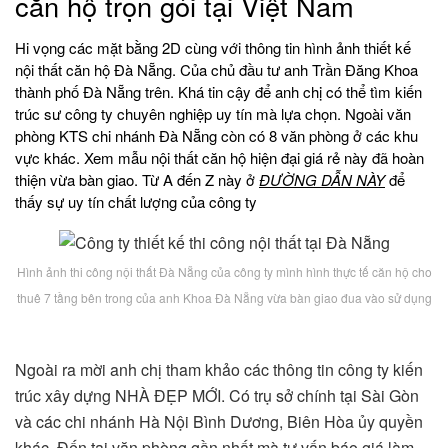
căn hộ trọn gói tại Việt Nam
Hi vọng các mặt bằng 2D cùng với thông tin hình ảnh thiết kế
nội thất căn hộ Đà Nẵng. Của chủ đầu tư anh Trần Đăng Khoa
thành phố Đà Nẵng trên. Khá tin cậy để anh chị có thể tìm kiến
trúc sư công ty chuyên nghiệp uy tín mà lựa chọn. Ngoài văn
phòng KTS chi nhánh Đà Nẵng còn có 8 văn phòng ở các khu
vực khác. Xem mẫu nội thất căn hộ hiện đại giá rẻ này đã hoàn
thiện vừa bàn giao. Từ A đến Z này ở
ĐƯỜNG DẪN NÀY
để
thấy sự uy tín chất lượng của công ty
Hình ảnh thi công nội thất Đà Nẵng của công ty mình hình thực tế căn hộ cho
thuê 7 tầng bên trong của anh Khoa Đà Nẵng vừa bàn giao đua vào sử dụng
Ngoài ra mời anh chị tham khảo các thông tin công ty kiến
trúc xây dựng NHÀ ĐẸP MỚI. Có trụ sở chính tại Sài Gòn
và các chi nhánh Hà Nội Bình Dương, Biên Hòa ủy quyền
khác. Đến tại văn phòng gần nhất mà tư vấn báo giá làm