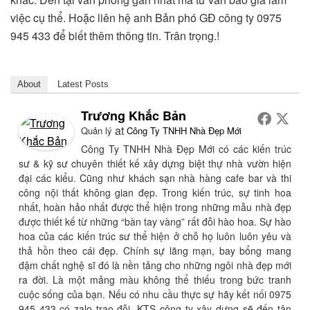
việc cụ thể. Hoặc liên hệ anh Bản phó GĐ công ty 0975
945 433 để biết thêm thông tin. Trân trọng.!
About
Latest Posts
Trương Khắc Bản
at
Quản lý
Công Ty TNHH Nhà Đẹp Mới
Công Ty TNHH Nhà Đẹp Mới có các kiến trúc
sư & kỹ sư chuyên thiết kế xây dựng biệt thự nhà vườn hiện
đại các kiểu. Cũng như khách sạn nhà hàng cafe bar và thi
công nội thất không gian đẹp. Trong kiến trúc, sự tinh hoa
nhất, hoàn hảo nhất được thể hiện trong những mẫu nhà đẹp
được thiết kế từ những “bàn tay vàng” rất đỗi hào hoa. Sự hào
hoa của các kiến trúc sư thể hiện ở chỗ họ luôn luôn yêu và
thả hồn theo cái đẹp. Chính sự lãng mạn, bay bổng mang
đậm chất nghệ sĩ đó là nền tảng cho những ngôi nhà đẹp mới
ra đời. Là một mảng màu không thể thiếu trong bức tranh
cuộc sống của bạn. Nếu có nhu cầu thực sự hãy kết nối 0975
945 433 có zalo trao đỗi. KTS công ty xây dựng sẽ đến tận