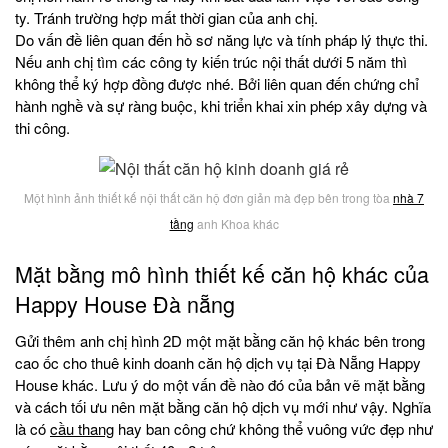
ty. Tránh trường hợp mất thời gian của anh chị.
Do vấn đề liên quan đến hồ sơ năng lực và tính pháp lý thực thi.
Nếu anh chị tìm các công ty kiến trúc nội thất dưới 5 năm thì
không thể ký hợp đồng được nhé. Bởi liên quan đến chứng chỉ
hành nghề và sự ràng buộc, khi triển khai xin phép xây dựng và
thi công.
Một hình ảnh thiết kế nội thất căn hộ đơn giản mà đẹp bên trong tòa
nhà 7
tầng
anh Khoa khác
Mặt bằng mô hình thiết kế căn hộ khác của
Happy House Đà nẵng
Gửi thêm anh chị hình 2D một mặt bằng căn hộ khác bên trong
cao ốc cho thuê kinh doanh căn hộ dịch vụ tại Đà Nẵng Happy
House khác. Lưu ý do một vấn đề nào đó của bản vẽ mặt bằng
và cách tối ưu nên mặt bằng căn hộ dịch vụ mới như vậy. Nghĩa
là có
cầu thang
hay ban công chứ không thể vuông vức đẹp như