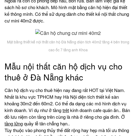
Ngoài ra còn có phòng bếp nấu, bồn rửa. Bàn làm việc giá kệ
sách hồ sơ cho khách. Mô hình mặt bằng căn hộ hiện đại thiết
kế thông minh. Có thể sử dụng dành cho thiết kế nội thất chung
cư mini 40m2 được.
Mặt bằng thiết kế nội thất căn hộ Đà Nẵng diện tích 40m2 tầng 4 bên trong
cao ốc 7 tầng anh Khoa
Mẫu nội thất căn hộ dịch vụ cho
thuê ở Đà Nẵng khác
Căn hộ dịch vụ cho thuê hiện nay đang rất HOT tại Việt Nam.
Nhất là khu vực TPHCM hay Hà Nội diện tích thiết kế sàn
khoảng 30m2 đến 60m2. Có thể đa dạng các mô hình dịch vụ
kinh doanh. Ví dụ như ở tầng
trệt
kinh doanh cafe quán ăn.. Bán
đồ lưu niệm còn tầng trên cùng là nhà ở riêng cho gia đình. Ở
tầng lửng
quầy lễ tân chẳng hạn..
Tùy thuộc vào phong thủy thế đất rộng hay hẹp mà tối ưu thông