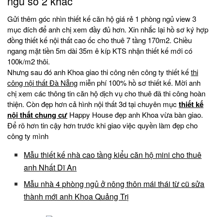
ngủ số 2 khác
Gửi thêm góc nhìn thiết kế căn hộ giá rẻ 1 phòng ngủ view 3
mục đích để anh chị xem đầy đủ hơn. Xin nhắc lại hồ sơ ký hợp
đồng thiết kế nội thất cao ốc cho thuê 7 tầng 170m2. Chiều
ngang mặt tiền 5m dài 35m ê kíp KTS nhận thiết kế mới có
100k/m2 thôi.
Nhưng sau đó anh Khoa giao thi công nên công ty thiết kế
thi
công nội thất Đà Nẵng
miễn phí 100% hồ sơ thiết kế. Mời anh
chị xem các thông tin căn hộ dịch vụ cho thuê đã thi công hoàn
thiện. Còn đẹp hơn cả hình nội thất 3d tại chuyên mục
thiết kế
nội thất chung cư
Happy House đẹp anh Khoa vừa bàn giao.
Để rõ hơn tin cậy hơn trước khi giao việc quyền làm đẹp cho
công ty mình
Mẫu thiết kế nhà cao tầng kiểu căn hộ mini cho thuê
anh Nhất Dĩ An
Mẫu nhà 4 phòng ngủ ở nông thôn mái thái từ cũ sửa
thành mới anh Khoa Quảng Trị