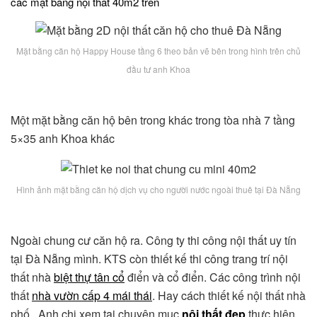
các mặt bằng nội thất 40m2 trên
Mặt bằng căn hộ Happy House tầng 6 theo bản vẽ bên trong hình trên chủ
đầu tư anh Khoa
Một mặt bằng căn hộ bên trong khác trong tòa nhà 7 tầng
5×35 anh Khoa khác
Hình ảnh mặt bằng căn hộ dịch vụ cho người nước ngoài thuê tại Đà Nẵng
Ngoài chung cư căn hộ ra. Công ty thi công nội thất uy tín
tại Đà Nẵng mình. KTS còn thiết kế thi công trang trí nội
thất nhà
biệt thự tân cổ
điển và cổ điển. Các công trình nội
thất
nhà vườn cấp 4 mái thái
. Hay cách thiết kế nội thất nhà
phố.. Anh chị xem tại chuyên mục
nội thất đẹp
thực hiện