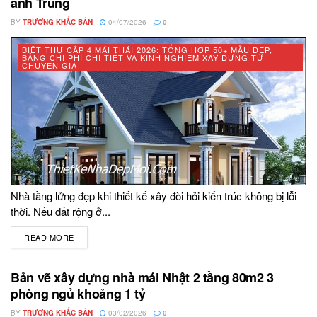
anh Trung
BY
TRƯƠNG KHẮC BẢN
04/07/2026
0
BIỆT THỰ CẤP 4 MÁI THÁI 2026: TỔNG HỢP 50+ MẪU ĐẸP,
BẢNG CHI PHÍ CHI TIẾT VÀ KINH NGHIỆM XÂY DỰNG TỪ
CHUYÊN GIA
Nhà tầng lửng đẹp khi thiết kế xây đòi hỏi kiến trúc không bị lỗi
thời. Nếu đất rộng ở...
READ MORE
DETAILS
Bản vẽ xây dựng nhà mái Nhật 2 tầng 80m2 3
phòng ngủ khoảng 1 tỷ
BY
TRƯƠNG KHẮC BẢN
03/02/2026
0