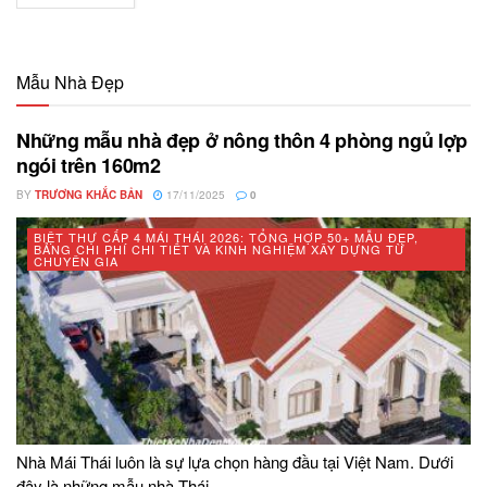
Mẫu Nhà Đẹp
Những mẫu nhà đẹp ở nông thôn 4 phòng ngủ lợp
ngói trên 160m2
BY
TRƯƠNG KHẮC BẢN
17/11/2025
0
BIỆT THỰ CẤP 4 MÁI THÁI 2026: TỔNG HỢP 50+ MẪU ĐẸP,
BẢNG CHI PHÍ CHI TIẾT VÀ KINH NGHIỆM XÂY DỰNG TỪ
CHUYÊN GIA
Nhà Mái Thái luôn là sự lựa chọn hàng đầu tại Việt Nam. Dưới
đây là những mẫu nhà Thái...