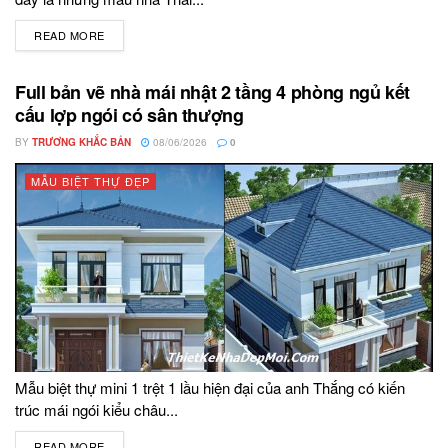
READ MORE
DETAILS
Full bản vẽ nhà mái nhật 2 tầng 4 phòng ngủ kết
cấu lợp ngói có sân thượng
BY
TRƯƠNG KHẮC BẢN
08/06/2026
0
MẪU BIỆT THỰ ĐẸP
Mẫu biệt thự mini 1 trệt 1 lầu hiện đại của anh Thắng có kiến
trúc mái ngói kiểu châu...
READ MORE
DETAILS