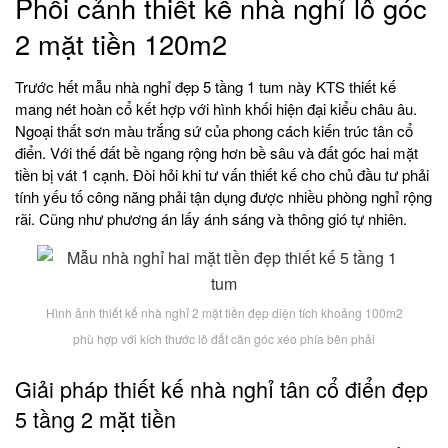
Phối cảnh thiết kế nhà nghỉ lô góc
2 mặt tiền 120m2
Trước hết mẫu nhà nghỉ đẹp 5 tầng 1 tum này KTS thiết kế
mang nét hoàn cổ kết hợp với hình khối hiện đại kiểu châu âu.
Ngoại thất sơn màu trắng sứ của phong cách kiến trúc tân cổ
điển. Với thế đất bề ngang rộng hơn bề sâu và đất góc hai mặt
tiền bị vát 1 cạnh. Đòi hỏi khi tư vấn thiết kế cho chủ đầu tư phải
tính yếu tố công năng phải tận dụng được nhiều phòng nghỉ rộng
rãi. Cũng như phương án lấy ánh sáng và thông gió tự nhiên.
Hình ảnh thiết kế nhà nghỉ 2 mặt tiền đẹp diện tích khoảng 100m2
phù hợp với kích thước lô đất căn góc xéo phía bên phải
Giải pháp thiết kế nhà nghỉ tân cổ điển đẹp
5 tầng 2 mặt tiền