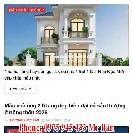
MẪU NHÀ PHỐ ĐẸP
Nhà hai tầng hay còn gọi là kiểu nhà 1 trệt 1 lầu. Nhà Đẹp Mới
cập nhật mẫu nhà...
READ MORE
DETAILS
Mẫu nhà ống 2.5 tầng đẹp hiện đại có sân thượng
ở nông thôn 2026
BY
TRƯƠNG KHẮC BẢN
26/02/2026
0
BIỆT THỰ NỔI BẬT