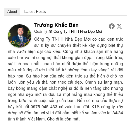
About
Latest Posts
Trương Khắc Bản
at
Quản lý
Công Ty TNHH Nhà Đẹp Mới
Công Ty TNHH Nhà Đẹp Mới có các kiến trúc
sư & kỹ sư chuyên thiết kế xây dựng biệt thự
nhà vườn hiện đại các kiểu. Cũng như khách sạn nhà hàng
cafe bar và thi công nội thất không gian đẹp. Trong kiến trúc,
sự tinh hoa nhất, hoàn hảo nhất được thể hiện trong những
mẫu nhà đẹp được thiết kế từ những “bàn tay vàng” rất đỗi
hào hoa. Sự hào hoa của các kiến trúc sư thể hiện ở chỗ họ
luôn luôn yêu và thả hồn theo cái đẹp. Chính sự lãng mạn,
bay bổng mang đậm chất nghệ sĩ đó là nền tảng cho những
ngôi nhà đẹp mới ra đời. Là một mảng màu không thể thiếu
trong bức tranh cuộc sống của bạn. Nếu có nhu cầu thực sự
hãy kết nối 0975 945 433 có zalo trao đỗi. KTS công ty xây
dựng sẽ đến tận nơi vị trí đất cần thiết kế và làm việc tại 34/34
tỉnh thành Việt Nam. Cho đi là còn mãi.!