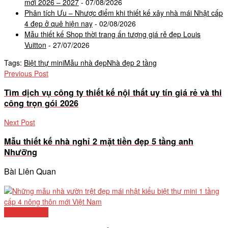
mới 2026 – 2027
- 07/08/2026
Phân tích Ưu – Nhược điểm khi thiết kế xây nhà mái Nhật cấp
4 đẹp ở quê hiện nay
- 02/08/2026
Mẫu thiết kế Shop thời trang ấn tượng giá rẻ đẹp Louis
Vuitton
- 27/07/2026
Tags:
Biệt thự mini
Mẫu nhà đẹp
Nhà đẹp 2 tầng
Previous Post
Tìm dịch vụ công ty thiết kế nội thất uy tín giá rẻ và thi
công trọn gói 2026
Next Post
Mẫu thiết kế nhà nghỉ 2 mặt tiền đẹp 5 tầng anh
Nhưỡng
Bài Liên Quan
Nhà mái Nhật