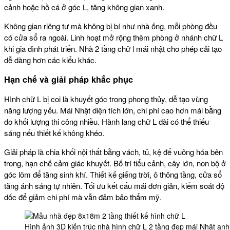
cảnh hoặc hồ cá ở góc L, tăng không gian xanh.
Không gian riêng tư mà không bị bí như nhà ống, mỗi phòng đều
có cửa sổ ra ngoài. Linh hoạt mở rộng thêm phòng ở nhánh chữ L
khi gia đình phát triển. Nhà 2 tầng chữ l mái nhật cho phép cải tạo
dễ dàng hơn các kiểu khác.
Hạn chế và giải pháp khắc phục
Hình chữ L bị coi là khuyết góc trong phong thủy, dễ tạo vùng
năng lượng yếu. Mái Nhật diện tích lớn, chi phí cao hơn mái bằng
do khối lượng thi công nhiều. Hành lang chữ L dài có thể thiếu
sáng nếu thiết kế không khéo.
Giải pháp là chia khối nội thất bằng vách, tủ, kệ để vuông hóa bên
trong, hạn chế cảm giác khuyết. Bố trí tiểu cảnh, cây lớn, non bộ ở
góc lõm để tăng sinh khí. Thiết kế giếng trời, ô thông tầng, cửa sổ
tăng ánh sáng tự nhiên. Tối ưu kết cấu mái đơn giản, kiểm soát độ
dốc để giảm chi phí mà vẫn đảm bảo thẩm mỹ.
Hình ảnh 3D kiến trúc nhà hình chữ L 2 tầng đẹp mái Nhật an