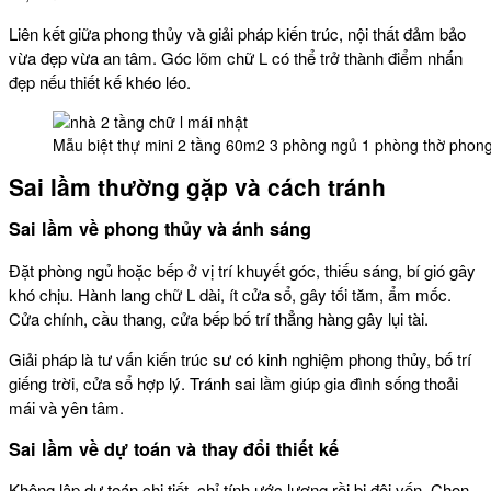
Liên kết giữa phong thủy và giải pháp kiến trúc, nội thất đảm bảo
vừa đẹp vừa an tâm. Góc lõm chữ L có thể trở thành điểm nhấn
đẹp nếu thiết kế khéo léo.
Mẫu biệt thự mini 2 tầng 60m2 3 phòng ngủ 1 phòng thờ phong
Sai lầm thường gặp và cách tránh
Sai lầm về phong thủy và ánh sáng
Đặt phòng ngủ hoặc bếp ở vị trí khuyết góc, thiếu sáng, bí gió gây
khó chịu. Hành lang chữ L dài, ít cửa sổ, gây tối tăm, ẩm mốc.
Cửa chính, cầu thang, cửa bếp bố trí thẳng hàng gây lụi tài.
Giải pháp là tư vấn kiến trúc sư có kinh nghiệm phong thủy, bố trí
giếng trời, cửa sổ hợp lý. Tránh sai lầm giúp gia đình sống thoải
mái và yên tâm.
Sai lầm về dự toán và thay đổi thiết kế
Không lập dự toán chi tiết, chỉ tính ước lượng rồi bị đội vốn. Chọn