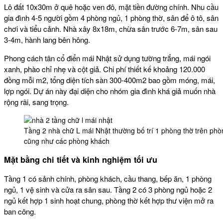
Lô đất 10x30m ở quê hoặc ven đô, mặt tiền đường chính. Nhu cầu
gia đình 4-5 người gồm 4 phòng ngủ, 1 phòng thờ, sân để ô tô, sân
chơi và tiểu cảnh. Nhà xây 8x18m, chừa sân trước 6-7m, sân sau
3-4m, hành lang bên hông.
Phong cách tân cổ điển mái Nhật sử dụng tường trắng, mái ngói
xanh, phào chỉ nhẹ và cột giả. Chi phí thiết kế khoảng 120.000
đồng mỗi m2, tổng diện tích sàn 300-400m2 bao gồm móng, mái,
lợp ngói. Dự án này đại diện cho nhóm gia đình khá giả muốn nhà
rộng rãi, sang trọng.
Tầng 2 nhà chữ L mái Nhật thường bố trí 1 phòng thờ trên phò
cũng như các phòng khách
Mặt bằng chi tiết và kinh nghiệm tối ưu
Tầng 1 có sảnh chính, phòng khách, cầu thang, bếp ăn, 1 phòng
ngủ, 1 vệ sinh và cửa ra sân sau. Tầng 2 có 3 phòng ngủ hoặc 2
ngủ kết hợp 1 sinh hoạt chung, phòng thờ kết hợp thư viện mở ra
ban công.