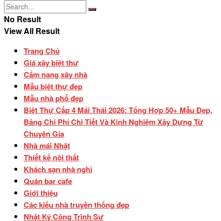
No Result
View All Result
Trang Chủ
Giá xây biệt thự
Cẩm nang xây nhà
Mẫu biệt thự đẹp
Mẫu nhà phố đẹp
Biệt Thự Cấp 4 Mái Thái 2026: Tổng Hợp 50+ Mẫu Đẹp,
Bảng Chi Phí Chi Tiết Và Kinh Nghiệm Xây Dựng Từ
Chuyên Gia
Nhà mái Nhật
Thiết kế nội thất
Khách sạn nhà nghỉ
Quán bar cafe
Giới thiệu
Các kiểu nhà truyền thống đẹp
Nhật Ký Công Trình Sư