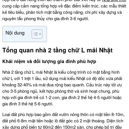
cung cấp cẩm nang tổng hợp về đặc điểm kiến trúc, các mẫu thiết
kế tiêu biểu, phân tích mặt bằng công năng, chi phí xây dựng và
nguyên tắc phong thủy cho gia đình 3-6 người.
Nội dung
Tổng quan nhà 2 tầng chữ L mái Nhật
Khái niệm và đối tượng gia đình phù hợp
Nhà 2 tầng chữ L mái Nhật là kiểu công trình có mặt bằng hình
chữ L với 1 trệt 1 lầu, sử dụng mái kiểu Nhật có độ dốc vừa phải
khoảng 32-40% và mái đua rộng bao quanh. Cấu trúc này tối ưu
cho 3-5 phòng ngủ, kết hợp phòng thờ và sinh hoạt chung, phù
hợp với gia đình trẻ có 1-2 con, gia đình 2 thế hệ 4-5 người hoặc
gia đình 3 thế hệ 5-6 người.
Loại đất phù hợp bao gồm đất vườn nông thôn có mặt tiền 8-10m,
đất phố 6-8m mặt tiền hoặc lô đất góc có 2 mặt thoáng. Diện tích
xây dựng phổ biến từ 60m2 đến 150m2 sàn, cho phép bố trí đầy