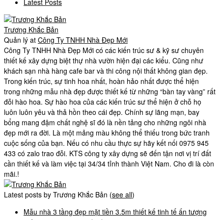
Latest Posts
Trương Khắc Bản
Quản lý
at
Công Ty TNHH Nhà Đẹp Mới
Công Ty TNHH Nhà Đẹp Mới có các kiến trúc sư & kỹ sư chuyên
thiết kế xây dựng biệt thự nhà vườn hiện đại các kiểu. Cũng như
khách sạn nhà hàng cafe bar và thi công nội thất không gian đẹp.
Trong kiến trúc, sự tinh hoa nhất, hoàn hảo nhất được thể hiện
trong những mẫu nhà đẹp được thiết kế từ những “bàn tay vàng” rất
đỗi hào hoa. Sự hào hoa của các kiến trúc sư thể hiện ở chỗ họ
luôn luôn yêu và thả hồn theo cái đẹp. Chính sự lãng mạn, bay
bổng mang đậm chất nghệ sĩ đó là nền tảng cho những ngôi nhà
đẹp mới ra đời. Là một mảng màu không thể thiếu trong bức tranh
cuộc sống của bạn. Nếu có nhu cầu thực sự hãy kết nối 0975 945
433 có zalo trao đỗi. KTS công ty xây dựng sẽ đến tận nơi vị trí đất
cần thiết kế và làm việc tại 34/34 tỉnh thành Việt Nam. Cho đi là còn
mãi.!
Latest posts by Trương Khắc Bản
(
see all
)
Mẫu nhà 3 tầng đẹp mặt tiền 3.5m thiết kế tinh tế ấn tượng