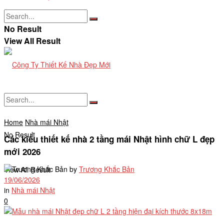
No Result
View All Result
Home
Nhà mái Nhật
No Result
Các kiểu thiết kế nhà 2 tầng mái Nhật hình chữ L đẹp
mới 2026
by
Trương Khắc Bản
View All Result
19/06/2026
in
Nhà mái Nhật
0