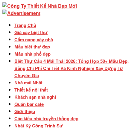
Trang Chủ
Giá xây biệt thự
Cẩm nang xây nhà
Mẫu biệt thự đẹp
Mẫu nhà phố đẹp
Biệt Thự Cấp 4 Mái Thái 2026: Tổng Hợp 50+ Mẫu Đẹp,
Bảng Chi Phí Chi Tiết Và Kinh Nghiệm Xây Dựng Từ
Chuyên Gia
Nhà mái Nhật
Thiết kế nội thất
Khách sạn nhà nghỉ
Quán bar cafe
Giới thiệu
Các kiểu nhà truyền thống đẹp
Nhật Ký Công Trình Sư