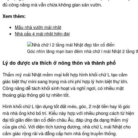
đủ công năng mà vẫn chừa không gian sân vườn.
Xem thêm:
Mẫu nhà vườn mái nhật
Nhà cấp 4 mái nhật hiện đại
Góc nhìn lãng mạn ban đêm nhà chữ l mái Nhật 2 tầng th
Lý do được ưa thích ở nông thôn và thành phố
Thẩm mỹ mái Nhật mềm mại kết hợp hình khối chữ L tạo cảm
giác biệt thự mini sang trọng mà chi phí hợp lý hơn biệt thự lớn.
Công năng dễ tách khối sinh hoạt và nghỉ ngơi, có nhiều mặt
thoáng giúp thông gió tự nhiên tốt.
Hình khối chữ L tận dụng tốt đất méo, góc, 2 mặt tiền hay lô góc
mà nhà ống khó bố trí. Kiểu này hợp với nhiều phong cách từ hiện
đại tối giản đến tân cổ điển châu Âu, đáp ứng đa dạng thẩm mỹ
của gia chủ. Với diện tích tương đương, nhà chữ L mái Nhật cho
cảm giác rộng rãi và đẳng cấp hơn nhà ống truyền thống.