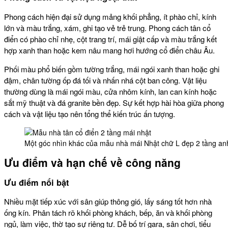
Phong cách hiện đại sử dụng mảng khối phẳng, ít phào chỉ, kính
lớn và màu trắng, xám, ghi tạo vẻ trẻ trung. Phong cách tân cổ
điển có phào chỉ nhẹ, cột trang trí, mái giật cấp và màu trắng kết
hợp xanh than hoặc kem nâu mang hơi hướng cổ điển châu Âu.
Phối màu phổ biến gồm tường trắng, mái ngói xanh than hoặc ghi
đậm, chân tường ốp đá tối và nhấn nhá cột ban công. Vật liệu
thường dùng là mái ngói màu, cửa nhôm kính, lan can kính hoặc
sắt mỹ thuật và đá granite bền đẹp. Sự kết hợp hài hòa giữa phong
cách và vật liệu tạo nên tổng thể kiến trúc ấn tượng.
Một góc nhìn khác của mẫu nhà mái Nhật chữ L đẹp 2 tầng an
Ưu điểm và hạn chế về công năng
Ưu điểm nổi bật
Nhiều mặt tiếp xúc với sân giúp thông gió, lấy sáng tốt hơn nhà
ống kín. Phân tách rõ khối phòng khách, bếp, ăn và khối phòng
ngủ, làm việc, thờ tạo sự riêng tư. Dễ bố trí gara, sân chơi, tiểu