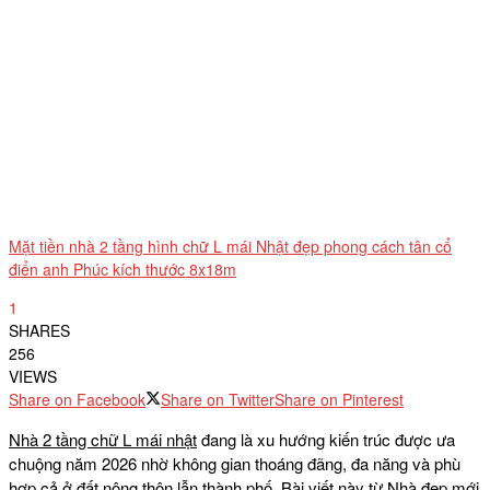
Mặt tiền nhà 2 tầng hình chữ L mái Nhật đẹp phong cách tân cổ
điển anh Phúc kích thước 8x18m
1
SHARES
256
VIEWS
Share on Facebook
Share on Twitter
Share on Pinterest
Nhà 2 tầng chữ L mái nhật
đang là xu hướng kiến trúc được ưa
chuộng năm 2026 nhờ không gian thoáng đãng, đa năng và phù
hợp cả ở đất nông thôn lẫn thành phố. Bài viết này từ
Nhà đẹp mới