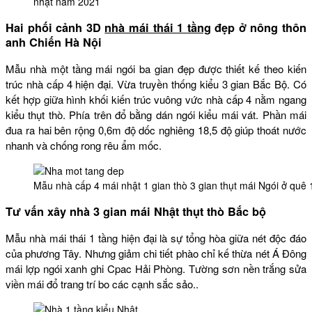
nhật năm 2021
Hai phối cảnh 3D
nhà mái thái 1 tầng
đẹp ở nông thôn
anh Chiến Hà Nội
Mẫu nhà một tầng mái ngói ba gian đẹp được thiết kế theo kiến
trúc nhà cấp 4 hiện đại. Vừa truyền thống kiểu 3 gian Bắc Bộ. Có
kết hợp giữa hình khối kiến trúc vuông vức nhà cấp 4 nằm ngang
kiểu thụt thò. Phía trên đổ bằng dán ngói kiểu mái vát. Phần mái
đua ra hai bên rộng 0,6m độ dốc nghiêng 18,5 độ giúp thoát nước
nhanh và chống rong rêu ẩm mốc.
Mẫu nhà cấp 4 mái nhật 1 gian thò 3 gian thụt mái Ngói ở quê
Tư vấn xây nhà 3 gian mái Nhật thụt thò Bắc bộ
Mẫu nhà mái thái 1 tầng hiện đại là sự tổng hòa giữa nét độc đáo
của phương Tây. Nhưng giảm chi tiết phào chỉ kế thừa nét Á Đông
mái lợp ngói xanh ghi Cpac Hải Phòng. Tường sơn nền trắng sửa
viền mái đổ trang trí bo các cạnh sắc sảo..