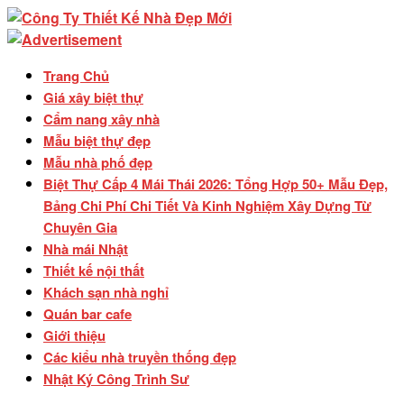
Trang Chủ
Giá xây biệt thự
Cẩm nang xây nhà
Mẫu biệt thự đẹp
Mẫu nhà phố đẹp
Biệt Thự Cấp 4 Mái Thái 2026: Tổng Hợp 50+ Mẫu Đẹp,
Bảng Chi Phí Chi Tiết Và Kinh Nghiệm Xây Dựng Từ
Chuyên Gia
Nhà mái Nhật
Thiết kế nội thất
Khách sạn nhà nghỉ
Quán bar cafe
Giới thiệu
Các kiểu nhà truyền thống đẹp
Nhật Ký Công Trình Sư