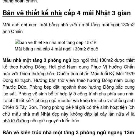
tháng hoàn chỉnh.
Bản vẽ thiết kế nhà
cấp 4 mái Nhật 3 gian
Mời anh chị xem mặt bằng nhà vườn một tầng mái ngói 130m2
anh Chiến
Mặt bằng nhà cấp 4 mái ngói 130m2 ở quê
Mẫu nhà một tầng 3 phòng ngủ
lợp ngói thái 130m2 được thiết
kế theo hướng Đông. Hơi ghé Nam cung Phục Vị hướng Chấn
hợp với Thiên thượng hỏa. Quẻ mệnh chấn Mộc tuổi Kỷ Mùi 1979
Đông tứ trạch. Hướng bàn thờ view theo hướng Đông nam cung
Phước Đức. Phòng bếp đặt ngoảnh theo hướng Đông bắc cung
lục sát. Phòng vệ sinh bố trí hợp lý ở công trình phụ phía sau nhà.
Ta chỉ thiết kế 1 phòng ngủ master wc khép kín cho vợ chồng anh
Chiến ở Tây Sơn. Trong phòng để khi già có thể sinh hoạt tiện ích
chứ mẫu
nhà mái Nhật đẹp
này không đập lại xây lần nữa vì là
nhà từ đường
nên giữ nguyên kiến trúc
Bản vẽ kiến trúc nhà một tầng 3 phòng ngủ ngang 13m