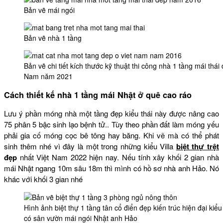
Bản vẽ mái ngói
Bản vẽ nhà 1 tầng
Bản vẽ chi tiết kích thước kỹ thuật thi công nhà 1 tầng mái thá
Nam năm 2021
Cách thiết kế nhà 1 tầng mái Nhật ở quê cao ráo
Lưu ý phần móng nhà một tầng đẹp kiểu thái này được nâng cao
75 phân 5 bậc sinh lạo bệnh tử.. Tùy theo phần đất làm móng yếu
phải gia cố móng cọc bê tông hay băng. Khi vẽ mà có thể phát
sinh thêm nhé vì đây là một trong những kiểu Villa
biệt thự trệt
đẹp
nhất Việt Nam 2022 hiện nay. Nếu tính xây khối 2 gian nhà
mái Nhật ngang 10m sâu 18m thì mình có hồ sơ nhà anh Hảo. Nó
khác với khối 3 gian nhé
Hình ảnh biệt thự 1 tầng tân cổ điển đẹp kiến trúc hiện đại ki
có sân vườn mái ngói Nhật anh Hảo