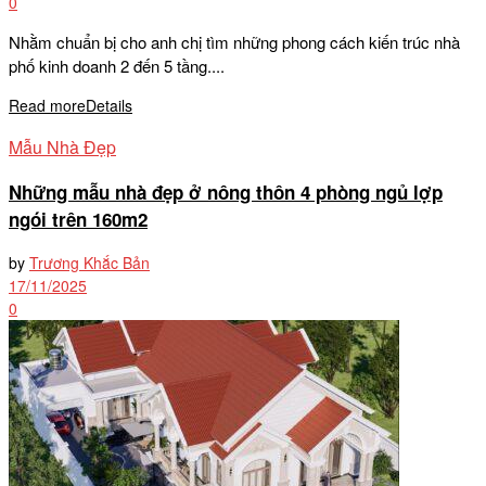
0
Nhằm chuẩn bị cho anh chị tìm những phong cách kiến trúc nhà
phố kinh doanh 2 đến 5 tầng....
Read more
Details
Mẫu Nhà Đẹp
Những mẫu nhà đẹp ở nông thôn 4 phòng ngủ lợp
ngói trên 160m2
by
Trương Khắc Bản
17/11/2025
0