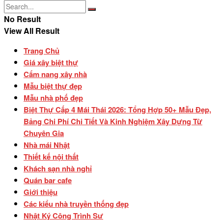
No Result
View All Result
Trang Chủ
Giá xây biệt thự
Cẩm nang xây nhà
Mẫu biệt thự đẹp
Mẫu nhà phố đẹp
Biệt Thự Cấp 4 Mái Thái 2026: Tổng Hợp 50+ Mẫu Đẹp,
Bảng Chi Phí Chi Tiết Và Kinh Nghiệm Xây Dựng Từ
Chuyên Gia
Nhà mái Nhật
Thiết kế nội thất
Khách sạn nhà nghỉ
Quán bar cafe
Giới thiệu
Các kiểu nhà truyền thống đẹp
Nhật Ký Công Trình Sư