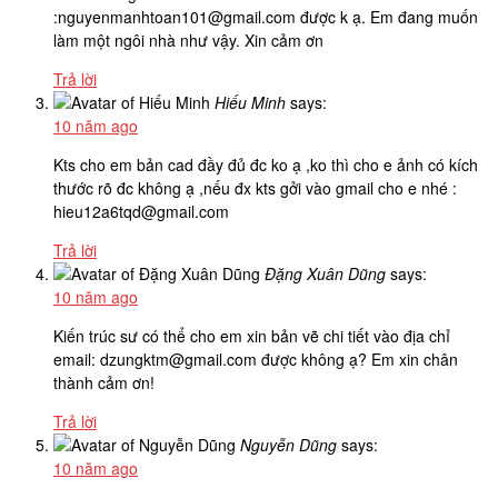
:nguyenmanhtoan101@gmail.com được k ạ. Em đang muốn
làm một ngôi nhà như vậy. Xin cảm ơn
Trả lời
Hiếu Minh
says:
10 năm ago
Kts cho em bản cad đầy đủ đc ko ạ ,ko thì cho e ảnh có kích
thước rõ đc không ạ ,nếu đx kts gởi vào gmail cho e nhé :
hieu12a6tqd@gmail.com
Trả lời
Đặng Xuân Dũng
says:
10 năm ago
Kiến trúc sư có thể cho em xin bản vẽ chi tiết vào địa chỉ
email: dzungktm@gmail.com được không ạ? Em xin chân
thành cảm ơn!
Trả lời
Nguyễn Dũng
says:
10 năm ago