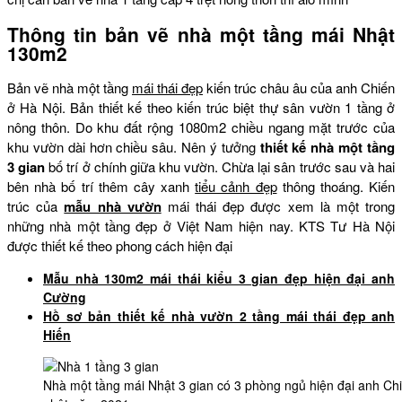
Thông tin bản vẽ nhà một tầng mái Nhật
130m2
Bản vẽ nhà một tầng
mái thái đẹp
kiến trúc châu âu của anh Chiến
ở Hà Nội. Bản thiết kế theo kiến trúc biệt thự sân vườn 1 tầng ở
nông thôn. Do khu đất rộng 1080m2 chiều ngang mặt trước của
khu vườn dài hơn chiều sâu. Nên ý tưởng
thiết kế nhà một tầng
3 gian
bố trí ở chính giữa khu vườn. Chừa lại sân trước sau và hai
bên nhà bố trí thêm cây xanh
tiểu cảnh đẹp
thông thoáng. Kiến
trúc của
mẫu nhà vườn
mái thái đẹp được xem là một trong
những nhà một tầng đẹp ở Việt Nam hiện nay. KTS Tư Hà Nội
được thiết kế theo phong cách hiện đại
Mẫu nhà 130m2 mái thái kiểu 3 gian đẹp hiện đại anh
Cường
Hồ sơ bản thiết kế nhà vườn 2 tầng mái thái đẹp anh
Hiến
Nhà một tầng mái Nhật 3 gian có 3 phòng ngủ hiện đại anh Ch