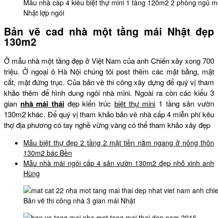
Mẫu nhà cấp 4 kiểu biệt thự mini 1 tầng 120m2 2 phòng ngủ m
Nhật lợp ngói
Bản vẽ cad nhà một tầng mái Nhật đẹp
130m2
Ở mẫu nhà một tầng đẹp ở Việt Nam của anh Chiến xây xong 700
triệu. Ở ngoại ô Hà Nội chúng tôi post thêm các mặt bằng, mặt
cắt, mặt đứng trục. Của bản vẽ thi công xây dựng để quý vị tham
khảo thêm để hình dung ngôi nhà mini. Ngoài ra còn các kiểu 3
gian
nhà mái thái
đẹp kiến trúc
biệt thự mini
1 tầng sân vườn
130m2 khác. Để quý vị tham khảo bản vẽ nhà cấp 4 miễn phí kêu
thợ địa phương có tay nghề vững vàng có thể tham khảo xây đẹp
Mẫu biệt thự đẹp 2 tầng 2 mặt tiền nằm ngang ở nông thôn
130m2 bác Bền
Mẫu nhà mái ngói cấp 4 sân vườn 130m2 đẹp nhỏ xinh anh
Hùng
Bản vẽ thi công nhà 3 gian mái Nhật