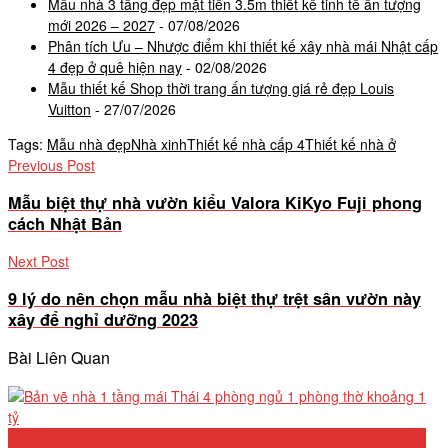
Mẫu nhà 3 tầng đẹp mặt tiền 3.5m thiết kế tinh tế ấn tượng
mới 2026 – 2027
- 07/08/2026
Phân tích Ưu – Nhược điểm khi thiết kế xây nhà mái Nhật cấp
4 đẹp ở quê hiện nay
- 02/08/2026
Mẫu thiết kế Shop thời trang ấn tượng giá rẻ đẹp Louis
Vuitton
- 27/07/2026
Tags:
Mẫu nhà đẹp
Nhà xinh
Thiết kế nhà cấp 4
Thiết kế nhà ở
Previous Post
Mẫu biệt thự nhà vườn kiểu Valora KiKyo Fuji phong
cách Nhật Bản
Next Post
9 lý do nên chọn mẫu nhà biệt thự trệt sân vườn này
xây để nghỉ dưỡng 2023
Bài Liên Quan
Biệt Thự Cấp 4 Mái Thái 2026: Tổng Hợp 50+ Mẫu Đẹp, Bảng Chi