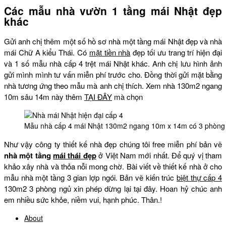
Các mẫu nhà vườn 1 tầng mái Nhật đẹp
khác
Gửi anh chị thêm một số hồ sơ nhà một tầng mái Nhật đẹp và nhà
mái Chữ A kiểu Thái. Có
mặt tiền nhà
đẹp tối ưu trang trí hiện đại
và 1 số mẫu nhà cấp 4 trệt mái Nhật khác. Anh chị lưu hình ảnh
gửi mình mình tư vấn miễn phí trước cho. Đồng thời gửi mặt bằng
nhà tương ứng theo mẫu mà anh chị thích. Xem nhà 130m2 ngang
10m sâu 14m này thêm
TẠI ĐÂY
mà chọn
Mẫu nhà cấp 4 mái Nhật 130m2 ngang 10m x 14m có 3 phòng
Như vậy công ty thiết kế nhà đẹp chúng tôi free miễn phí bản vẽ
nhà một tầng
mái thái đẹp
ở Việt Nam mới nhất. Để quý vị tham
khảo xây nhà và thỏa nỗi mong chờ. Bài viết về thiết kế nhà ở cho
mẫu nhà một tầng 3 gian lợp ngói. Bản vẽ kiến trúc
biệt thự cấp 4
130m2 3 phòng ngủ xin phép dừng lại tại đây. Hoan hỷ chúc anh
em nhiều sức khỏe, niềm vui, hạnh phúc. Thân.!
About