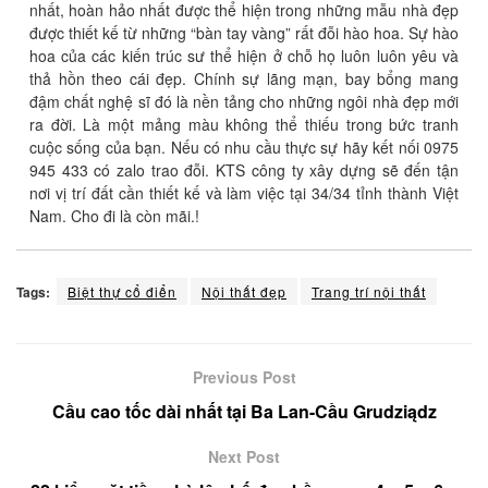
nhất, hoàn hảo nhất được thể hiện trong những mẫu nhà đẹp
được thiết kế từ những “bàn tay vàng” rất đỗi hào hoa. Sự hào
hoa của các kiến trúc sư thể hiện ở chỗ họ luôn luôn yêu và
thả hồn theo cái đẹp. Chính sự lãng mạn, bay bổng mang
đậm chất nghệ sĩ đó là nền tảng cho những ngôi nhà đẹp mới
ra đời. Là một mảng màu không thể thiếu trong bức tranh
cuộc sống của bạn. Nếu có nhu cầu thực sự hãy kết nối 0975
945 433 có zalo trao đỗi. KTS công ty xây dựng sẽ đến tận
nơi vị trí đất cần thiết kế và làm việc tại 34/34 tỉnh thành Việt
Nam. Cho đi là còn mãi.!
Tags:
Biệt thự cổ điển
Nội thất đẹp
Trang trí nội thất
Previous Post
Cầu cao tốc dài nhất tại Ba Lan-Cầu Grudziądz
Next Post