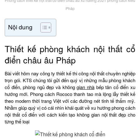
Phong cách thiết kế nội thất cổ điển châu âu xu hướng 2021 phong cách kiểu
Pháp
Nội dung
Thiết kế phòng khách nội thất cổ
điển châu âu Pháp
Bài viết hôm nay công ty thiết kế thi công nội thất chuyên nghiệp
trọn gói. KTS chúng tôi gửi đến quý vị những mẫu phòng khách
cổ điển, phòng ngủ đẹp và không
gian nhà
bếp tân cổ điển xu
hướng mới. Phong cách Rococo thanh tao mà lộng lẫy thiết kế
theo modern thời trang Việt với các đường nét tinh tế thẩm mỹ.
Nhằm giúp quý vị có cái nhìn khái quát về xu hướng phong cách
nội thất cổ điển với cách kiến tạo không gian nội thất đẹp cho
từng thể loại