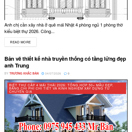
Anh chị cần xây nhà ở quê mái Nhật 4 phòng ngủ 1 phòng thờ
kiểu biệt thự 2026. Công...
READ MORE
DETAILS
Bản vẽ thiết kế nhà truyền thống có tầng lửng đẹp
anh Trung
BY
TRƯƠNG KHẮC BẢN
04/07/2026
0
BIỆT THỰ CẤP 4 MÁI THÁI 2026: TỔNG HỢP 50+ MẪU ĐẸP,
BẢNG CHI PHÍ CHI TIẾT VÀ KINH NGHIỆM XÂY DỰNG TỪ
CHUYÊN GIA