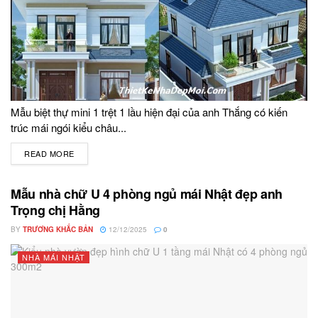
Mẫu biệt thự mini 1 trệt 1 lầu hiện đại của anh Thắng có kiến
trúc mái ngói kiểu châu...
READ MORE
DETAILS
Mẫu nhà chữ U 4 phòng ngủ mái Nhật đẹp anh
Trọng chị Hằng
BY
TRƯƠNG KHẮC BẢN
12/12/2025
0
NHÀ MÁI NHẬT