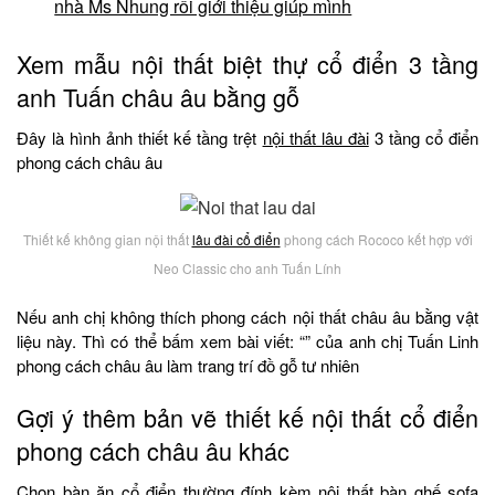
nhà Ms Nhung rồi giới thiệu giúp mình
Xem mẫu nội thất biệt thự cổ điển 3 tầng
anh Tuấn châu âu bằng gỗ
Đây là hình ảnh thiết kế tầng trệt
nội thất lâu đài
3 tầng cổ điển
phong cách châu âu
Thiết kế không gian nội thất
lâu đài cổ điển
phong cách Rococo kết hợp với
Neo Classic cho anh Tuấn Lính
Nếu anh chị không thích phong cách nội thất châu âu bằng vật
liệu này. Thì có thể bấm xem bài viết: “” của anh chị Tuấn Linh
phong cách châu âu làm trang trí đồ gỗ tư nhiên
Gợi ý thêm bản vẽ thiết kế nội thất cổ điển
phong cách châu âu khác
Chọn bàn ăn cổ điển thường đính kèm nội thất bàn ghế sofa