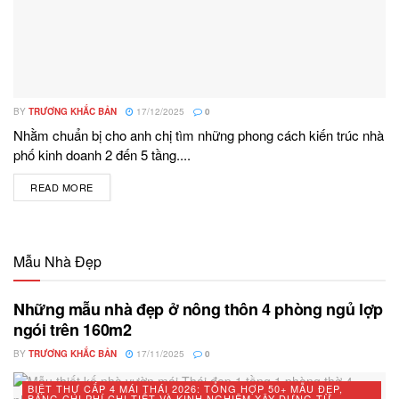
BY
TRƯƠNG KHẮC BẢN
17/12/2025
0
Nhằm chuẩn bị cho anh chị tìm những phong cách kiến trúc nhà
phố kinh doanh 2 đến 5 tầng....
READ MORE
DETAILS
Mẫu Nhà Đẹp
Những mẫu nhà đẹp ở nông thôn 4 phòng ngủ lợp
ngói trên 160m2
BY
TRƯƠNG KHẮC BẢN
17/11/2025
0
BIỆT THỰ CẤP 4 MÁI THÁI 2026: TỔNG HỢP 50+ MẪU ĐẸP,
BẢNG CHI PHÍ CHI TIẾT VÀ KINH NGHIỆM XÂY DỰNG TỪ