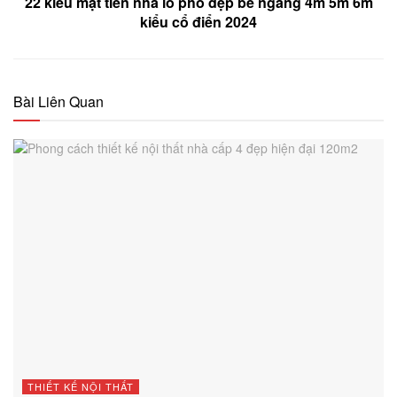
22 kiểu mặt tiền nhà lô phố đẹp bề ngang 4m 5m 6m
kiểu cổ điển 2024
Bài Liên Quan
THIẾT KẾ NỘI THẤT