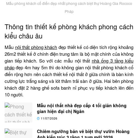
Mẫu phòng khách cổ điển đẹp nhất phong cách biệt thự Hoàng Gia Rococo
Pháp
Thông tin thiết kế phòng khách phong cách
kiểu châu âu
Mẫu
nội thất phòng khách
đẹp thiết kế có diện tích rộng khoảng
26m2 thiết kế ở chính điện trung tâm là bộ mặt chính của không
gian tiếp khách. So với các mẫu nội thất
nhà ống 3 tầng kiểu
pháp
đẹp 4m hay 5m thì do không gian nội thất phòng khách cổ
điển rộng hơn nên cách thiết kế nội thất ở giữa chính là bàn kính
cường lực trắng sáng và lót thảm trải sàn ở giữa. Hai bên phòng
khách đặt 2 hàng ghế sofa banh nỉ phục vụ tiếp khách lên đến
10 người.
Mẫu nội thất nhà đẹp cấp 4 tối giản không
gian hiện đại chị Ngân
11/07/2026
Chiêm ngưỡng bản vẽ biệt thự vườn Hoàng
Anh kiến trúc 3 tầng 1 tum mới 2026