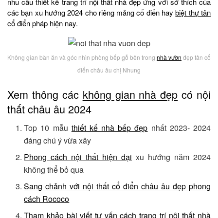
nhu cầu thiết kế trang trí nội thất nhà đẹp ứng với sở thích của
các bạn xu hướng 2024 cho riêng mảng cổ điển hay
biệt thự tân
cổ
điển pháp hiện nay.
Không gian bàn ăn và góc nhìn phòng bếp gỗ bên trong
nhà vườn
đẹp tân cổ
điển châu âu chị Nhung
Xem thông các
không gian nhà đẹp
có nội
thất châu âu 2024
Top 10 mẫu
thiết kế nhà bếp đẹp
nhất 2023- 2024
đáng chú ý vừa xây
Phong cách nội thất hiện đại
xu hướng năm 2024
không thể bỏ qua
Sang chảnh với nội thất cổ điển châu âu đẹp phong
cách Rococo
Tham khảo bài viết tư vấn cách trang trí nội thất nhà