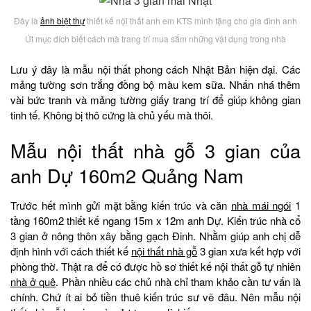
Đây là
ảnh biệt thự
thiết kế nội thất anh em KTS mình tặng cho gia đình anh
Út mục đích biết cách mà trang trí mua sắm những vật dụng trong nhà
Lưu ý đây là mẫu nội thất phong cách Nhật Bản hiện đại. Các
mảng tường sơn trắng đồng bộ màu kem sữa. Nhấn nhá thêm
vài bức tranh và mảng tường giấy trang trí để giúp không gian
tinh tế. Không bị thô cứng là chủ yếu mà thôi.
Mẫu nội thất nhà gỗ 3 gian của
anh Dự 160m2 Quảng Nam
Trước hết mình gửi mặt bằng kiến trúc và căn
nhà mái ngói
1
tầng 160m2 thiết kế ngang 15m x 12m anh Dự. Kiến trúc nhà cổ
3 gian ở nông thôn xây bằng gạch Đinh. Nhằm giúp anh chị dễ
định hình với cách thiết kế
nội thất nhà gỗ
3 gian xưa kết hợp với
phòng thờ. Thật ra để có được hồ sơ thiết kế nội thất gỗ tự nhiên
nhà ở quê
. Phần nhiều các chủ nhà chỉ tham khảo cần tư vấn là
chính. Chứ ít ai bỏ tiền thuê kiến trúc sư vẽ đâu. Nên mẫu nội