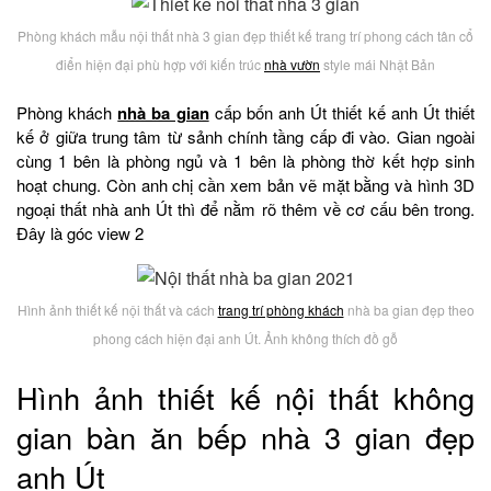
Phòng khách mẫu nội thất nhà 3 gian đẹp thiết kế trang trí phong cách tân cổ
điển hiện đại phù hợp với kiến trúc
nhà vườn
style mái Nhật Bản
Phòng khách
nhà ba gian
cấp bốn anh Út thiết kế anh Út thiết
kế ở giữa trung tâm từ sảnh chính tầng cấp đi vào. Gian ngoài
cùng 1 bên là phòng ngủ và 1 bên là phòng thờ kết hợp sinh
hoạt chung. Còn anh chị cần xem bản vẽ mặt bằng và hình 3D
ngoại thất nhà anh Út thì để nằm rõ thêm về cơ cấu bên trong.
Đây là góc view 2
Hình ảnh thiết kế nội thất và cách
trang trí phòng khách
nhà ba gian đẹp theo
phong cách hiện đại anh Út. Ảnh không thích đồ gỗ
Hình ảnh thiết kế nội thất không
gian bàn ăn bếp nhà 3 gian đẹp
anh Út