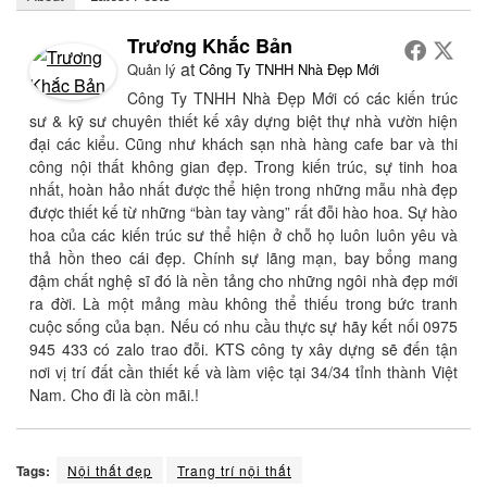
Trương Khắc Bản
at
Quản lý
Công Ty TNHH Nhà Đẹp Mới
Công Ty TNHH Nhà Đẹp Mới có các kiến trúc
sư & kỹ sư chuyên thiết kế xây dựng biệt thự nhà vườn hiện
đại các kiểu. Cũng như khách sạn nhà hàng cafe bar và thi
công nội thất không gian đẹp. Trong kiến trúc, sự tinh hoa
nhất, hoàn hảo nhất được thể hiện trong những mẫu nhà đẹp
được thiết kế từ những “bàn tay vàng” rất đỗi hào hoa. Sự hào
hoa của các kiến trúc sư thể hiện ở chỗ họ luôn luôn yêu và
thả hồn theo cái đẹp. Chính sự lãng mạn, bay bổng mang
đậm chất nghệ sĩ đó là nền tảng cho những ngôi nhà đẹp mới
ra đời. Là một mảng màu không thể thiếu trong bức tranh
cuộc sống của bạn. Nếu có nhu cầu thực sự hãy kết nối 0975
945 433 có zalo trao đỗi. KTS công ty xây dựng sẽ đến tận
nơi vị trí đất cần thiết kế và làm việc tại 34/34 tỉnh thành Việt
Nam. Cho đi là còn mãi.!
Tags:
Nội thất đẹp
Trang trí nội thất