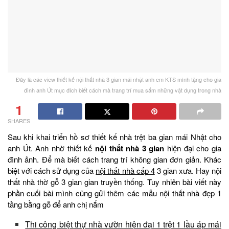
Đây là các view thiết kế nội thất nhà 3 gian mái nhật anh em KTS mình tặng cho gia
đình anh Út mục đích biết cách mà trang trí mua sắm những vật dụng trong nhà
1
SHARES
Sau khi khai triển hồ sơ thiết kế nhà trệt ba gian mái Nhật cho
anh Út. Anh nhờ thiết kế
nội thất nhà 3 gian
hiện đại cho gia
đình ảnh. Để mà biết cách trang trí không gian đơn giản. Khác
biệt với cách sử dụng của
nội thất nhà cấp 4
3 gian xưa. Hay nội
thất nhà thờ gỗ 3 gian gian truyền thống. Tuy nhiên bài viết này
phần cuối bài mình cũng gửi thêm các mẫu nội thất nhà đẹp 1
tầng bằng gỗ để anh chị nắm
Thi công biệt thự nhà vườn hiện đại 1 trệt 1 lầu áp mái