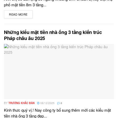
phố mặt tiền 8m 3 tầng...
READ MORE
DETAILS
Những kiểu mặt tiền nhà ống 3 tầng kiến trúc
Pháp châu âu 2025
BY
TRƯƠNG KHẮC BẢN
08/12/2025
8
Kinh thưc quý vị.! Nay công ty bổ sung thêm mới các kiểu mặt
tiền nhà ống 3 tầng đẹp...