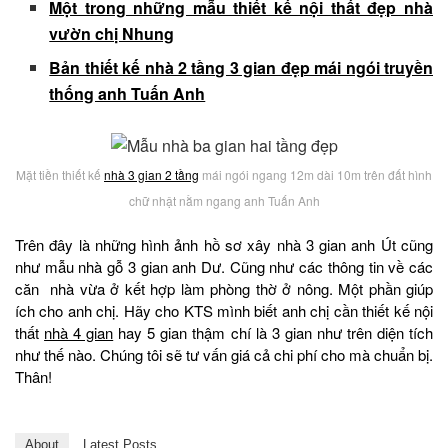
Một trong những mẫu thiết kế nội thất đẹp nhà
vườn chị Nhung
Bản thiết kế nhà 2 tầng 3 gian đẹp mái ngói truyền
thống anh Tuấn Anh
Mặt tiền thiết kế
nhà 3 gian 2 tầng
mái ngói ngang 12m dài 10m trên đất hình
chữ nhật nằm ngang anh Tuấn Anh
Trên đây là những hình ảnh hồ sơ xây nhà 3 gian anh Út cũng
như mẫu nhà gỗ 3 gian anh Dư. Cũng như các thông tin về các
căn nhà vừa ở kết hợp làm phòng thờ ở nông. Một phần giúp
ích cho anh chị. Hãy cho KTS mình biết anh chị cần thiết kế nội
thất
nhà 4 gian
hay 5 gian thậm chí là 3 gian như trên diện tích
như thế nào. Chúng tôi sẽ tư vấn giá cả chi phí cho mà chuẩn bị.
Thân!
About
Latest Posts