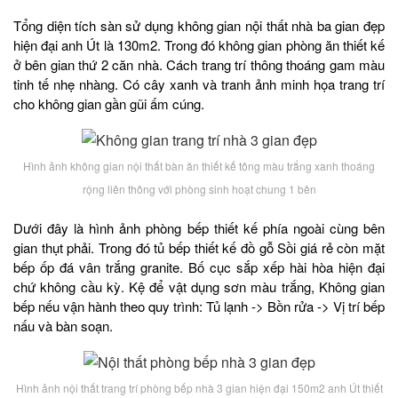
Tổng diện tích sàn sử dụng không gian nội thất nhà ba gian đẹp
hiện đại anh Út là 130m2. Trong đó không gian phòng ăn thiết kế
ở bên gian thứ 2 căn nhà. Cách trang trí thông thoáng gam màu
tinh tế nhẹ nhàng. Có cây xanh và tranh ảnh minh họa trang trí
cho không gian gần gũi ấm cúng.
Hình ảnh không gian nội thất bàn ăn thiết kế tông màu trắng xanh thoáng
rộng liên thông với phòng sinh hoạt chung 1 bên
Dưới đây là hình ảnh phòng bếp thiết kế phía ngoài cùng bên
gian thụt phải. Trong đó tủ bếp thiết kế đồ gỗ Sồi giá rẻ còn mặt
bếp ốp đá vân trắng granite. Bố cục sắp xếp hài hòa hiện đại
chứ không cầu kỳ. Kệ để vật dụng sơn màu trắng, Không gian
bếp nếu vận hành theo quy trình: Tủ lạnh -> Bồn rửa -> Vị trí bếp
nấu và bàn soạn.
Hình ảnh nội thất trang trí phòng bếp nhà 3 gian hiện đại 150m2 anh Út thiết