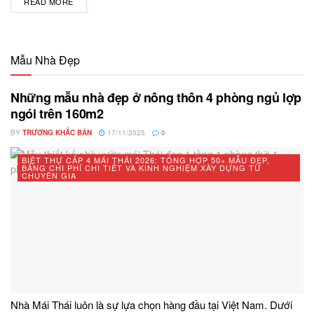
READ MORE
DETAILS
Mẫu Nhà Đẹp
Những mẫu nhà đẹp ở nông thôn 4 phòng ngủ lợp
ngói trên 160m2
BY
TRƯƠNG KHẮC BẢN
17/11/2025
0
BIỆT THỰ CẤP 4 MÁI THÁI 2026: TỔNG HỢP 50+ MẪU ĐẸP,
BẢNG CHI PHÍ CHI TIẾT VÀ KINH NGHIỆM XÂY DỰNG TỪ
CHUYÊN GIA
Nhà Mái Thái luôn là sự lựa chọn hàng đầu tại Việt Nam. Dưới