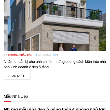
BY
TRƯƠNG KHẮC BẢN
17/12/2025
0
Nhằm chuẩn bị cho anh chị tìm những phong cách kiến trúc nhà
phố kinh doanh 2 đến 5 tầng....
READ MORE
DETAILS
Mẫu Nhà Đẹp
Những mẫu nhà đẹp ở nông thôn 4 phòng ngủ lợp