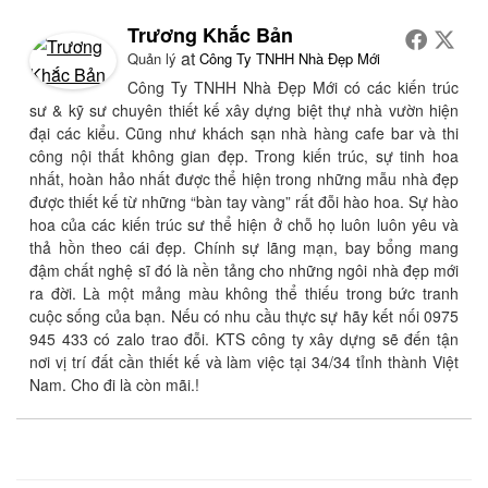
Trương Khắc Bản
at
Quản lý
Công Ty TNHH Nhà Đẹp Mới
Công Ty TNHH Nhà Đẹp Mới có các kiến trúc
sư & kỹ sư chuyên thiết kế xây dựng biệt thự nhà vườn hiện
đại các kiểu. Cũng như khách sạn nhà hàng cafe bar và thi
công nội thất không gian đẹp. Trong kiến trúc, sự tinh hoa
nhất, hoàn hảo nhất được thể hiện trong những mẫu nhà đẹp
được thiết kế từ những “bàn tay vàng” rất đỗi hào hoa. Sự hào
hoa của các kiến trúc sư thể hiện ở chỗ họ luôn luôn yêu và
thả hồn theo cái đẹp. Chính sự lãng mạn, bay bổng mang
đậm chất nghệ sĩ đó là nền tảng cho những ngôi nhà đẹp mới
ra đời. Là một mảng màu không thể thiếu trong bức tranh
cuộc sống của bạn. Nếu có nhu cầu thực sự hãy kết nối 0975
945 433 có zalo trao đỗi. KTS công ty xây dựng sẽ đến tận
nơi vị trí đất cần thiết kế và làm việc tại 34/34 tỉnh thành Việt
Nam. Cho đi là còn mãi.!