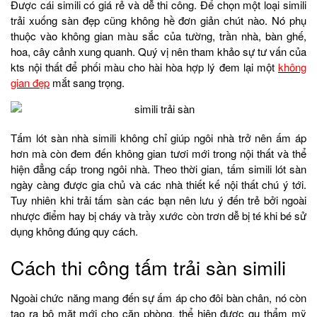
Được cái simili có giá rẻ và dễ thi công. Để chọn một loại simili
trải xuống sàn đẹp cũng không hề đơn giản chút nào. Nó phụ
thuộc vào không gian màu sắc của tường, trần nhà, bàn ghế,
hoa, cây cảnh xung quanh. Quý vị nên tham khảo sự tư vấn của
kts nội thất để phối màu cho hài hòa hợp lý đem lại một
không
gian đẹp
mắt sang trọng.
Tấm lót sàn nhà simili không chỉ giúp ngôi nhà trở nên ấm áp
hơn mà còn đem đến không gian tươi mới trong nội thất và thể
hiện đẳng cấp trong ngôi nhà. Theo thời gian, tấm simili lót sàn
ngày càng được gia chủ và các nhà thiết kế nội thất chú ý tới.
Tuy nhiên khi trải tấm sàn các bạn nên lưu ý đến trẻ bởi ngoài
nhược điểm hay bị cháy và trầy xước còn trơn dễ bị té khi bé sử
dụng không đúng quy cách.
Cách thi công tấm trải sàn simili
Ngoài chức năng mang đến sự ấm áp cho đôi bàn chân, nó còn
tạo ra bộ mặt mới cho căn phòng, thể hiện được gu thẩm mỹ