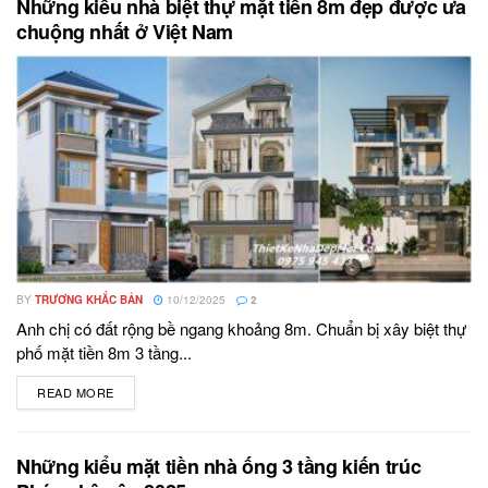
Những kiểu nhà biệt thự mặt tiền 8m đẹp được ưa
chuộng nhất ở Việt Nam
BY
TRƯƠNG KHẮC BẢN
10/12/2025
2
Anh chị có đất rộng bề ngang khoảng 8m. Chuẩn bị xây biệt thự
phố mặt tiền 8m 3 tầng...
READ MORE
DETAILS
Những kiểu mặt tiền nhà ống 3 tầng kiến trúc