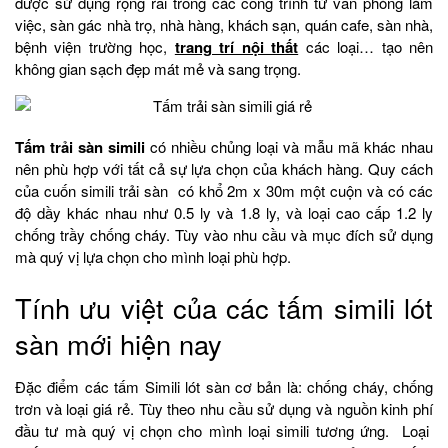
được sử dụng rộng rãi trong các công trình từ văn phòng làm
việc, sàn gác nhà trọ, nhà hàng, khách sạn, quán cafe, sàn nhà,
bệnh viện trường học,
trang trí nội thất
các loại… tạo nên
không gian sạch đẹp mát mẻ và sang trọng.
Tấm trải sàn simili
có nhiều chủng loại và mẫu mã khác nhau
nên phù hợp với tất cả sự lựa chọn của khách hàng. Quy cách
của cuốn simili trải sàn có khổ 2m x 30m một cuộn và có các
độ dầy khác nhau như 0.5 ly và 1.8 ly, và loại cao cấp 1.2 ly
chống trầy chống cháy. Tùy vào nhu cầu và mục đích sử dụng
mà quý vị lựa chọn cho mình loại phù hợp.
Tính ưu việt của các tấm simili lót
sàn mới hiện nay
Đặc điểm các tấm Simili lót sàn cơ bản là: chống cháy, chống
trơn và loại giá rẻ. Tùy theo nhu cầu sử dụng và nguồn kinh phí
đầu tư mà quý vị chọn cho mình loại simili tương ứng. Loại