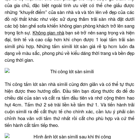
của gia chủ, đặc biệt ngoài tính ưu việt có thể che giấu được
những “khuyết điểm” của sàn nhà và và tôn lên vẻ đẹp của các
đồ nội thất khác như việc sử dụng thảm trải sàn nhà đặt dưới
các bộ bàn ghế sofa khiến không gian phòng khách trở lên sang
trọng lịch sự.
Không gian nhà
bạn sẽ trở nên sang trọng và hiện
đại, tinh tế và cao cấp hơn khi chọn được 1 loại tấm trải sàn
simili phù hợp. Những tấm simili lót sàn giá rẻ tp hcm luôn đa
dạng về màu sắc, phong phú về kiểu dáng thời trang và bền đẹp
cùng thời gian.
Thi công tấm lót sàn nhà simili cũng đơn giản và có thể tự thực
hiện được theo hướng dẫn. Đầu tiên bạn dùng thước đo để đo
chiều dài của sàn và cắt ra tấm đầu tiên và nhớ cộng thêm hao
hụt 4cm. Tấm thứ 2 sẽ trãi liền kề tấm thứ 1. Và tiến hành trải
cuộn simili ra để cắt thực tế cho chính xác, cần lưu ý phải cân
chỉnh hoa văn với tấm thứ nhất rồi cắt cho phù hợp và cứ thế
tiến hành cắt tấm tiếp theo.