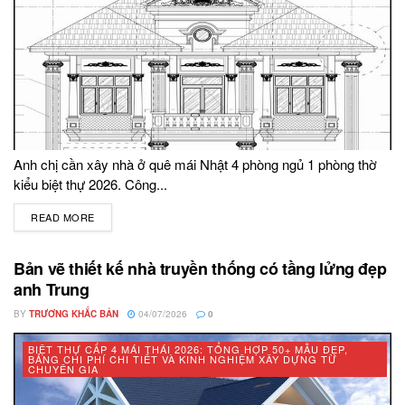
Anh chị cần xây nhà ở quê mái Nhật 4 phòng ngủ 1 phòng thờ
kiểu biệt thự 2026. Công...
READ MORE
DETAILS
Bản vẽ thiết kế nhà truyền thống có tầng lửng đẹp
anh Trung
BY
TRƯƠNG KHẮC BẢN
04/07/2026
0
BIỆT THỰ CẤP 4 MÁI THÁI 2026: TỔNG HỢP 50+ MẪU ĐẸP,
BẢNG CHI PHÍ CHI TIẾT VÀ KINH NGHIỆM XÂY DỰNG TỪ
CHUYÊN GIA