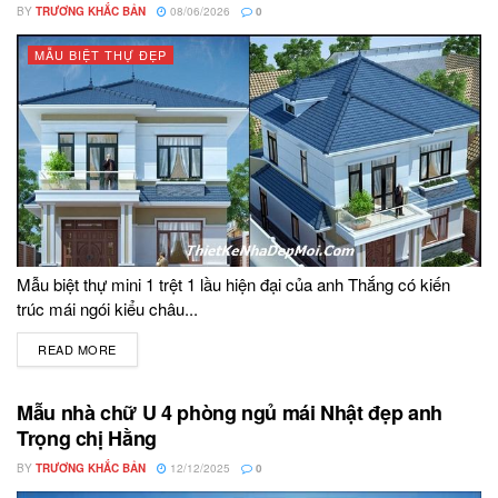
BY
TRƯƠNG KHẮC BẢN
08/06/2026
0
MẪU BIỆT THỰ ĐẸP
Mẫu biệt thự mini 1 trệt 1 lầu hiện đại của anh Thắng có kiến
trúc mái ngói kiểu châu...
READ MORE
DETAILS
Mẫu nhà chữ U 4 phòng ngủ mái Nhật đẹp anh
Trọng chị Hằng
BY
TRƯƠNG KHẮC BẢN
12/12/2025
0