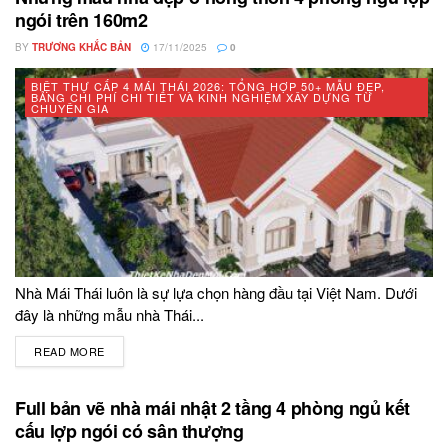
ngói trên 160m2
BY
TRƯƠNG KHẮC BẢN
17/11/2025
0
BIỆT THỰ CẤP 4 MÁI THÁI 2026: TỔNG HỢP 50+ MẪU ĐẸP,
BẢNG CHI PHÍ CHI TIẾT VÀ KINH NGHIỆM XÂY DỰNG TỪ
CHUYÊN GIA
Nhà Mái Thái luôn là sự lựa chọn hàng đầu tại Việt Nam. Dưới
đây là những mẫu nhà Thái...
READ MORE
DETAILS
Full bản vẽ nhà mái nhật 2 tầng 4 phòng ngủ kết
cấu lợp ngói có sân thượng