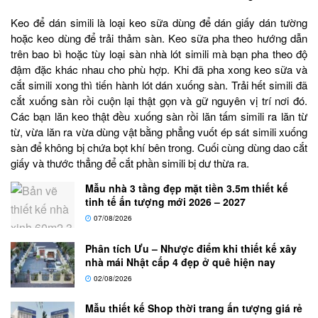
Keo để dán simili là loại keo sữa dùng để dán giấy dán tường
hoặc keo dùng để trải thảm sàn. Keo sữa pha theo hướng dẫn
trên bao bì hoặc tùy loại sàn nhà lót simili mà bạn pha theo độ
đậm đặc khác nhau cho phù hợp. Khi đã pha xong keo sữa và
cắt simili xong thì tiến hành lót dán xuống sàn. Trải hết simili đã
cắt xuống sàn rồi cuộn lại thật gọn và gữ nguyên vị trí nơi đó.
Các bạn lăn keo thật đều xuống sàn rồi lăn tấm simili ra lăn từ
từ, vừa lăn ra vừa dùng vật bằng phẳng vuốt ép sát simili xuống
sàn để không bị chứa bọt khí bên trong. Cuối cùng dùng dao cắt
giấy và thước thẳng để cắt phần simili bị dư thừa ra.
Mẫu nhà 3 tầng đẹp mặt tiền 3.5m thiết kế
tinh tế ấn tượng mới 2026 – 2027
07/08/2026
Phân tích Ưu – Nhược điểm khi thiết kế xây
nhà mái Nhật cấp 4 đẹp ở quê hiện nay
02/08/2026
Mẫu thiết kế Shop thời trang ấn tượng giá rẻ