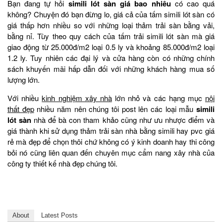
Bạn đang tự hỏi
simili lót sàn giá bao nhiêu
có cao quá
không? Chuyện đó bạn đừng lo, giá cả của tấm simili lót sàn có
giá thấp hơn nhiều so với những loại thảm trải sàn bằng vải,
bằng nỉ. Tùy theo quy cách của tấm trải simili lót sàn mà giá
giao động từ 25.000đ/m2 loại 0.5 ly và khoảng 85.000đ/m2 loại
1.2 ly. Tuy nhiên các đại lý và cửa hàng còn có những chính
sách khuyến mãi hấp dẫn đối với những khách hàng mua số
lượng lớn.
Với nhiều
kinh nghiệm xây nhà
lớn nhỏ và các hạng mục
nội
thất đẹp
nhiều năm nên chúng tôi post lên các loại mẫu
simili
lót sàn
nhà để bà con tham khảo cũng như ưu nhược điểm và
giá thành khi sử dụng thảm trải sàn nhà bằng simili hay pvc giá
rẻ mà đẹp để chọn thôi chứ không có ý kinh doanh hay thi công
bỏi nó cũng liên quan đến chuyên mục cẩm nang xây nhà của
công ty thiết kế nhà đẹp chúng tôi.
About
Latest Posts