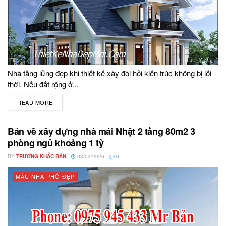
Nhà tầng lửng đẹp khi thiết kế xây đòi hỏi kiến trúc không bị lỗi
thời. Nếu đất rộng ở...
READ MORE
DETAILS
Bản vẽ xây dựng nhà mái Nhật 2 tầng 80m2 3
phòng ngủ khoảng 1 tỷ
BY
TRƯƠNG KHẮC BẢN
03/02/2026
0
MẪU NHÀ PHỐ ĐẸP