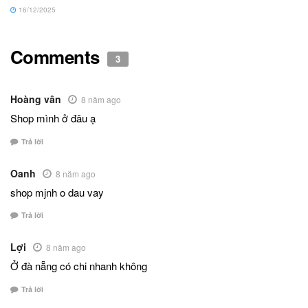
16/12/2025
Comments
3
Hoàng vân
8 năm ago
Shop mình ở đâu ạ
Trả lời
Oanh
8 năm ago
shop mjnh o dau vay
Trả lời
Lợi
8 năm ago
Ở đà nẵng có chi nhanh không
Trả lời