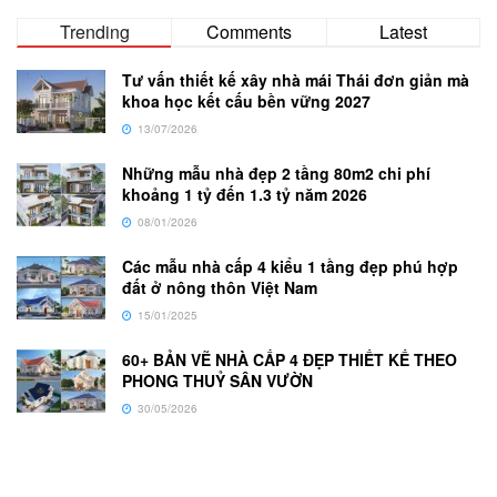
Trending
Comments
Latest
Tư vấn thiết kế xây nhà mái Thái đơn giản mà
khoa học kết cấu bền vững 2027
13/07/2026
Những mẫu nhà đẹp 2 tầng 80m2 chi phí
khoảng 1 tỷ đến 1.3 tỷ năm 2026
08/01/2026
Các mẫu nhà cấp 4 kiểu 1 tầng đẹp phú hợp
đất ở nông thôn Việt Nam
15/01/2025
60+ BẢN VẼ NHÀ CẤP 4 ĐẸP THIẾT KẾ THEO
PHONG THUỶ SÂN VƯỜN
30/05/2026