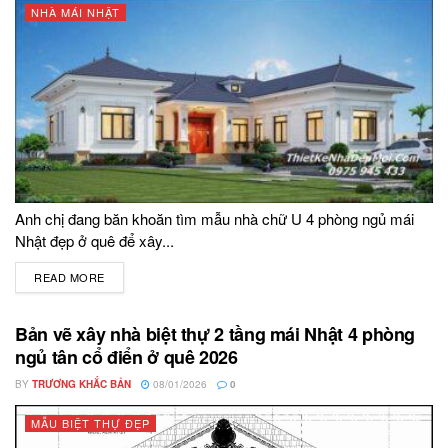
NHÀ MÁI NHẬT
Anh chị đang băn khoăn tìm mẫu nhà chữ U 4 phòng ngủ mái
Nhật đẹp ở quê để xây...
READ MORE
DETAILS
Bản vẽ xây nhà biệt thự 2 tầng mái Nhật 4 phòng
ngủ tân cổ điển ở quê 2026
BY
TRƯƠNG KHẮC BẢN
08/01/2026
0
MẪU BIỆT THỰ ĐẸP