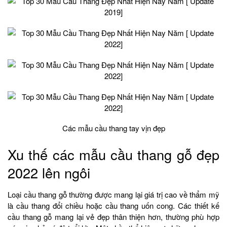
Các mẫu cầu thang tay vịn đẹp
Xu thế các mẫu cầu thang gỗ đẹp
2022 lên ngôi
Loại cầu thang gỗ thường được mang lại giá trị cao về thẩm mỹ
là cầu thang đổi chiều hoặc cầu thang uốn cong. Các thiết kế
cầu thang gỗ mang lại vẻ đẹp thân thiện hơn, thường phù hợp