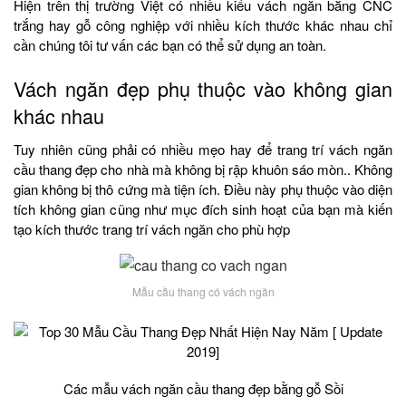
Hiện trên thị trường Việt có nhiều kiểu vách ngăn bằng CNC
trắng hay gỗ công nghiệp với nhiều kích thước khác nhau chỉ
cần chúng tôi tư vấn các bạn có thể sử dụng an toàn.
Vách ngăn đẹp phụ thuộc vào không gian
khác nhau
Tuy nhiên cũng phải có nhiều mẹo hay để trang trí vách ngăn
cầu thang đẹp cho nhà mà không bị rập khuôn sáo mòn.. Không
gian không bị thô cứng mà tiện ích. Điều này phụ thuộc vào diện
tích không gian cũng như mục đích sinh hoạt của bạn mà kiến
tạo kích thước trang trí vách ngăn cho phù hợp
Mẫu cầu thang có vách ngăn
Các mẫu vách ngăn cầu thang đẹp bằng gỗ Sồi