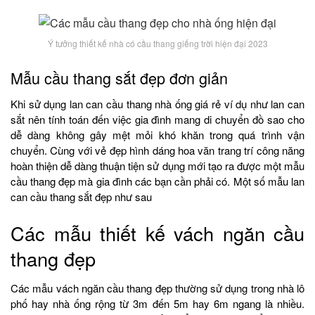
Ý tưởng thiết kế nhà có cầu thang giếng trời hiện đại 2023
Mẫu cầu thang sắt đẹp đơn giản
Khi sử dụng lan can cầu thang nhà ống giá rẻ ví dụ như lan can
sắt nên tính toán đến việc gia đình mang di chuyển đồ sao cho
dễ dàng không gây mệt mỏi khó khăn trong quá trình vận
chuyển. Cùng với vẻ đẹp hình dáng hoa văn trang trí công năng
hoàn thiện dễ dàng thuận tiện sử dụng mới tạo ra được một mẫu
cầu thang đẹp mà gia đình các bạn cần phải có. Một số mẫu lan
can cầu thang sắt đẹp như sau
Các mẫu thiết kế vách ngăn cầu
thang đẹp
Các mẫu vách ngăn cầu thang đẹp thường sử dụng trong nhà lô
phố hay nhà ống rộng từ 3m đến 5m hay 6m ngang là nhiều.