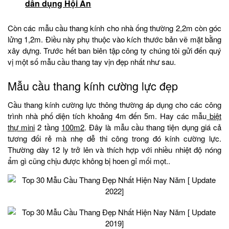
dân dụng Hội An
Còn các mẫu cầu thang kính cho nhà ống thường 2,2m còn góc
lửng 1,2m. Điều này phụ thuộc vào kích thước bản vẽ mặt bằng
xây dựng. Trước hết ban biên tập công ty chúng tôi gửi đến quý
vị một số mẫu cầu thang tay vịn đẹp nhất như sau.
Mẫu cầu thang kính cường lực đẹp
Cầu thang kính cường lực thông thường áp dụng cho các công
trình nhà phố diện tích khoảng 4m đến 5m. Hay các mẫu
biệt
thự mini
2 tầng
100m2
. Đây là mẫu cầu thang tiện dụng giá cả
tương đối rẻ mà nhẹ dễ thi công trong đó kính cường lực.
Thường dày 12 ly trở lên và thích hợp với nhiều nhiệt độ nóng
ẩm gì cũng chịu được không bị hoen gỉ mối mọt..