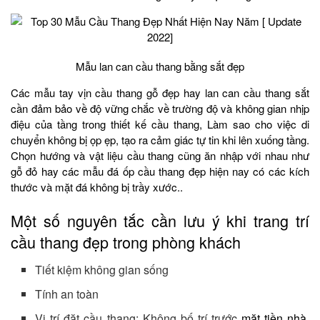
Mẫu lan can cầu thang bằng sắt đẹp
Các mẫu tay vịn cầu thang gỗ đẹp hay lan can cầu thang sắt
cần đảm bảo về độ vững chắc về trường độ và không gian nhịp
điệu của tầng trong thiết kế cầu thang, Làm sao cho việc di
chuyển không bị ọp ẹp, tạo ra cảm giác tự tin khi lên xuống tầng.
Chọn hướng và vật liệu cầu thang cũng ăn nhập với nhau như
gỗ đỏ hay các mẫu đá ốp cầu thang đẹp hiện nay có các kích
thước và mặt đá không bị trầy xước..
Một số nguyên tắc cần lưu ý khi trang trí
cầu thang đẹp trong phòng khách
Tiết kiệm không gian sống
Tính an toàn
Vị trí đặt cầu thang: Không bố trí trước
mặt tiền nhà
,