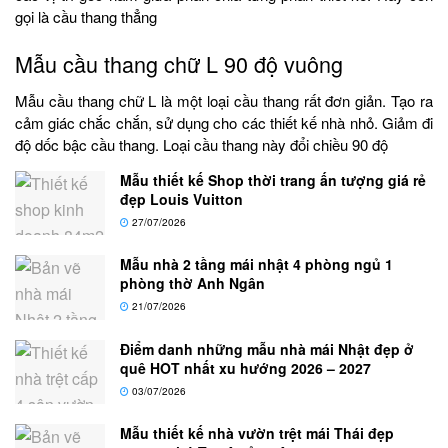
gọi là cầu thang thẳng
Mẫu cầu thang chữ L 90 độ vuông
Mẫu cầu thang chữ L là một loại cầu thang rất đơn giản. Tạo ra
cảm giác chắc chắn, sử dụng cho các thiết kế nhà nhỏ. Giảm đi
độ dốc bậc cầu thang. Loại cầu thang này đổi chiều 90 độ
Mẫu thiết kế Shop thời trang ấn tượng giá rẻ
đẹp Louis Vuitton
27/07/2026
Mẫu nhà 2 tầng mái nhật 4 phòng ngủ 1
phòng thờ Anh Ngân
21/07/2026
Điểm danh những mẫu nhà mái Nhật đẹp ở
quê HOT nhất xu hướng 2026 – 2027
03/07/2026
Mẫu thiết kế nhà vườn trệt mái Thái đẹp