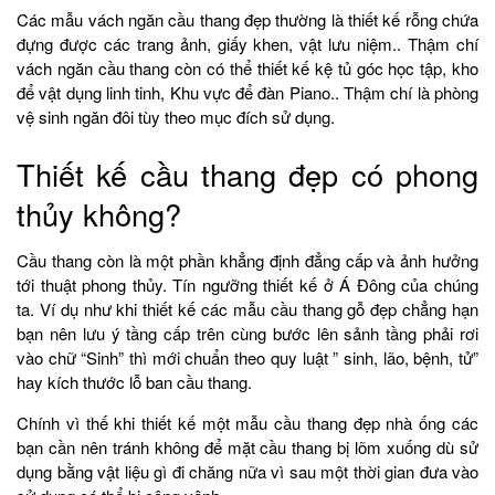
Các mẫu vách ngăn cầu thang đẹp thường là thiết kế rỗng chứa
đựng được các trang ảnh, giấy khen, vật lưu niệm.. Thậm chí
vách ngăn cầu thang còn có thể thiết kế kệ tủ góc học tập, kho
để vật dụng linh tinh, Khu vực để đàn Piano.. Thậm chí là phòng
vệ sinh ngăn đôi tùy theo mục đích sử dụng.
Thiết kế cầu thang đẹp có phong
thủy không?
Cầu thang còn là một phần khẳng định đẳng cấp và ảnh hưởng
tới thuật phong thủy. Tín ngưỡng thiết kế ở Á Đông của chúng
ta. Ví dụ như khi thiết kế các mẫu cầu thang gỗ đẹp chẳng hạn
bạn nên lưu ý tầng cấp trên cùng bước lên sảnh tầng phải rơi
vào chữ “Sinh” thì mới chuẩn theo quy luật ” sinh, lão, bệnh, tử”
hay kích thước lỗ ban cầu thang.
Chính vì thế khi thiết kế một mẫu cầu thang đẹp nhà ống các
bạn cần nên tránh không để mặt cầu thang bị lõm xuống dù sử
dụng bằng vật liệu gì đi chăng nữa vì sau một thời gian đưa vào