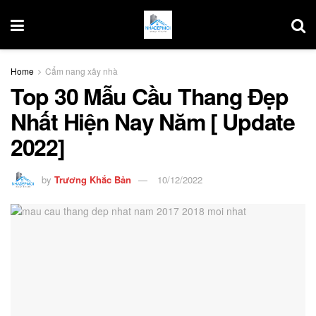
Home
Cẩm nang xây nhà
Top 30 Mẫu Cầu Thang Đẹp
Nhất Hiện Nay Năm [ Update
2022]
by
Trương Khắc Bản
10/12/2022