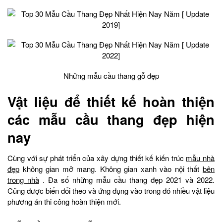
Những mẫu cầu thang gỗ đẹp
Vật liệu để thiết kế hoàn thiện
các mẫu cầu thang đẹp hiện
nay
Cùng với sự phát triển của xây dựng thiết kế kiến trúc
mẫu nhà
đẹp
không gian mở mang. Không gian xanh vào nội thất
bên
trong nhà
. Đa số những mẫu cầu thang đẹp 2021 và 2022.
Cũng được biến đổi theo và ứng dụng vào trong đó nhiều vật liệu
phương án thi công hoàn thiện mới.