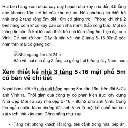
Hai bên hàng xóm chưa xây quy hoạch cho xây nhà đến 3.5 tầng
cao khoảng 13m trở lại của khu dự án. Nên phương án thiết kế
nhà ống 2 tầng
rộng 5m dài 16m có giếng trời. Phòng khi nhà 2
bên hàng xóm lỡ có xây cao còn nhà mình thấp nóng bức. Một số
thông tin bên lề khi lên bản thiết kế nhà lệch tầng 5m hiện đại anh
Vinh. Để bạn rõ hơn. Đây là
bản vẽ nhà 2 tầng
5×16 80m2 góc
nhìn trên mái có giếng trời
Bản vẽ mái nhà ống 2 tầng có giếng trời hướng Tây Nam theo
Xem thiết kế
nhà 3 tầng
5×16 mặt phố 5m
có bản vẽ chi tiết
Ngoài bản thiết kế
nhà mái bằng
ngang 5m sâu 16m trên đất 5×24
anh Vinh ra. Thời gian qua công ty cổ phần kiến trúc xây dựng
Nhà Đẹp Mới có xây nhà đẹp 5×16 = 80m2 cho anh Vinh. Cùng
tên ngẫu nhiên khác nhưng đất anh Vinh là mặt tiền phố hai bên
sát vách nhà xây cao. Công năng như sau
Tầng trệt phòng khách rất rộng,
tiểu cảnh
trong nhà, bếp ăn,