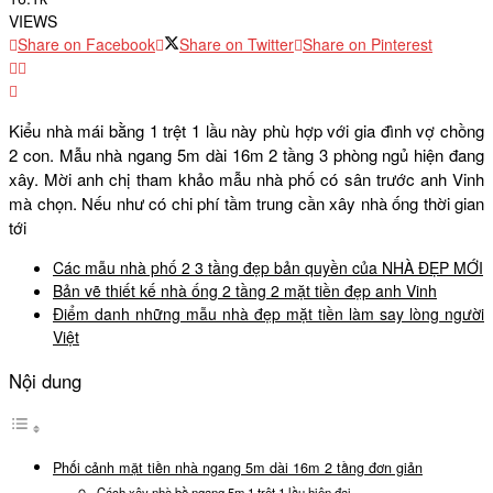
VIEWS
Share on Facebook
Share on Twitter
Share on Pinterest
Kiểu nhà mái bằng 1 trệt 1 lầu này phù hợp với gia đình vợ chồng
2 con. Mẫu nhà ngang 5m dài 16m 2 tầng 3 phòng ngủ hiện đang
xây. Mời anh chị tham khảo mẫu nhà phố có sân trước anh Vinh
mà chọn. Nếu như có chi phí tầm trung cần xây nhà ống thời gian
tới
Các mẫu nhà phố 2 3 tầng đẹp bản quyền của NHÀ ĐẸP MỚI
Bản vẽ thiết kế nhà ống 2 tầng 2 mặt tiền đẹp anh Vinh
Điểm danh những mẫu nhà đẹp mặt tiền làm say lòng người
Việt
Nội dung
Phối cảnh mặt tiền nhà ngang 5m dài 16m 2 tầng đơn giản
Cách xây nhà bề ngang 5m 1 trệt 1 lầu hiện đại