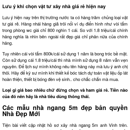
Lưu ý khi chọn vật tư xây nhà giá rẻ hiện nay
Lưu ý hiện nay trên thị trường nước ta có hàng trăm chủng loại vật
tư giá rẻ. Hàng nhái hàng giả trôi nổi ví dụ điển hình như vòi tắm
trong phòng wc giá chỉ 800 nghìn 1 cái. So với 1.8 triệu/cái chính
hãng nghĩa là nhìn bên ngoài rất đẹp giá chỉ phân nữa của chính
hãng.
Tuy nhiên cái vòi tắm 800k/cái sử dụng 1 năm là bong tróc bề mặt.
Còn sử dụng cái 1.8 triệu/cái thì nhà mình sử dụng 8 năm vẫn vẹn
nguyên. Để lịch sự mình không nêu tên hãng này mà lưu ý anh chị
thôi. Hãy để kỹ sư mình khi thiết kế bóc tách dự toán vật liệu ốp lát
hoàn thiện, thiết bị bóng đèn vệ sinh.. cho chắc chắn mà mua.
Loại gì giá bao nhiêu chứ đừng chọn và ham giá rẻ. Tiền nào
của đó nên hãy là nhà tiêu dùng thông thái.
Các mẫu nhà ngang 5m đẹp bản quyền
Nhà Đẹp Mới
Tiện bài viết cập nhật hồ sơ xây nhà ngang 5m anh Vinh trên.