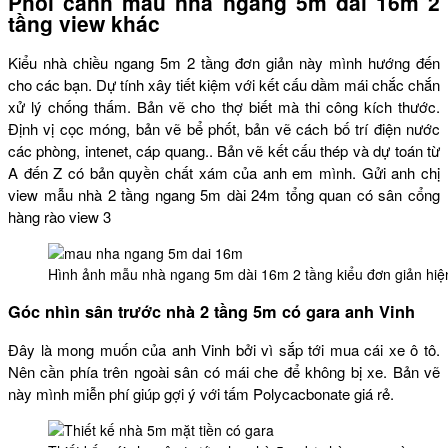
Phối cảnh mẫu nhà ngang 5m dài 16m 2
tầng view khác
Kiểu nhà chiều ngang 5m 2 tầng đơn giản này mình hướng đến
cho các bạn. Dự tính xây tiết kiệm với kết cấu dầm mái chắc chắn
xử lý chống thấm. Bản vẽ cho thợ biết mà thi công kích thước.
Định vị cọc móng, bản vẽ bể phốt, bản vẽ cách bố trí điện nước
các phòng, intenet, cáp quang.. Bản vẽ kết cấu thép và dự toán từ
A đến Z có bản quyền chất xám của anh em mình. Gửi anh chị
view mẫu nhà 2 tầng ngang 5m dài 24m tổng quan có sân cổng
hàng rào view 3
Hình ảnh mẫu nhà ngang 5m dài 16m 2 tầng kiểu đơn giản hiệ
Góc nhìn sân trước nhà 2 tầng 5m có gara anh Vinh
Đây là mong muốn của anh Vinh bởi vì sắp tới mua cái xe ô tô.
Nên cần phía trên ngoài sân có mái che để không bị xe. Bản vẽ
này mình miễn phí giúp gợi ý với tấm Polycacbonate giá rẻ.