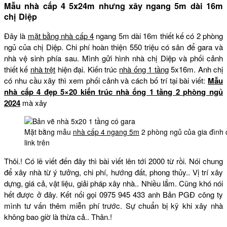
Mẫu nhà cấp 4 5x24m nhưng xây ngang 5m dài 16m
chị Diệp
Đây là
mặt bằng nhà cấp 4
ngang 5m dài 16m thiết kế có 2 phòng
ngủ của chị Diệp. Chi phí hoàn thiện 550 triệu có sân để gara và
nhà vệ sinh phía sau. Mình gửi hình nhà chị Diệp và phối cảnh
thiết kế
nhà trệt
hiện đại. Kiến trúc
nhà ống 1 tầng
5x16m. Anh chị
có nhu cầu xây thì xem phối cảnh và cách bố trí tại bài viết:
Mẫu
nhà cấp 4 đẹp 5×20 kiến trúc nhà ống 1 tầng 2 phòng ngủ
2024
mà xây
Mặt bằng mẫu
nhà cấp 4 ngang 5m
2 phòng ngủ của gia đình 
link trên
Thôi.! Có lẽ viết đến đây thì bài viết lên tới 2000 từ rồi. Nói chung
để xây nhà từ ý tưởng, chi phí, hướng đất, phong thủy.. Vị trí xây
dựng, giá cả, vật liệu, giải pháp xây nhà.. Nhiều lắm. Cũng khó nói
hết được ở đây. Kết nối gọi 0975 945 433 anh Bản PGĐ công ty
mình tư vấn thêm miễn phí trước. Sự chuẩn bị kỹ khi xây nhà
không bao giờ là thừa cả.. Thân.!