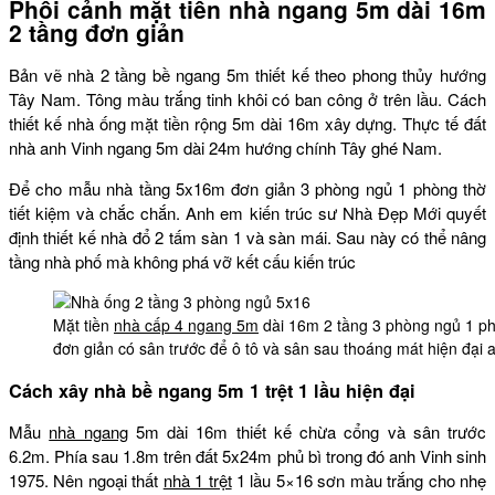
Phối cảnh mặt tiền nhà ngang 5m dài 16m
2 tầng đơn giản
Bản vẽ nhà 2 tầng bề ngang 5m thiết kế theo phong thủy hướng
Tây Nam. Tông màu trắng tinh khôi có ban công ở trên lầu. Cách
thiết kế nhà ống mặt tiền rộng 5m dài 16m xây dựng. Thực tế đất
nhà anh Vinh ngang 5m dài 24m hướng chính Tây ghé Nam.
Để cho mẫu nhà tầng 5x16m đơn giản 3 phòng ngủ 1 phòng thờ
tiết kiệm và chắc chắn. Anh em kiến trúc sư Nhà Đẹp Mới quyết
định thiết kế nhà đổ 2 tấm sàn 1 và sàn mái. Sau này có thể nâng
tầng nhà phố mà không phá vỡ kết cấu kiến trúc
Mặt tiền
nhà cấp 4 ngang 5m
dài 16m 2 tầng 3 phòng ngủ 1 p
đơn giản có sân trước để ô tô và sân sau thoáng mát hiện đại 
Cách xây nhà bề ngang 5m 1 trệt 1 lầu hiện đại
Mẫu
nhà ngang
5m dài 16m thiết kế chừa cổng và sân trước
6.2m. Phía sau 1.8m trên đất 5x24m phủ bì trong đó anh Vinh sinh
1975. Nên ngoại thất
nhà 1 trệt
1 lầu 5×16 sơn màu trắng cho nhẹ