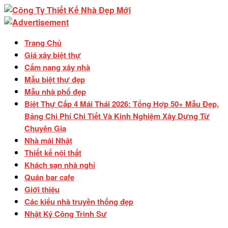
Trang Chủ
Giá xây biệt thự
Cẩm nang xây nhà
Mẫu biệt thự đẹp
Mẫu nhà phố đẹp
Biệt Thự Cấp 4 Mái Thái 2026: Tổng Hợp 50+ Mẫu Đẹp,
Bảng Chi Phí Chi Tiết Và Kinh Nghiệm Xây Dựng Từ
Chuyên Gia
Nhà mái Nhật
Thiết kế nội thất
Khách sạn nhà nghỉ
Quán bar cafe
Giới thiệu
Các kiểu nhà truyền thống đẹp
Nhật Ký Công Trình Sư