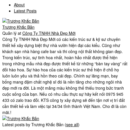
About
Latest Posts
Trương Khắc Bản
Quản lý
at
Công Ty TNHH Nhà Đẹp Mới
Công Ty TNHH Nhà Đẹp Mới có các kiến trúc sư & kỹ sư chuyên
thiết kế xây dựng biệt thự nhà vườn hiện đại các kiểu. Cũng như
khách sạn nhà hàng cafe bar và thi công nội thất không gian đẹp.
Trong kiến trúc, sự tinh hoa nhất, hoàn hảo nhất được thể hiện
trong những mẫu nhà đẹp được thiết kế từ những “bàn tay vàng” rất
đỗi hào hoa. Sự hào hoa của các kiến trúc sư thể hiện ở chỗ họ
luôn luôn yêu và thả hồn theo cái đẹp. Chính sự lãng mạn, bay
bổng mang đậm chất nghệ sĩ đó là nền tảng cho những ngôi nhà
đẹp mới ra đời. Là một mảng màu không thể thiếu trong bức tranh
cuộc sống của bạn. Nếu có nhu cầu thực sự hãy kết nối 0975 945
433 có zalo trao đỗi. KTS công ty xây dựng sẽ đến tận nơi vị trí đất
cần thiết kế và làm việc tại 34/34 tỉnh thành Việt Nam. Cho đi là còn
mãi.!
Latest posts by Trương Khắc Bản
(
see all
)