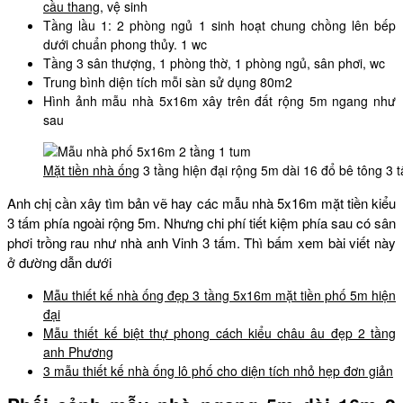
cầu thang
, vệ sinh
Tầng lầu 1: 2 phòng ngủ 1 sinh hoạt chung chồng lên bếp
dưới chuẩn phong thủy. 1 wc
Tầng 3 sân thượng, 1 phòng thờ, 1 phòng ngủ, sân phơi, wc
Trung bình diện tích mỗi sàn sử dụng 80m2
Hình ảnh mẫu nhà 5x16m xây trên đất rộng 5m ngang như
sau
Mặt tiền nhà ống
3 tầng hiện đại rộng 5m dài 16 đổ bê tông 3 
Anh chị cần xây tìm bản vẽ hay các mẫu nhà 5x16m mặt tiền kiểu
3 tấm phía ngoài rộng 5m. Nhưng chi phí tiết kiệm phía sau có sân
phơi trồng rau như nhà anh Vinh 3 tấm. Thì bấm xem bài viết này
ở đường dẫn dưới
Mẫu thiết kế nhà ống đẹp 3 tầng 5x16m mặt tiền phố 5m hiện
đại
Mẫu thiết kế biệt thự phong cách kiểu châu âu đẹp 2 tầng
anh Phương
3 mẫu thiết kế nhà ống lô phố cho diện tích nhỏ hẹp đơn giản