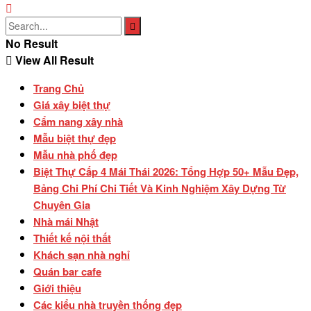
No Result
View All Result
Trang Chủ
Giá xây biệt thự
Cẩm nang xây nhà
Mẫu biệt thự đẹp
Mẫu nhà phố đẹp
Biệt Thự Cấp 4 Mái Thái 2026: Tổng Hợp 50+ Mẫu Đẹp,
Bảng Chi Phí Chi Tiết Và Kinh Nghiệm Xây Dựng Từ
Chuyên Gia
Nhà mái Nhật
Thiết kế nội thất
Khách sạn nhà nghỉ
Quán bar cafe
Giới thiệu
Các kiểu nhà truyền thống đẹp