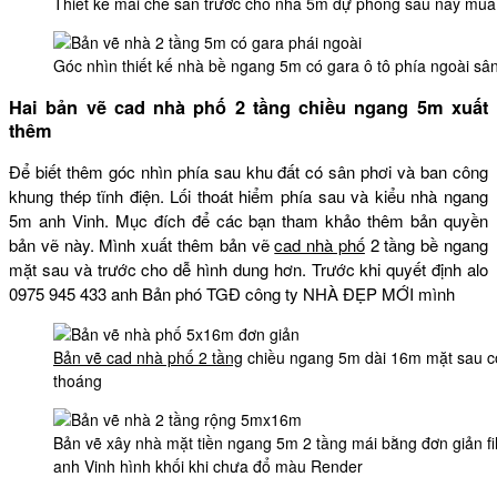
Thiết kế mái che sân trước cho nhà 5m dự phòng sau này mua 
Góc nhìn thiết kế nhà bề ngang 5m có gara ô tô phía ngoài sâ
Hai bản vẽ cad nhà phố 2 tầng chiều ngang 5m xuất
thêm
Để biết thêm góc nhìn phía sau khu đất có sân phơi và ban công
khung thép tĩnh điện. Lối thoát hiểm phía sau và kiểu nhà ngang
5m anh Vinh. Mục đích để các bạn tham khảo thêm bản quyền
bản vẽ này. Mình xuất thêm bản vẽ
cad nhà phố
2 tầng bề ngang
mặt sau và trước cho dễ hình dung hơn. Trước khi quyết định alo
0975 945 433 anh Bản phó TGĐ công ty NHÀ ĐẸP MỚI mình
Bản vẽ cad nhà phố 2 tầng
chiều ngang 5m dài 16m mặt sau có 
thoáng
Bản vẽ xây nhà mặt tiền ngang 5m 2 tầng mái bằng đơn giản fi
anh Vinh hình khối khi chưa đổ màu Render