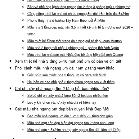
Bản vẽ nhà ống lệch tầng ngang 5m 2 tầng 3 phòng ngủ 1 phòng thờ
Công năng thiết kế nhà có chiều ngang 5m dài 16m trên đất 5x24m
Phong thủy nhà ở hướng Tây Nam theo tuổi Ất Mão
Mẫu nhà 3 tầng đẹp mặt tiền 3.5m thiết kế tinh tế ấn tượng mới 2026 –
2027
Mẫu thiết kế Shop thời trang ấn tượng giá rẻ đẹp Louis Vuitton
Mẫu nhà 2 tầng mái nhật 4 phòng ngủ 1 phòng thờ Anh Ngân
Mẫu thiết kế nhà sàn mái Nhật đẹp bê tông hiện đại anh Quang
Xem thiết kế nhà 3 tầng 5×16 mặt phố 5m có bản vẽ chi tiết
Phối cảnh mẫu nhà ngang 5m dài 16m 2 tầng view khác
Góc nhìn sân trước nhà 2 tầng 5m có gara anh Vinh
Hai bản vẽ cad nhà phố 2 tầng chiều ngang 5m xuất thêm
Chi phí xây nhà ngang 5m 2 tầng hết bao nhiêu tiền?
Sơ bộ chi phí xây nhà 2 tầng 80m2 hết bao nhiêu tiền
Lưu ý khi chọn vật tư xây nhà giá rẻ hiện nay
Các mẫu nhà ngang 5m đẹp bản quyền Nhà Đẹp Mới
Các mẫu nhà ngang 5m dài 15m 2 đến 2.5 tầng đơn giản
Mẫu nhà mặt tiền đẹp hiện đại ngang 5m 2 tầng anh Long
Mẫu nhà cấp 4 5x24m nhưng xây ngang 5m dài 16m chị Diệp