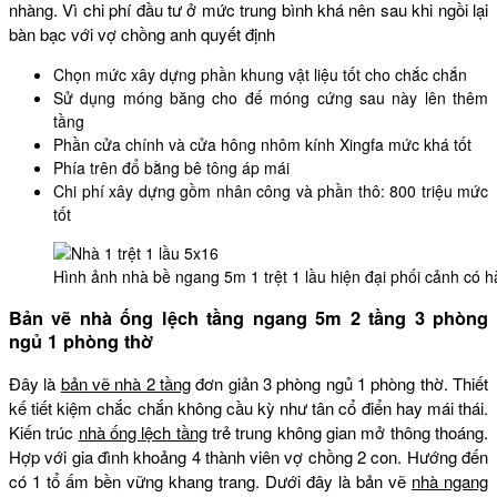
nhàng. Vì chi phí đầu tư ở mức trung bình khá nên sau khi ngồi lại
bàn bạc với vợ chồng anh quyết định
Chọn mức xây dựng phần khung vật liệu tốt cho chắc chắn
Sử dụng móng băng cho đế móng cứng sau này lên thêm
tầng
Phần cửa chính và cửa hông nhôm kính Xingfa mức khá tốt
Phía trên đổ bằng bê tông áp mái
Chi phí xây dựng gồm nhân công và phần thô: 800 triệu mức
tốt
Hình ảnh nhà bề ngang 5m 1 trệt 1 lầu hiện đại phối cảnh có 
Bản vẽ nhà ống lệch tầng ngang 5m 2 tầng 3 phòng
ngủ 1 phòng thờ
Đây là
bản vẽ nhà 2 tầng
đơn giản 3 phòng ngủ 1 phòng thờ. Thiết
kế tiết kiệm chắc chắn không cầu kỳ như tân cổ điển hay mái thái.
Kiến trúc
nhà ống lệch tầng
trẻ trung không gian mở thông thoáng.
Hợp với gia đình khoảng 4 thành viên vợ chồng 2 con. Hướng đến
có 1 tổ ấm bền vững khang trang. Dưới đây là bản vẽ
nhà ngang