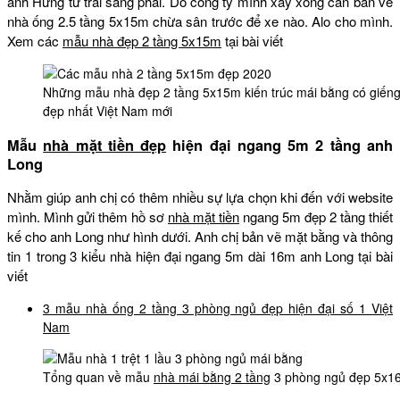
anh Hưng từ trái sang phải. Do công ty mình xây xong cần bản vẽ
nhà ống 2.5 tầng 5x15m chừa sân trước để xe nào. Alo cho mình.
Xem các
mẫu nhà đẹp 2 tầng 5x15m
tại bài viết
Những mẫu nhà đẹp 2 tầng 5x15m kiến trúc mái bằng có giếng
đẹp nhất Việt Nam mới
Mẫu
nhà mặt tiền đẹp
hiện đại ngang 5m 2 tầng anh
Long
Nhằm giúp anh chị có thêm nhiều sự lựa chọn khi đến với website
mình. Mình gửi thêm hồ sơ
nhà mặt tiền
ngang 5m đẹp 2 tầng thiết
kế cho anh Long như hình dưới. Anh chị bản vẽ mặt bằng và thông
tin 1 trong 3 kiểu nhà hiện đại ngang 5m dài 16m anh Long tại bài
viết
3 mẫu nhà ống 2 tầng 3 phòng ngủ đẹp hiện đại số 1 Việt
Nam
Tổng quan về mẫu
nhà mái bằng 2 tầng
3 phòng ngủ đẹp 5x16