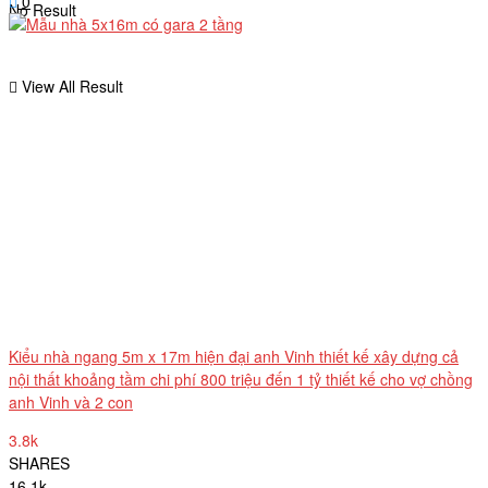
0
No Result
View All Result
Kiểu nhà ngang 5m x 17m hiện đại anh Vinh thiết kế xây dựng cả
nội thất khoảng tầm chi phí 800 triệu đến 1 tỷ thiết kế cho vợ chồng
anh Vinh và 2 con
3.8k
SHARES
16.1k