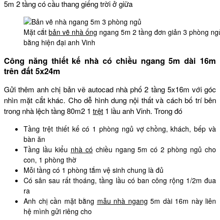
5m 2 tầng có cầu thang giếng trời ở giữa
Mặt cắt
bản vẽ nhà ống
ngang 5m 2 tầng đơn giản 3 phòng ngủ 
bằng hiện đại anh Vinh
Công năng thiết kế nhà có chiều ngang 5m dài 16m
trên đất 5x24m
Gửi thêm anh chị bản vẽ autocad nhà phố 2 tầng 5x16m với góc
nhìn mặt cắt khác. Cho dễ hình dung nội thất và cách bố trí bên
trong nhà lệch tầng 80m2 1
trệt
1 lầu anh Vinh. Trong đó
Tầng trệt thiết kế có 1 phòng ngủ vợ chồng, khách, bếp và
bàn ăn
Tầng lầu kiểu
nhà có
chiều ngang 5m có 2 phòng ngủ cho
con, 1 phòng thờ
Mỗi tầng có 1 phòng tắm vệ sinh chung là đủ
Có sân sau rất thoáng, tầng lầu có ban công rộng 1/2m đua
ra
Anh chị cần mặt bằng
mẫu nhà ngang
5m dài 16m này liên
hệ mình gửi riêng cho