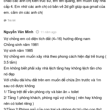
chào các anh chị kiến trúc sư, em tên quang, em muốn xây nhà
cấp 4. Em nhờ các anh chị có bản vẻ 2d gởi giúp qua gmail của
em. cảm ơn các anh chị
Trả lời
Nguyễn Văn Minh
11 năm ago
Vợ chồng em có diện tích đất (4×16) hướng đông nam
Chồng sinh năm 1981
Vợ sinh năm 1985
Vợ chồng em muốn xây nhà theo phong cách hiện đại trẻ trung (
3.5 tấm)
Em không biết phải xây nhà lệch tầng hay không lệch tần cho
nó đẹp
Với chiều dài khu đất trên em muốn để chừa 2m trước và 1m
sau có được không
1/ Tầng trệt để văn phòng cty và bàn ăn + toilet
2/ Tầng 1 phòng khách, phòng ngủ vợ chồng ( nên hay không
nên có toilet riêng )
3/Tầng 2 Phòng ngủ của con trai và phòng dự trù cho con thứ