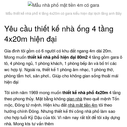
Mẫu thiết kế nhà phố 4 tầng 4x20m có gara kiểu hiện đại lệch tầng anh Bảy
Yêu cầu thiết kế nhà ống 4 tầng
4x20m hiện đại
Gia đình tôi gồm có 6 người có khu đất ngang 4m dài 20m.
Mong muốn
thiết kế nhà phố hiện đại 80m2
4 tầng gồm gara ô
tô, 4 phòng ngủ, 1 phòng khách, 1 phòng bếp ăn và bố trí các
wc hợp lý. Ngoài ra, thiết kế 1 phòng âm nhạc, 1 phòng thờ,
phòng tắm hơi, sân phơi.. Giúp cho không gian sống thoải mái
hiện đại
Tôi sinh năm 1969 mong muốn
thiết kế nhà phố 4x20m
4 tầng
theo phong thủy. Mặt bằng không
gian nhà
theo quẻ mệnh Tốn
mộc, Đông tứ mệnh. Hiện khu đất
nhà mặt tiền 4m
tôi theo
hướng chính Đông. Nhưng thiết kế thi công nhà phố làm sao
cho hợp tuổi Kỷ Dậu của tôi. Vì năm nay rất tốt để tôi xây dựng
nhà. Mong kts tư vấn thêm