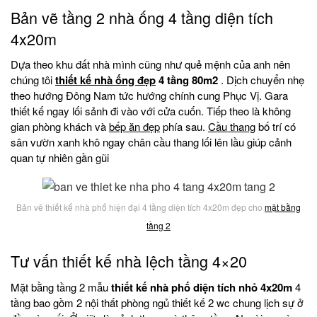
Bản vẽ tầng 2 nhà ống 4 tầng diện tích
4x20m
Dựa theo khu đất nhà mình cũng như quẻ mệnh của anh nên
chúng tôi
thiết kế nhà ống đẹp
4 tầng 80m2
. Dịch chuyển nhẹ
theo hướng Đông Nam tức hướng chính cung Phục Vị. Gara
thiết kế ngay lối sảnh đi vào với cửa cuốn. Tiếp theo là không
gian phòng khách và
bếp ăn đẹp
phía sau.
Cầu thang
bố trí có
sân vườn xanh khô ngay chân cầu thang lối lên lầu giúp cảnh
quan tự nhiên gần gũi
Bản vẽ thiết kế nhà phố hiện đại 4 tầng diện tích 4x20m đẹp cho
mặt bằng
tầng 2
Tư vấn thiết kế nhà lệch tầng 4×20
Mặt bằng tầng 2 mẫu
thiết kế nhà phố diện tích nhỏ 4x20m
4
tầng bao gồm 2 nội thất phòng ngủ thiết kế 2 wc chung lịch sự ở