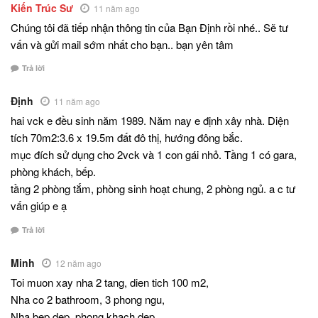
Kiến Trúc Sư
11 năm ago
Chúng tôi đã tiếp nhận thông tin của Bạn Định rồi nhé.. Sẽ tư
vấn và gửi mail sớm nhất cho bạn.. bạn yên tâm
Trả lời
Định
11 năm ago
hai vck e đều sinh năm 1989. Năm nay e định xây nhà. Diện
tích 70m2:3.6 x 19.5m đất đô thị, hướng đông bắc.
mục đích sử dụng cho 2vck và 1 con gái nhỏ. Tầng 1 có gara,
phòng khách, bếp.
tầng 2 phòng tắm, phòng sinh hoạt chung, 2 phòng ngủ. a c tư
vấn giúp e ạ
Trả lời
Minh
12 năm ago
Toi muon xay nha 2 tang, dien tich 100 m2,
Nha co 2 bathroom, 3 phong ngu,
Nha bep dep, phong khach dep…