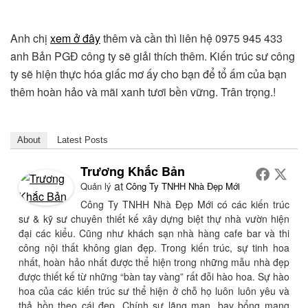
Anh chị
xem ở đây
thêm và cần thì liên hệ 0975 945 433
anh Bản PGĐ công ty sẽ giải thích thêm. Kiến trúc sư công
ty sẽ hiện thực hóa giấc mơ ấy cho bạn để tổ ấm của bạn
thêm hoàn hảo và mãi xanh tươi bền vững. Trân trọng.!
About
Latest Posts
Trương Khắc Bản
at
Quản lý
Công Ty TNHH Nhà Đẹp Mới
Công Ty TNHH Nhà Đẹp Mới có các kiến trúc
sư & kỹ sư chuyên thiết kế xây dựng biệt thự nhà vườn hiện
đại các kiểu. Cũng như khách sạn nhà hàng cafe bar và thi
công nội thất không gian đẹp. Trong kiến trúc, sự tinh hoa
nhất, hoàn hảo nhất được thể hiện trong những mẫu nhà đẹp
được thiết kế từ những “bàn tay vàng” rất đỗi hào hoa. Sự hào
hoa của các kiến trúc sư thể hiện ở chỗ họ luôn luôn yêu và
thả hồn theo cái đẹp. Chính sự lãng mạn, bay bổng mang