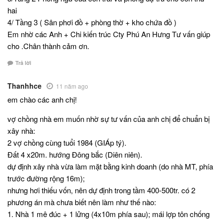
hai
4/ Tầng 3 ( Sân phơi đồ + phòng thờ + kho chứa đồ )
Em nhờ các Anh + Chi kiến trúc Cty Phú An Hưng Tư vấn giúp
cho .Chân thành cảm ơn.
Trả lời
Thanhhce
11 năm ago
em chào các anh chị!
vợ chồng nhà em muốn nhờ sự tư vấn của anh chị để chuẩn bị
xây nhà:
2 vợ chồng cùng tuổi 1984 (GIÁp tý).
Đất 4 x20m. hướng Đông bắc (Diên niên).
dự định xây nhà vừa làm mặt bằng kinh doanh (do nhà MT, phía
trước đường rộng 16m);
nhưng hơi thiếu vốn, nên dự định trong tầm 400-500tr. có 2
phương án mà chưa biết nên làm như thế nào:
1. Nhà 1 mê đúc + 1 lửng (4x10m phía sau); mái lợp tôn chống