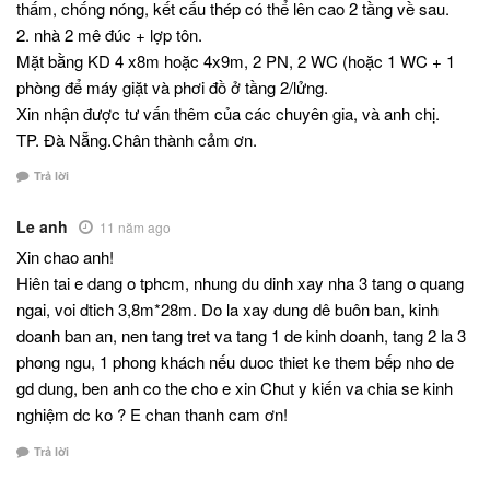
thấm, chống nóng, kết cấu thép có thể lên cao 2 tầng về sau.
2. nhà 2 mê đúc + lợp tôn.
Mặt bằng KD 4 x8m hoặc 4x9m, 2 PN, 2 WC (hoặc 1 WC + 1
phòng để máy giặt và phơi đồ ở tầng 2/lửng.
Xin nhận được tư vấn thêm của các chuyên gia, và anh chị.
TP. Đà Nẵng.Chân thành cảm ơn.
Trả lời
Le anh
11 năm ago
Xin chao anh!
Hiên tai e dang o tphcm, nhung du dinh xay nha 3 tang o quang
ngai, voi dtich 3,8m*28m. Do la xay dung dê buôn ban, kinh
doanh ban an, nen tang tret va tang 1 de kinh doanh, tang 2 la 3
phong ngu, 1 phong khách nếu duoc thiet ke them bếp nho de
gd dung, ben anh co the cho e xin Chut y kiến va chia se kinh
nghiệm dc ko ? E chan thanh cam ơn!
Trả lời