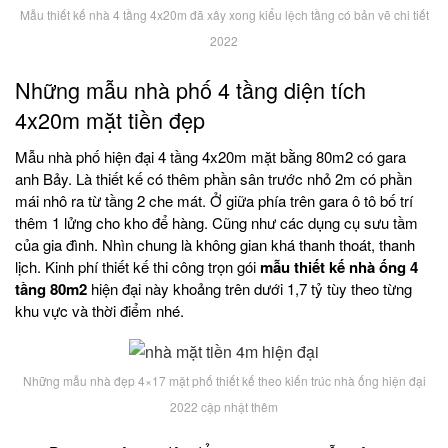
Mẫu thiết kế nhà 4 tầng 4x20m đã xây xong kiểu lệch tầng có bản vẽ chi tiết
2022
Những mẫu nhà phố 4 tầng diện tích
4x20m mặt tiền đẹp
Mẫu nhà phố hiện đại 4 tầng 4x20m mặt bằng 80m2 có gara
anh Bảy. Là thiết kế có thêm phần sân trước nhỏ 2m có phần
mái nhô ra từ tầng 2 che mát. Ở giữa phía trên gara ô tô bố trí
thêm 1 lửng cho kho để hàng. Cũng như các dụng cụ sưu tầm
của gia đình. Nhìn chung là không gian khá thanh thoát, thanh
lịch. Kinh phí thiết kế thi công trọn gói
mẫu thiết kế nhà ống 4
tầng 80m2
hiện đại này khoảng trên dưới 1,7 tỷ tùy theo từng
khu vực và thời điểm nhé.
Những mẫu nhà đẹp 4×17 mặt phố thiết kế theo kiến trúc nhà ống hiện đại
2022 cập nhật thêm