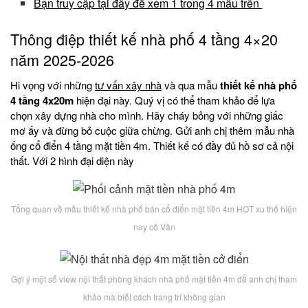
Bạn truy cập tại đây để xem 1 trong 4 mẫu trên
Thông điệp thiết kế nhà phố 4 tầng 4×20
năm 2025-2026
Hi vọng với những
tư vấn xây nhà
và qua mẫu
thiết kế nhà phố
4 tầng 4x20m
hiện đại này. Quý vị có thể tham khảo để lựa
chọn xây dựng nhà cho mình. Hãy cháy bỏng với những giấc
mơ ấy và đừng bỏ cuộc giữa chừng. Gửi anh chị thêm mẫu nhà
ống cổ điển 4 tầng mặt tiền 4m. Thiết kế có đầy đủ hồ sơ cả nội
thất. Với 2 hình đại diện này
Tổng quan về mẫu thiết kế nhà phố bán cổ điển mặt tiền 4m HOT xu thế hiện
nay cô Vân
Gợi ý một số view nội thất phòng khách nhà phố mặt tiền 4m để anh chị tham
khảo mà biết cách trang trí không gian