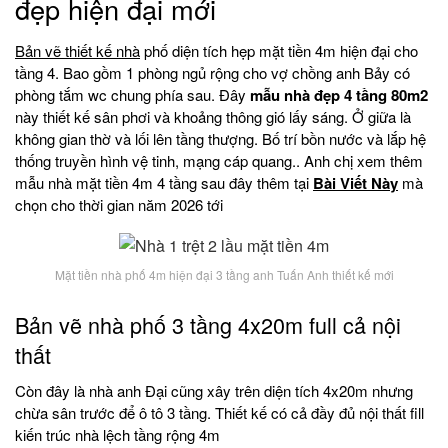
đẹp hiện đại mới
Bản vẽ thiết kế nhà
phố diện tích hẹp mặt tiền 4m hiện đại cho
tầng 4. Bao gồm 1 phòng ngủ rộng cho vợ chồng anh Bảy có
phòng tắm wc chung phía sau. Đây
mẫu nhà đẹp 4 tầng 80m2
này thiết kế sân phơi và khoảng thông gió lấy sáng. Ở giữa là
không gian thờ và lối lên tầng thượng. Bố trí bồn nước và lắp hệ
thống truyền hình vệ tinh, mạng cáp quang.. Anh chị xem thêm
mẫu nhà mặt tiền 4m 4 tầng sau đây thêm tại
Bài Viết Này
mà
chọn cho thời gian năm 2026 tới
Mặt tiền nhà phố 4m hiện đại 3 tầng anh Tuấn Anh thiết kế mới
Bản vẽ nhà phố 3 tầng 4x20m full cả nội
thất
Còn đây là nhà anh Đại cũng xây trên diện tích 4x20m nhưng
chừa sân trước để ô tô 3 tầng. Thiết kế có cả đầy đủ nội thất fill
kiến trúc nhà lệch tầng rộng 4m