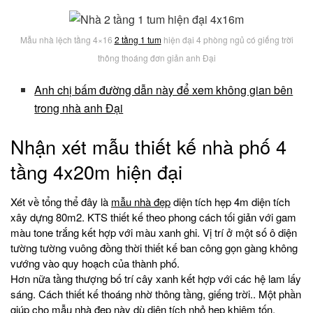
Mẫu nhà lệch tầng 4×16
2 tầng 1 tum
hiện đại 4 phòng ngủ có giếng trời
thông thoáng đơn giản anh Đại
Anh chị bấm đường dẫn này để xem không gian bên
trong nhà anh Đại
Nhận xét mẫu thiết kế nhà phố 4
tầng 4x20m hiện đại
Xét về tổng thể đây là
mẫu nhà đẹp
diện tích hẹp 4m diện tích
xây dựng 80m2. KTS thiết kế theo phong cách tối giản với gam
màu tone trắng kết hợp với màu xanh ghi. Vị trí ở một số ô diện
tường tường vuông đồng thời thiết kế ban công gọn gàng không
vướng vào quy hoạch của thành phố.
Hơn nữa tầng thượng bố trí cây xanh kết hợp với các hệ lam lấy
sáng. Cách thiết kế thoáng nhờ thông tầng, giếng trời.. Một phần
giúp cho
mẫu nhà đẹp
này dù diện tích nhỏ hẹp khiêm tốn.