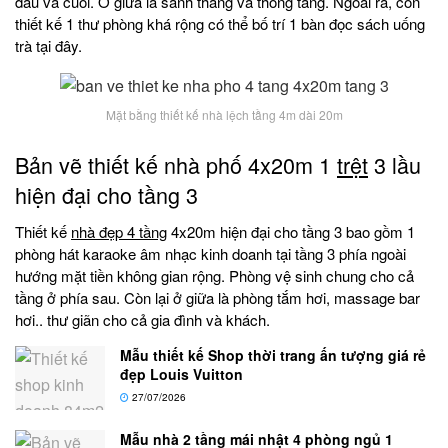
đầu và cuối. Ở giữa là sảnh thang và thông tầng. Ngoài ra, còn
thiết kế 1 thư phòng khá rộng có thể bố trí 1 bàn đọc sách uống
trà tại đây.
Mặt bằng thiết kế nhà lệch tầng 4m dài 20m
Bản vẽ thiết kế nhà phố 4x20m 1
trệt
3 lầu
hiện đại cho tầng 3
Thiết kế
nhà đẹp 4 tầng
4x20m hiện đại cho tầng 3 bao gồm 1
phòng hát karaoke âm nhạc kinh doanh tại tầng 3 phía ngoài
hướng mặt tiền không gian rộng. Phòng vệ sinh chung cho cả
tầng ở phía sau. Còn lại ở giữa là phòng tắm hơi, massage bar
hơi.. thư giãn cho cả gia đình và khách.
Mẫu thiết kế Shop thời trang ấn tượng giá rẻ
đẹp Louis Vuitton
27/07/2026
Mẫu nhà 2 tầng mái nhật 4 phòng ngủ 1