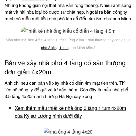
Nhưng không gian nội thất nhà vẫn rộng thoáng. Nhiều ánh sáng
mát và hài hòa loại bỏ được sự chật hẹp. Ngoài ra bãn công ty
mình có mẫu
mặt tiền nhà phố
tân cổ điển 4m 5m như anh Minh
Mẫu nhà mặt tiền 4.5m 4 tầng 1 trệt 1 lửng 2 lầu 1 sân thượng hay còn gọi là
nhà 3 tầng 1 tum
anh Minh 65m2
Bản vẽ xây nhà phố 4 tầng có sân thượng
đơn giản 4x20m
Anh chị nếu cần bản vẽ xây nhà cổ điển 4m mặt tiền trên. Thì
liên hệ công ty để gửi và tư vấn thêm. Còn đây là mẫu nhà phố
3.5 tầng 4x20m anh Lương Hà Nội xây xong
Xem thêm mẫu thiết kế nhà ống 3 tầng 1 tum 4x20m
của Kỹ sư Lương hình dưới đây