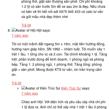
phòng thờ, giặt sân thượng sân phơi. Chi phí khoảng
1.2 tỷ có sân trước 5m để xe sau 2m là đẹp. Nếu chưa
có bản vẽ thì kết nối sdt 0975 945 433 có zalo tư vấn
và gửi mẫu nhà đẹp thêm nhé
Trả lời
Hội
says:
7 năm ago
Tôi có một mảnh đất ngang 5m x 18m, mặt tiền hướng đông,
hướng nam giáp hẻm, SN 1982 – nhâm tuất. Tôi muốn xây 1
trệt 1 lầu, 1 lửng cho vc và 2 con. Tài chính khoảng 1 tỷ. Tầng
trệt: phần trước dùng để kinh doanh, 1 phòng ngủ và phòng
bếp. Tầng 1: 2 phòng ngủ, 1 phòng thờ; Tầng lửng: phòng
giặt + sân phơi. Mong được KTS tư vấn, xin trân trọng cảm
ơn.
Trả lời
Kiến Trúc Sư
says:
7 năm ago
Chào anh Hội. Với diện tích và yêu cầu xây nhà chi phí
1 tỷ đưa ra. Anh chỉ có thể xây nhà 1 trệt 1 lầu 3 phòng