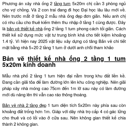
Phương án xây nhà ống 2
tầng tum
5x20m chị cần 3 phòng ngủ
cho vợ chồng. Và 2 con trai đang đi học Đại học lâu lâu mới về.
Nên trước mắt ở tầng 2 mẫu nhà ống đẹp đơn giản. Nếu anh chị
có nhu cầu cho thuê kiếm thêm thu nhập ở tầng 1 cũng được. Đây
là
bản vẽ thiết kế nhà
ống 2 tầng 1 tum phong cách tối giản. Cách
thiết kế sử dụng mức vật tư trung bình khá cho tiết kiệm khoảng
1.4 tỷ. Vì hiện nay 2025 vật liệu xây dựng có tăng Bản vẽ chi tiết
mặt bằng nhà 5×20 2 tầng 1 tum ở dưới anh ch5i tham khảo
Bản vẽ
thiết kế nhà ống 2 tầng 1 tum
5x20m kinh doanh
Mẫu nhà phố 2 tầng 1 tum hiện đại nằm trong khu đất liền kề.
Đang cần giải tỏa để làm đường lớn lên khu công nghiệp. Nên giải
pháp xây nhà móng cao 75cm đến 1m lỡ sau này có làm đường
mới dù nâng lên thì vẫn cao ráo thông thoáng.
Bản vẽ nhà 2 tầng đẹp
1 tum diện tích 5x20m này phía sau còn
khoảng đất trống hơn 1m. Giáp với dãy nhà trọ cấp 4 có gác lửng
cho thuê và có lối vào ở cửa sau. Nên không gian thiết kế chia
thành 2 không gian.