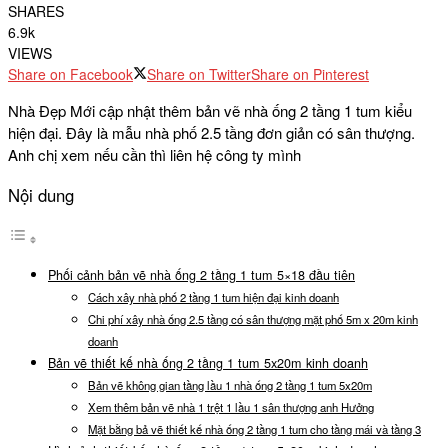
SHARES
6.9k
VIEWS
Share on Facebook
Share on Twitter
Share on Pinterest
Nhà Đẹp Mới cập nhật thêm bản vẽ nhà ống 2 tầng 1 tum kiểu
hiện đại. Đây là mẫu nhà phố 2.5 tầng đơn giản có sân thượng.
Anh chị xem nếu cần thì liên hệ công ty mình
Nội dung
Phối cảnh bản vẽ nhà ống 2 tầng 1 tum 5×18 đầu tiên
Cách xây nhà phố 2 tầng 1 tum hiện đại kinh doanh
Chi phí xây nhà ống 2.5 tầng có sân thượng mặt phố 5m x 20m kinh
doanh
Bản vẽ thiết kế nhà ống 2 tầng 1 tum 5x20m kinh doanh
Bản vẽ không gian tầng lầu 1 nhà ống 2 tầng 1 tum 5x20m
Xem thêm bản vẽ nhà 1 trệt 1 lầu 1 sân thượng anh Hưởng
Mặt bằng bả vẽ thiết kế nhà ống 2 tầng 1 tum cho tầng mái và tầng 3