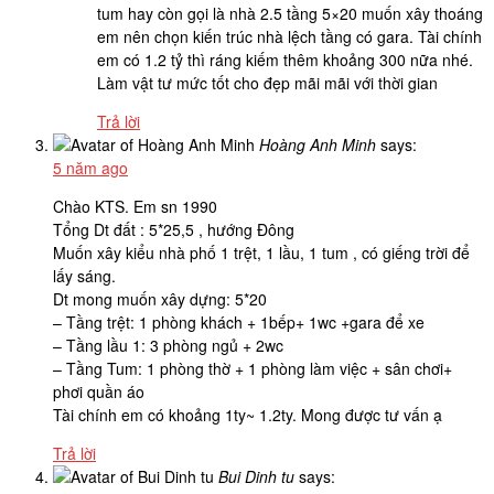
tum hay còn gọi là nhà 2.5 tầng 5×20 muốn xây thoáng
em nên chọn kiến trúc nhà lệch tầng có gara. Tài chính
em có 1.2 tỷ thì ráng kiếm thêm khoảng 300 nữa nhé.
Làm vật tư mức tốt cho đẹp mãi mãi với thời gian
Trả lời
Hoàng Anh Minh
says:
5 năm ago
Chào KTS. Em sn 1990
Tổng Dt đất : 5*25,5 , hướng Đông
Muốn xây kiểu nhà phố 1 trệt, 1 lầu, 1 tum , có giếng trời để
lấy sáng.
Dt mong muốn xây dựng: 5*20
– Tầng trệt: 1 phòng khách + 1bếp+ 1wc +gara để xe
– Tầng lầu 1: 3 phòng ngủ + 2wc
– Tầng Tum: 1 phòng thờ + 1 phòng làm việc + sân chơi+
phơi quần áo
Tài chính em có khoảng 1ty~ 1.2ty. Mong được tư vấn ạ
Trả lời
Bui Dinh tu
says: