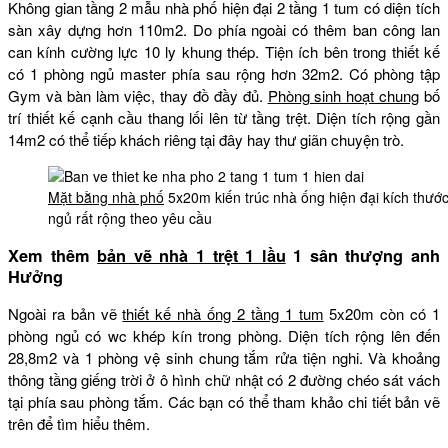
Không gian tầng 2 mẫu nhà phố hiện đại 2 tầng 1 tum có diện tích
sàn xây dựng hơn 110m2. Do phía ngoài có thêm ban công lan
can kính cường lực 10 ly khung thép. Tiện ích bên trong thiết kế
có 1 phòng ngủ master phía sau rộng hơn 32m2. Có phòng tập
Gym và bàn làm việc, thay đồ đầy đủ.
Phòng sinh hoạt chung
bố
trí thiết kế cạnh cầu thang lối lên từ tầng trệt. Diện tích rộng gần
14m2 có thể tiếp khách riêng tại đây hay thư giãn chuyện trò.
Mặt bằng nhà phố
5x20m kiến trúc nhà ống hiện đại kích thước
ngủ rất rộng theo yêu cầu
Xem thêm
bản vẽ nhà 1 trệt 1 lầu
1 sân thượng anh
Hưởng
Ngoài ra bản vẽ
thiết kế nhà ống 2 tầng 1 tum
5x20m còn có 1
phòng ngủ có wc khép kín trong phòng. Diện tích rộng lên đến
28,8m2 và 1 phòng vệ sinh chung tắm rửa tiện nghi. Và khoảng
thông tầng giếng trời ở ô hình chữ nhật có 2 đường chéo sát vách
tại phía sau phòng tắm. Các bạn có thể tham khảo chi tiết bản vẽ
trên để tìm hiểu thêm.