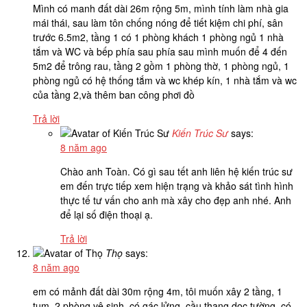
Mình có manh đất dài 26m rộng 5m, mình tính làm nhà gia
mái thái, sau làm tôn chống nóng để tiết kiệm chi phí, sân
trước 6.5m2, tầng 1 có 1 phòng khách 1 phòng ngủ 1 nhà
tắm và WC và bếp phía sau phía sau mình muốn để 4 đến
5m2 để trông rau, tầng 2 gồm 1 phòng thờ, 1 phòng ngủ, 1
phòng ngủ có hệ thống tắm và wc khép kín, 1 nhà tắm và wc
của tầng 2,và thêm ban công phơi đồ
Trả lời
Kiến Trúc Sư
says:
8 năm ago
Chào anh Toàn. Có gì sau tết anh liên hệ kiến trúc sư
em đến trực tiếp xem hiện trạng và khảo sát tình hình
thực tế tư vấn cho anh mà xây cho đẹp anh nhé. Anh
để lại số điện thoại ạ.
Trả lời
Thọ
says:
8 năm ago
em có mảnh đất dài 30m rộng 4m, tôi muốn xây 2 tầng, 1
tum, 2 phòng vệ sinh, có gác lửng, cầu thang dọc tường, có