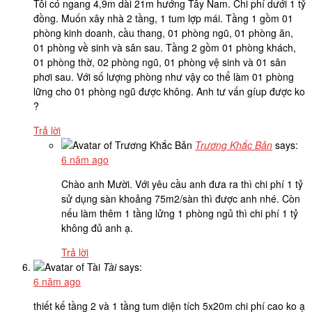
Tôi có ngang 4,9m dài 21m hướng Tây Nam. Chi phí dưới 1 tỷ
đồng. Muốn xây nhà 2 tầng, 1 tum lợp mái. Tầng 1 gồm 01
phòng kinh doanh, cầu thang, 01 phòng ngũ, 01 phòng ăn,
01 phòng về sinh và sân sau. Tầng 2 gồm 01 phòng khách,
01 phòng thờ, 02 phòng ngũ, 01 phòng vệ sinh và 01 sân
phơi sau. Với số lượng phòng như vậy co thể làm 01 phòng
lững cho 01 phòng ngũ được không. Anh tư vấn gíup được ko
?
Trả lời
Trương Khắc Bản
says:
6 năm ago
Chào anh Mười. Với yêu cầu anh đưa ra thì chi phí 1 tỷ
sử dụng sàn khoảng 75m2/sàn thì được anh nhé. Còn
nếu làm thêm 1 tầng lửng 1 phòng ngủ thì chi phí 1 tỷ
không đủ anh ạ.
Trả lời
Tài
says:
6 năm ago
thiết kế tầng 2 và 1 tầng tum diện tích 5x20m chi phí cao ko ạ