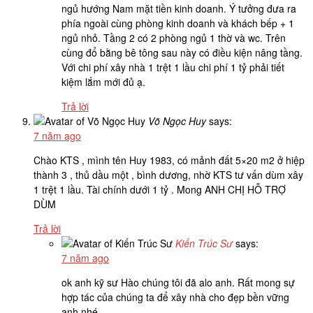
ngủ hướng Nam mặt tiền kinh doanh. Ý tưởng đưa ra
phía ngoài cùng phòng kinh doanh và khách bếp + 1
ngủ nhỏ. Tầng 2 có 2 phòng ngủ 1 thờ và wc. Trên
cùng đổ bằng bê tông sau này có điều kiện nâng tầng.
Với chi phí xây nhà 1 trệt 1 lầu chi phí 1 tỷ phải tiết
kiệm lắm mới đủ ạ.
Trả lời
Võ Ngọc Huy
says:
7 năm ago
Chào KTS , mình tên Huy 1983, có mảnh đất 5×20 m2 ở hiệp
thành 3 , thủ dầu một , bình dương, nhờ KTS tư vấn dùm xây
1 trệt 1 lầu. Tài chính dưới 1 tỷ . Mong ANH CHỊ HỖ TRỢ
DÙM
Trả lời
Kiến Trúc Sư
says:
7 năm ago
ok anh kỹ sư Hào chúng tôi đã alo anh. Rất mong sự
hợp tác của chúng ta để xây nhà cho đẹp bền vững
anh nhé