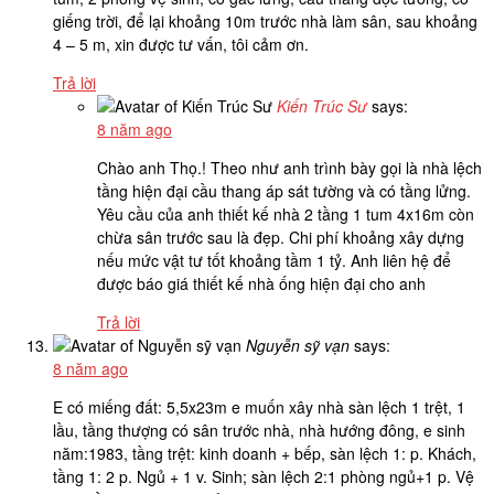
giếng trời, để lại khoảng 10m trước nhà làm sân, sau khoảng
4 – 5 m, xin được tư vấn, tôi cảm ơn.
Trả lời
Kiến Trúc Sư
says:
8 năm ago
Chào anh Thọ.! Theo như anh trình bày gọi là nhà lệch
tầng hiện đại cầu thang áp sát tường và có tầng lửng.
Yêu cầu của anh thiết kế nhà 2 tầng 1 tum 4x16m còn
chừa sân trước sau là đẹp. Chi phí khoảng xây dựng
nếu mức vật tư tốt khoảng tầm 1 tỷ. Anh liên hệ để
được báo giá thiết kế nhà ống hiện đại cho anh
Trả lời
Nguyễn sỹ vạn
says:
8 năm ago
E có miếng đất: 5,5x23m e muốn xây nhà sàn lệch 1 trệt, 1
lầu, tầng thượng có sân trước nhà, nhà hướng đông, e sinh
năm:1983, tầng trệt: kinh doanh + bếp, sàn lệch 1: p. Khách,
tầng 1: 2 p. Ngủ + 1 v. Sinh; sàn lệch 2:1 phòng ngủ+1 p. Vệ