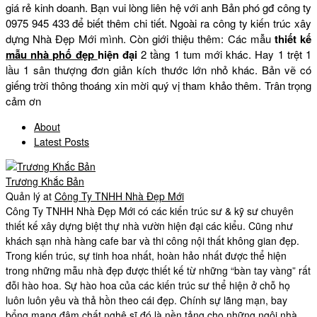
giá rẻ kinh doanh. Bạn vui lòng liên hệ với anh Bản phó gđ công ty
0975 945 433 để biết thêm chi tiết. Ngoài ra công ty kiến trúc xây
dựng Nhà Đẹp Mới mình. Còn giới thiệu thêm: Các mẫu
thiết kế
mẫu nhà phố đẹp
hiện đại
2 tầng 1 tum mới khác. Hay 1 trệt 1
lầu 1 sân thượng đơn giản kích thước lớn nhỏ khác. Bản vẽ có
giếng trời thông thoáng xin mời quý vị tham khảo thêm. Trân trọng
cảm ơn
About
Latest Posts
Trương Khắc Bản
Quản lý
at
Công Ty TNHH Nhà Đẹp Mới
Công Ty TNHH Nhà Đẹp Mới có các kiến trúc sư & kỹ sư chuyên
thiết kế xây dựng biệt thự nhà vườn hiện đại các kiểu. Cũng như
khách sạn nhà hàng cafe bar và thi công nội thất không gian đẹp.
Trong kiến trúc, sự tinh hoa nhất, hoàn hảo nhất được thể hiện
trong những mẫu nhà đẹp được thiết kế từ những “bàn tay vàng” rất
đỗi hào hoa. Sự hào hoa của các kiến trúc sư thể hiện ở chỗ họ
luôn luôn yêu và thả hồn theo cái đẹp. Chính sự lãng mạn, bay
bổng mang đậm chất nghệ sĩ đó là nền tảng cho những ngôi nhà