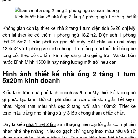
Kích thước
bản vẽ nhà ống 2 tầng
3 phòng ngủ 1 phòng thờ tần
Không gian còn lại thiết kế
nhà 2 tầng 1 tum
diện tích 5×20 chị Mỹ
còn lại thiết kế có thêm 1 phòng ngủ 18,2m2. Diện tích 1 phòng
thờ 21,6m2 1 sân phơi có góc để máy giặt phía sau
nhà rộng
13,4m2 và 1 phòng vệ sinh chung. Trên
tầng mái
thiết kế bằng bê
tông cốt thép đổ có tấm kính lấy sáng cho giếng trời. Và đặt bồn
nước Bình Minh 1500 lít hay năng lượng mặt trời nếu cần.
Hình ảnh thiết kế nhà ống 2 tầng 1 tum
5x20m kinh doanh
Kiểu kiến trúc
nhà phố kinh doanh
5×20 chị Mỹ thiết kế không có
gì phức tạp lắm. Bởi chi phí đầu tư vừa phải đơn giản tiết kiệm
nhất. Ngoại thất
mẫu nhà đẹp
2 tầng rưỡi sàn
100m2
. Thiết kế
tone màu trắng nhẹ nhàng xử lý 3 lớp chống thấm chắc chắn.
Đây là kiểu
nhà 1 trệt 2 lầu
sân thượng hiện đại tối giản có mặt tiền
nhấn nhá nhẹ nhàng. Như ốp gạch chỉ ngang Inax màu nâu và sử
dụng cửa nhôm kính cường lực. Tạo cho kiến trúc hài hòa nhiều