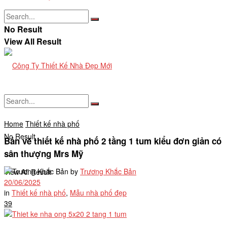
No Result
View All Result
Home
Thiết kế nhà phố
No Result
Bản vẽ thiết kế nhà phố 2 tầng 1 tum kiểu đơn giản có
sân thượng Mrs Mỹ
by
Trương Khắc Bản
View All Result
20/06/2025
in
Thiết kế nhà phố
,
Mẫu nhà phố đẹp
39