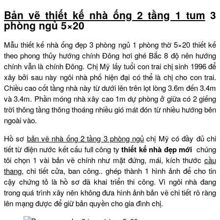
Bản vẽ thiết kế nhà ống 2 tầng 1 tum
3
phòng ngủ 5×20
Mẫu thiết kế nhà ống đẹp 3 phòng ngủ 1 phòng thờ 5×20 thiết kế
theo phong thủy hướng chính Đông hơi ghé Bắc 8 độ nên hướng
chính vẫn là chính Đông. Chị Mỹ lấy tuổi con trai chị sinh 1996 để
xây bởi sau này ngôi nhà phố hiện đại có thể là chị cho con trai.
Chiều cao cốt tầng nhà này từ dưới lên trên lọt lòng 3.6m đến 3.4m
và 3.4m. Phần móng nhà xây cao 1m dự phòng ở giữa có 2 giếng
trời thông tầng thông thoáng nhiều gió mát đón từ nhiều hướng bên
ngoài vào.
Hồ sơ
bản vẽ nhà ống 2 tầng 3 phòng ngủ
chị Mỹ có đầy đủ chi
tiết từ điện nước kết cấu full công ty
thiết kế nhà đẹp mới
chúng
tôi chọn 1 vài bản vẽ chính như mặt đứng, mái, kích thước
cầu
thang
, chi tiết cửa, ban công.. ghép thành 1 hình ảnh để cho tin
cậy chứng tỏ là hồ sơ đã khai triển thi công. Vì ngôi nhà đang
trong quá trình xây nên không đưa hình ảnh bản vẽ chi tiết rõ ràng
lên mạng được để giữ bản quyền cho gia đình chị.