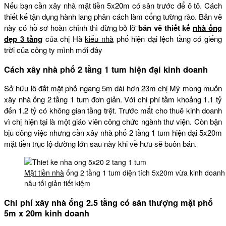
Nếu bạn cần xây nhà mặt tiền 5x20m có sân trước để ô tô. Cách
thiết kế tận dụng hành lang phân cách làm cổng tường rào. Bản vẽ
này có hồ sơ hoàn chỉnh thì đừng bỏ lỡ
bản vẽ thiết kế
nhà ống
đẹp 3 tầng
của chị Hà
kiểu nhà
phố hiện đại lệch tầng có giếng
trời của công ty mình mới đây
Cách xây nhà phố 2 tầng 1 tum hiện đại kinh doanh
Sở hữu lô đất mặt phố ngang 5m dài hơn 23m chị Mỹ mong muốn
xây nhà ống 2 tầng 1 tum đơn giản. Với chi phí tầm khoảng 1.1 tỷ
đến 1.2 tỷ có không gian tầng trệt. Trước mắt cho thuê kinh doanh
vì chị hiện tại là một giáo viên công chức ngành thư viện. Còn bận
bịu công việc nhưng cần xây nhà phố 2 tầng 1 tum hiện đại 5x20m
mặt tiền trục lộ đường lớn sau này khi về hưu sẽ buôn bán.
Mặt tiền nhà
ống 2 tầng 1 tum diện tích 5x20m vừa kinh doanh
nâu tối giản tiết kiệm
Chi phí xây nhà ống 2.5 tầng có sân thượng mặt phố
5m x 20m kinh doanh