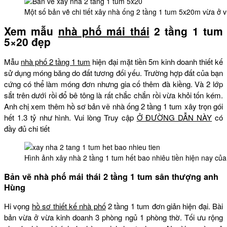
Một số bản vẽ chi tiết xây nhà ống 2 tầng 1 tum 5x20m vừa ở 
Xem mẫu
nhà phố mái thái
2 tầng 1 tum
5×20 đẹp
Mẫu
nhà phố 2 tầng 1 tum
hiện đại mặt tiền 5m kinh doanh thiết kế
sử dụng móng băng do đất tương đối yếu. Trường hợp đất của bạn
cứng có thể làm móng đơn nhưng gia cố thêm đà kiềng. Và 2 lớp
sắt trên dưới rồi đổ bê tông là rất chắc chắn rồi vừa khỏi tốn kém.
Anh chị xem thêm hồ sơ bản vẽ nhà ống 2 tầng 1 tum xây trọn gói
hết 1.3 tỷ như hình. Vui lòng Truy cập
Ở ĐƯỜNG DẪN NÀY
có
đầy đủ chi tiết
Hình ảnh xây nhà 2 tầng 1 tum hết bao nhiêu tiền hiện nay của
Bản vẽ nhà phố mái thái 2 tầng 1 tum sân thượng anh
Hùng
Hi vọng
hồ sơ thiết kế nhà phố
2 tầng 1 tum đơn giản hiện đại. Bài
bản vừa ở vừa kinh doanh 3 phòng ngủ 1 phòng thờ. Tối ưu rộng