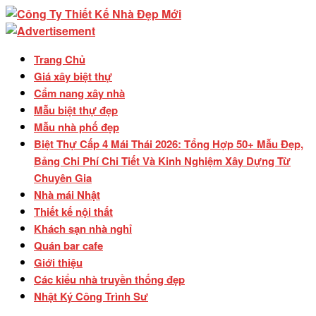
Trang Chủ
Giá xây biệt thự
Cẩm nang xây nhà
Mẫu biệt thự đẹp
Mẫu nhà phố đẹp
Biệt Thự Cấp 4 Mái Thái 2026: Tổng Hợp 50+ Mẫu Đẹp,
Bảng Chi Phí Chi Tiết Và Kinh Nghiệm Xây Dựng Từ
Chuyên Gia
Nhà mái Nhật
Thiết kế nội thất
Khách sạn nhà nghỉ
Quán bar cafe
Giới thiệu
Các kiểu nhà truyền thống đẹp
Nhật Ký Công Trình Sư