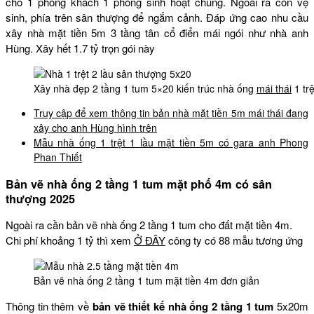
cho 1 phòng khách 1 phòng sinh hoạt chung. Ngoài ra còn vệ
sinh, phía trên sân thượng để ngắm cảnh. Đáp ứng cao nhu cầu
xây nhà mặt tiền 5m 3 tầng tân cổ điển mái ngói như nhà anh
Hùng. Xây hết 1.7 tỷ trọn gói này
Xây nhà đẹp 2 tầng 1 tum 5×20 kiến trúc nhà ống
mái thái
1 tr
Truy cập để xem thông tin bản nhà mặt tiền 5m mái thái đang
xây cho anh Hùng hình trên
Mẫu nhà ống 1 trệt 1 lầu mặt tiền 5m có gara anh Phong
Phan Thiết
Bản vẽ nhà ống 2 tầng 1 tum mặt phố 4m có sân
thượng 2025
Ngoài ra cần bản vẽ nhà ống 2 tầng 1 tum cho đất mặt tiền 4m.
Chi phí khoảng 1 tỷ thì xem
Ở ĐÂY
công ty có 88 mẫu tương ứng
Bản vẽ nhà ống 2 tầng 1 tum mặt tiền 4m đơn giản
Thông tin thêm về
bản vẽ thiết kế nhà ống 2 tầng 1 tum
5x20m