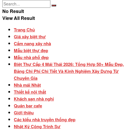
No Result
View All Result
Trang Chủ
Giá xây biệt thự
Cẩm nang xây nhà
Mẫu biệt thự đẹp
Mẫu nhà phố đẹp
Biệt Thự Cấp 4 Mái Thái 2026: Tổng Hợp 50+ Mẫu Đẹp,
Bảng Chi Phí Chi Tiết Và Kinh Nghiệm Xây Dựng Từ
Chuyên Gia
Nhà mái Nhật
Thiết kế nội thất
Khách sạn nhà nghỉ
Quán bar cafe
Giới thiệu
Các kiểu nhà truyền thống đẹp
Nhật Ký Công Trình Sư