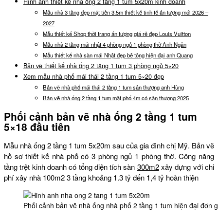
Hình ảnh thiết kế nhà ống 2 tầng 1 tum 5x20m kinh doanh
Mẫu nhà 3 tầng đẹp mặt tiền 3.5m thiết kế tinh tế ấn tượng mới 2026 –
2027
Mẫu thiết kế Shop thời trang ấn tượng giá rẻ đẹp Louis Vuitton
Mẫu nhà 2 tầng mái nhật 4 phòng ngủ 1 phòng thờ Anh Ngân
Mẫu thiết kế nhà sàn mái Nhật đẹp bê tông hiện đại anh Quang
Bản vẽ thiết kế nhà ống 2 tầng 1 tum 3 phòng ngủ 5×20
Xem mẫu nhà phố mái thái 2 tầng 1 tum 5×20 đẹp
Bản vẽ nhà phố mái thái 2 tầng 1 tum sân thượng anh Hùng
Bản vẽ nhà ống 2 tầng 1 tum mặt phố 4m có sân thượng 2025
Phối cảnh bản vẽ nhà ống 2 tầng 1 tum
5×18 đầu tiên
Mẫu nhà ống 2 tầng 1 tum 5x20m sau của gia đình chị Mỹ. Bản vẽ
hồ sơ thiết kế nhà phố có 3 phòng ngủ 1 phòng thờ. Công năng
tầng trệt kinh doanh có tổng diện tích sàn
300m2
xây dựng với chi
phí xây nhà 100m2 3 tầng khoảng 1.3 tỷ đến 1,4 tỷ hoàn thiện
Phối cảnh bản vẽ nhà ống nhà phố 2 tầng 1 tum hiện đại đơn g