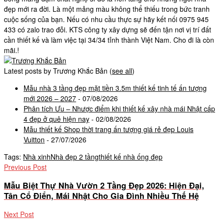
đẹp mới ra đời. Là một mảng màu không thể thiếu trong bức tranh
cuộc sống của bạn. Nếu có nhu cầu thực sự hãy kết nối 0975 945
433 có zalo trao đỗi. KTS công ty xây dựng sẽ đến tận nơi vị trí đất
cần thiết kế và làm việc tại 34/34 tỉnh thành Việt Nam. Cho đi là còn
mãi.!
Latest posts by Trương Khắc Bản
(
see all
)
Mẫu nhà 3 tầng đẹp mặt tiền 3.5m thiết kế tinh tế ấn tượng
mới 2026 – 2027
- 07/08/2026
Phân tích Ưu – Nhược điểm khi thiết kế xây nhà mái Nhật cấp
4 đẹp ở quê hiện nay
- 02/08/2026
Mẫu thiết kế Shop thời trang ấn tượng giá rẻ đẹp Louis
Vuitton
- 27/07/2026
Tags:
Nhà xinh
Nhà đẹp 2 tầng
thiết kế nhà ống đẹp
Previous Post
Mẫu Biệt Thự Nhà Vườn 2 Tầng Đẹp 2026: Hiện Đại,
Tân Cổ Điển, Mái Nhật Cho Gia Đình Nhiều Thế Hệ
Next Post