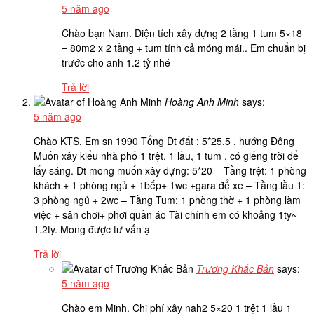
5 năm ago
Chào bạn Nam. Diện tích xây dựng 2 tầng 1 tum 5×18
= 80m2 x 2 tầng + tum tính cả móng mái.. Em chuẩn bị
trước cho anh 1.2 tỷ nhé
Trả lời
Hoàng Anh Minh
says:
5 năm ago
Chào KTS. Em sn 1990 Tổng Dt đất : 5*25,5 , hướng Đông
Muốn xây kiểu nhà phố 1 trệt, 1 lầu, 1 tum , có giếng trời để
lấy sáng. Dt mong muốn xây dựng: 5*20 – Tầng trệt: 1 phòng
khách + 1 phòng ngủ + 1bếp+ 1wc +gara để xe – Tầng lầu 1:
3 phòng ngủ + 2wc – Tầng Tum: 1 phòng thờ + 1 phòng làm
việc + sân chơi+ phơi quần áo Tài chính em có khoảng 1ty~
1.2ty. Mong được tư vấn ạ
Trả lời
Trương Khắc Bản
says:
5 năm ago
Chào em Minh. Chi phí xây nah2 5×20 1 trệt 1 lầu 1