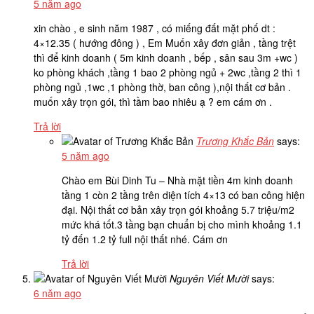
5 năm ago
xin chào , e sinh năm 1987 , có miếng đất mặt phố dt :
4×12.35 ( hướng đông ) , Em Muốn xây đơn giản , tầng trệt
thì để kinh doanh ( 5m kinh doanh , bếp , sân sau 3m +wc )
ko phòng khách ,tầng 1 bao 2 phòng ngủ + 2wc ,tầng 2 thì 1
phòng ngủ ,1wc ,1 phòng thờ, ban công ),nội thất cơ bản .
muốn xây trọn gói, thì tầm bao nhiêu ạ ? em cám ơn .
Trả lời
Trương Khắc Bản
says:
5 năm ago
Chào em Bùi Dinh Tu – Nhà mặt tiền 4m kinh doanh
tầng 1 còn 2 tầng trên diện tích 4×13 có ban công hiện
đại. Nội thất cơ bản xây trọn gói khoảng 5.7 triệu/m2
mức khá tốt.3 tầng bạn chuẩn bị cho mình khoảng 1.1
tỷ đến 1.2 tỷ full nội thất nhé. Cám ơn
Trả lời
Nguyên Viết Mười
says:
6 năm ago