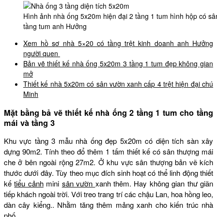
Hình ảnh nhà ống 5x20m hiện đại 2 tầng 1 tum hình hộp có sâ
tầng tum anh Hưởng
Xem hồ sơ nhà 5×20 có tầng trệt kinh doanh anh Hưởng
người quen
Bản vẽ thiết kế nhà ống 5x20m 3 tầng 1 tum đẹp không gian
mở
Thiết kế nhà 5x20m có sân vườn xanh cấp 4 trệt hiện đại chú
Minh
Mặt bằng bả vẽ thiết kế nhà ống 2 tầng 1 tum cho tầng
mái và tầng 3
Khu vực tầng 3 mẫu nhà ống đẹp 5x20m có diện tích sàn xây
dựng 90m2. Tính theo đổ thêm 1 tấm thiết kế có sân thượng mái
che ở bên ngoài rộng 27m2. Ở khu vực sân thượng bản vẽ kích
thước dưới đây. Tùy theo mục đích sinh hoạt có thể linh động thiết
kế
tiểu cảnh
mini
sân vườn
xanh thêm. Hay không gian thư giãn
tiếp khách ngoài trời. Với treo trang trí các chậu Lan, hoa hồng leo,
dàn cây kiểng.. Nhằm tăng thêm mảng xanh cho kiến trúc nhà
phố.