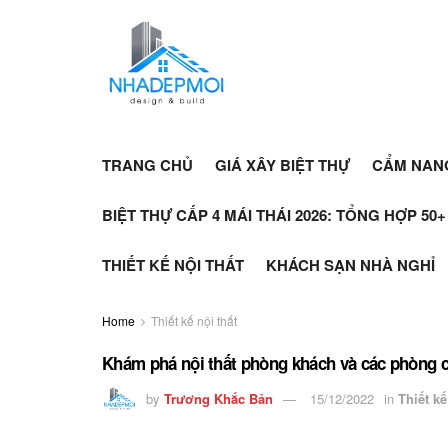
TRANG CHỦ
GIÁ XÂY BIỆT THỰ
CẨM NAN
BIỆT THỰ CẤP 4 MÁI THÁI 2026: TỔNG HỢP 50
THIẾT KẾ NỘI THẤT
KHÁCH SẠN NHÀ NGHỈ
Home
Thiết kế nội thất
Khám phá nội thất phòng khách và các phòng c
by
Trương Khắc Bản
15/12/2022
in
Thiết kế