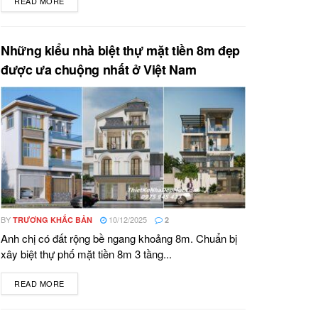
READ MORE
DETAILS
Những kiểu nhà biệt thự mặt tiền 8m đẹp
được ưa chuộng nhất ở Việt Nam
BY
10/12/2025
TRƯƠNG KHẮC BẢN
2
Anh chị có đất rộng bề ngang khoảng 8m. Chuẩn bị
xây biệt thự phố mặt tiền 8m 3 tầng...
READ MORE
DETAILS