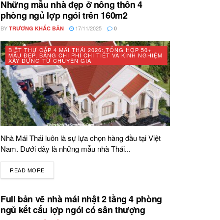
Những mẫu nhà đẹp ở nông thôn 4
phòng ngủ lợp ngói trên 160m2
BY
17/11/2025
TRƯƠNG KHẮC BẢN
0
BIỆT THỰ CẤP 4 MÁI THÁI 2026: TỔNG HỢP 50+
MẪU ĐẸP, BẢNG CHI PHÍ CHI TIẾT VÀ KINH NGHIỆM
XÂY DỰNG TỪ CHUYÊN GIA
Nhà Mái Thái luôn là sự lựa chọn hàng đầu tại Việt
Nam. Dưới đây là những mẫu nhà Thái...
READ MORE
DETAILS
Full bản vẽ nhà mái nhật 2 tầng 4 phòng
ngủ kết cấu lợp ngói có sân thượng