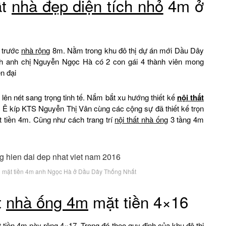
ất
nhà đẹp diện tích nhỏ
4m ở
g trước
nhà rộng
8m. Nằm trong khu đô thị dự án mới Dầu Dây
h anh chị Nguyễn Ngọc Hà có 2 con gái 4 thành viên mong
n đại
lên nét sang trọng tinh tế. Nắm bắt xu hướng thiết kế
nội thất
y. Ê kíp KTS Nguyễn Thị Vân cùng các cộng sự đã thiết kế trọn
 tiền 4m. Cũng như cách trang trí
nội thất nhà ống
3 tầng 4m
g
mặt tiền 4m anh Ngọc Hà ở Dầu Dây Thống Nhất
t
nhà ống 4m
mặt tiền 4×16
 tiền 4m này rộng 4×17. Trong đó theo quy định của khu đô thị