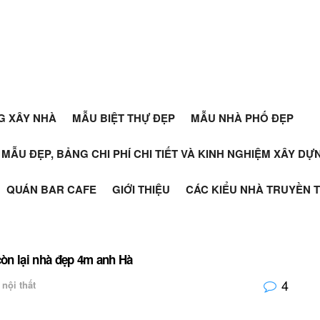
G XÂY NHÀ
MẪU BIỆT THỰ ĐẸP
MẪU NHÀ PHỐ ĐẸP
+ MẪU ĐẸP, BẢNG CHI PHÍ CHI TIẾT VÀ KINH NGHIỆM XÂY D
QUÁN BAR CAFE
GIỚI THIỆU
CÁC KIỂU NHÀ TRUYỀN 
òn lại nhà đẹp 4m anh Hà
4
 nội thất