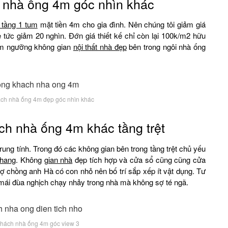
nhà ống 4m góc nhìn khác
2 tầng 1 tum
mặt tiền 4m cho gia đình. Nên chúng tôi giảm giá
ẻ tức giảm 20 nghìn. Đớn giá thiết kế chỉ còn lại 100k/m2 hữu
iêm ngưỡng không gian
nội thất nhà đẹp
bên trong ngôi nhà ống
ách nhà ống 4m đẹp góc nhìn khác
ch nhà ống 4m khác tầng trệt
rung tính. Trong đó các không gian bên trong tầng trệt chủ yếu
thang
. Không
gian nhà
đẹp tích hợp và cửa sổ cũng cũng cửa
ợ chồng anh Hà có con nhỏ nên bố trí sắp xếp ít vật dụng. Tư
 mái đùa nghịch chạy nhảy trong nhà mà không sợ té ngã.
hách nhà ống 4m góc view 3