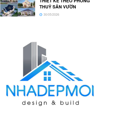
THIẾT KẾ THEO PHONG
THUỶ SÂN VƯỜN
30/05/2026