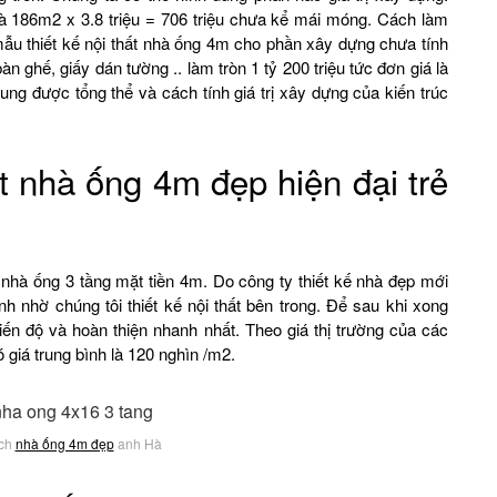
 là 186m2 x 3.8 triệu = 706 triệu chưa kể mái móng. Cách làm
 mẫu thiết kế nội thất nhà ống 4m cho phần xây dựng chưa tính
àn ghế, giấy dán tường .. làm tròn 1 tỷ 200 triệu tức đơn giá là
ung được tổng thể và cách tính giá trị xây dựng của kiến trúc
t nhà ống 4m đẹp hiện đại trẻ
 nhà ống 3 tầng mặt tiền 4m. Do công ty thiết kế nhà đẹp mới
h nhờ chúng tôi thiết kế nội thất bên trong. Để sau khi xong
 tiến độ và hoàn thiện nhanh nhất. Theo giá thị trường của các
ó giá trung bình là 120 nghìn /m2.
ách
nhà ống 4m đẹp
anh Hà