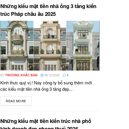
Những kiểu mặt tiền nhà ống 3 tầng kiến
trúc Pháp châu âu 2025
BY
08/12/2025
TRƯƠNG KHẮC BẢN
8
Kinh thưc quý vị.! Nay công ty bổ sung thêm mới
các kiểu mặt tiền nhà ống 3 tầng đẹp...
READ MORE
DETAILS
Những kiểu mặt tiền kiến trúc nhà phố
kinh doanh đẹp phong thuỷ 2026