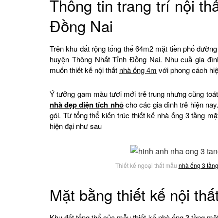
Thông tin trang trí nội th
Đồng Nai
Trên khu đất rộng tổng thể 64m2 mặt tiền phố đườn
huyện Thông Nhất Tỉnh Đồng Nai. Nhu cuầ gia đìn
muốn thiết kế nội thất
nhà ống 4m
với phong cách hiệ
Ý tưởng gam màu tươi mới trẻ trung nhưng cũng toát 
nhà đẹp diện tích nhỏ
cho các gia đình trẻ hiện na
gói. Từ tổng thể kiến trúc
thiết kế nhà ống 3 tầng
mặt
hiện đại như sau
Thiết kế ngoại thất mẫu
nhà ống 3 tần
Mặt bằng thiết kế nội thấ
Khu đất tổng thể của mẫu thiết kế
nhà ống
3 tầng mặt