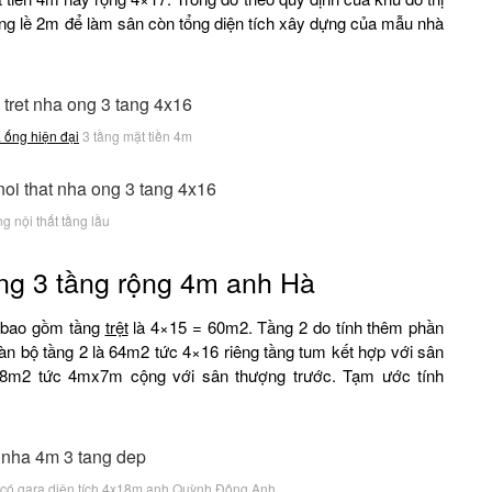
ng lề 2m để làm sân còn tổng diện tích xây dựng của mẫu nhà
à ống hiện đại
3 tầng mặt tiền 4m
g nội thất tầng lầu
ng 3 tầng rộng 4m anh Hà
2 bao gồm tầng
trệt
là 4×15 = 60m2. Tầng 2 do tính thêm phần
àn bộ tầng 2 là 64m2 tức 4×16 riêng tầng tum kết hợp với sân
 28m2 tức 4mx7m cộng với sân thượng trước. Tạm ước tính
 có gara diện tích 4x18m anh Quỳnh Đông Anh