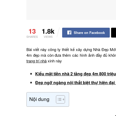
13
1.8k
Share on Facebook
SHARES
VIEWS
Bài viết này công ty thiết kế xây dựng Nhà Đẹp Mớ
4m đẹp mà còn đưa thêm các hình ảnh đầy đủ không
trang trí nhà
xinh này
Kiểu mặt tiền nhà 2 tầng đẹp 4m 800 triệ
Đẹp ngỡ ngàng nội thất biệt thự hiện đạ
Nội dung