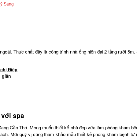
sỹ Sang
goái. Thực chất đây là công trình nhà ống hiện đại 2 tầng rưỡi 5m.
 chị Điệp
 giản
 với spa
h Sang Cần Thơ. Mong muốn
thiết kế nhà đẹp
vừa làm phòng khám bệnh
trách. Mời quý vị cùng tham khảo mẫu thiết kế phòng khám bệnh tư n