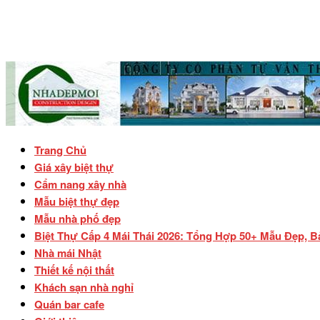
Trang Chủ
Giá xây biệt thự
Cẩm nang xây nhà
Mẫu biệt thự đẹp
Mẫu nhà phố đẹp
Biệt Thự Cấp 4 Mái Thái 2026: Tổng Hợp 50+ Mẫu Đẹp, B
Nhà mái Nhật
Thiết kế nội thất
Khách sạn nhà nghỉ
Quán bar cafe