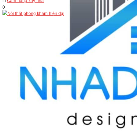
in
Cẩm nang xây nhà
0