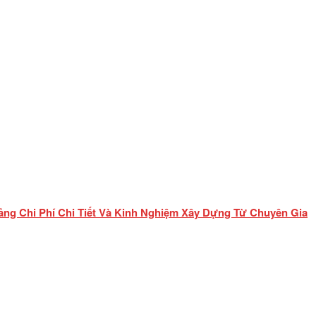
ảng Chi Phí Chi Tiết Và Kinh Nghiệm Xây Dựng Từ Chuyên Gia