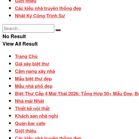
Giới thiệu
Các kiểu nhà truyền thống đẹp
Nhật Ký Công Trình Sư
No Result
View All Result
Trang Chủ
Giá xây biệt thự
Cẩm nang xây nhà
Mẫu biệt thự đẹp
Mẫu nhà phố đẹp
Biệt Thự Cấp 4 Mái Thái 2026: Tổng Hợp 50+ Mẫu Đẹp, B
Nhà mái Nhật
Thiết kế nội thất
Khách sạn nhà nghỉ
Quán bar cafe
Giới thiệu
Các kiểu nhà truyền thống đẹp