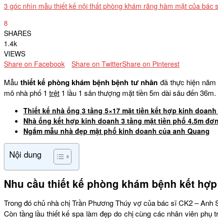
3 góc nhìn mẫu thiết kế nội thất phòng khám răng hàm mặt của bác 
8
SHARES
1.4k
VIEWS
Share on Facebook
Share on Twitter
Share on Pinterest
Mẫu
thiết kế phòng khám bệnh bệnh tư nhân
đã thực hiện năm n
mô nhà phố 1
trệt
1 lầu 1 sân thượng mặt tiền 5m dài sâu đến 36m.
Thiết kế nhà ống 3 tầng 5×17 mặt tiền kết hợp kinh doanh
Nhà ống kết hợp kinh doanh 3 tầng mặt tiền phố 4.5m đơn
Ngắm mẫu nhà đẹp mặt phố kinh doanh của anh Quang
Nội dung
Nhu cầu thiết kế phòng khám bệnh kết hợp
Trong đó chủ nhà chị Trần Phương Thúy vợ của bác sĩ CK2 – An
Còn tầng lầu thiết kế spa làm đẹp do chị cùng các nhân viên phụ 