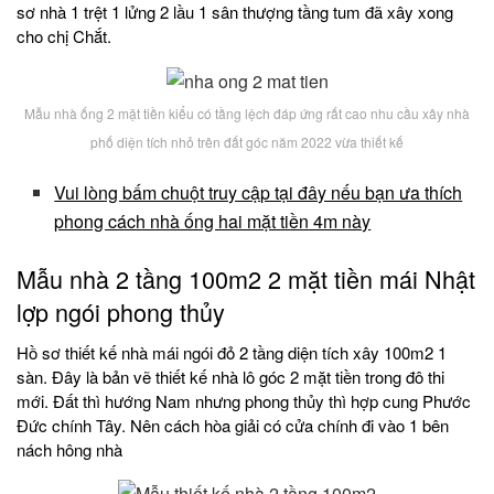
sơ nhà 1 trệt 1 lửng 2 lầu 1 sân thượng tầng tum đã xây xong
cho chị Chắt.
Mẫu nhà ống 2 mặt tiền kiểu có tầng lệch đáp ứng rất cao nhu cầu xây nhà
phố diện tích nhỏ trên đất góc năm 2022 vừa thiết kế
Vui lòng bấm chuột truy cập tại đây nếu bạn ưa thích
phong cách nhà ống hai mặt tiền 4m này
Mẫu nhà 2 tầng 100m2 2 mặt tiền mái Nhật
lợp ngói phong thủy
Hồ sơ thiết kế nhà mái ngói đỏ 2 tầng diện tích xây 100m2 1
sàn. Đây là bản vẽ thiết kế nhà lô góc 2 mặt tiền trong đô thi
mới. Đất thì hướng Nam nhưng phong thủy thì hợp cung Phước
Đức chính Tây. Nên cách hòa giải có cửa chính đi vào 1 bên
nách hông nhà