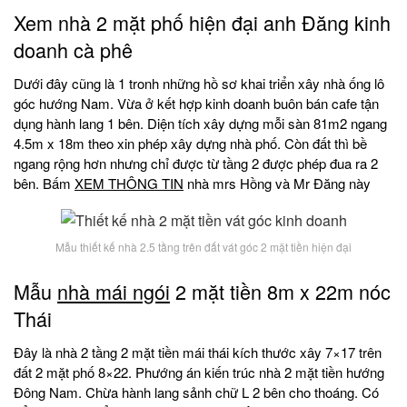
Xem nhà 2 mặt phố hiện đại anh Đăng kinh
doanh cà phê
Dưới đây cũng là 1 tronh những hồ sơ khai triển xây nhà ống lô
góc hướng Nam. Vừa ở kết hợp kinh doanh buôn bán cafe tận
dụng hành lang 1 bên. Diện tích xây dựng mỗi sàn 81m2 ngang
4.5m x 18m theo xin phép xây dựng nhà phố. Còn đất thì bề
ngang rộng hơn nhưng chỉ được từ tầng 2 được phép đua ra 2
bên. Bấm
XEM THÔNG TIN
nhà mrs Hồng và Mr Đăng này
Mẫu thiết kế nhà 2.5 tầng trên đất vát góc 2 mặt tiền hiện đại
Mẫu
nhà mái ngói
2 mặt tiền 8m x 22m nóc
Thái
Đây là nhà 2 tầng 2 mặt tiền mái thái kích thước xây 7×17 trên
đất 2 mặt phố 8×22. Phướng án kiến trúc nhà 2 mặt tiền hướng
Đông Nam. Chừa hành lang sảnh chữ L 2 bên cho thoáng. Có