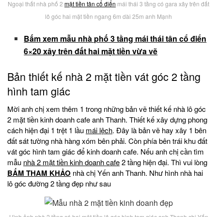
Ngoại thất nhà phố 2
mặt tiền tân cổ điển
mái thái 3 tầng có gara xây trên đất
lô góc hai mặt tiền ngang 6m dài 25m anh Mạnh
Bấm xem mẫu nhà phố 3 tầng mái thái tân cổ điển
6×20 xây trên đất hai mặt tiền vừa vẽ
Bản thiết kế nhà 2 mặt tiền vát góc 2 tầng
hình tam giác
Mời anh chị xem thêm 1 trong những bản vẽ thiết kế nhà lô góc
2 mặt tiền kinh doanh cafe anh Thanh. Thiết kế xây dựng phong
cách hiện đại 1 trệt 1 lầu
mái lệch
. Đây là bản vẽ hay xây 1 bên
đất sát tường nhà hàng xóm bên phải. Còn phía bên trái khu đất
vát góc hình tam giác để kinh doanh cafe. Nếu anh chị cần tìm
mẫu
nhà 2 mặt tiền kinh doanh cafe
2 tầng hiện đại. Thì vui lòng
BẤM THAM KHẢO
nhà chị Yến anh Thanh. Như hình nhà hai
lô góc đường 2 tầng đẹp như sau
Hình ảnh nhà 2 tầng có hai mặt tiền lô góc hình tam giác anh Thanh chị Yến