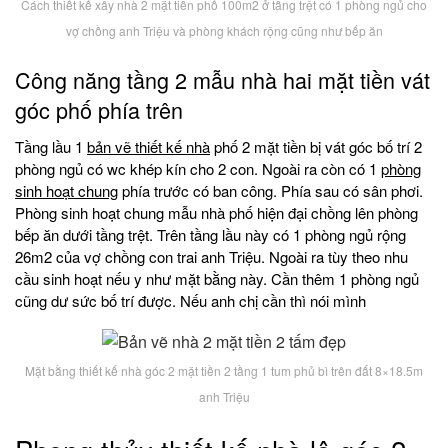
Cách thiết kế xây nhà 2 mặt tiền phố 100m2 ở tầng trệt có 1 phòng ngủ cho
vợ chồng anh Triệu và phòng khách rộng cũng như bếp ăn
Công năng tầng 2 mẫu nhà hai mặt tiền vát
góc phố phía trên
Tầng lầu 1
bản vẽ thiết kế nhà
phố 2 mặt tiền bị vát góc bố trí 2
phòng ngủ có wc khép kín cho 2 con. Ngoài ra còn có 1
phòng
sinh hoạt chung
phía trước có ban công. Phía sau có sân phơi.
Phòng sinh hoạt chung mẫu nhà phố hiện đại chồng lên phòng
bếp ăn dưới tầng trệt. Trên tầng lầu này có 1 phòng ngủ rộng
26m2 của vợ chồng con trai anh Triệu. Ngoài ra tùy theo nhu
cầu sinh hoạt nếu y như mặt bằng này. Cần thêm 1 phòng ngủ
cũng dư sức bố trí được. Nếu anh chị cần thì nói mình
Mặt bằng thiết kế nhà góc 2 mặt tiền 2 tầng 1 tum phủ bì trên đất 8×18.5m
anh Triệu