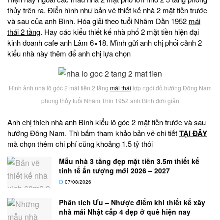
thủy trên ra. Điển hình như bản vẽ thiết kế nhà 2 mặt tiền trước
và sau của anh Bình. Hóa giải theo tuổi Nhâm Dần 1952
mái
thái 2 tầng
. Hay các kiểu thiết kế nhà phố 2 mặt tiền hiện đại
kinh doanh cafe anh Lâm 6×18. Mình gửi anh chị phối cảnh 2
kiểu nhà này thêm để anh chị lựa chọn
Hình ảnh nhà lô góc 2 mặt tiền 2 tầng
mái thái
lợp ngói đỏ hướng Đông Nam
phong thủy tuổi Nhâm Thìn 1952 anh Bình đơn giản
Anh chị thích nhà anh Bình kiểu lô góc 2 mặt tiền trước và sau
hướng Đông Nam. Thì bấm tham khảo bản vẽ chi tiết
TẠI ĐÂY
mà chọn thêm chi phí cũng khoảng 1.5 tỷ thôi
Mẫu nhà 3 tầng đẹp mặt tiền 3.5m thiết kế
tinh tế ấn tượng mới 2026 – 2027
07/08/2026
Phân tích Ưu – Nhược điểm khi thiết kế xây
nhà mái Nhật cấp 4 đẹp ở quê hiện nay