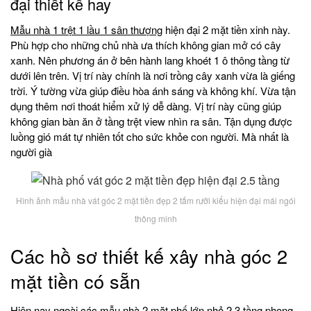
đại thiết kế hay
Mẫu nhà 1 trệt 1 lầu 1 sân thượng
hiện đại 2 mặt tiền xinh này.
Phù hợp cho những chủ nhà ưa thích không gian mở có cây
xanh. Nên phương án ở bên hành lang khoét 1 ô thông tầng từ
dưới lên trên. Vị trí này chính là nơi trồng cây xanh vừa là giếng
trời. Ý tường vừa giúp điều hòa ánh sáng và không khí. Vừa tận
dụng thêm nơi thoát hiểm xử lý dễ dàng. Vị trí này cũng giúp
không gian bàn ăn ở tầng trệt view nhìn ra sân. Tận dụng được
luồng gió mát tự nhiên tốt cho sức khỏe con người. Mà nhất là
người già
Hình ảnh mẫu nhà vát góc 2 mặt tiền đẹp 2 tấm rưỡi kiểu hiện đại mái ngói
thông minh
Các hồ sơ thiết kế xây nhà góc 2
mặt tiền có sẵn
Hiện nay ngoài các mẫu nhà 2 mặt phố lớn nhỏ 2 3 tầng phong