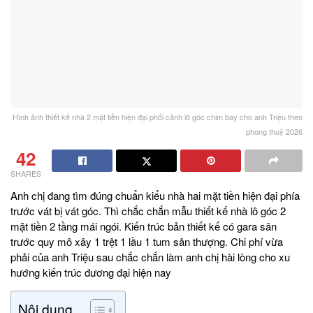
Hình ảnh thiết kế nhà 2 mặt tiền hiện đại phối cảnh lô góc chim bay cho anh Triệu theo
phong thuỷ 2026
42
SHARES
Anh chị đang tìm đúng chuẩn kiểu nhà hai mặt tiền hiện đại phía
trước vát bị vát góc. Thì chắc chắn mẫu thiết kế nhà lô góc 2
mặt tiền 2 tầng mái ngói. Kiến trúc bản thiết kế có gara sân
trước quy mô xây 1 trệt 1 lầu 1 tum sân thượng. Chi phí vừa
phải của anh Triệu sau chắc chắn làm anh chị hài lòng cho xu
hướng kiến trúc đương đại hiện nay
Nội dung