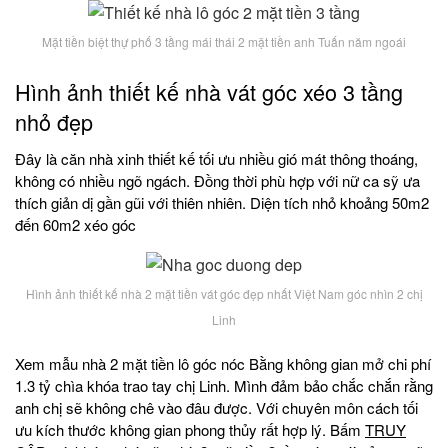
Mặt tiền biệt thự phố 3 tầng mái thái 2 mặt tiền anh Tuấn năm ngoái
Hình ảnh thiết kế nhà vát góc xéo 3 tầng
nhỏ đẹp
Đây là căn nhà xinh thiết kế tối ưu nhiều gió mát thông thoáng,
không có nhiều ngõ ngách. Đồng thời phù hợp với nữ ca sỹ ưa
thích giản dị gần gũi với thiên nhiên. Diện tích nhỏ khoảng 50m2
đến 60m2 xéo góc
Hình ảnh thiết kế nhà 2 mặt tiền vát góc đẹp nhất Việt Nam góc nhìn 2 chị
Linh
Xem mẫu nhà 2 mặt tiền lô góc nóc Bằng không gian mở chi phí
1.3 tỷ chìa khóa trao tay chị Linh. Mình đảm bảo chắc chắn rằng
anh chị sẽ không chê vào đâu được. Với chuyên môn cách tối
ưu kích thước không gian phong thủy rất hợp lý. Bấm
TRUY