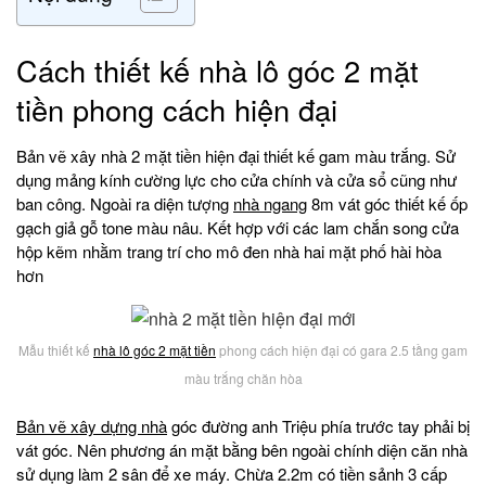
Cách thiết kế nhà lô góc 2 mặt
tiền phong cách hiện đại
Bản vẽ xây nhà 2 mặt tiền hiện đại thiết kế gam màu trắng. Sử
dụng mảng kính cường lực cho cửa chính và cửa sổ cũng như
ban công. Ngoài ra diện tượng
nhà ngang
8m vát góc thiết kế ốp
gạch giả gỗ tone màu nâu. Kết hợp với các lam chắn song cửa
hộp kẽm nhằm trang trí cho mô đen nhà hai mặt phố hài hòa
hơn
Mẫu thiết kế
nhà lô góc 2 mặt tiền
phong cách hiện đại có gara 2.5 tầng gam
màu trắng chăn hòa
Bản vẽ xây dựng nhà
góc đường anh Triệu phía trước tay phải bị
vát góc. Nên phương án mặt bằng bên ngoài chính diện căn nhà
sử dụng làm 2 sân để xe máy. Chừa 2.2m có tiền sảnh 3 cấp