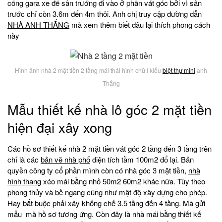
cổng gara xe để sân trướng đi vào ở phần vát góc bởi vì sân
trước chỉ còn 3.6m đến 4m thôi. Anh chị truy cập đường dẫn
NHÀ ANH THẮNG
mà xem thêm biết đâu lại thích phong cách
này
Hình ảnh nhà 2 mặt tiền 2 tầng mái thái hình chữ l kiểu
biệt thự mini
anh
Thắng
Mẫu thiết kế nhà lô góc 2 mặt tiền
hiện đại xây xong
Các hồ sơ thiết kế nhà 2 mặt tiền vát góc 2 tầng đến 3 tầng trên
chỉ là các
bản vẽ nhà phố
diện tích tầm 100m2 đổ lại. Bản
quyền công ty cổ phần mình còn có nhà góc 3 mặt tiền,
nhà
hình thang
xéo mái bằng nhỏ 50m2 60m2 khác nữa. Tùy theo
phong thủy và bề ngang cũng như mật độ xây dựng cho phép.
Hay bắt buộc phải xây khống chế 3.5 tầng đến 4 tầng. Mà gửi
mẫu mã hồ sơ tương ứng. Còn đây là nhà mái bằng thiết kế