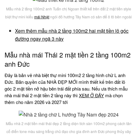
Mẫu nhà 2 tầng 100m2 anh Tuấn chị Ngoan thiết kế trên đất 2 mặt tiền style
biệt thự mini kiểu
mái Nhật
ngói đỏ hướng Tây Nam có sân để ô tô bên ngoài
Xem thêm mẫu nhà 2 tầng 100m2 hai mặt tiền lô góc
đường ngay ngã 3 này
Mẫu nhà mái Thái 2 mặt tiền 2 tầng 100m2
anh Đức
Đây là bản vẽ nhà biệt thự mini 100m2 2 tầng hình chữ L anh
Đức. Bản quyền của NHÀ ĐẸP MỚI mình thiết kế trên đất lô
góc 2 mặt tiền nở hậu bên trái đất phía sau. Nếu ưa thích mẫu
nhà mái thái 2 mặt tiền 2 tầng này thì
XEM Ở ĐÂY
mà chọn
thêm cho năm 2026 và 2027 tới
Mẫu nhà 2 mặt tiền mái thái đẹp 2 tầng diện tích sàn 100m2 phong cách tân
cổ điển tone màu sáng trẳng chủ đạo cho gia đình anh Đức phong thủy xây