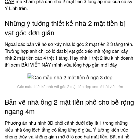
CẬP
mà khám phá căn nhà 2 mặt tiền 3 tầng áp mái của ca sỹ
Ý Linh trên.
Những ý tưởng thiết kế nhà 2 mặt tiền bị
vạt góc đơn giản
Ngoài các bản vẽ hồ sơ xây nhà lô góc 2 mặt tiền 2 3 tầng trên.
Trường hợp anh chị có lô đất bị vạt góc xéo mà rộng cần xây
nhà 2 mặt tiền cấp 4 trệt 1 tầng. Hay
nhà 1 trệt 2 lầu
kinh doanh
thì xem
BÀI VIẾT NÀY
mình vừa tổng hợp gần mới đây
Các mẫu thiết kế nhà vát góc 2 mặt tiền đẹp xem ở bài viết trên
Bản vẽ nhà ống 2 mặt tiền phố cho bề rộng
ngang 4m
Phương án như hình 3D phối cảnh dưới đây là 1 trong những
kiểu nhà ống lệch tầng có tầng lửng ở giữa. Ý tưởng kiến trúc
phong thủy và không gian mở ở lô góc hai mặt tiền. Bật mí hồ