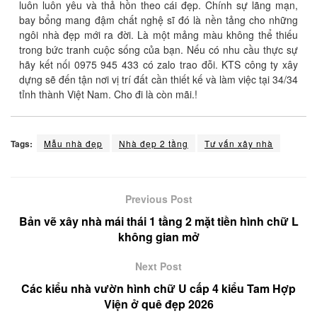
luôn luôn yêu và thả hồn theo cái đẹp. Chính sự lãng mạn,
bay bổng mang đậm chất nghệ sĩ đó là nền tảng cho những
ngôi nhà đẹp mới ra đời. Là một mảng màu không thể thiếu
trong bức tranh cuộc sống của bạn. Nếu có nhu cầu thực sự
hãy kết nối 0975 945 433 có zalo trao đỗi. KTS công ty xây
dựng sẽ đến tận nơi vị trí đất cần thiết kế và làm việc tại 34/34
tỉnh thành Việt Nam. Cho đi là còn mãi.!
Tags:
Mẫu nhà đẹp
Nhà đẹp 2 tầng
Tư vấn xây nhà
Previous Post
Bản vẽ xây nhà mái thái 1 tầng 2 mặt tiền hình chữ L
không gian mở
Next Post
Các kiểu nhà vườn hình chữ U cấp 4 kiểu Tam Hợp
Viện ở quê đẹp 2026