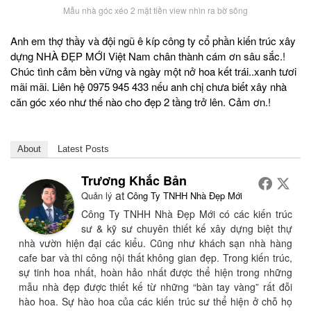
Mẫu nhà góc xéo 2 mặt tiền view nhìn ra bờ sông
Anh em thợ thầy và đội ngũ ê kíp công ty cổ phần kiến trúc xây
dựng NHÀ ĐẸP MỚI Việt Nam chân thành cám ơn sâu sắc.!
Chúc tình cảm bền vững và ngày một nở hoa kết trái..xanh tươi
mãi mãi. Liên hệ 0975 945 433 nếu anh chị chưa biết xây nhà
căn góc xéo như thế nào cho đẹp 2 tầng trở lên. Cảm ơn.!
About
Latest Posts
Trương Khắc Bản
at
Quản lý
Công Ty TNHH Nhà Đẹp Mới
Công Ty TNHH Nhà Đẹp Mới có các kiến trúc
sư & kỹ sư chuyên thiết kế xây dựng biệt thự
nhà vườn hiện đại các kiểu. Cũng như khách sạn nhà hàng
cafe bar và thi công nội thất không gian đẹp. Trong kiến trúc,
sự tinh hoa nhất, hoàn hảo nhất được thể hiện trong những
mẫu nhà đẹp được thiết kế từ những “bàn tay vàng” rất đỗi
hào hoa. Sự hào hoa của các kiến trúc sư thể hiện ở chỗ họ