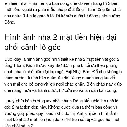
lên hiên nhà. Phía trên có ban công che đổ viền trang trí 2 bên
mặt tiền. Ngoài ra phía mẫu nhà phố 2 tầng 1 tum rộng 8m phía
sau chừa 3.4m là gara ô tô. Đi từ cửa cuốn tự động phía hướng
Đông.
Hình ảnh nhà 2 mặt tiền hiện đại
phối cảnh lô góc
Dưới đây là hình ảnh góc nhìn
thiết kế nhà 2 mặt tiền
vát góc 2
tầng 1 tum. Kích thước xây 8×18.5m phủ bì tối ưu theo phong
cách nhà lô phố hiện đại lợp ngói Fuji Nhật Bản. Để cho không bị
thấm nước và tính bảo quản lâu đài. Xung quanh tầng lầu đổ
viền mái che bê tông và lợp ngói chắc chắn. Biện pháp này giúp
che nắng mưa và tránh được hư cửa sổ và lan can ban công.
Lưu ý phía bên hướng tay phải chính Đông kiểu thiết kế nhà lô
góc 2
mặt tiền đẹp
này. Không được đua ra thêm ban công vì
vướng giấy phép quy hoạch khu đô thị. Anh chị xem hình ảnh
thiết kế nhà 2 mặt tiền hiện đại 8×16 trên đất bị vát góc hai mặt
tiền phối cảnh 2