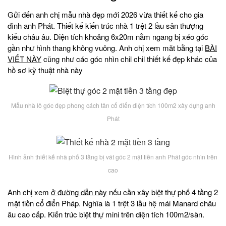
Gửi đến anh chị mẫu nhà đẹp mới 2026 vừa thiết kế cho gia
đình anh Phát. Thiết kế kiến trúc nhà 1 trệt 2 lầu sân thượng
kiểu châu âu. Diện tích khoảng 6x20m nằm ngang bị xéo góc
gần như hình thang không vuông. Anh chị xem măt bằng tại
BÀI
VIẾT NÀY
cũng như các góc nhìn chil chil thiết kế đẹp khác của
hồ sơ kỹ thuật nhà này
Mẫu nhà lô góc đẹp phong cách tân cổ điển diện tích 100m2 xây dựng anh
Phát
Hình ảnh thiết kế nhà phố 3 tầng bị vát góc 2 mặt tiền anh Phát góc nhìn trên
cao
Anh chị xem
ở đường dẫn này
nếu cần xây biệt thự phố 4 tầng 2
mặt tiền cổ điển Pháp. Nghĩa là 1 trệt 3 lầu hệ mái Manard châu
âu cao cấp. Kiến trúc biệt thự mini trên diện tích 100m2/sàn.