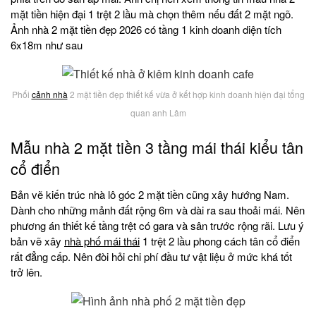
mặt tiền hiện đại 1 trệt 2 lầu mà chọn thêm nếu đất 2 mặt ngõ.
Ảnh nhà 2 mặt tiền đẹp 2026 có tầng 1 kinh doanh diện tích
6x18m như sau
Phối
cảnh nhà
2 mặt tiền đẹp thiết kế vừa ở kết hợp kinh doanh hiện đại tổng
quan anh Lâm
Mẫu nhà 2 mặt tiền 3 tầng mái thái kiểu tân
cổ điển
Bản vẽ kiến trúc nhà lô góc 2 mặt tiền cũng xây hướng Nam.
Dành cho những mảnh đất rộng 6m và dài ra sau thoải mái. Nên
phương án thiết kế tầng trệt có gara và sân trước rộng rãi. Lưu ý
bản vẽ xây
nhà phố mái thái
1 trệt 2 lầu phong cách tân cổ điển
rất đẳng cấp. Nên đòi hỏi chi phí đầu tư vật liệu ở mức khá tốt
trở lên.