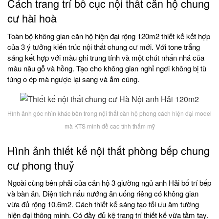
Cách trang trí bố cục nội thất căn hộ chung
cư hài hoà
Toàn bộ không gian căn hộ hiện đại rộng 120m2 thiết kế kết hợp
của 3 ý tưởng kiến trúc nội thất chung cư mới. Với tone trắng
sáng kết hợp với màu ghi trung tính và một chút nhấn nhá của
màu nâu gỗ và hồng. Tạo cho không gian nghỉ ngơi không bị tù
túng o ép mà ngược lại sang và ấm cúng.
Hình ảnh góc nhìn khác bên trong nội thất căn hộ phong cách hiện đại model
mà KTS mình đề cao tính thẩm mỹ
Hình ảnh thiết kế nội thất phòng bếp chung
cư phong thuỷ
Ngoài cùng bên phải của căn hộ 3 giường ngủ anh Hải bố trí bếp
và bàn ăn. Diện tích nấu nướng ăn uống riêng có không gian
vừa đủ rộng 10.6m2. Cách thiết kế sáng tạo tối ưu âm tường
hiện đại thông minh. Có đầy đủ kệ trang trí thiết kế vừa tầm tay.