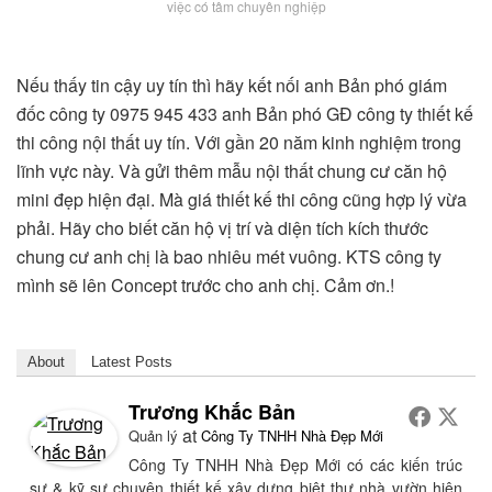
việc có tâm chuyên nghiệp
Nếu thấy tin cậy uy tín thì hãy kết nối anh Bản phó giám
đốc công ty 0975 945 433 anh Bản phó GĐ công ty thiết kế
thi công nội thất uy tín. Với gần 20 năm kinh nghiệm trong
lĩnh vực này. Và gửi thêm mẫu nội thất chung cư căn hộ
mini đẹp hiện đại. Mà giá thiết kế thi công cũng hợp lý vừa
phải. Hãy cho biết căn hộ vị trí và diện tích kích thước
chung cư anh chị là bao nhiêu mét vuông. KTS công ty
mình sẽ lên Concept trước cho anh chị. Cảm ơn.!
About
Latest Posts
Trương Khắc Bản
at
Quản lý
Công Ty TNHH Nhà Đẹp Mới
Công Ty TNHH Nhà Đẹp Mới có các kiến trúc
sư & kỹ sư chuyên thiết kế xây dựng biệt thự nhà vườn hiện