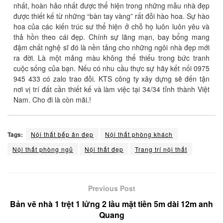
nhất, hoàn hảo nhất được thể hiện trong những mẫu nhà đẹp
được thiết kế từ những “bàn tay vàng” rất đỗi hào hoa. Sự hào
hoa của các kiến trúc sư thể hiện ở chỗ họ luôn luôn yêu và
thả hồn theo cái đẹp. Chính sự lãng mạn, bay bổng mang
đậm chất nghệ sĩ đó là nền tảng cho những ngôi nhà đẹp mới
ra đời. Là một mảng màu không thể thiếu trong bức tranh
cuộc sống của bạn. Nếu có nhu cầu thực sự hãy kết nối 0975
945 433 có zalo trao đỗi. KTS công ty xây dựng sẽ đến tận
nơi vị trí đất cần thiết kế và làm việc tại 34/34 tỉnh thành Việt
Nam. Cho đi là còn mãi.!
Tags:
Nội thất bếp ăn đẹp
Nội thất phòng khách
Nội thất phòng ngủ
Nội thất đẹp
Trang trí nội thất
Previous Post
Bản vẽ nhà 1 trệt 1 lửng 2 lầu mặt tiền 5m dài 12m anh
Quang