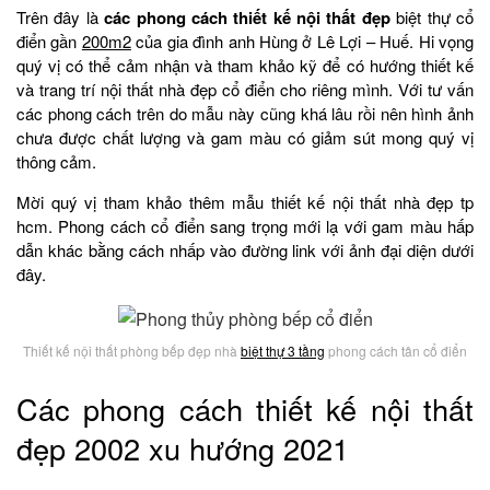
Trên đây là
các phong cách thiết kế nội thất đẹp
biệt thự cổ
điển gần
200m2
của gia đình anh Hùng ở Lê Lợi – Huế. Hi vọng
quý vị có thể cảm nhận và tham khảo kỹ để có hướng thiết kế
và trang trí nội thất nhà đẹp cổ điển cho riêng mình. Với tư vấn
các phong cách trên do mẫu này cũng khá lâu rồi nên hình ảnh
chưa được chất lượng và gam màu có giảm sút mong quý vị
thông cảm.
Mời quý vị tham khảo thêm mẫu thiết kế nội thất nhà đẹp tp
hcm. Phong cách cổ điển sang trọng mới lạ với gam màu hấp
dẫn khác bằng cách nhấp vào đường link với ảnh đại diện dưới
đây.
Thiết kế nội thất phòng bếp đẹp nhà
biệt thự 3 tầng
phong cách tân cổ điển
Các phong cách thiết kế nội thất
đẹp 2002 xu hướng 2021