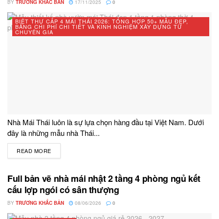
BY
TRƯƠNG KHẮC BẢN
17/11/2025
0
BIỆT THỰ CẤP 4 MÁI THÁI 2026: TỔNG HỢP 50+ MẪU ĐẸP,
BẢNG CHI PHÍ CHI TIẾT VÀ KINH NGHIỆM XÂY DỰNG TỪ
CHUYÊN GIA
Nhà Mái Thái luôn là sự lựa chọn hàng đầu tại Việt Nam. Dưới
đây là những mẫu nhà Thái...
READ MORE
DETAILS
Full bản vẽ nhà mái nhật 2 tầng 4 phòng ngủ kết
cấu lợp ngói có sân thượng
BY
TRƯƠNG KHẮC BẢN
08/06/2026
0