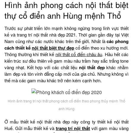
Hình ảnh phong cách nội thất biệt
thự cổ điển anh Hùng mệnh Thổ
Trước sự phát triển lớn mạnh không ngừng trong lĩnh vực thiết
kế và trang trí nội thất nhà đẹp 2021. Thời gian gần đây tại Việt
Nam cũng như các nước khác trên thế giới. Nhất là
các phong
cách thiết kế
nội thất biệt thự đẹp
cổ điển theo xu hướng mới.
Thông thường khi thiết kế
nội thất cổ điển châu âu
. Hầu hết các
kiến trúc sư đều thiên về gam màu nâu trầm hay sắc trắng tone
vàng nhạt. Kết hợp với các chất liệu
nội thất đẹp
khác nhằm
làm đẹp và tôn vinh đẳng cấp mới của gia chủ. Nhưng không vì
thế mà các gam màu khác trở nên kém cạnh hơn.
Hình ảnh trang trí nội thất phong cách cổ điển theo phong thủy mệnh Thổ
anh Hùng
Ở mẫu thiết kế nội thất nhà đẹp này công ty thiết kế nội thất
Huế. Gửi mẫu thiết kế và
trang trí nội thất
với gam màu vàng