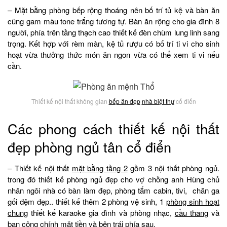
– Mặt bằng phòng bếp rộng thoáng nên bố trí tủ kệ và bàn ăn
cũng gam màu tone trắng tương tự. Bàn ăn rộng cho gia đình 8
người, phía trên tầng thạch cao thiết kế đèn chùm lung linh sang
trọng. Kết hợp với rèm màn, kệ tủ rượu có bố trí ti vi cho sinh
hoạt vừa thưởng thức món ăn ngon vừa có thể xem ti vi nếu
cần.
Thiết kế nội thất không gian
bếp ăn đẹp
nhà biệt thự
cổ điển
Các phong cách thiết kế nội thất
đẹp phòng ngủ tân cổ điển
– Thiết kế nội thất
mặt bằng tầng 2
gồm 3 nội thất phòng ngủ.
trong đó thiết kế phòng ngủ đẹp cho vợ chồng anh Hùng chủ
nhân ngôi nhà có bàn làm đẹp, phòng tắm cabin, tivi, chăn ga
gối đệm đẹp.. thiết kế thêm 2 phòng vệ sinh, 1
phòng sinh hoạt
chung
thiết kế karaoke gia đình và phòng nhạc,
cầu thang
và
ban công chính mặt tiền và bên trái phía sau.