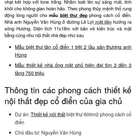
nhạt kết hợp với tone trắng. Nhằm toát lên sự sáng mát, tinh
khôi cho không gian hoàn hảo. Theo phong thủy mệnh thổ rung
động lòng người cho
mẫu
biệt thự đẹp
phong cách cổ điển.
Nhà anh Nguyễn Văn Hùng ở đường Lê Lợi
mặt tiền
hướng ra
sông Hương. Diện tích 11x18m với bản vẽ kiến trúc và mặt
bằng cũng như nội thất nhà đẹp như sau
Mẫu biệt thự tân cổ điển 1 trệt 2 lầu sân thượng anh
Hùng
Mẫu thiết kế nhà ống mặt phố hiện đại 5m 2 đến 3
tầng 750 triệu
Thông tin các phong cách thiết kế
nội thất đẹp cổ điển của gia chủ
Dự án:
Thiết kế nội thất
biệt thự 600m2 phong cách cổ
điển
Chủ đầu tư: Nguyễn Văn Hùng