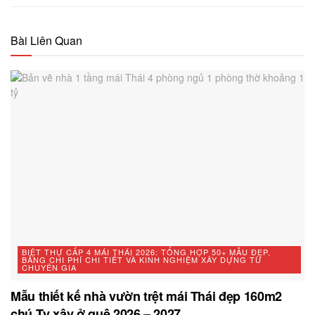
Bài Liên Quan
BIỆT THỰ CẤP 4 MÁI THÁI 2026: TỔNG HỢP 50+ MẪU ĐẸP,
BẢNG CHI PHÍ CHI TIẾT VÀ KINH NGHIỆM XÂY DỰNG TỪ
CHUYÊN GIA
Mẫu thiết kế nhà vườn trệt mái Thái đẹp 160m2
chú Tỵ xây ở quê 2026 – 2027