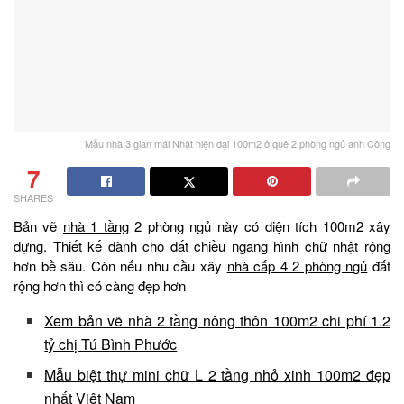
Mẫu nhà 3 gian mái Nhật hiện đại 100m2 ở quê 2 phòng ngủ anh Công
7
SHARES
Bản vẽ
nhà 1 tầng
2 phòng ngủ này có diện tích 100m2 xây
dựng. Thiết kế dành cho đất chiều ngang hình chữ nhật rộng
hơn bề sâu. Còn nếu nhu cầu xây
nhà cấp 4 2 phòng ngủ
đất
rộng hơn thì có càng đẹp hơn
Xem bản vẽ nhà 2 tầng nông thôn 100m2 chi phí 1.2
tỷ chị Tú Bình Phước
Mẫu biệt thự mini chữ L 2 tầng nhỏ xinh 100m2 đẹp
nhất Việt Nam