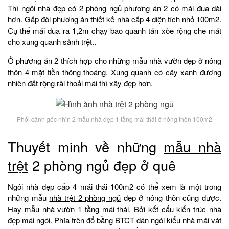
Thì ngôi nhà đẹp có 2 phòng ngủ phương án 2 có mái đua dài
hơn. Gấp đôi phương án thiết kế nhà cấp 4 diện tích nhỏ 100m2.
Cụ thể mái đua ra 1,2m chạy bao quanh tán xòe rộng che mát
cho xung quanh sảnh trệt..
Ở phương án 2 thích hợp cho những mẫu nhà vườn đẹp ở nông
thôn 4 mặt tiền thông thoáng. Xung quanh có cây xanh đương
nhiên đất rộng rãi thoải mái thì xây đẹp hơn.
Phối cảnh góc nhìn 2 mẫu nhà đẹp 1 tầng mái thái ở nông thôn 100m2
Thuyết minh về những
mẫu nhà
trệt
2 phòng ngủ đẹp ở quê
Ngôi nhà đẹp cấp 4 mái thái 100m2 có thể xem là một trong
những mẫu
nhà trệt 2 phòng ngủ
đẹp ở nông thôn cũng được.
Hay mẫu nhà vườn 1 tầng mái thái. Bởi kết cấu kiến trúc nhà
đẹp mái ngói. Phía trên đổ bằng BTCT dán ngói kiểu nhà mái vát