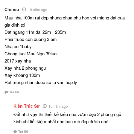
Chinsu
10 năm ago
Mau nha 100m rat dep nhung chua phu hop voi mieng dat cua
gia dinh toi
Dat ngang 11m dai 22m =235m
Phia truoc con duong 3,5m
Nha co 1baby
Chong tuoi Mau Ngo 39tuoi
2017 xay nha
Xay nha 2 phong ngu
Xay khoang 130m
Rat mong nhan duoc su tu van hop ly
Trả lời
Kiến Trúc Sư
10 năm ago
Đất như vậy thì thiết kế kiểu nhà vườn đẹp 2 phòng ngủ
kinh phí tiết kiệm nhất cho bạn mà đẹp được nhé.
Trả lời