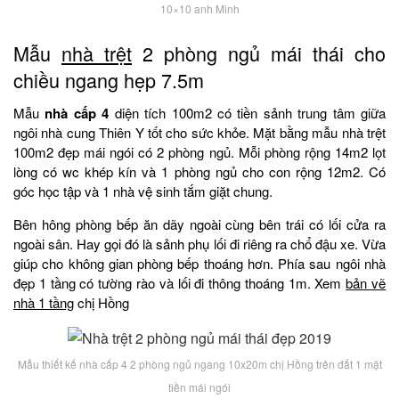
10×10 anh Minh
Mẫu
nhà trệt
2 phòng ngủ mái thái cho
chiều ngang hẹp 7.5m
Mẫu
nhà cấp 4
diện tích 100m2 có tiền sảnh trung tâm giữa
ngôi nhà cung Thiên Y tốt cho sức khỏe. Mặt bằng mẫu nhà trệt
100m2 đẹp mái ngói có 2 phòng ngủ. Mỗi phòng rộng 14m2 lọt
lòng có wc khép kín và 1 phòng ngủ cho con rộng 12m2. Có
góc học tập và 1 nhà vệ sinh tắm giặt chung.
Bên hông phòng bếp ăn dãy ngoài cùng bên trái có lối cửa ra
ngoài sân. Hay gọi đó là sảnh phụ lối đi riêng ra chổ đậu xe. Vừa
giúp cho không gian phòng bếp thoáng hơn. Phía sau ngôi nhà
đẹp 1 tầng có tường rào và lối đi thông thoáng 1m. Xem
bản vẽ
nhà 1 tầng
chị Hồng
Mẫu thiết kế nhà cấp 4 2 phòng ngủ ngang 10x20m chị Hồng trên đất 1 mặt
tiền mái ngói