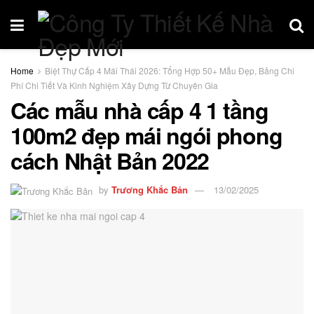
Home
Biệt Thự Cấp 4 Mái Thái 2026: Tổng Hợp 50+ Mẫu Đẹp, Bảng Chi
Phí Chi Tiết Và Kinh Nghiệm Xây Dựng Từ Chuyên Gia
Các mẫu nhà cấp 4 1 tầng
100m2 đẹp mái ngói phong
cách Nhật Bản 2022
by
Trương Khắc Bản
13/02/2025