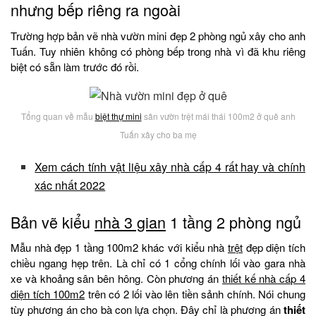
nhưng bếp riêng ra ngoài
Trường hợp bản vẽ nhà vườn mini đẹp 2 phòng ngủ xây cho anh
Tuấn. Tuy nhiên không có phòng bếp trong nhà vì đã khu riêng
biệt có sẵn làm trước đó rồi.
Tổng quan về mẫu
biệt thự mini
sân vườn trệt mái thái 100m2 ở quê anh
Tuấn xây cho ba mẹ
Xem cách tính vật liệu xây nhà cấp 4 rất hay và chính
xác nhất 2022
Bản vẽ kiểu
nhà 3 gian
1 tầng 2 phòng ngủ
Mẫu nhà đẹp 1 tầng 100m2 khác với kiểu nhà
trệt
đẹp diện tích
chiều ngang hẹp trên. Là chỉ có 1 cổng chính lối vào gara nhà
xe và khoảng sân bên hông. Còn phương án
thiết kế nhà cấp 4
diện tích 100m2
trên có 2 lối vào lên tiền sảnh chính. Nói chung
tùy phương án cho bà con lựa chọn. Đây chỉ là phương án
thiết