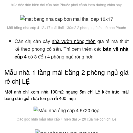
trúc độc đáo hiện đại của bác Phước phối cảnh theo đường chim bay
Mặt bằng nhà cấp 4 12×17 mái thái 130m2 2 phòng ngủ ở quê bác Phước
Cần chị cần xây
nhà vườn nông thôn
giá rẻ mà thiết
kế theo phong có sẵn. Thì xem thêm các
bản vẽ nhà
cấp 4
có 3 đến 4 phòng ngủ rộng hơn
Mẫu nhà 1 tầng mái bằng 2 phòng ngủ giá
rẻ chị LỆ
Mời anh chị xem
nhà 100m2
ngang 5m chị Lệ kiến trúc mái
bằng đơn giản lợp tôn giá rẻ 400 triệu
Các góc nhìn mẫu nhà cấp 4 hiện đại 5×20 của mẹ con chị Lệ