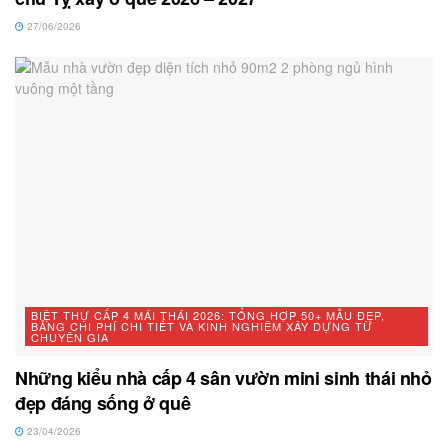
27/06/2026
BIỆT THỰ CẤP 4 MÁI THÁI 2026: TỔNG HỢP 50+ MẪU ĐẸP,
BẢNG CHI PHÍ CHI TIẾT VÀ KINH NGHIỆM XÂY DỰNG TỪ
CHUYÊN GIA
Những kiểu nhà cấp 4 sân vườn mini sinh thái nhỏ
đẹp đáng sống ở quê
23/04/2026