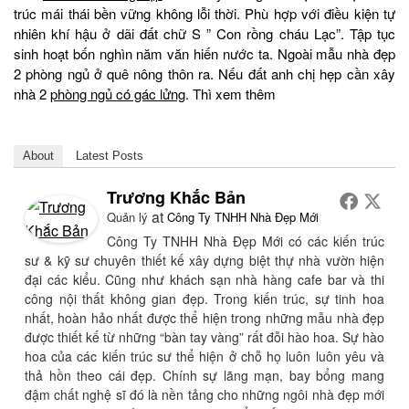
trúc mái thái bền vững không lỗi thời. Phù hợp với điều kiện tự
nhiên khí hậu ở dãi đất chữ S ” Con rồng cháu Lạc”. Tập tục
sinh hoạt bốn nghìn năm văn hiến nước ta. Ngoài mẫu nhà đẹp
2 phòng ngủ ở quê nông thôn ra. Nếu đất anh chị hẹp cần xây
nhà 2
phòng ngủ có gác lửng
. Thì xem thêm
About
Latest Posts
Trương Khắc Bản
at
Quản lý
Công Ty TNHH Nhà Đẹp Mới
Công Ty TNHH Nhà Đẹp Mới có các kiến trúc
sư & kỹ sư chuyên thiết kế xây dựng biệt thự nhà vườn hiện
đại các kiểu. Cũng như khách sạn nhà hàng cafe bar và thi
công nội thất không gian đẹp. Trong kiến trúc, sự tinh hoa
nhất, hoàn hảo nhất được thể hiện trong những mẫu nhà đẹp
được thiết kế từ những “bàn tay vàng” rất đỗi hào hoa. Sự hào
hoa của các kiến trúc sư thể hiện ở chỗ họ luôn luôn yêu và
thả hồn theo cái đẹp. Chính sự lãng mạn, bay bổng mang
đậm chất nghệ sĩ đó là nền tảng cho những ngôi nhà đẹp mới