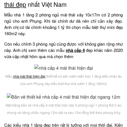
thái đẹp
nhất Việt Nam
Mẫu nhà 1 tầng 2 phòng ngủ mái thái xây 10x17m có 2 phòng
ngủ cho anh Phụng. Khi tài chính dư dã nên chỉ cần xây đẹp.
Anh chị có tài chính khoảng 1 tỷ thì chọn mẫu biệt thự mini đẹp
160m2 này.
Còn nếu chỉnh 3 phòng ngủ cũng được với không gian rộng như
này. Anh chị xem thêm các mẫu
nhà cấp 4
đẹp khác năm 2020
vừa cập nhật hôm qua mà chọn thêm
Mẫu
nhà mái thái hiện đại
thiết kế có sân vườn kiến trúc 1 tầng kiểu châu âu
của anh Phụng xây kiểu biệt thự nhà vườn 1 tầng 160m2
Mặt bằng bản vẽ nhà cấp 4 mái thái hiện đại 3 phòng ngủ 1 phòng thờ 2 wc
chung và riêng chiều ngang 12m dài ra sau 15m tổng thể theo phong thủy
Các
kiểu nhà 1 tầng đẹp
trên rất lý tưởng với mọi thời đại. Kiến