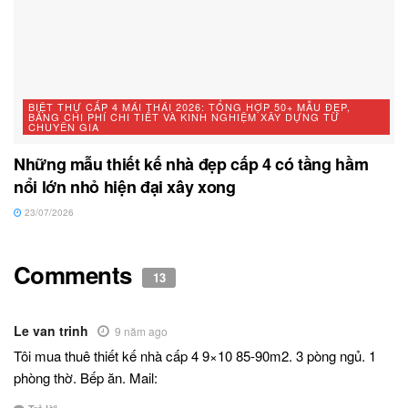
BIỆT THỰ CẤP 4 MÁI THÁI 2026: TỔNG HỢP 50+ MẪU ĐẸP,
BẢNG CHI PHÍ CHI TIẾT VÀ KINH NGHIỆM XÂY DỰNG TỪ
CHUYÊN GIA
Những mẫu thiết kế nhà đẹp cấp 4 có tầng hầm
nổi lớn nhỏ hiện đại xây xong
23/07/2026
Comments
13
Le van trinh
9 năm ago
Tôi mua thuê thiết kế nhà cấp 4 9×10 85-90m2. 3 pòng ngủ. 1
phòng thờ. Bếp ăn. Mail: