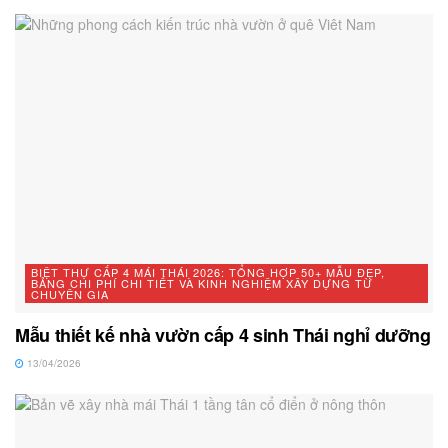
BIỆT THỰ CẤP 4 MÁI THÁI 2026: TỔNG HỢP 50+ MẪU ĐẸP,
BẢNG CHI PHÍ CHI TIẾT VÀ KINH NGHIỆM XÂY DỰNG TỪ
CHUYÊN GIA
Mẫu thiết kế nhà vườn cấp 4 sinh Thái nghỉ dưỡng
13/04/2026