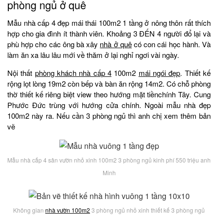
phòng ngủ ở quê
Mẫu nhà cấp 4 đẹp mái thái 100m2 1 tầng ở nông thôn rất thích
hợp cho gia đình ít thành viên. Khoảng 3 ĐẾN 4 người đổ lại và
phù hợp cho các ông bà xây
nhà ở quê
có con cái học hành. Và
làm ăn xa lâu lâu mới về thăm ở lại nghỉ ngơi vài ngày.
Nội thất
phòng khách nhà cấp 4
100m2
mái ngói đẹp
. Thiết kế
rộng lọt lòng 19m2 còn bếp và bàn ăn rộng 14m2. Có chỗ phòng
thờ thiết kế riêng biệt view theo hướng mặt tiềnchính Tây. Cung
Phước Đức trùng với hướng cửa chính. Ngoài mẫu nhà đẹp
100m2 này ra. Nếu cần 3 phòng ngủ thì anh chị xem thêm bản
vẽ
Mẫu nhà cấp 4 sân vườn nhỏ xinh 100m2 3 phòng ngủ kinh phí 550 triệu anh
Minh
Không gian
nhà vườn 100m2
3 phòng ngủ nhỏ xinh thiết kế 3 phòng ngủ