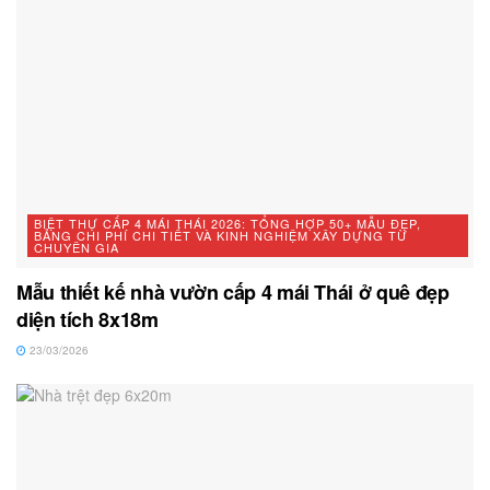
BIỆT THỰ CẤP 4 MÁI THÁI 2026: TỔNG HỢP 50+ MẪU ĐẸP,
BẢNG CHI PHÍ CHI TIẾT VÀ KINH NGHIỆM XÂY DỰNG TỪ
CHUYÊN GIA
Mẫu thiết kế nhà vườn cấp 4 mái Thái ở quê đẹp
diện tích 8x18m
23/03/2026