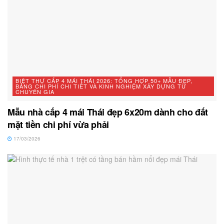
BIỆT THỰ CẤP 4 MÁI THÁI 2026: TỔNG HỢP 50+ MẪU ĐẸP,
BẢNG CHI PHÍ CHI TIẾT VÀ KINH NGHIỆM XÂY DỰNG TỪ
CHUYÊN GIA
Mẫu nhà cấp 4 mái Thái đẹp 6x20m dành cho đất
mặt tiền chi phí vừa phải
17/03/2026