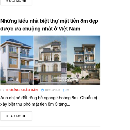
READ MORE
DETAILS
Những kiểu nhà biệt thự mặt tiền 8m đẹp
được ưa chuộng nhất ở Việt Nam
BY
10/12/2025
TRƯƠNG KHẮC BẢN
2
Anh chị có đất rộng bề ngang khoảng 8m. Chuẩn bị
xây biệt thự phố mặt tiền 8m 3 tầng...
READ MORE
DETAILS