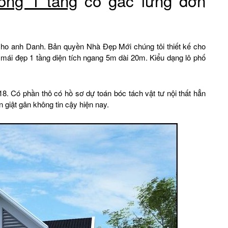
ống 1 tầng
có gác lửng đơn
cho anh Danh. Bản quyền Nhà Đẹp Mới chúng tôi thiết kế cho
 mái đẹp 1 tầng diện tích ngang 5m dài 20m. Kiểu dạng lô phố
18. Có phần thô có hồ sơ dự toán bóc tách vật tư nội thất hẳn
 giật gân không tin cậy hiện nay.