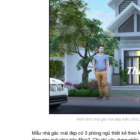
Hình ảnh nhà gác mái đẹp kiểu chữ L
Mẫu nhà gác mái đẹp có 3 phòng ngủ thiết kế theo k
tầng gác mái phía trên 55m2. Chi phí xây dựng phần th