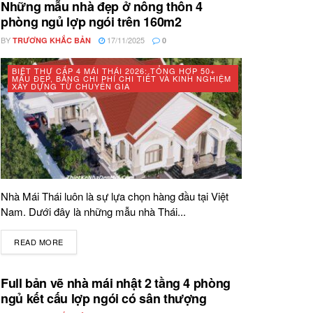
Những mẫu nhà đẹp ở nông thôn 4
phòng ngủ lợp ngói trên 160m2
BY
17/11/2025
TRƯƠNG KHẮC BẢN
0
BIỆT THỰ CẤP 4 MÁI THÁI 2026: TỔNG HỢP 50+
MẪU ĐẸP, BẢNG CHI PHÍ CHI TIẾT VÀ KINH NGHIỆM
XÂY DỰNG TỪ CHUYÊN GIA
Nhà Mái Thái luôn là sự lựa chọn hàng đầu tại Việt
Nam. Dưới đây là những mẫu nhà Thái...
READ MORE
DETAILS
Full bản vẽ nhà mái nhật 2 tầng 4 phòng
ngủ kết cấu lợp ngói có sân thượng