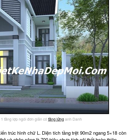
 1 tầng lợp ngói đơn giản có
tầng lửng
anh Danh
iến trúc hình chữ L. Diện tích tầng trệt 90m2 ngang 5×18 còn
ô và nhân công là 700 triệu chưa tính nội thất hoàn thiện.