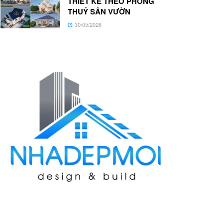
THIẾT KẾ THEO PHONG
THUỶ SÂN VƯỜN
30/05/2026