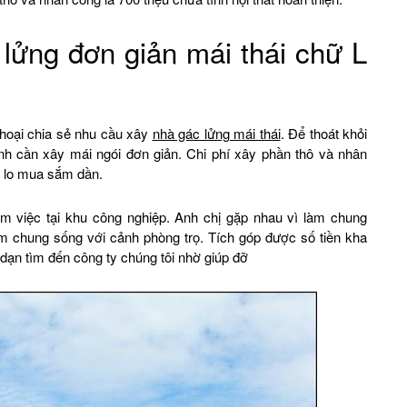
ửng đơn giản mái thái chữ L
thoại chia sẻ nhu cầu xây
nhà gác lửng mái thái
. Để thoát khỏi
anh cần xây mái ngói đơn giản. Chi phí xây phần thô và nhân
ự lo mua sắm dần.
m việc tại khu công nghiệp. Anh chị gặp nhau vì làm chung
ăm chung sống với cảnh phòng trọ. Tích góp được số tiền kha
dạn tìm đến công ty chúng tôi nhờ giúp đỡ