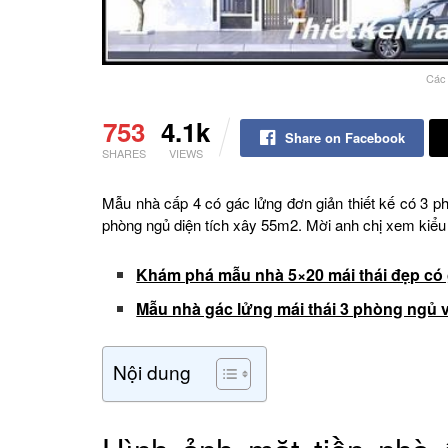
Các 
753
4.1k
Share on Facebook
SHARES
VIEWS
Mẫu nhà cấp 4 có gác lửng đơn giản thiết kế có 3 ph
phòng ngủ diện tích xây 55m2. Mời anh chị xem kiể
Khám phá mẫu nhà 5×20 mái thái đẹp có 
Mẫu nhà gác lửng mái thái 3 phòng ngủ 
Nội dung