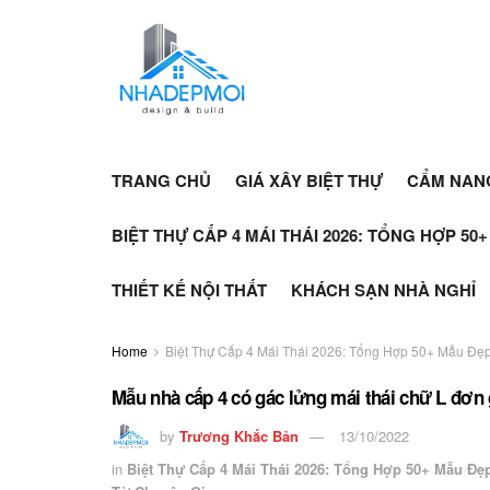
TRANG CHỦ
GIÁ XÂY BIỆT THỰ
CẨM NAN
BIỆT THỰ CẤP 4 MÁI THÁI 2026: TỔNG HỢP 50
THIẾT KẾ NỘI THẤT
KHÁCH SẠN NHÀ NGHỈ
Home
Biệt Thự Cấp 4 Mái Thái 2026: Tổng Hợp 50+ Mẫu Đẹp
Mẫu nhà cấp 4 có gác lửng mái thái chữ L đơn
by
Trương Khắc Bản
13/10/2022
in
Biệt Thự Cấp 4 Mái Thái 2026: Tổng Hợp 50+ Mẫu Đẹ