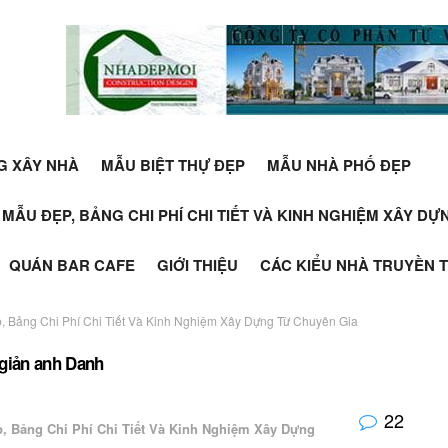
G XÂY NHÀ
MẪU BIỆT THỰ ĐẸP
MẪU NHÀ PHỐ ĐẸP
+ MẪU ĐẸP, BẢNG CHI PHÍ CHI TIẾT VÀ KINH NGHIỆM XÂY D
QUÁN BAR CAFE
GIỚI THIỆU
CÁC KIỂU NHÀ TRUYỀN 
, Bảng Chi Phí Chi Tiết Và Kinh Nghiệm Xây Dựng Từ Chuyên Gia
 giản anh Danh
22
p, Bảng Chi Phí Chi Tiết Và Kinh Nghiệm Xây Dựng