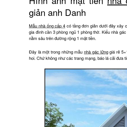
Hình ảnh mặt tiền
nhà 
giản anh Danh
Mẫu nhà ống cấp 4
có tầng đơn giản dưới đây xây 
gia đình cần 3 phòng ngủ 1 phòng thờ. Kiểu nhà gác
nằm sâu trên đường rộng 1 mặt tiền.
Đây là một trong những mẫu
nhà gác lửng
giá rẻ 5×
hoi. Chứ không như các trang mạng, báo lá cải đưa tin