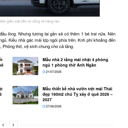
đơn giản mặt tiền có cổng và hàng rào
 đầu lòng. Nhưng tương lai gần sẽ có thêm 1 bé trai nữa. Nên
gủ. Kiểu nhà gác mái lợp ngói phía trên. Knh phí khoảng đến
, Phòng thờ, vệ sinh chung cho cả tầng.
ết
Mẫu nhà 2 tầng mái nhật 4 phòng
uê
ngủ 1 phòng thờ Anh Ngân
21/07/2026
ật
Mẫu thiết kế nhà vườn trệt mái Thái
6
đẹp 160m2 chú Tỵ xây ở quê 2026 –
2027
27/06/2026