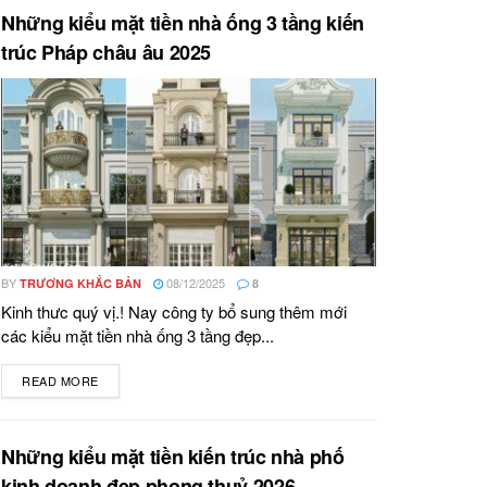
Những kiểu mặt tiền nhà ống 3 tầng kiến
trúc Pháp châu âu 2025
BY
08/12/2025
TRƯƠNG KHẮC BẢN
8
Kinh thưc quý vị.! Nay công ty bổ sung thêm mới
các kiểu mặt tiền nhà ống 3 tầng đẹp...
READ MORE
DETAILS
Những kiểu mặt tiền kiến trúc nhà phố
kinh doanh đẹp phong thuỷ 2026