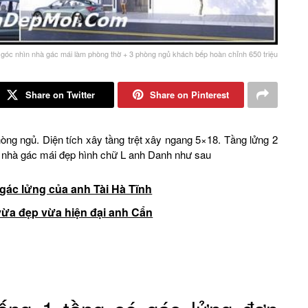
góc nhìn nhà gác mái làm phòng thờ + 3 phòng ngủ khách bếp hoàn chỉnh 650 triệu
Share on Twitter
Share on Pinterest
òng ngủ. Diện tích xây tầng trệt xây ngang 5×18. Tầng lửng 2
u nhà gác mái đẹp hình chữ L anh Danh như sau
gác lửng của anh Tài Hà Tĩnh
vừa đẹp vừa hiện đại anh Cẩn