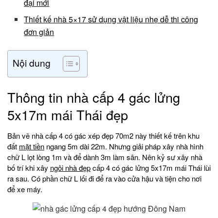
đại mới
Thiết kế nhà 5×17 sử dụng vật liệu nhẹ dễ thi công
đơn giản
Nội dung
Thông tin nhà cấp 4 gác lửng
5x17m mái Thái đẹp
Bản vẽ nhà cấp 4 có gác xép đẹp 70m2 này thiết kế trên khu
đất
mặt tiền
ngang 5m dài 22m. Nhưng giải pháp xây nhà hình
chữ L lọt lòng 1m và để dành 3m làm sân. Nên kỷ sư xây nhà
bố trí khi xây
ngôi nhà đẹp
cấp 4 có gác lửng 5x17m mái Thái lùi
ra sau. Có phần chữ L lối đi để ra vào cửa hậu và tiện cho nơi
để xe máy.