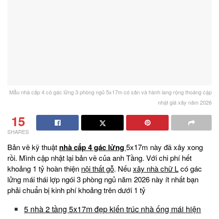
Mẫu nhà cấp 4 có gác lửng 3 phòng ngủ 5x17m có sân và hành lang rộng thoáng cập
nhật giá xây năm 2026
15
SHARES
Bản vẽ kỹ thuật
nhà cấp 4 gác lửng
5x17m này đã xây xong
rồi. Mình cập nhật lại bản vẽ của anh Tầng. Với chi phí hết
khoảng 1 tỷ hoàn thiện
nội thất gỗ
. Nếu
xây nhà chữ L
có gác
lửng mái thái lợp ngói 3 phòng ngủ năm 2026 này ít nhất bạn
phải chuẩn bị kinh phí khoảng trên dưới 1 tỷ
5 nhà 2 tầng 5x17m đẹp kiến trúc nhà ống mái hiện