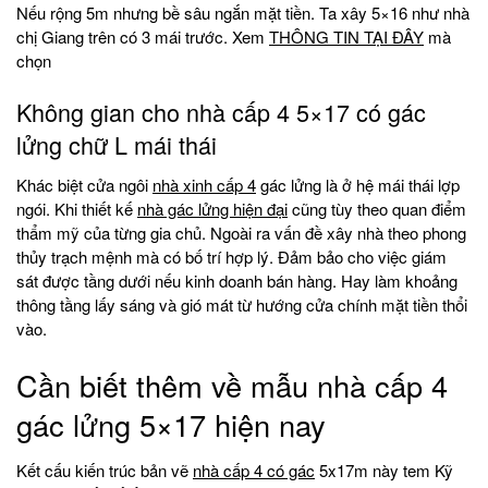
Nếu rộng 5m nhưng bề sâu ngắn mặt tiền. Ta xây 5×16 như nhà
chị Giang trên có 3 mái trước. Xem
THÔNG TIN TẠI ĐÂY
mà
chọn
Không gian cho nhà cấp 4 5×17 có gác
lửng chữ L mái thái
Khác biệt cửa ngôi
nhà xinh cấp 4
gác lửng là ở hệ mái thái lợp
ngói. Khi thiết kế
nhà gác lửng hiện đại
cũng tùy theo quan điểm
thẩm mỹ của từng gia chủ. Ngoài ra vấn đề xây nhà theo phong
thủy trạch mệnh mà có bố trí hợp lý. Đảm bảo cho việc giám
sát được tầng dưới nếu kinh doanh bán hàng. Hay làm khoảng
thông tầng lấy sáng và gió mát từ hướng cửa chính mặt tiền thổi
vào.
Cần biết thêm về mẫu nhà cấp 4
gác lửng 5×17 hiện nay
Kết cấu kiến trúc bản vẽ
nhà cấp 4 có gác
5x17m này tem Kỹ