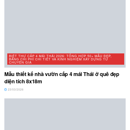
BIỆT THỰ CẤP 4 MÁI THÁI 2026: TỔNG HỢP 50+ MẪU ĐẸP,
BẢNG CHI PHÍ CHI TIẾT VÀ KINH NGHIỆM XÂY DỰNG TỪ
CHUYÊN GIA
Mẫu thiết kế nhà vườn cấp 4 mái Thái ở quê đẹp
diện tích 8x18m
23/03/2026