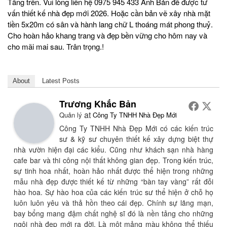
Tầng trên. Vui lòng liên hệ 0975 945 433 Anh Bản để được tư
vấn thiết kế nhà đẹp mới 2026. Hoặc cần bản vẽ xây nhà mặt
tiền 5x20m có sân và hành lang chữ L thoáng mát phong thuỷ.
Cho hoàn hảo khang trang và đẹp bền vững cho hôm nay và
cho mãi mai sau. Trân trọng.!
About
Latest Posts
Trương Khắc Bản
at
Quản lý
Công Ty TNHH Nhà Đẹp Mới
Công Ty TNHH Nhà Đẹp Mới có các kiến trúc
sư & kỹ sư chuyên thiết kế xây dựng biệt thự
nhà vườn hiện đại các kiểu. Cũng như khách sạn nhà hàng
cafe bar và thi công nội thất không gian đẹp. Trong kiến trúc,
sự tinh hoa nhất, hoàn hảo nhất được thể hiện trong những
mẫu nhà đẹp được thiết kế từ những “bàn tay vàng” rất đỗi
hào hoa. Sự hào hoa của các kiến trúc sư thể hiện ở chỗ họ
luôn luôn yêu và thả hồn theo cái đẹp. Chính sự lãng mạn,
bay bổng mang đậm chất nghệ sĩ đó là nền tảng cho những
ngôi nhà đẹp mới ra đời. Là một mảng màu không thể thiếu