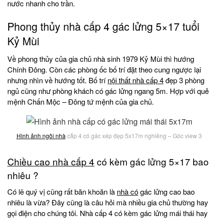
nước nhanh cho trần.
Phong thủy nhà cấp 4 gác lửng 5×17 tuổi
Kỷ Mùi
Về phong thủy của gia chủ nhà sinh 1979 Kỷ Mùi thì hướng
Chính Đông. Còn các phòng ốc bố trí đặt theo cung ngược lại
nhưng nhìn về hướng tốt. Bố trí
nội thất nhà cấp 4
đẹp 3 phòng
ngủ cũng như phòng khách có gác lửng ngang 5m. Hợp với quẻ
mệnh Chấn Mộc – Đông tứ mệnh của gia chủ.
Hình ảnh ngôi nhà
cấp 4 có gác xép đẹp 5x17m nghiêng – Góc view 3
Chiều cao nhà cấp 4
có kèm gác lửng 5×17 bao
nhiêu ?
Có lẽ quý vị cũng rất băn khoăn là
nhà có
gác lửng cao bao
nhiêu là vừa? Đây cũng là câu hỏi mà nhiều gia chủ thường hay
gọi điện cho chúng tôi. Nhà cấp 4 có kèm gác lửng mái thái hay