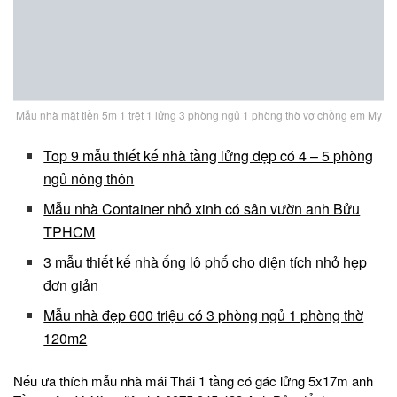
Mẫu nhà mặt tiền 5m 1 trệt 1 lửng 3 phòng ngủ 1 phòng thờ vợ chồng em My
Top 9 mẫu thiết kế nhà tầng lửng đẹp có 4 – 5 phòng
ngủ nông thôn
Mẫu nhà Container nhỏ xinh có sân vườn anh Bửu
TPHCM
3 mẫu thiết kế nhà ống lô phố cho diện tích nhỏ hẹp
đơn giản
Mẫu nhà đẹp 600 triệu có 3 phòng ngủ 1 phòng thờ
120m2
Nếu ưa thích mẫu nhà mái Thái 1 tầng có gác lửng 5x17m anh