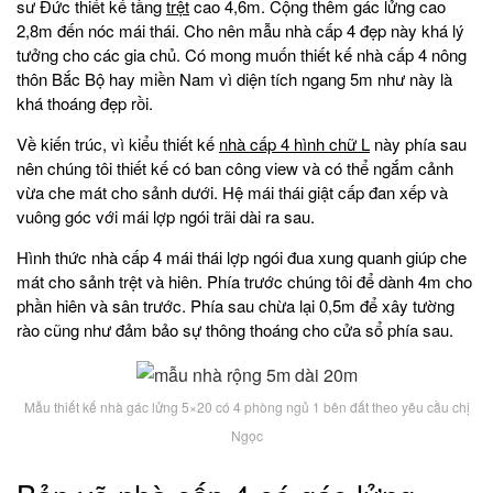
sư Đức thiết kế tầng
trệt
cao 4,6m. Cộng thêm gác lửng cao
2,8m đến nóc mái thái. Cho nên mẫu nhà cấp 4 đẹp này khá lý
tưởng cho các gia chủ. Có mong muốn thiết kế nhà cấp 4 nông
thôn Bắc Bộ hay miền Nam vì diện tích ngang 5m như này là
khá thoáng đẹp rồi.
Về kiến trúc, vì kiểu thiết kế
nhà cấp 4 hình chữ L
này phía sau
nên chúng tôi thiết kế có ban công view và có thể ngắm cảnh
vừa che mát cho sảnh dưới. Hệ mái thái giật cấp đan xếp và
vuông góc với mái lợp ngói trãi dài ra sau.
Hình thức nhà cấp 4 mái thái lợp ngói đua xung quanh giúp che
mát cho sảnh trệt và hiên. Phía trước chúng tôi để dành 4m cho
phần hiên và sân trước. Phía sau chừa lại 0,5m để xây tường
rào cũng như đảm bảo sự thông thoáng cho cửa sổ phía sau.
Mẫu thiết kế nhà gác lửng 5×20 có 4 phòng ngủ 1 bên đất theo yêu cầu chị
Ngọc