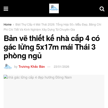
Home
Biệt Thự Cấp 4 Mái Thái 2026: Tổng Hợp 50+ Mẫu Đẹp, Bảng Chi
Phí Chi Tiết Và Kinh Nghiệm Xây Dựng Từ Chuyên Gia
Bản vẽ thiết kế nhà cấp 4 có
gác lửng 5x17m mái Thái 3
phòng ngủ
by
Trương Khắc Bản
23/01/2026