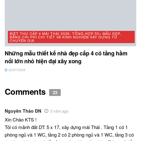
BIỆT THỰ CẤP 4 MÁI THÁI 2026: TỔNG HỢP 50+ MẪU ĐẸP,
BẢNG CHI PHÍ CHI TIẾT VÀ KINH NGHIỆM XÂY DỰNG TỪ
CHUYÊN GIA
Những mẫu thiết kế nhà đẹp cấp 4 có tầng hầm
nổi lớn nhỏ hiện đại xây xong
23/07/2026
Comments
23
Nguyên Thảo ĐN
5 năm ago
Xin Chào KTS !
Tôi có mảnh đất DT: 5 x 17, xây dựng mái Thái . Tầng 1 có 1
phòng ngủ và 1 WC, tầng 2 có 2 phòng ngủ và 1 WC, tầng 3 có