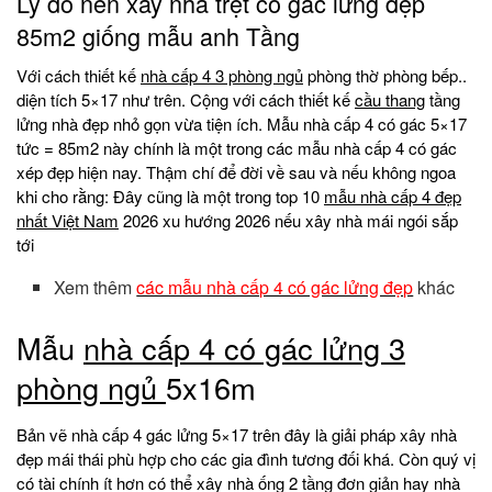
Lý do nên xây nhà trệt có gác lửng đẹp
85m2 giống mẫu anh Tầng
Với cách thiết kế
nhà cấp 4 3 phòng ngủ
phòng thờ phòng bếp..
diện tích 5×17 như trên. Cộng với cách thiết kế
cầu thang
tầng
lửng nhà đẹp nhỏ gọn vừa tiện ích. Mẫu nhà cấp 4 có gác 5×17
tức = 85m2 này chính là một trong các mẫu nhà cấp 4 có gác
xép đẹp hiện nay. Thậm chí để đời về sau và nếu không ngoa
khi cho rằng: Đây cũng là một trong top 10
mẫu nhà cấp 4 đẹp
nhất Việt Nam
2026 xu hướng 2026 nếu xây nhà mái ngói sắp
tới
Xem thêm
các mẫu nhà cấp 4 có gác lửng đẹp
khác
Mẫu
nhà cấp 4 có gác lửng 3
phòng ngủ
5x16m
Bản vẽ nhà cấp 4 gác lửng 5×17 trên đây là giải pháp xây nhà
đẹp mái thái phù hợp cho các gia đình tương đối khá. Còn quý vị
có tài chính ít hơn có thể xây nhà ống 2 tầng đơn giản hay nhà