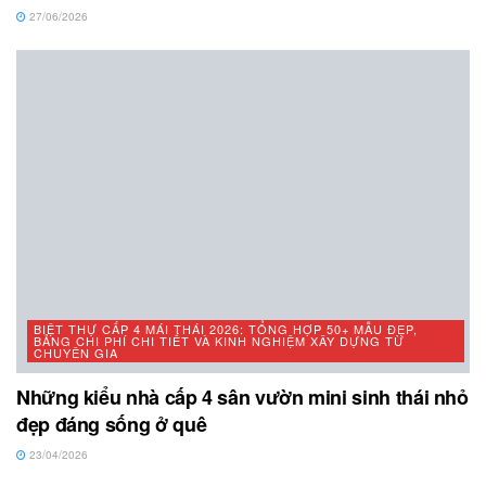
27/06/2026
BIỆT THỰ CẤP 4 MÁI THÁI 2026: TỔNG HỢP 50+ MẪU ĐẸP,
BẢNG CHI PHÍ CHI TIẾT VÀ KINH NGHIỆM XÂY DỰNG TỪ
CHUYÊN GIA
Những kiểu nhà cấp 4 sân vườn mini sinh thái nhỏ
đẹp đáng sống ở quê
23/04/2026