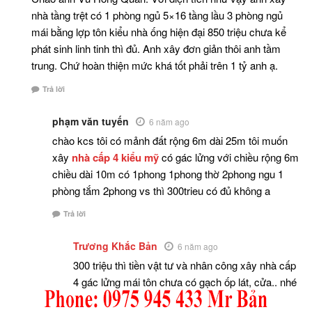
nhà tầng trệt có 1 phòng ngủ 5×16 tầng lầu 3 phòng ngủ
mái bằng lợp tôn kiểu nhà ống hiện đại 850 triệu chưa kể
phát sinh linh tinh thì đủ. Anh xây đơn giản thôi anh tầm
trung. Chứ hoàn thiện mức khá tốt phải trên 1 tỷ anh ạ.
Trả lời
phạm văn tuyến
6 năm ago
chào kcs tôi có mảnh đất rộng 6m dài 25m tôi muốn
xây
nhà cấp 4 kiểu mỹ
có gác lửng với chiều rộng 6m
chiều dài 10m có 1phong 1phong thờ 2phong ngu 1
phòng tắm 2phong vs thì 300trieu có đủ không a
Trả lời
Trương Khắc Bản
6 năm ago
300 triệu thì tiền vật tư và nhân công xây nhà cấp
4 gác lửng mái tôn chưa có gạch ốp lát, cửa.. nhé
anh