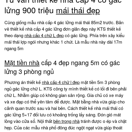
lửng 900 triệu
mái thái đẹp
Cũng giống mẫu nhà cấp 4 gác lửng mái thái 85m2 trước. Bản
vẽ thiết kế nhà cấp 4 gác lửng đơn giản đẹp này KTS thiết kế
theo dạng
nhà cấp 4 chữ L đẹp
có gác lửng. Phía trên xây kiểu
mái thái lợp ngói nhưng khác 1 chút. Là mẫu nhà này dài 17m
ngang 5m
Mặt tiền nhà
cấp 4 đẹp ngang 5m có gác
lửng 3 phòng ngủ
Phương án thiết kế
nhà cấp 4 chữ l đẹp
mặt tiền 5m 3 phòng
ngủ gác lửng chữ L. KTS công ty mình thiết kế có lối đi bên phải
chữ L. Nhằm giúp có không gian sân rộng. Gia chủ có xe máy
và xe đạp có thể yên tâm để được. Mặt bằng nhà vừa giúp cho
cảnh quan trước sau và hai bên. Cách thiết kế nhà mái thái có
gác lửng 5×17 đối lưu có khoảng trống lấy sáng. Đón gió mát
lồng vào cửa sổ. Nội thất
bên trong nhà
tránh được o ép và chật
hẹp. Của các mẫu nhà phố đông đúc ngột ngạt vừa giúp thoát