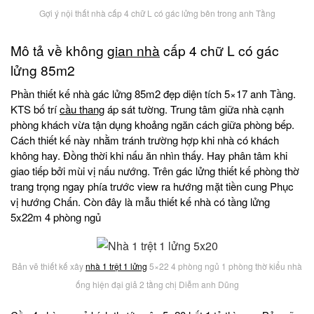
Gợi ý nội thất nhà cấp 4 chữ L có gác lửng bên trong anh Tầng
Mô tả về không
gian nhà
cấp 4 chữ L có gác
lửng 85m2
Phần thiết kế nhà gác lửng 85m2 đẹp diện tích 5×17 anh Tầng.
KTS bố trí
cầu thang
áp sát tường. Trung tâm giữa nhà cạnh
phòng khách vừa tận dụng khoảng ngăn cách giữa phòng bếp.
Cách thiết kế này nhằm tránh trường hợp khi nhà có khách
không hay. Đồng thời khi nấu ăn nhìn thấy. Hay phân tâm khi
giao tiếp bởi mùi vị nấu nướng. Trên gác lửng thiết kế phòng thờ
trang trọng ngay phía trước view ra hướng mặt tiền cung Phục
vị hướng Chấn. Còn đây là mẫu thiết kế nhà có tầng lửng
5x22m 4 phòng ngủ
Bản vẽ thiết kế xây
nhà 1 trệt 1 lửng
5×22 4 phòng ngủ 1 phòng thờ kiểu nhà
ống hiện đại giả 2 tầng chị Diễm anh Dũng