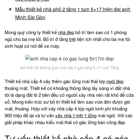
Mẫu thiết kế nhà phố 2 tầng 1 tum 5×17 hiện đại anh
Minh Sài Gòn
Mong quý công ty thiết kế
nhà đẹp
bố trí làm sao có 1 phòng
ngủ cho ba mẹ tôi. Bố trí ở tầng
trệt
tiện ích nhất cho ba mẹ tôi
sinh hoạt có nơi để xe máy.
Nội thất 2D không gian nhà cấp 4 gác lửng 5×17 anh Tầng
Thiết kế nhà cấp 4 xây thêm gác lửng mái thái lợp
ngói đẹp
thoáng mát. Thiết kế có khoảng thông tầng lấy sáng vì đất nhà
tôi là dạng đất lô 2 bên đều có người xây nhà nên rất khó để cửa
sổ. Mong kiến trúc sư bố trí thiết kế làm sao vừa đón được gió
mát, thoáng. Hợp với xây nhà cấp 4 lợp ngói kinh phí khoảng
900 triệu đổ lại và tư vấn
xây nhà 1 trệt 1 lửng
mái ngói. Với các
giải pháp khác nhau kiểu mái thái có gác lửng ban công đẹp
Tư vấn thiết kế nhà cấp 4 có gác