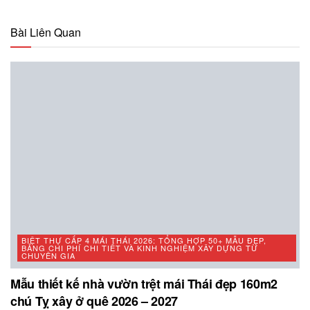
Bài Liên Quan
BIỆT THỰ CẤP 4 MÁI THÁI 2026: TỔNG HỢP 50+ MẪU ĐẸP,
BẢNG CHI PHÍ CHI TIẾT VÀ KINH NGHIỆM XÂY DỰNG TỪ
CHUYÊN GIA
Mẫu thiết kế nhà vườn trệt mái Thái đẹp 160m2
chú Tỵ xây ở quê 2026 – 2027