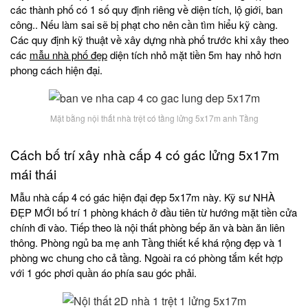
các thành phố có 1 số quy định riêng về diện tích, lộ giới, ban
công.. Nếu làm sai sẽ bị phạt cho nên cần tìm hiểu kỹ càng.
Các quy định kỹ thuật về xây dựng nhà phố trước khi xây theo
các
mẫu nhà phố đẹp
diện tích nhỏ mặt tiền 5m hay nhỏ hơn
phong cách hiện đại.
Mặt bằng nội thất nhà trệt có tầng lửng 5x17m anh Tầng
Cách bố trí xây nhà cấp 4 có gác lửng 5x17m
mái thái
Mẫu nhà cấp 4 có gác hiện đại đẹp 5x17m này. Kỹ sư NHÀ
ĐẸP MỚI bố trí 1 phòng khách ở đầu tiên từ hướng mặt tiền cửa
chính đi vào. Tiếp theo là nội thất phòng bếp ăn và bàn ăn liên
thông. Phòng ngủ ba mẹ anh Tầng thiết kế khá rộng đẹp và 1
phòng wc chung cho cả tầng. Ngoài ra có phòng tắm kết hợp
với 1 góc phơi quần áo phía sau góc phải.