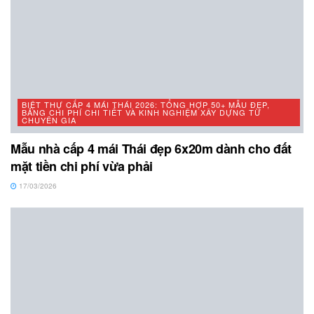
BIỆT THỰ CẤP 4 MÁI THÁI 2026: TỔNG HỢP 50+ MẪU ĐẸP,
BẢNG CHI PHÍ CHI TIẾT VÀ KINH NGHIỆM XÂY DỰNG TỪ
CHUYÊN GIA
Mẫu nhà cấp 4 mái Thái đẹp 6x20m dành cho đất
mặt tiền chi phí vừa phải
17/03/2026