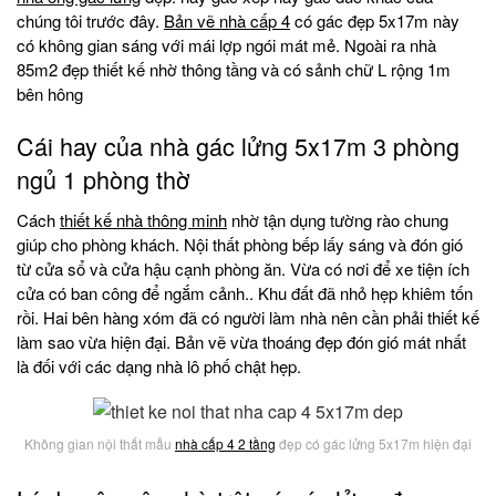
chúng tôi trước đây.
Bản vẽ nhà cấp 4
có gác đẹp 5x17m này
có không gian sáng với mái lợp ngói mát mẻ. Ngoài ra nhà
85m2 đẹp thiết kế nhờ thông tầng và có sảnh chữ L rộng 1m
bên hông
Cái hay của nhà gác lửng 5x17m 3 phòng
ngủ 1 phòng thờ
Cách
thiết kế nhà thông minh
nhờ tận dụng tường rào chung
giúp cho phòng khách. Nội thất phòng bếp lấy sáng và đón gió
từ cửa sổ và cửa hậu cạnh phòng ăn. Vừa có nơi để xe tiện ích
cửa có ban công để ngắm cảnh.. Khu đất đã nhỏ hẹp khiêm tốn
rồi. Hai bên hàng xóm đã có người làm nhà nên cần phải thiết kế
làm sao vừa hiện đại. Bản vẽ vừa thoáng đẹp đón gió mát nhất
là đối với các dạng nhà lô phố chật hẹp.
Không gian nội thất mẫu
nhà cấp 4 2 tầng
đẹp có gác lửng 5x17m hiện đại