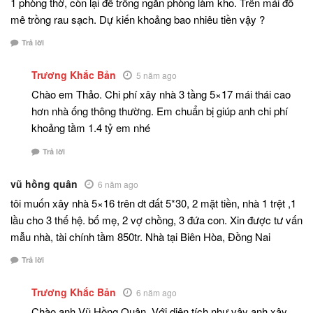
1 phòng thờ, còn lại để trống ngăn phòng làm kho. Trên mái đổ
mê trồng rau sạch. Dự kiến khoảng bao nhiêu tiền vậy ?
Trả lời
Trương Khắc Bản
5 năm ago
Chào em Thảo. Chi phí xây nhà 3 tầng 5×17 mái thái cao
hơn nhà ống thông thường. Em chuẩn bị giúp anh chi phí
khoảng tầm 1.4 tỷ em nhé
Trả lời
vũ hồng quân
6 năm ago
tôi muốn xây nhà 5×16 trên dt đất 5*30, 2 mặt tiền, nhà 1 trệt ,1
lầu cho 3 thế hệ. bố mẹ, 2 vợ chồng, 3 đứa con. Xin được tư vấn
mẫu nhà, tài chính tầm 850tr. Nhà tại Biên Hòa, Đồng Nai
Trả lời
Trương Khắc Bản
6 năm ago
Chào anh Vũ Hồng Quân. Với diện tích như vậy anh xây