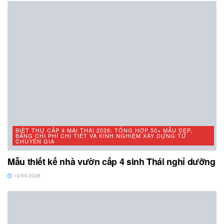
BIỆT THỰ CẤP 4 MÁI THÁI 2026: TỔNG HỢP 50+ MẪU ĐẸP,
BẢNG CHI PHÍ CHI TIẾT VÀ KINH NGHIỆM XÂY DỰNG TỪ
CHUYÊN GIA
Mẫu thiết kế nhà vườn cấp 4 sinh Thái nghỉ dưỡng
13/04/2026