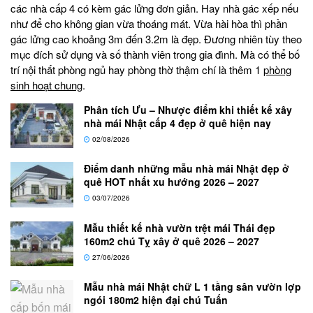
các nhà cấp 4 có kèm gác lửng đơn giản. Hay nhà gác xếp nếu
như để cho không gian vừa thoáng mát. Vừa hài hòa thì phần
gác lửng cao khoảng 3m đến 3.2m là đẹp. Đương nhiên tùy theo
mục đích sử dụng và số thành viên trong gia đình. Mà có thể bố
trí nội thất phòng ngủ hay phòng thờ thậm chí là thêm 1
phòng
sinh hoạt chung
.
Phân tích Ưu – Nhược điểm khi thiết kế xây
nhà mái Nhật cấp 4 đẹp ở quê hiện nay
02/08/2026
Điểm danh những mẫu nhà mái Nhật đẹp ở
quê HOT nhất xu hướng 2026 – 2027
03/07/2026
Mẫu thiết kế nhà vườn trệt mái Thái đẹp
160m2 chú Tỵ xây ở quê 2026 – 2027
27/06/2026
Mẫu nhà mái Nhật chữ L 1 tầng sân vườn lợp
ngói 180m2 hiện đại chú Tuấn