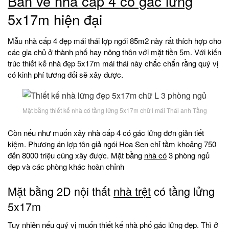
Bản vẽ nhà cấp 4 có gác lửng
5x17m hiện đại
Mẫu nhà cấp 4 đẹp mái thái lợp ngói 85m2 này rất thích hợp cho
các gia chủ ở thành phố hay nông thôn với mặt tiền 5m. Với kiến
trúc thiết kế nhà đẹp 5x17m mái thái này chắc chắn rằng quý vị
có kinh phí tương đối sẽ xây được.
Mặt bằng thiết kế nhà có tầng lửng 5x17m chữ l mái Thái anh Tầng
Còn nếu như muốn xây nhà cấp 4 có gác lửng đơn giản tiết
kiệm. Phương án lợp tôn giả ngói Hoa Sen chỉ tầm khoảng 750
đến 8000 triệu cũng xây được. Mặt bằng
nhà có
3 phòng ngủ
đẹp và các phòng khác hoàn chỉnh
Mặt bằng 2D nội thất
nhà trệt
có tầng lửng
5x17m
Tuy nhiên nếu quý vị muốn thiết kế nhà phố gác lửng đẹp. Thì ở