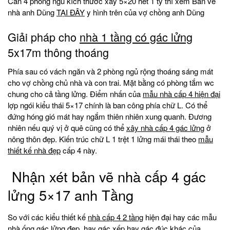
Cần 4 phòng ngủ kích thước xây 5×20 hết 1 tỷ thì xem Bản vẽ
nhà anh Dũng
TẠI ĐÂY
y hình trên của vợ chồng anh Dũng
Giải pháp cho
nhà 1 tầng có gác lửng
5x17m thông thoáng
Phía sau có vách ngăn và 2 phòng ngủ rộng thoáng sáng mát
cho vợ chồng chủ nhà và con trai. Mặt bằng có phòng tắm wc
chung cho cả tầng lửng. Điểm nhấn của
mẫu nhà cấp 4 hiện đại
lợp ngói kiểu thái 5×17 chính là ban công phía chữ L. Có thể
đứng hóng gió mát hay ngắm thiên nhiên xung quanh. Đương
nhiên nếu quý vị ở quê cũng có thể
xây nhà cấp 4 gác lửng
ở
nông thôn đẹp. Kiến trúc chữ L 1 trệt 1 lửng mái thái theo
mẫu
thiết kế nhà đẹp
cấp 4 này.
Nhận xét bản vẽ nhà cấp 4 gác
lửng 5×17 anh Tầng
So với các kiểu thiết kế
nhà cấp 4 2 tầng
hiện đại hay các mẫu
nhà ống gác lửng
đẹp. hay gác xếp hay gác đúc khác của