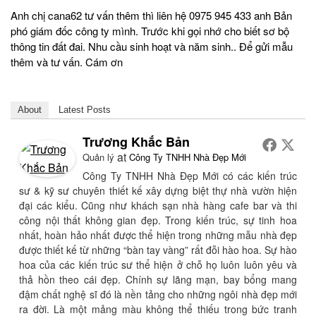
Anh chị cana62 tư vấn thêm thì liên hệ 0975 945 433 anh Bản
phó giám đốc công ty mình. Trước khi gọi nhớ cho biết sơ bộ
thông tin đất đai. Nhu cầu sinh hoạt và năm sinh.. Để gửi mẫu
thêm và tư vấn. Cám ơn
About
Latest Posts
Trương Khắc Bản
at
Quản lý
Công Ty TNHH Nhà Đẹp Mới
Công Ty TNHH Nhà Đẹp Mới có các kiến trúc
sư & kỹ sư chuyên thiết kế xây dựng biệt thự nhà vườn hiện
đại các kiểu. Cũng như khách sạn nhà hàng cafe bar và thi
công nội thất không gian đẹp. Trong kiến trúc, sự tinh hoa
nhất, hoàn hảo nhất được thể hiện trong những mẫu nhà đẹp
được thiết kế từ những “bàn tay vàng” rất đỗi hào hoa. Sự hào
hoa của các kiến trúc sư thể hiện ở chỗ họ luôn luôn yêu và
thả hồn theo cái đẹp. Chính sự lãng mạn, bay bổng mang
đậm chất nghệ sĩ đó là nền tảng cho những ngôi nhà đẹp mới
ra đời. Là một mảng màu không thể thiếu trong bức tranh