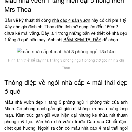
Mẫu nhà vườn 1 tầng hiện đại ở nông thôn
Mrs Thoa
Bản vẽ kỹ thuật thi công
nhà cấp 4 sân vườn
này có chi phí 1 tỷ.
Xây cho gia đình chị Thoa diện tích sử dụng lên đến 160m2
chưa kể mái văng. Đây là 1 trong những bản vẽ thiết kế nhà đẹp
1 tầng ở quê hiện nay. Anh chị
BẤM XEM TẠI ĐÂY
để chọn
Hình ảnh thiết kế xây nhà 1 tầng 3 phòng ngủ 1 phòng thờ góc nhìn 2 chị
Thoa
Thông điệp về ngôi nhà cấp 4 mái thái đẹp
ở quê
Mẫu nhà vườn đẹp 1 tầng
3 phòng ngủ 1 phòng thờ của anh
Minh. Có phong cách gần gũi giản dị không xa hoa nhưng lãng
mạn. Kiến trúc gần gũi vừa hiện đại nhưng kế thừa nét thuần
phong mỹ tục. Văn hóa nhà vườn trước Cau sau Chuối đậm
chết quê hương. Ngoài ra còn có mẫu nhà cấp 4 mái thái ngói