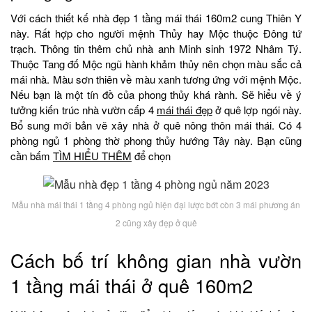
Với cách thiết kế nhà đẹp 1 tầng mái thái 160m2 cung Thiên Y
này. Rất hợp cho người mệnh Thủy hay Mộc thuộc Đông tứ
trạch. Thông tin thêm chủ nhà anh Minh sinh 1972 Nhâm Tý.
Thuộc Tang đố Mộc ngũ hành khảm thủy nên chọn màu sắc cả
mái nhà. Màu sơn thiên về màu xanh tương ứng với mệnh Mộc.
Nếu bạn là một tín đồ của phong thủy khá rành. Sẽ hiểu về ý
tưởng kiến trúc nhà vườn cấp 4
mái thái đẹp
ở quê lợp ngói này.
Bổ sung mới bản vẽ xây nhà ở quê nông thôn mái thái. Có 4
phòng ngủ 1 phòng thờ phong thủy hướng Tây này. Bạn cũng
cần bấm
TÌM HIỂU THÊM
để chọn
Mẫu nhà mái thái 1 tầng 4 phòng ngủ hiện đại lược bớt còn 3 mái phương án
2 cũng xây đẹp ở quê
Cách bố trí không gian nhà vườn
1 tầng mái thái ở quê 160m2