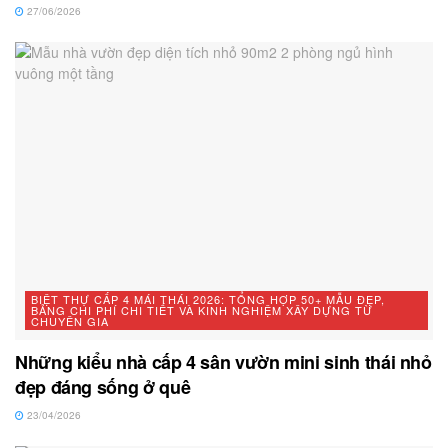
27/06/2026
BIỆT THỰ CẤP 4 MÁI THÁI 2026: TỔNG HỢP 50+ MẪU ĐẸP,
BẢNG CHI PHÍ CHI TIẾT VÀ KINH NGHIỆM XÂY DỰNG TỪ
CHUYÊN GIA
Những kiểu nhà cấp 4 sân vườn mini sinh thái nhỏ
đẹp đáng sống ở quê
23/04/2026