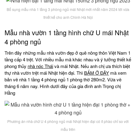
Bổ sụng mẫu nhà 1 tầng 3 phòng ngủ mái Nhật mới nhất năm 2024 tới vừa
thiết kế cho anh Chinh Hà Nội
Mẫu nhà vườn 1 tầng hình chữ U mái Nhật
4 phòng ngủ
Trên đây những mẫu nhà vườn đẹp ở quê nông thôn Việt Nam 1
tầng cấp 4 trệt. Với nhiều mẫu mã khác nhau và ý tưởng thiết kế
phong thủy
nhà nóc Thái
và mái Nhật. Nếu anh chị ưa thích biệt
thự nhà vườn trệt mái Nhật hiện đại. Thì
BẤM Ở ĐÂY
mà xem
bản vẽ nhà 1 tầng 4 phòng ngủ 1 phòng thờ 280m2. Vừa vẽ
tháng 6 năm nay. Hình dưới đây của gia đình anh Trọng chị
Hằng
Phương án nhà chữ U 4 phòng ngủ mái Nhật hiện đại có ít phào chỉ so với
mẫu trên