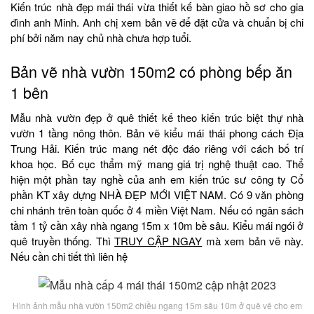
Kiến trúc nhà đẹp mái thái vừa thiết kế bàn giao hồ sơ cho gia
đình anh Minh. Anh chị xem bản vẽ để đặt cửa và chuẩn bị chi
phí bởi năm nay chủ nhà chưa hợp tuổi.
Bản vẽ nhà vườn 150m2 có phòng bếp ăn
1 bên
Mẫu nhà vườn đẹp ở quê thiết kế theo kiến trúc biệt thự nhà
vườn 1 tầng nông thôn. Bản vẽ kiểu mái thái phong cách Địa
Trung Hải. Kiến trúc mang nét độc đáo riêng với cách bố trí
khoa học. Bố cục thẩm mỹ mang giá trị nghệ thuật cao. Thể
hiện một phần tay nghề của anh em kiến trúc sư công ty Cổ
phần KT xây dựng NHÀ ĐẸP MỚI VIỆT NAM. Có 9 văn phòng
chi nhánh trên toàn quốc ở 4 miền Việt Nam. Nếu có ngân sách
tầm 1 tỷ cần xây nhà ngang 15m x 10m bề sâu. Kiểu mái ngói ở
quê truyền thống. Thì
TRUY CẬP NGAY
mà xem bản vẽ này.
Nếu cần chi tiết thì liên hệ
Hình ảnh mẫu nhà vườn 150m2 chiều ngang 15m sâu 10m ở quê vẽ cho em