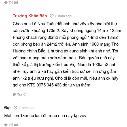
Trả lời
Trương Khắc Bản
6 năm ago
Chào anh Lê Như Tuân đất anh như vậy xây nhà biệt thự
sân vườn khoảng 170m2. Xây khoảng ngang 14m x 12.5m
Phòng khách rộng 30m2 mỗi phòng ngủ 14m2 đến 18m2
còn phòng bếp ăn 24m2 trở lên. Anh sinh 1960 mạng Thổ.
Hướng chính Bắc là hướng tốt cung sinh khí anh nhé. Tốt
với nam mạng màu sơn sẫm màu . Bản quyền nhà này
thiết kế giá thị trường kiến trúc Việt Nam là 100k/m2 ánh
nhé. Tùy anh ở xa hay gần kiến trúc sư sẽ linh ứng giảm
anh 1-2 triệu hữu nghị. Cho đi là còn mãi. Nếu anh ok hãy
gọi cho KTS 0975 945 433 để tư vấn thêm
Trả lời
Đạt
7 năm ago
Mat tien 13m có lam đc mau nha nay kg vay
Trả lời