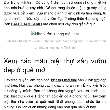
Địa Trung Hải trên. Có cùng 1 diện tích sử dụng nhưng thiết kế
cho các hướng xây nhà. Có đất rộng thuộc mệnh gì xây cũng
được vừa tiết kiệm. Vừa mang giá trị thiền định và tiện dụng, tự
tại an nhiên.. Nếu xây nhà vườn đẹp ở nông thôn 4 phòng ngủ.
Bạn
BẤM THAM KHẢO
mà chọn nếu xây đơn giản ở quê
Hình ảnh nhà biệt thự vườn 1 tầng đẹp mái thái ở nông thôn 180m2 hình chữ
L 4 phòng ngủ hướng Tây Nam
Xem các mẫu biệt thự
sân vườn
đẹp
ở quê mới
Hãy trao quyền làm đẹp ngôi
biệt thự mái thái
sân vườn
trệt
đẹp
như trên. Hay các phong cách khác cho anh em Ê kíp kiến trúc
sư công ty mình. Bạn sẽ không thất vọng.! Nếu ưa thích kiến
trúc biệt thự ở quê 1 tầng tân cổ điển có 4 phòng ngủ. Hãy xem
biệt thự nhà vườn ở quê mái Nhật phong cách châu âu chị
Nhung. Có liên quan nhưng đẳng cấp hơn qua bài viết này