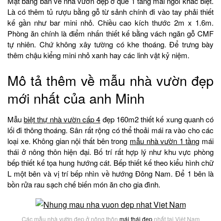
Mặt bằng bản vẽ nhà vườn đẹp ở quê 1 tầng mái ngói khác biệt.
Là có thêm tủ rượu bằng gỗ từ sảnh chính đi vào tay phải thiết
kế gần như bar mini nhỏ. Chiều cao kích thước 2m x 1.6m.
Phòng ăn chính là điểm nhấn thiết kế bằng vách ngăn gỗ CMF
tự nhiên. Chứ không xây tường có khe thoáng. Để trưng bày
thêm chậu kiểng mini nhỏ xanh hay các linh vật kỷ niệm.
Mô tả thêm về mẫu nhà vườn đẹp
mới nhất của anh Minh
Mẫu
biệt thự nhà vườn cấp 4
đẹp 160m2 thiết kế xung quanh có
lối đi thông thoáng. Sân rất rộng có thể thoải mái ra vào cho các
loại xe. Không gian nội thất bên trong
mẫu nhà vườn 1 tầng
mái
thái ở nông thôn hiện đại. Bố trí rất hợp lý như khu vực phòng
bếp thiết kế tọa hung hướng cát. Bếp thiết kế theo kiểu hình chữ
L một bên và vị trí bếp nhìn về hướng Đông Nam. Để 1 bên là
bồn rửa rau sạch chế biến món ăn cho gia đình.
Các mẫu nhà vườn đẹp ở nông thôn
mái thái đẹp
nhất tại Việt Nam