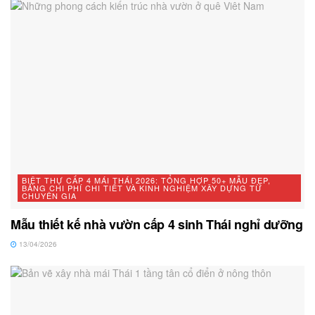
BIỆT THỰ CẤP 4 MÁI THÁI 2026: TỔNG HỢP 50+ MẪU ĐẸP,
BẢNG CHI PHÍ CHI TIẾT VÀ KINH NGHIỆM XÂY DỰNG TỪ
CHUYÊN GIA
Mẫu thiết kế nhà vườn cấp 4 sinh Thái nghỉ dưỡng
13/04/2026