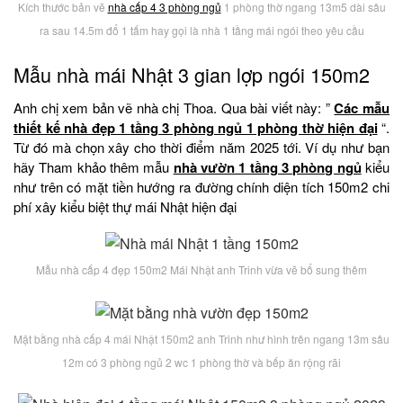
Kích thước bản vẽ
nhà cấp 4 3 phòng ngủ
1 phòng thờ ngang 13m5 dài sâu
ra sau 14.5m đổ 1 tấm hay gọi là nhà 1 tầng mái ngói theo yêu cầu
Mẫu nhà mái Nhật 3 gian lợp ngói 150m2
Anh chị xem bản vẽ nhà chị Thoa. Qua bài viết này: ”
Các mẫu
thiết kế nhà đẹp 1 tầng 3 phòng ngủ 1 phòng thờ hiện đại
“.
Từ đó mà chọn xây cho thời điểm năm 2025 tới. Ví dụ như bạn
hãy Tham khảo thêm mẫu
nhà vườn 1 tầng 3 phòng ngủ
kiểu
như trên có mặt tiền hướng ra đường chính diện tích 150m2 chi
phí xây kiểu biệt thự mái Nhật hiện đại
Mẫu nhà cấp 4 đẹp 150m2 Mái Nhật anh Trinh vừa vẽ bổ sung thêm
Mặt bằng nhà cấp 4 mái Nhật 150m2 anh Trinh như hình trên ngang 13m sâu
12m có 3 phòng ngủ 2 wc 1 phòng thờ và bếp ăn rộng rãi