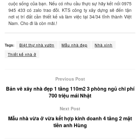
cuộc sống của bạn. Nếu có nhu cầu thực sự hãy kết nối 0975
945 433 có zalo trao đỗi. KTS công ty xây dựng sẽ đến tận
nơi vị trí đất cần thiết kế và làm việc tại 34/34 tỉnh thành Việt
Nam. Cho đi là còn mãi.!
Tags:
Biệt thự nhà vườn
Mẫu nhà đẹp
Nhà xinh
Thiết kế nhà ở
Previous Post
Bản vẽ xây nhà đẹp 1 tầng 110m2 3 phòng ngủ chi phí
700 triệu mái Nhật
Next Post
Mẫu nhà vừa ở vừa kết hợp kinh doanh 4 tầng 2 mặt
tiền anh Hùng