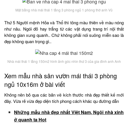
Mặt bằng nhà mái thái 1 tầng 3 phòng ngủ 1 phòng thờ anh Vũ
Thứ 5 Người mệnh Hỏa và Thổ thì tông màu thiên về màu nóng
như nâu. Ngói đỏ hay trắng từ các vật dụng trang trí nội thất
không gian xung quanh.. Chứ không phải nói suông miễn sao là
đẹp không quan trọng gì..
Nhà mái thái 1 tầng 150m2 hình ảnh góc nhìn thứ 3 của gia đình anh Anh
Xem mẫu nhà sân vườn mái thái 3 phòng
ngủ 10x16m ở bài viết
Không nên bỏ qua các bản vẽ kích thước nhà đẹp thiết kế mới
đây. Vừa rẻ vừa đẹp diện tích phong cách khác qu đường dẫn
Những mẫu nhà đẹp nhất Việt Nam, Ngôi nhà xinh
ở quanh ta Hot