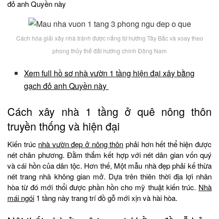
đỏ anh Quyền này
Cách hóa giải xây nhà tránh được nắng từ hướng Tây Bắc và xoay theo
phong thủy thế đất hướng chính Đông Nam
Xem full hồ sơ nhà vườn 1 tầng hiện đại xây bằng
gạch đỏ anh Quyền này
Cách xây nhà 1 tầng ở quê nông thôn
truyền thống và hiện đại
Kiến trúc
nhà vườn đẹp ở nông thôn
phải hơn hết thể hiện được
nét chân phương. Đằm thắm kết hợp với nét dân gian vốn quý
và cái hồn của dân tộc. Hơn thế, Một mẫu nhà đẹp phải kế thừa
nét trang nhã không gian mở. Dựa trên thiên thời địa lợi nhân
hòa từ đó mới thổi được phần hồn cho mỹ thuật kiến trúc.
Nhà
mái ngói
1 tầng này trang trí đồ gỗ mới xịn và hài hòa.