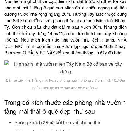
Nói thêm một chút về đặc điểm khu đất trước khi thiết kế xây
nhà mái thái 1 tầng
ở quê anh Minh đó là chiều ngang mặt tiền
đường trước
nhà rộng
ngang 20m. Hướng Tây Bắc thuộc cung
Lục Sát không tốt so với phong thủy nhà ở anh Minh tuổi Nhâm
Tý. Còn chiều sâu khu đất dài ra sau vườn 30m. Nhưng diện
tích thiết kế xây dựng 14,5×11,5 nên diện tích thực xây khoảng
160m2. Nếu thích kiến trúc nhà vườn mái lệch 1 tầng. NHÀ
ĐẸP MỚI mình có mẫu nhà vườn lợp ngói ở quê 160m2 này.
Bạn xem
Ở BÀI VIẾT NÀY
để xem thêm thông tin đầy đủ hơn
Bản vẽ xây nhà 1 tầng mái lệch 3 phòng ngủ 1 phòng thờ diện tích 10x18m
phủ bì liên hệ 0975 945 433 để có bản vẽ
Trong đó kích thước các phòng nhà vườn 1
tầng mái thái ở quê đẹp như sau
Phòng khách 35m2 kết hợp với phòng thờ