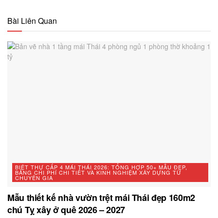
Bài Liên Quan
BIỆT THỰ CẤP 4 MÁI THÁI 2026: TỔNG HỢP 50+ MẪU ĐẸP,
BẢNG CHI PHÍ CHI TIẾT VÀ KINH NGHIỆM XÂY DỰNG TỪ
CHUYÊN GIA
Mẫu thiết kế nhà vườn trệt mái Thái đẹp 160m2
chú Tỵ xây ở quê 2026 – 2027