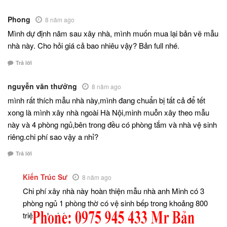
Phong
8 năm ago
Mình dự định năm sau xây nhà, mình muốn mua lại bản vẽ mẫu
nhà này. Cho hỏi giá cả bao nhiêu vậy? Bản full nhé.
Trả lời
nguyễn văn thưởng
8 năm ago
mình rất thích mẫu nhà này,mình đang chuẩn bị tất cả để tết
xong là mình xây nhà ngoài Hà Nội,minh muỗn xây theo mẫu
này và 4 phòng ngủ,bên trong đều có phòng tắm và nhà vệ sinh
riêng.chi phí sao vậy a nhỉ?
Trả lời
Kiến Trúc Sư
8 năm ago
Chi phí xây nhà này hoàn thiện mẫu nhà anh Minh có 3
phòng ngủ 1 phòng thờ có vệ sinh bếp trong khoảng 800
triệu anh nhé.