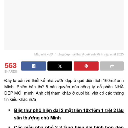
Mẫu nhà vườn 1 tầng đẹp mái thái ở quê anh Minh cập nhật 2025
563
SHARES
Đây là bản vẽ thiết kế nhà vườn đẹp ở quê diện tích 160m2 anh
Minh. Phiên bản thứ 5 bản quyền của công ty cổ phần NHÀ
ĐẸP MỚI mình. Anh chị tham khảo ở cuối bài viết có các thông
tin kiểu khác nữa
Biệt thự phố hiện đại 2 mặt tiền 10x16m 1 trệt 2 lầu
sân thượng chú Minh
Các mẫu nhà phố 2 3 tầng hiện đại hình hộp đẹp