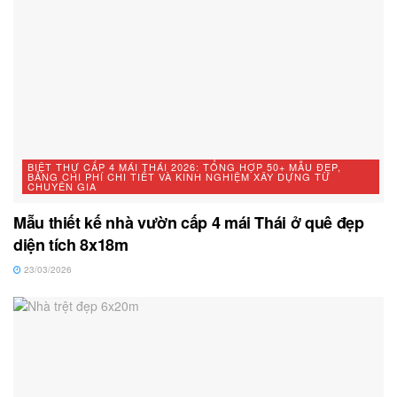
BIỆT THỰ CẤP 4 MÁI THÁI 2026: TỔNG HỢP 50+ MẪU ĐẸP,
BẢNG CHI PHÍ CHI TIẾT VÀ KINH NGHIỆM XÂY DỰNG TỪ
CHUYÊN GIA
Mẫu thiết kế nhà vườn cấp 4 mái Thái ở quê đẹp
diện tích 8x18m
23/03/2026