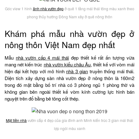
Góc view 1 hình
ảnh nhà vườn đẹp
ở quê 1 tầng mái thái tông màu xanh theo
phong thủy hướng Đông Nam xây ở quê nông thôn
Khám phá mẫu nhà vườn đẹp ở
nông thôn Việt Nam đẹp nhất
Mẫu
nhà vườn cấp 4 mái thái
đẹp thiết kế rất ấn tượng vừa
mang nét kiến trúc
nhà vườn kiểu châu Âu
, thiết kế với vòm mái
hiện đại kết hợp với mô hình
nhà 3 gian
truyền thống mái thái.
Diện tích xây dựng sàn nhà vườn đẹp ở nông thôn là 160m2
trong đó mặt bằng bố trí nhà có 3 phòng ngủ 1 phòng thờ và
không gian bên ngoài thiết kế vòm kính cường lực hình bán
nguyệt trên đổ bằng bê tông cốt thép.
Mặt tiền nhà
vườn cấp 4 đẹp của gia đình anh Minh kiến trúc 3 gian mái thái
lợp ngói màu xanh