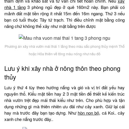
thẩm định và khảo sát và tư vấn chi tiết hoàn chỉnh. Nếu
xây
nhà 1 tầng
3 phòng ngủ đẹp ở quê 160m2 này. Bạn phải có
mảnh đất mặt tiền rộng ít nhất 15m đến 16m ngang. Thứ 3 nếu
bạn có tuổi thuộc Tây tứ trạch. Thì điều chỉnh mặt bằng công
năng chứ không thể xây như mặt bằng trên được
Phương án xây nhà vườn mái thái 1 tầng theo màu sắc phong thủy mệnh Thổ
hoặc Hỏa thiên về tông màu nóng như nâu đỏ
Lưu ý khi xây nhà ở nông thôn theo phong
thủy
Lưu ý thứ 4 tùy theo hướng nắng và gió và vị trí đất yếu hay
nguyên thổ. Kiểu mặt tiền hay 2 3 mặt tiền để thiết kế kiến trúc
nhà vườn trệt đẹp mái thái kiểu như trên. Cho phù hợp và tận
dụng những gì mà thiên nhiên ưu đãi như cây xanh. Giữ lại cái
hay mà trước đây bạn tạo dựng. Như
hòn non bộ
, cá Koi.. cây
xanh che nắng trước đây..