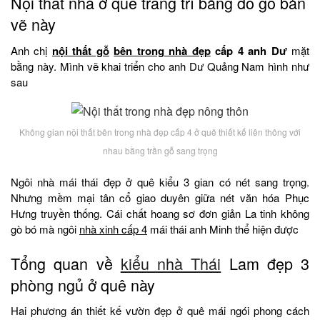
Nội thất nhà ở quê trang trí bằng đồ gỗ bản
vẽ này
Anh chị
nội thất gỗ
bên trong nhà đẹp
cấp 4 anh Dư
mặt
bằng này. Mình vẽ khai triển cho anh Dư Quảng Nam hình như
sau
Không gian nội thất bên trong nhà đẹp cấp 4 ở quê thiết kế liên thông với
nhau bằng trần gỗ sang trọng
Ngôi nhà mái thái đẹp ở quê kiểu 3 gian có nét sang trọng.
Nhưng mềm mại tân cổ giao duyên giữa nét văn hóa Phục
Hưng truyền thống. Cái chất hoang sơ đơn giản La tinh không
gò bó mà ngôi
nhà xinh cấp 4
mái thái anh Minh thể hiện được
Tổng quan về
kiểu nhà Thái
Lam đẹp 3
phòng ngủ ở quê này
Hai phương án thiết kế vườn đẹp ở quê mái ngói phong cách