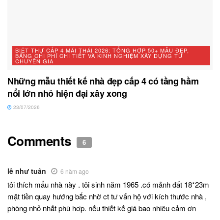
BIỆT THỰ CẤP 4 MÁI THÁI 2026: TỔNG HỢP 50+ MẪU ĐẸP,
BẢNG CHI PHÍ CHI TIẾT VÀ KINH NGHIỆM XÂY DỰNG TỪ
CHUYÊN GIA
Những mẫu thiết kế nhà đẹp cấp 4 có tầng hầm
nổi lớn nhỏ hiện đại xây xong
23/07/2026
Comments
6
lê như tuân
6 năm ago
tôi thích mẩu nhà này . tôi sinh năm 1965 .có mảnh đất 18*23m
mặt tiền quay hướng bắc nhờ ct tư vấn hộ với kích thước nhà ,
phòng nhỏ nhất phù hơp. nếu thiết kế giá bao nhiêu cảm ơn