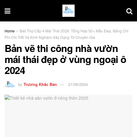
Home
Biệt Thự Cấp 4 Mái Thái 2026: Tổng Hợp 50+ Mẫu Đẹp, Bảng Chi
Phí Chi Tiết Và Kinh Nghiệm Xây Dựng Từ Chuyên Gia
Bản vẽ thi công nhà vườn
mái thái đẹp ở vùng ngoại ô
2024
by
Trương Khắc Bản
21/06/2024