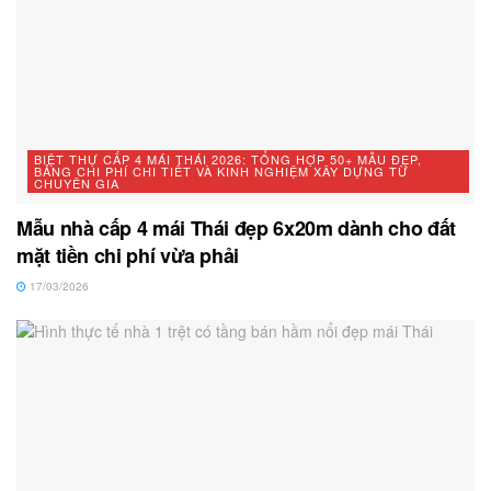
BIỆT THỰ CẤP 4 MÁI THÁI 2026: TỔNG HỢP 50+ MẪU ĐẸP,
BẢNG CHI PHÍ CHI TIẾT VÀ KINH NGHIỆM XÂY DỰNG TỪ
CHUYÊN GIA
Mẫu nhà cấp 4 mái Thái đẹp 6x20m dành cho đất
mặt tiền chi phí vừa phải
17/03/2026