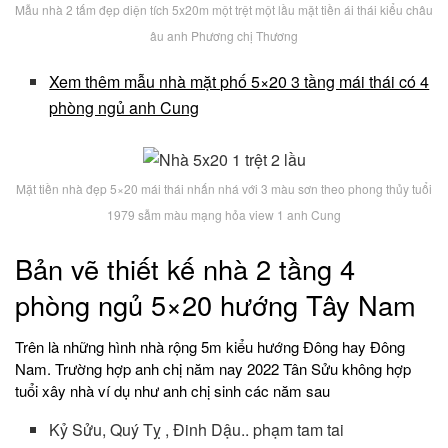
Mẫu nhà 2 tấm đẹp diện tích 5x20m một trệt một lầu mặt tiền ái thái kiểu châu
âu anh Phương chị Thương
Xem thêm mẫu nhà mặt phố 5×20 3 tầng mái thái có 4
phòng ngủ anh Cung
Mặt tiền nhà đẹp 5×20 mái thái nhấn nhá với 3 màu sơn theo phong thủy tuổi
1979 sẫm màu mạng hỏa view 1 anh Cung
Bản vẽ thiết kế nhà 2 tầng 4
phòng ngủ 5×20 hướng Tây Nam
Trên là những hình nhà rộng 5m kiểu hướng Đông hay Đông
Nam. Trường hợp anh chị năm nay 2022 Tân Sửu không hợp
tuổi xây nhà ví dụ như anh chị sinh các năm sau
Kỷ Sửu, Quý Tỵ , Đinh Dậu.. phạm tam tai