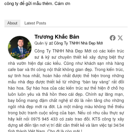
công ty để gửi mẫu thêm. Cám ơn
About
Latest Posts
Trương Khắc Bản
at
Quản lý
Công Ty TNHH Nhà Đẹp Mới
Công Ty TNHH Nhà Đẹp Mới có các kiến trúc
sư & kỹ sư chuyên thiết kế xây dựng biệt thự
nhà vườn hiện đại các kiểu. Cũng như khách sạn nhà hàng
cafe bar và thi công nội thất không gian đẹp. Trong kiến trúc,
sự tinh hoa nhất, hoàn hảo nhất được thể hiện trong những
mẫu nhà đẹp được thiết kế từ những “bàn tay vàng” rất đỗi
hào hoa. Sự hào hoa của các kiến trúc sư thể hiện ở chỗ họ
luôn luôn yêu và thả hồn theo cái đẹp. Chính sự lãng mạn,
bay bổng mang đậm chất nghệ sĩ đó là nền tảng cho những
ngôi nhà đẹp mới ra đời. Là một mảng màu không thể thiếu
trong bức tranh cuộc sống của bạn. Nếu có nhu cầu thực sự
hãy kết nối 0975 945 433 có zalo trao đỗi. KTS công ty xây
dựng sẽ đến tận nơi vị trí đất cần thiết kế và làm việc tại 34/34
tỉnh thành Việt Nam. Cho đi là còn mãi.!