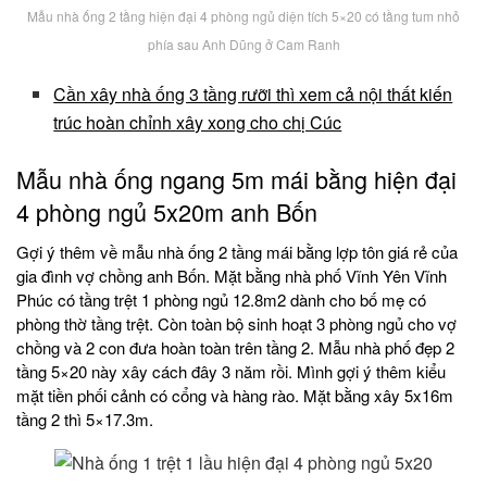
Mẫu nhà ống 2 tầng hiện đại 4 phòng ngủ diện tích 5×20 có tầng tum nhỏ
phía sau Anh Dũng ở Cam Ranh
Cần xây nhà ống 3 tầng rưỡi thì xem cả nội thất kiến
trúc hoàn chỉnh xây xong cho chị Cúc
Mẫu nhà ống ngang 5m mái bằng hiện đại
4 phòng ngủ 5x20m anh Bốn
Gợi ý thêm về mẫu nhà ống 2 tầng mái bằng lợp tôn giá rẻ của
gia đình vợ chồng anh Bốn. Mặt bằng nhà phố Vĩnh Yên Vĩnh
Phúc có tầng trệt 1 phòng ngủ 12.8m2 dành cho bố mẹ có
phòng thờ tầng trệt. Còn toàn bộ sinh hoạt 3 phòng ngủ cho vợ
chồng và 2 con đưa hoàn toàn trên tầng 2. Mẫu nhà phố đẹp 2
tầng 5×20 này xây cách đây 3 năm rồi. Mình gợi ý thêm kiểu
mặt tiền phối cảnh có cổng và hàng rào. Mặt bằng xây 5x16m
tầng 2 thì 5×17.3m.