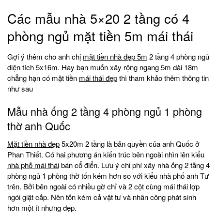
Các mẫu nhà 5×20 2 tầng có 4
phòng ngủ mặt tiền 5m mái thái
Gợi ý thêm cho anh chị
mặt tiền nhà đẹp 5m
2 tầng 4 phòng ngủ
diện tích 5x16m. Hay bạn muốn xây rộng ngang 5m dài 18m
chẳng hạn có mặt tiền
mái thái đẹp
thì tham khảo thêm thông tin
như sau
Mẫu nhà ống 2 tầng 4 phòng ngủ 1 phòng
thờ anh Quốc
Mặt tiền nhà đẹp
5x20m 2 tầng là bản quyền của anh Quốc ở
Phan Thiết. Có hai phương án kiến trúc bên ngoài nhìn lên kiểu
nhà phố mái thái
bán cổ điển. Lưu ý chi phí xây nhà ống 2 tầng 4
phòng ngủ 1 phòng thờ tốn kém hơn so với kiểu nhà phố anh Tư
trên. Bởi bên ngoài có nhiều gờ chỉ và 2 cột cùng mái thái lợp
ngói giật cấp. Nên tốn kém cả vật tư và nhân công phát sinh
hơn một ít nhưng đẹp.