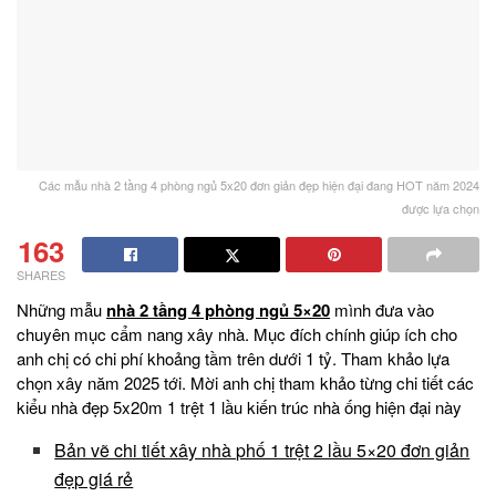
Các mẫu nhà 2 tầng 4 phòng ngủ 5x20 đơn giản đẹp hiện đại đang HOT năm 2024
được lựa chọn
163
SHARES
Những mẫu
nhà 2 tầng 4 phòng ngủ 5×20
mình đưa vào
chuyên mục cẩm nang xây nhà. Mục đích chính giúp ích cho
anh chị có chi phí khoảng tầm trên dưới 1 tỷ. Tham khảo lựa
chọn xây năm 2025 tới. Mời anh chị tham khảo từng chi tiết các
kiểu nhà đẹp 5x20m 1 trệt 1 lầu kiến trúc nhà ống hiện đại này
Bản vẽ chi tiết xây nhà phố 1 trệt 2 lầu 5×20 đơn giản
đẹp giá rẻ