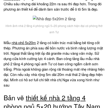
Chiều sâu nhưng dài khoảng 22m ra sau thì đẹp hơn. Trong đó
phương án thiết kế để dành làm sân trước để ô tô 5m là đẹp.
Hình ảnh nhà 2 tầng 4 phòng ngủ 5×20 phong cách hiện đại có phòng thờ
anh Tư
Mẫu
nhà phố 5x20m
2 tầng có kiến trúc mái bằng bê tông cốt
thép. Phương án phía sau để bồn nước và bình năng lượng mặt
trời. Ngoại thất tầng trệt ốp đá granite màu vàng vân mây. Sử
dụng cửa kính cường lực 4 cánh. Ban công tầng lầu mẫu nhà
phố 2 tầng 4 phòng ngủ anh Tư có ban công ngắm cảnh sơn
trắng. Phía ngoài không gian rộng rãi thoáng mát nhẹ nhàng hiện
đại. Còn nếu xây nhà rộng 5m dài 20m mái thái 2 tầng đẹp hiện
đại. Mình có hồ sơ full chi tiết nhà chị Nga vừa xong hình như
sau
Bản vẽ
thiết kế nhà 2 tầng 4
phòng ngủ
5×20 hướng Tây Nam