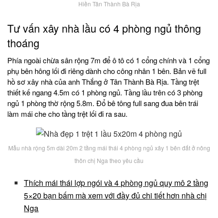
Hiền Tân Thành Bà Rịa
Tư vấn xây nhà lầu có 4 phòng ngủ thông
thoáng
Phía ngoài chừa sân rộng 7m để ô tô có 1 cổng chính và 1 cổng
phụ bên hông lối đi riêng dành cho công nhân 1 bên. Bản vẽ full
hồ sơ xây nhà của anh Thắng ở Tân Thành Bà Rịa. Tầng trệt
thiết kế ngang 4.5m có 1 phòng ngủ. Tầng lầu trên có 3 phòng
ngủ 1 phòng thờ rộng 5.8m. Đổ bê tông full sang đua bên trái
làm mái che cho tầng trệt lối đi ra sau.
Mẫu nhà rộng 5m dài 20m 2 tầng mái thái 4 phòng ngủ xây 1 bên đất ở nông
thôn chị Nga theo yêu cầu
Thích mái thái lợp ngói và 4 phòng ngủ quy mô 2 tầng
5×20 bạn bấm mà xem với đầy đủ chi tiết hơn nhà chị
Nga