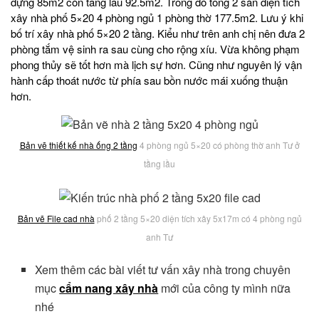
dựng 85m2 còn tầng lầu 92.5m2. Trong đó tổng 2 sàn diện tích
xây nhà phố 5×20 4 phòng ngủ 1 phòng thờ 177.5m2. Lưu ý khi
bố trí xây nhà phố 5×20 2 tầng. Kiểu như trên anh chị nên đưa 2
phòng tắm vệ sinh ra sau cùng cho rộng xíu. Vừa không phạm
phong thủy sẽ tốt hơn mà lịch sự hơn. Cũng như nguyên lý vận
hành cấp thoát nước từ phía sau bồn nước mái xuống thuận
hơn.
Bản vẽ thiết kế nhà ống 2 tầng
4 phòng ngủ 5×20 có phòng thờ anh Tư ở
tầng lầu
Bản vẽ File cad nhà
phố 2 tầng 5×20 diện tích xây 5x17m có 4 phòng ngủ
anh Tư
Xem thêm các bài viết tư vấn xây nhà trong chuyên
mục
cẩm nang xây nhà
mới của công ty mình nữa
nhé