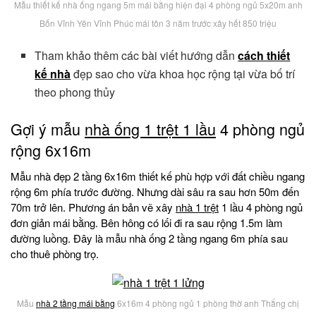
Mẫu thiết kế nhà ống ngang 5m mái bằng hiện đại 4 phòng ngủ 5x20m anh
Bốn Vĩnh Yên Vĩnh Phúc mái tôn 3 năm trước xây hết 850 triệu
Tham khảo thêm các bài viết hướng dẫn
cách thiết
kế nhà
đẹp sao cho vừa khoa học rộng tại vừa bố trí
theo phong thủy
Gợi ý mẫu
nhà ống 1 trệt 1 lầu
4 phòng ngủ
rộng 6x16m
Mẫu nhà đẹp 2 tầng 6x16m thiết kế phù hợp với đất chiều ngang
rộng 6m phía trước đường. Nhưng dài sâu ra sau hơn 50m đến
70m trở lên. Phương án bản vẽ xây
nhà 1 trệt
1 lầu 4 phòng ngủ
đơn giản mái bằng. Bên hông có lối đi ra sau rộng 1.5m làm
đường luồng. Đây là mẫu nhà ống 2 tầng ngang 6m phía sau
cho thuê phòng trọ.
Mẫu
nhà 2 tầng mái bằng
6x16m 4 phòng ngủ 1 phòng thờ anh Thắng chị