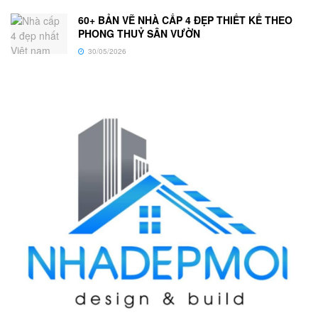
60+ BẢN VẼ NHÀ CẤP 4 ĐẸP THIẾT KẾ THEO
PHONG THUỶ SÂN VƯỜN
30/05/2026