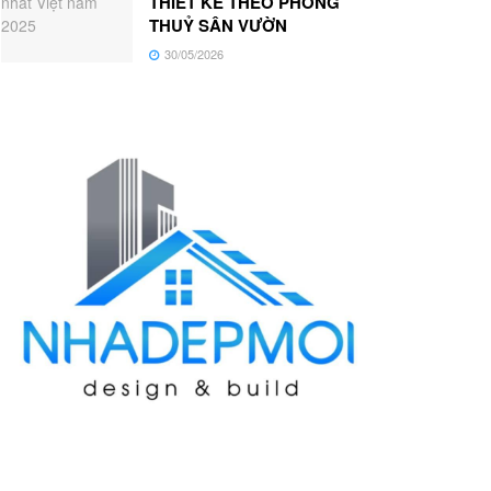
THIẾT KẾ THEO PHONG
THUỶ SÂN VƯỜN
30/05/2026