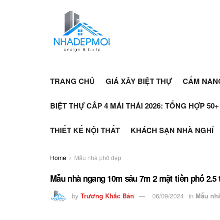
TRANG CHỦ
GIÁ XÂY BIỆT THỰ
CẨM NAN
BIỆT THỰ CẤP 4 MÁI THÁI 2026: TỔNG HỢP 50
THIẾT KẾ NỘI THẤT
KHÁCH SẠN NHÀ NGHỈ
Home
Mẫu nhà phố đẹp
Mẫu nhà ngang 10m sâu 7m 2 mặt tiền phố 2.5 
by
Trương Khắc Bản
06/09/2024
in
Mẫu nh