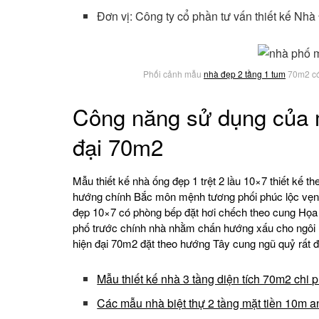
Đơn vị: Công ty cổ phần tư vấn thiết kế Nh
Phối cảnh mẫu
nhà đẹp 2 tầng 1 tum
70m2 có 
Công năng sử dụng của
đại 70m2
Mẫu thiết kế nhà ống đẹp 1 trệt 2 lầu 10×7 thiết kế 
hướng chính Bắc môn mệnh tương phối phúc lộc vẹn 
đẹp 10×7 có phòng bếp đặt hơi chếch theo cung Họa
phố trước chính nhà nhằm chấn hướng xấu cho ngôi n
hiện đại 70m2 đặt theo hướng Tây cung ngũ quỷ rất 
Mẫu thiết kế nhà 3 tầng diện tích 70m2 chi 
Các mẫu nhà biệt thự 2 tầng mặt tiền 10m a