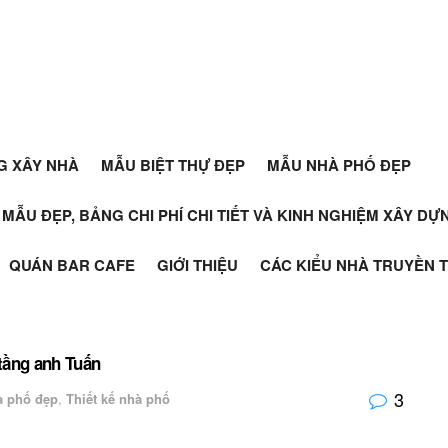
G XÂY NHÀ
MẪU BIỆT THỰ ĐẸP
MẪU NHÀ PHỐ ĐẸP
+ MẪU ĐẸP, BẢNG CHI PHÍ CHI TIẾT VÀ KINH NGHIỆM XÂY D
QUÁN BAR CAFE
GIỚI THIỆU
CÁC KIỂU NHÀ TRUYỀN 
tầng anh Tuấn
3
à phố đẹp
,
Thiết kế nhà phố