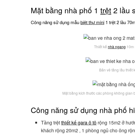
Mặt bằng nhà phố 1
trệt
2 lầu 
Công năng sử dụng mẫu
biệt thự mini
1 trệt 2 lầu 70m
Thiết kế
nhà ngang
10m s
Bản vẽ tầng lầu thiế
Mặt bằng kích thước các phòng không gian b
Công năng sử dụng nhà phố hi
Tầng trệt
thiết kế gara ô tô
rộng 15m2 ở hướn
khách rộng 20m2 , 1 phòng ngủ cho ông rộ