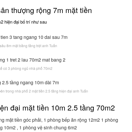
sân thượng rộng 7m mặt tiền
2 hiện đại bố trí như sau
âu 8m mặt bằng tầng trệt anh Tuấn
t kế có 3 phòng ngủ nhà phố 70m2
ên trong nhà phố 2 mặt tiền 2.5 tầng hiện đại anh Tuấn
ện đại mặt tiền 10m 2.5 tầng 70m2
g mặt tiền góc phải, 1 phòng bếp ăn rộng 12m2 1 phòng
ng 10m2 , 1 phòng vệ sinh chung 6m2