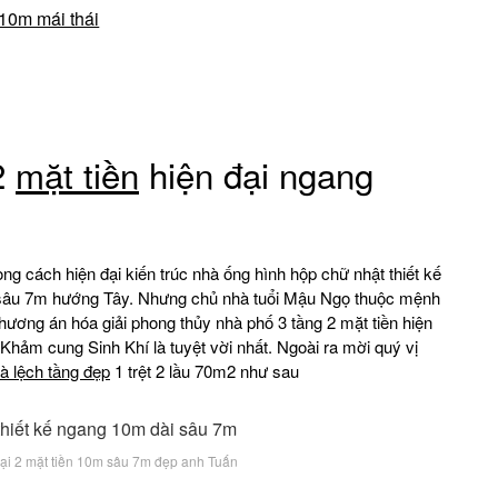
 10m mái thái
2
mặt tiền
hiện đại ngang
ong cách hiện đại kiến trúc nhà ống hình hộp chữ nhật thiết kế
u sâu 7m hướng Tây. Nhưng chủ nhà tuổi Mậu Ngọ thuộc mệnh
ơng án hóa giải phong thủy nhà phố 3 tầng 2 mặt tiền hiện
hảm cung Sinh Khí là tuyệt vời nhất. Ngoài ra mời quý vị
hà lệch tầng đẹp
1 trệt 2 lầu 70m2 như sau
đại 2 mặt tiền 10m sâu 7m đẹp anh Tuấn