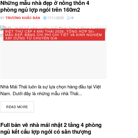
Những mẫu nhà đẹp ở nông thôn 4
phòng ngủ lợp ngói trên 160m2
BY
17/11/2025
TRƯƠNG KHẮC BẢN
0
BIỆT THỰ CẤP 4 MÁI THÁI 2026: TỔNG HỢP 50+
MẪU ĐẸP, BẢNG CHI PHÍ CHI TIẾT VÀ KINH NGHIỆM
XÂY DỰNG TỪ CHUYÊN GIA
Nhà Mái Thái luôn là sự lựa chọn hàng đầu tại Việt
Nam. Dưới đây là những mẫu nhà Thái...
READ MORE
DETAILS
Full bản vẽ nhà mái nhật 2 tầng 4 phòng
ngủ kết cấu lợp ngói có sân thượng