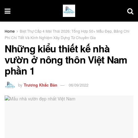
Home
Biệt Thự Cấp 4 Mái Thái 2026: Tổng Hợp 50+ Mẫu Đẹp, Bảng Chi
Phí Chi Tiết Và Kinh Nghiệm Xây Dựng Từ Chuyên Gia
Những kiểu thiết kế nhà
vườn ở nông thôn Việt Nam
phần 1
by
Trương Khắc Bản
06/09/2022