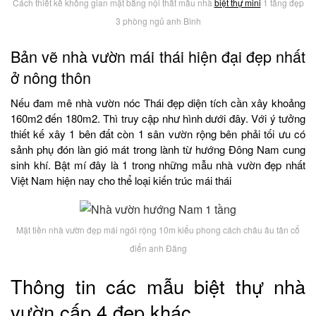
Cách thiết kế không gian mặt bằng nội thất mẫu nhà
biệt thự mini
1 tầng đẹp
3 phòng ngủ anh Bình
Bản vẽ nhà vườn mái thái hiện đại đẹp nhất
ở nông thôn
Nếu đam mê nhà vườn nóc Thái đẹp diện tích cần xây khoảng
160m2 đến 180m2. Thì truy cập như hình dưới đây. Với ý tưởng
thiết kế xây 1 bên đất còn 1 sân vườn rộng bên phải tối ưu có
sảnh phụ đón làn gió mát trong lành từ hướng Đông Nam cung
sinh khí. Bật mí đây là 1 trong những mẫu nhà vườn đẹp nhất
Việt Nam hiện nay cho thể loại kiến trúc mái thái
Mặt tiền nhà vườn đẹp mái ngói rộng 10m kiểu phong cách châu âu tân cổ
điển anh Đăng
Thông tin các mẫu biệt thự nhà
vườn cấp 4 đẹp khác