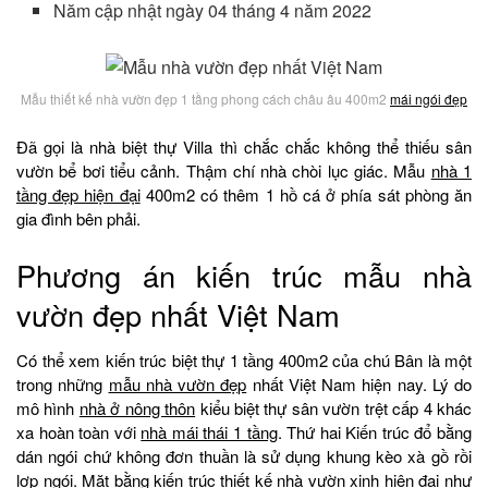
Năm cập nhật ngày 04 tháng 4 năm 2022
Mẫu thiết kế nhà vườn đẹp 1 tầng phong cách châu âu 400m2
mái ngói đẹp
Đã gọi là nhà biệt thự Villa thì chắc chắc không thể thiếu sân
vườn bể bơi tiểu cảnh. Thậm chí nhà chòi lục giác. Mẫu
nhà 1
tầng đẹp hiện đại
400m2 có thêm 1 hồ cá ở phía sát phòng ăn
gia đình bên phải.
Phương án kiến trúc mẫu nhà
vườn đẹp nhất Việt Nam
Có thể xem kiến trúc biệt thự 1 tầng 400m2 của chú Bân là một
trong những
mẫu nhà vườn đẹp
nhất Việt Nam hiện nay. Lý do
mô hình
nhà ở nông thôn
kiểu biệt thự sân vườn trệt cấp 4 khác
xa hoàn toàn với
nhà mái thái 1 tầng
. Thứ hai Kiến trúc đổ bằng
dán ngói chứ không đơn thuần là sử dụng khung kèo xà gồ rồi
lợp ngói. Mặt bằng kiến trúc thiết kế nhà vườn xinh hiện đại như