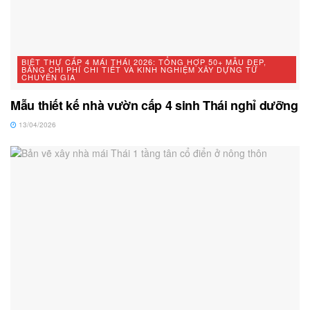
BIỆT THỰ CẤP 4 MÁI THÁI 2026: TỔNG HỢP 50+ MẪU ĐẸP,
BẢNG CHI PHÍ CHI TIẾT VÀ KINH NGHIỆM XÂY DỰNG TỪ
CHUYÊN GIA
Mẫu thiết kế nhà vườn cấp 4 sinh Thái nghỉ dưỡng
13/04/2026