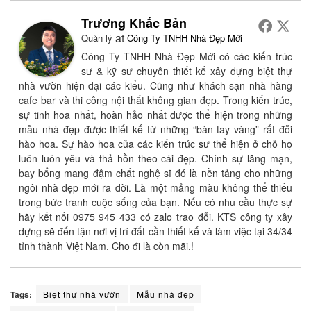
Trương Khắc Bản
at
Quản lý
Công Ty TNHH Nhà Đẹp Mới
Công Ty TNHH Nhà Đẹp Mới có các kiến trúc
sư & kỹ sư chuyên thiết kế xây dựng biệt thự
nhà vườn hiện đại các kiểu. Cũng như khách sạn nhà hàng
cafe bar và thi công nội thất không gian đẹp. Trong kiến trúc,
sự tinh hoa nhất, hoàn hảo nhất được thể hiện trong những
mẫu nhà đẹp được thiết kế từ những “bàn tay vàng” rất đỗi
hào hoa. Sự hào hoa của các kiến trúc sư thể hiện ở chỗ họ
luôn luôn yêu và thả hồn theo cái đẹp. Chính sự lãng mạn,
bay bổng mang đậm chất nghệ sĩ đó là nền tảng cho những
ngôi nhà đẹp mới ra đời. Là một mảng màu không thể thiếu
trong bức tranh cuộc sống của bạn. Nếu có nhu cầu thực sự
hãy kết nối 0975 945 433 có zalo trao đỗi. KTS công ty xây
dựng sẽ đến tận nơi vị trí đất cần thiết kế và làm việc tại 34/34
tỉnh thành Việt Nam. Cho đi là còn mãi.!
Tags:
Biệt thự nhà vườn
Mẫu nhà đẹp