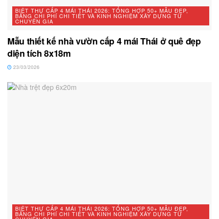
BIỆT THỰ CẤP 4 MÁI THÁI 2026: TỔNG HỢP 50+ MẪU ĐẸP,
BẢNG CHI PHÍ CHI TIẾT VÀ KINH NGHIỆM XÂY DỰNG TỪ
CHUYÊN GIA
Mẫu thiết kế nhà vườn cấp 4 mái Thái ở quê đẹp
diện tích 8x18m
23/03/2026
BIỆT THỰ CẤP 4 MÁI THÁI 2026: TỔNG HỢP 50+ MẪU ĐẸP,
BẢNG CHI PHÍ CHI TIẾT VÀ KINH NGHIỆM XÂY DỰNG TỪ
CHUYÊN GIA