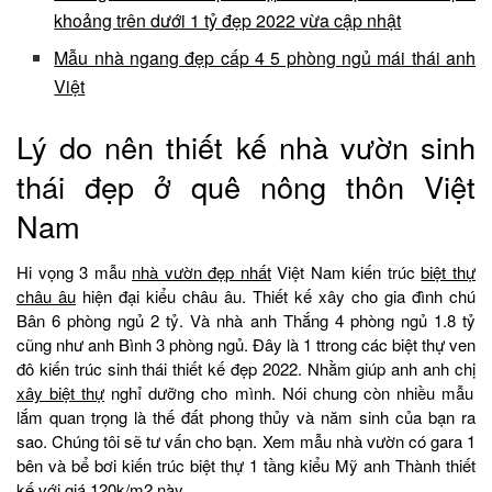
khoảng trên dưới 1 tỷ đẹp 2022 vừa cập nhật
Mẫu nhà ngang đẹp cấp 4 5 phòng ngủ mái thái anh
Việt
Lý do nên thiết kế nhà vườn sinh
thái đẹp ở quê nông thôn Việt
Nam
Hi vọng 3 mẫu
nhà vườn đẹp nhất
Việt Nam kiến trúc
biệt thự
châu âu
hiện đại kiểu châu âu. Thiết kế xây cho gia đình chú
Bân 6 phòng ngủ 2 tỷ. Và nhà anh Thắng 4 phòng ngủ 1.8 tỷ
cũng như anh Bình 3 phòng ngủ. Đây là 1 ttrong các biệt thự ven
đô kiến trúc sinh thái thiết kế đẹp 2022. Nhằm giúp anh anh chị
xây biệt thự
nghỉ dưỡng cho mình. Nói chung còn nhiều mẫu
lắm quan trọng là thế đất phong thủy và năm sinh của bạn ra
sao. Chúng tôi sẽ tư vấn cho bạn. Xem mẫu nhà vườn có gara 1
bên và bể bơi kiến trúc biệt thự 1 tầng kiểu Mỹ anh Thành thiết
kế với giá 120k/m2 này