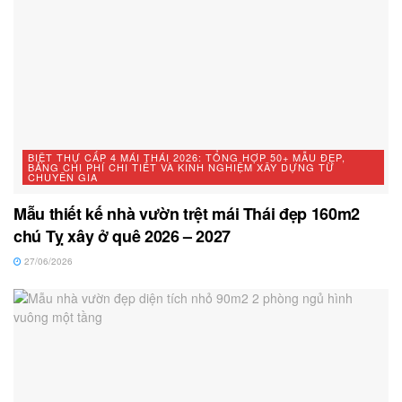
BIỆT THỰ CẤP 4 MÁI THÁI 2026: TỔNG HỢP 50+ MẪU ĐẸP,
BẢNG CHI PHÍ CHI TIẾT VÀ KINH NGHIỆM XÂY DỰNG TỪ
CHUYÊN GIA
Mẫu thiết kế nhà vườn trệt mái Thái đẹp 160m2
chú Tỵ xây ở quê 2026 – 2027
27/06/2026