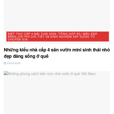
BIỆT THỰ CẤP 4 MÁI THÁI 2026: TỔNG HỢP 50+ MẪU ĐẸP,
BẢNG CHI PHÍ CHI TIẾT VÀ KINH NGHIỆM XÂY DỰNG TỪ
CHUYÊN GIA
Những kiểu nhà cấp 4 sân vườn mini sinh thái nhỏ
đẹp đáng sống ở quê
23/04/2026