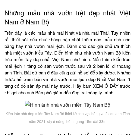
Những mẫu nhà vườn trệt đẹp nhất Việt
Nam ở Nam Bộ
Trên đây là các mẫu nhà mái Nhật và
nhà mái Thái
. Tuy nhiên
rất thiết sót nếu như không cập nhật thêm các mẫu nhà nóc
bằng hay nhà vườn mái lệch. Dành cho các gia chủ ưa thích
nhà miệt vườn kiểu Tây. Điển hình như nhà vườn Nam Bộ kiến
trúc miền Tây đẹp nhất Việt Nam như hình. Nếu thích kiến trúc
mái lệch 1 tầng có sân vườn trước sau và 2 bên lối đi thoáng
anh Tính. Bất cứ bạn ở đâu cũng gửi hồ sơ để xây được. Nhưng
trước hết xem bản vẽ nhà vườn mái lệch đẹp Nhất Việt Nam 1
tầng có đổ sàn áp mái này trước. Hãy bấm
XEM Ở ĐÂY
trước
khi gọi cho anh Bản phó giám đốc đẹp trai công ty mình
Kiến trúc nhà đẹp miền Tây Nam Bộ thiết kế cho vợ chồng và 2 con anh Tính
năm 2021 xây ở nông thôn ngang 15m dài 33m