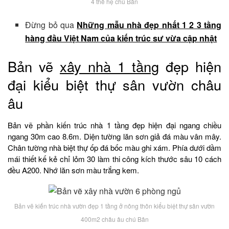
4 thế hệ chú Bân
Đừng bỏ qua
Những mẫu nhà đẹp nhất 1 2 3 tầng
hàng đầu Việt Nam của kiến trúc sư vừa cập nhật
Bản vẽ
xây nhà 1 tầng
đẹp hiện
đại kiểu biệt thự sân vườn châu
âu
Bản vẽ phần kiến trúc nhà 1 tầng đẹp hiện đại ngang chiều
ngang 30m cao 8.6m. Diện tường lăn sơn giả đá màu vân mây.
Chân tường nhà biệt thự ốp đá bốc màu ghi xám. Phía dưới dầm
mái thiết kế kẻ chỉ lỏm 30 làm thi công kích thước sâu 10 cách
đều A200. Nhớ lăn sơn màu trắng kem.
Bản vẽ kiến trúc nhà vườn đẹp 1 tầng ở nông thôn kiểu biệt thự sân vườn
400m2 châu âu chú Bân