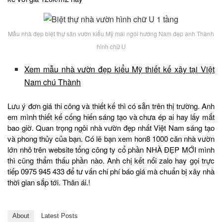
Mẫu nhà đẹp biệt thự sân vườn kiểu Mỹ mái ngói hướng Nam đẹp anh Thành
hình chữ U
Xem mẫu nhà vườn đẹp kiểu Mỹ thiết kế xây tại Việt
Nam chú Thành
Lưu ý đơn giá thi công và thiết kế thì có sẵn trên thị trường. Anh
em mình thiết kế cống hiến sáng tạo và chưa ép ai hay lấy mắt
bao giờ. Quan trọng ngôi nhà vườn đẹp nhất Việt Nam sáng tạo
và phong thủy của bạn. Có lẽ bạn xem hon8 1000 căn nhà vườn
lớn nhỏ trên website tổng công ty cổ phần NHÀ ĐẸP MỚI mình
thì cũng thẩm thấu phần nào. Anh chị kết nối zalo hay gọi trực
tiếp 0975 945 433 để tư vấn chi phí báo giá mà chuẩn bị xây nhà
thời gian sắp tới. Thân ái.!
About
Latest Posts