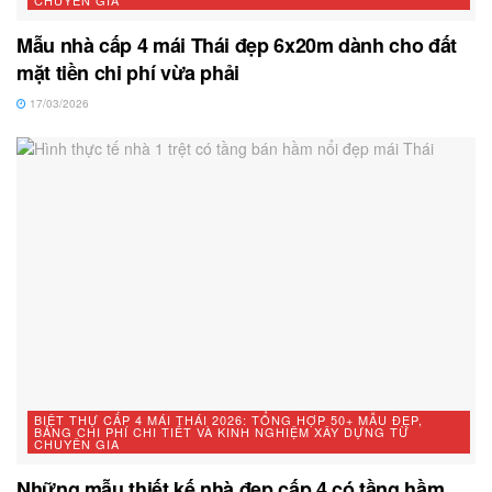
Mẫu nhà cấp 4 mái Thái đẹp 6x20m dành cho đất
mặt tiền chi phí vừa phải
17/03/2026
BIỆT THỰ CẤP 4 MÁI THÁI 2026: TỔNG HỢP 50+ MẪU ĐẸP,
BẢNG CHI PHÍ CHI TIẾT VÀ KINH NGHIỆM XÂY DỰNG TỪ
CHUYÊN GIA
Những mẫu thiết kế nhà đẹp cấp 4 có tầng hầm