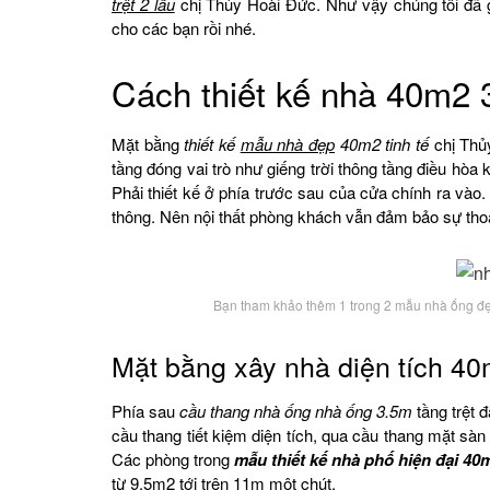
trệt 2 lầu
chị Thủy Hoài Đức. Như vậy chúng tôi đã 
cho các bạn rồi nhé.
Cách thiết kế nhà 40m2 3
Mặt bằng
thiết kế
mẫu nhà đẹp
40m2 tinh tế
chị Thủy
tầng đóng vai trò như giếng trời thông tầng điều hò
Phải thiết kế ở phía trước sau của cửa chính ra và
thông. Nên nội thất phòng khách vẫn đảm bảo sự tho
Bạn tham khảo thêm 1 trong 2 mẫu nhà ống đẹ
Mặt bằng xây nhà diện tích 40
Phía sau
cầu thang nhà ống nhà ống 3.5m
tầng trệt 
cầu thang tiết kiệm diện tích, qua cầu thang mặt sà
Các phòng trong
mẫu thiết kế nhà phố hiện đại 40
từ 9.5m2 tới trên 11m một chút.