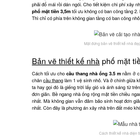
phải đổ mái rồi dán ngói. Cho tiết kiệm chi phí xây 
phố mặt tiền 3,5m
tối ưu không có ban công tầng 2. 
Thì chỉ có phía trên không gian tầng có ban công nh
Mặt đứng bản vẽ thiết kế nhà đẹp
Bản vẽ thiết kế nhà
phố mặt tiề
Cách tối ưu cho
cầu thang nhà ống 3.5 m
nằm ở ch
chân
cầu thang
làm 1 vệ sinh nhỏ. Và ở chính giữa 
ta hay gọi đó là giếng trời lấy gió và ánh sáng từ t
đơn giản. Bề ngang nhà ống rộng mặt tiền chiều ngan
nhất. Mà không gian vẫn đảm bảo sinh hoạt đơn giả
nhất. Còn đây là phương án xây nhà trên đất méo kh
Cách thiết kế nhà diện 