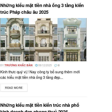
Những kiểu mặt tiền nhà ống 3 tầng kiến
trúc Pháp châu âu 2025
BY
08/12/2025
TRƯƠNG KHẮC BẢN
8
Kinh thưc quý vị.! Nay công ty bổ sung thêm mới
các kiểu mặt tiền nhà ống 3 tầng đẹp...
READ MORE
DETAILS
Những kiểu mặt tiền kiến trúc nhà phố
kinh doanh đẹp phong thuỷ 2026