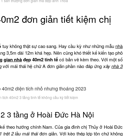
u 1 sân thượng đơn giản mà đẹp anh Thỏa
40m2 đơn giản tiết kiệm chị
ổ
tuy không thật sự cao sang. Hay cầu kỳ như những mẫu
nhà
ang 3,5m dài 12m khá hẹp. Nên cũng khó thiết kế kiến tạo phô
ng
gian nhà
đẹp 40m2 tinh tế
có bản vẽ kèm theo. Với một số
g
với mái thái hệ chữ A đơn giản phần nào đáp ứng
xây
nhà 3
tích 40m2 3 tầng tinh tế không cầu kỳ tiết kiệm
m2 3 tầng ở Hoài Đức Hà Nội
 kế theo hướng chính Nam. Của gia đình chị Thủy ở Hoài Đức
trệt 2 lầu mái thái
đơn giản. Với kèo thép lợp tôn chứ không