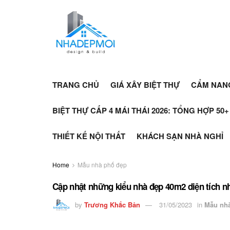
TRANG CHỦ
GIÁ XÂY BIỆT THỰ
CẨM NAN
BIỆT THỰ CẤP 4 MÁI THÁI 2026: TỔNG HỢP 50
THIẾT KẾ NỘI THẤT
KHÁCH SẠN NHÀ NGHỈ
Home
Mẫu nhà phố đẹp
Cập nhật những kiểu nhà đẹp 40m2 diện tích 
by
Trương Khắc Bản
31/05/2023
in
Mẫu nh