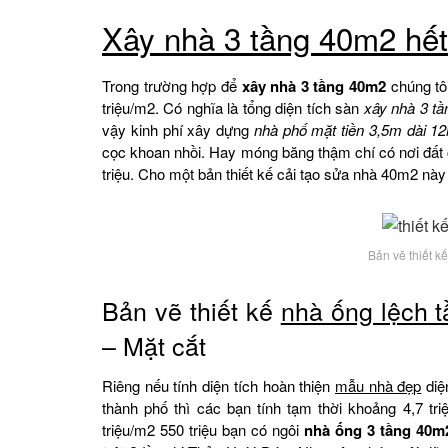
Xây nhà 3 tầng 40m2 hết
Trong trường hợp để
xây nhà 3 tầng 40m2
chúng tôi
triệu/m2. Có nghĩa là tổng diện tích sàn
xây nhà 3 t
vậy kinh phí xây dựng
nhà phố mặt tiền 3,5m dài 1
cọc khoan nhồi. Hay móng băng thậm chí có nơi đất
triệu. Cho một bản thiết kế cải tạo sửa nhà 40m2 này
Bản vẽ thiết k
Bản vẽ thiết kế
nhà ống lệch 
– Mặt cắt
Riêng nếu tính diện tích hoàn thiện
mẫu nhà đẹp
diện
thành phố thì các bạn tính tạm thời khoảng 4,7 t
triệu/m2 550 triệu bạn có ngôi
nhà ống 3 tầng 40m2