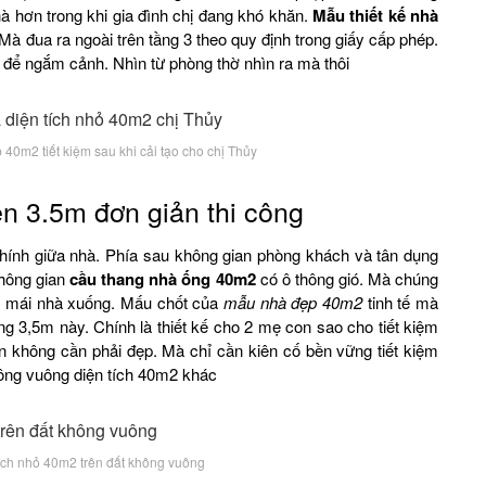
nhà hơn trong khi gia đình chị đang khó khăn.
Mẫu thiết kế nhà
Mà đua ra ngoài trên tầng 3 theo quy định trong giấy cấp phép.
ỏ để ngắm cảnh. Nhìn từ phòng thờ nhìn ra mà thôi
 40m2 tiết kiệm sau khi cải tạo cho chị Thủy
n 3.5m đơn giản thi công
ính giữa nhà. Phía sau không gian phòng khách và tân dụng
không gian
cầu thang nhà ống 40m2
có ô thông gió. Mà chúng
rên mái nhà xuống. Mấu chốt của
mẫu nhà đẹp 40m2
tinh tế mà
g 3,5m này. Chính là thiết kế cho 2 mẹ con sao cho tiết kiệm
n không cần phải đẹp. Mà chỉ cần kiên cố bền vững tiết kiệm
ông vuông diện tích 40m2 khác
tích nhỏ 40m2 trên đất không vuông