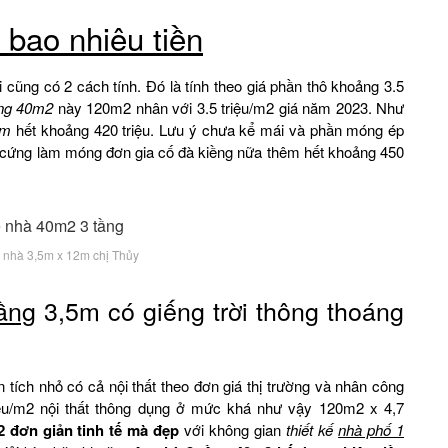
 bao nhiêu tiền
 cũng có 2 cách tính. Đó là tính theo giá phần thô khoảng 3.5
ầng 40m2
này 120m2 nhân với 3.5 triệu/m2 giá năm 2023. Như
2m
hết khoảng 420 triệu. Lưu ý chưa kể mái và phần móng ép
 cứng làm móng đơn gia cố đà kiềng nữa thêm hết khoảng 450
ế nhà 3,5m x 12m chị Thủy
tầng
3,5m có giếng trời thông thoáng
 tích nhỏ có cả nội thất theo đơn giá thị trường và nhân công
riệu/m2 nội thất thông dụng ở mức khá như vậy 120m2 x 4,7
 đơn giản tinh tế mà đẹp
với không gian
thiết kế
nhà phố 1