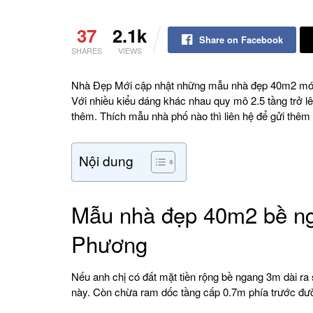
37
2.1k
Share on Facebook
SHARES
VIEWS
Nhà Đẹp Mới cập nhật những mẫu nhà đẹp 40m2 mới
Với nhiều kiểu dáng khác nhau quy mô 2.5 tầng trở l
thêm. Thích mẫu nhà phố nào thì liên hệ để gửi thêm 
Nội dung
Mẫu nhà đẹp 40m2 bề n
Phương
Nếu anh chị có đất mặt tiền rộng bề ngang 3m dài ra
này. Còn chừa ram dốc tầng cấp 0.7m phía trước đườ