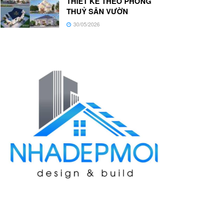
THIẾT KẾ THEO PHONG
THUỶ SÂN VƯỜN
30/05/2026