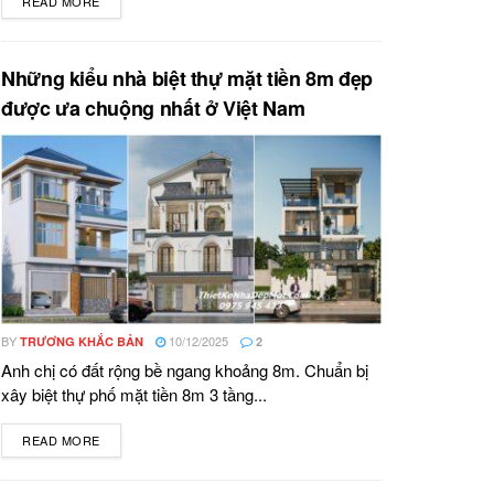
READ MORE
DETAILS
Những kiểu nhà biệt thự mặt tiền 8m đẹp
được ưa chuộng nhất ở Việt Nam
BY
10/12/2025
TRƯƠNG KHẮC BẢN
2
Anh chị có đất rộng bề ngang khoảng 8m. Chuẩn bị
xây biệt thự phố mặt tiền 8m 3 tầng...
READ MORE
DETAILS