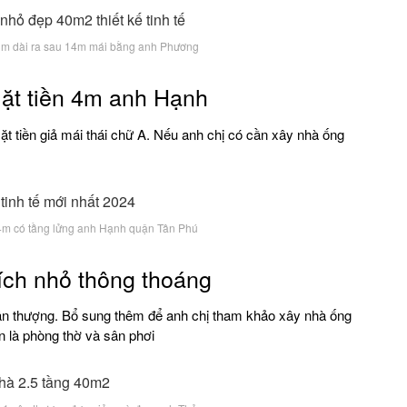
3m dài ra sau 14m mái bằng anh Phương
ặt tiền 4m anh Hạnh
t tiền giả mái thái chữ A. Nếu anh chị có cần xây nhà ống
4m có tầng lửng anh Hạnh quận Tân Phú
ích nhỏ thông thoáng
sân thượng. Bổ sung thêm để anh chị tham khảo xây nhà ống
n là phòng thờ và sân phơi