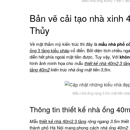
Mẫu nhà ống 40m2 1 trệt 1 lầ
Bản vẽ cải tạo nhà xinh 
Thủy
Về mặt thẩm mỹ kiến trúc thì đây là
mẫu nhà phố c
ống 3 tầng kiểu pháp
cổ điển. Bởi diện tích chiều ng
diễn hết phía ngoài mặt tiền được. Tuy vậy, Với
khô
hình ảnh minh họa cho
mẫu
thiết kế nhà 40m2 3 tần
tầng 40m2
kiến trúc nhà ống mặt tiền 3,5m.
Mẫu nhà ống rộng 3.5m mặt tiền diện 
Thông tin thiết kế nhà ống 40
Mẫu
thiết kế nhà 40m2 3 tầng
rộng ngang 3.5m
thiết
thành phố Hà Nội mang phong cách
nhà ống 40m2 1 