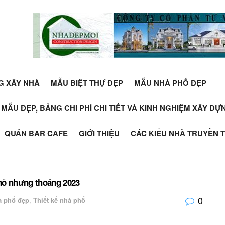
G XÂY NHÀ
MẪU BIỆT THỰ ĐẸP
MẪU NHÀ PHỐ ĐẸP
+ MẪU ĐẸP, BẢNG CHI PHÍ CHI TIẾT VÀ KINH NGHIỆM XÂY D
QUÁN BAR CAFE
GIỚI THIỆU
CÁC KIỂU NHÀ TRUYỀN 
nhỏ nhưng thoáng 2023
0
à phố đẹp
,
Thiết kế nhà phố