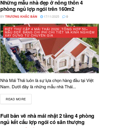
Những mẫu nhà đẹp ở nông thôn 4
phòng ngủ lợp ngói trên 160m2
BY
17/11/2025
TRƯƠNG KHẮC BẢN
0
BIỆT THỰ CẤP 4 MÁI THÁI 2026: TỔNG HỢP 50+
MẪU ĐẸP, BẢNG CHI PHÍ CHI TIẾT VÀ KINH NGHIỆM
XÂY DỰNG TỪ CHUYÊN GIA
Nhà Mái Thái luôn là sự lựa chọn hàng đầu tại Việt
Nam. Dưới đây là những mẫu nhà Thái...
READ MORE
DETAILS
Full bản vẽ nhà mái nhật 2 tầng 4 phòng
ngủ kết cấu lợp ngói có sân thượng