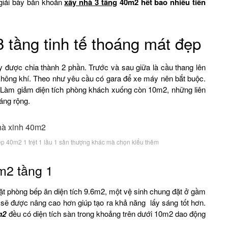
giải bày băn khoăn
xây nhà 3 tầng
40m2 hết bao nhiêu tiền
 tầng tinh tế thoáng mát đẹp
 được chia thành 2 phần. Trước và sau giữa là cầu thang lên
a không khí. Theo như yêu cầu có gara để xe máy nên bắt buộc.
o. Làm giảm diện tích phòng khách xuống còn 10m2, những liên
áng rộng.
p 40m2 1 trệt 1 lầu 1 sân thượng khác mà chọn kiểu thêm
m2 tầng 1
đặt phòng bếp ăn diện tích 9.6m2, một vệ sinh chung đặt ở gầm
n sẽ được nâng cao hơn giúp tạo ra khả năng lấy sáng tốt hơn.
m2
đều có diện tích sàn trong khoảng trên dưới 10m2 dao động