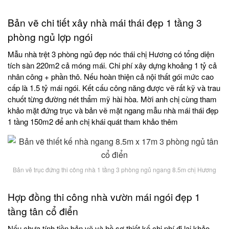
Bản vẽ chi tiết xây nhà mái thái đẹp 1 tầng 3
phòng ngủ lợp ngói
Mẫu nhà trệt 3 phòng ngủ đẹp nóc thái chị Hương có tổng diện
tích sàn 220m2 cả móng mái. Chi phí xây dựng khoảng 1 tỷ cả
nhân công + phần thô. Nếu hoàn thiện cả nội thất gói mức cao
cấp là 1.5 tỷ mái ngói. Kết cấu công năng được vẽ rất kỹ và trau
chuốt từng đường nét thẩm mỹ hài hòa. Mời anh chị cùng tham
khảo mặt đứng trục và bản vẽ mặt ngang mẫu nhà mái thái đẹp
1 tầng 150m2 để anh chị khái quát tham khảo thêm
Bản vẽ trục đứng thi công nhà 1 tầng 3 phòng ngủ ngang 8.5m chị Hương
Hợp đồng thi công nhà vườn mái ngói đẹp 1
tầng tân cổ điển
Nếu chưa tính tiền bản vẽ và hồ sơ thiết kế chi phí đi lại khảo