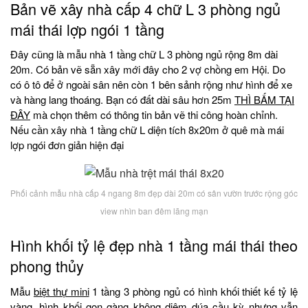
Bản vẽ xây nhà cấp 4 chữ L 3 phòng ngủ
mái thái lợp ngói 1 tầng
Đây cũng là mẫu nhà 1 tầng chữ L 3 phòng ngủ rộng 8m dài
20m. Có bản vẽ sẵn xây mới đây cho 2 vợ chồng em Hội. Do
có ô tô để ở ngoài sân nên còn 1 bên sảnh rộng như hình để xe
và hàng lang thoáng. Bạn có đất dài sâu hơn 25m
THÌ BẤM TẠI
ĐÂY
mà chọn thêm có thông tin bản vẽ thi công hoàn chỉnh.
Nếu cần xây nhà 1 tầng chữ L diện tích 8x20m ở quê mà mái
lợp ngói đơn giản hiện đại
Phối cảnh mẫu nhà cấp 4 ngang 8m đẹp dài 20m có sân vườn trước rộng góc
view nhìn ban đêm lãng mạn
Hình khối tỷ lệ đẹp nhà 1 tầng mái thái theo
phong thủy
Mẫu
biệt thự mini
1 tầng 3 phòng ngủ có hình khối thiết kế tỷ lệ
vàng, hình khối gọn gàng không diêm dúa cầu kỳ nhưng vẫn