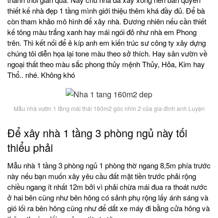
thiết kế nhà đẹp 1 tầng mình giới thiệu thêm khá đầy đủ. Để bà
còn tham khảo mô hình để xây nhà. Đương nhiên nếu cần thiết
kế tông màu trắng xanh hay mái ngói đỏ như nhà em Phong
trên. Thì kết nối để ê kíp anh em kiến trúc sư công ty xây dựng
chúng tôi diễn họa lại tone màu theo sở thích. Hay sân vườn về
ngoại thất theo màu sắc phong thủy mệnh Thủy, Hỏa, Kim hay
Thổ.. nhé. Không khó
Mẫu nhà vườn 1 tầng mái thái 160m2 góc nhìn 2 của gia đình anh Luyện
Để xây nhà 1 tầng 3 phòng ngủ này tối
thiểu phải
Mẫu nhà 1 tầng 3 phòng ngủ 1 phòng thờ ngang 8,5m phía trước
này nếu bạn muốn xây yêu cầu đất mặt tiền trước phải rộng
chiều ngang ít nhất 12m bởi vì phải chừa mái đua ra thoát nước
ở hai bên cũng như bên hông có sảnh phụ rộng lấy ánh sáng và
gió lối ra bên hông cũng như để dắt xe máy đi bằng cửa hông và