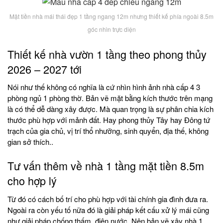
Mặt tiền nhà mái thái đẹp 1 tầng ngang 12m nhưng thiết kế phía ngoài 8.5m
góc nhìn trực diện
Thiết kế nhà vườn 1 tầng theo phong thủy
2026 – 2027 tới
Nói như thế không có nghĩa là cứ nhìn hình ảnh nhà cấp 4 3
phòng ngủ 1 phòng thờ. Bản vẽ mặt bằng kích thước trên mạng
là có thể dễ dàng xây được. Mà quan trọng là sự phân chia kích
thước phù hợp với mảnh đất. Hay phong thủy Tây hay Đông tứ
trạch của gia chủ, vị trí thổ nhưỡng, sinh quyển, địa thế, không
gian sở thích..
Tư vấn thêm về nhà 1 tầng mặt tiền 8.5m
cho hợp lý
Từ đó có cách bố trí cho phù hợp với tài chính gia đình đưa ra.
Ngoài ra còn yếu tố nữa đó là giải pháp kết cấu xử lý mái cũng
như giải pháp chống thấm, điện nước..Nên bản vẽ xây nhà 1