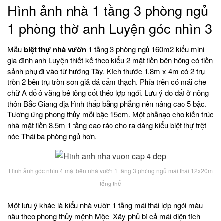
Hình ảnh nhà 1 tầng 3 phòng ngủ
1 phòng thờ anh Luyện góc nhìn 3
Mẫu
biệt thự nhà vườn
1 tầng 3 phòng ngủ 160m2 kiểu mini
gia đình anh Luyện thiết kế theo kiểu 2 mặt tiền bên hông có tiền
sảnh phụ đi vào từ hướng Tây. Kích thước 1.8m x 4m có 2 trụ
tròn 2 bên trụ tròn sơn giả đá cẩm thạch. Phía trên có mái che
chữ A đổ ô văng bê tông cốt thép lợp ngói. Lưu ý do đất ở nông
thôn Bắc Giang địa hình thấp bằng phẳng nên nâng cao 5 bậc.
Tương ứng phong thủy mỗi bậc 15cm. Một phầnạo cho kiến trúc
nhà mặt tiền 8.5m 1 tầng cao ráo cho ra dáng kiểu biệt thự trệt
nóc Thái ba phòng ngủ hơn.
Hình ảnh góc nhìn 4 mặt bên nhà vườn 1 tầng 3 phòng ngủ mái thái 12x20m
tổng thể
Một lưu ý khác là kiểu nhà vườn 1 tầng mái thái lợp ngói màu
nâu theo phong thủy mệnh Mộc. Xây phủ bì cả mái diện tích