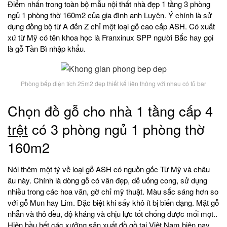
Điểm nhấn trong toàn bộ mẫu nội thất nhà đẹp 1 tầng 3 phòng
ngủ 1 phòng thờ 160m2 của gia đình anh Luyên. Ý chính là sử
dụng đồng bộ từ A đến Z chỉ một loại gỗ cao cấp ASH. Có xuất
xứ từ Mỹ có tên khoa học là Franxinux SPP người Bắc hay gọi
là gỗ Tần Bì nhập khẩu.
Phòng bếp diện tích 25m2 đẹp thiết kế liên thông với nhau có tủ bar
Chọn đồ gỗ cho nhà 1 tầng cấp 4
trệt
có 3 phòng ngủ 1 phòng thờ
160m2
Nói thêm một tý về loại gỗ ASH có nguồn gốc Từ Mỹ và châu
âu này. Chính là dòng gỗ có vân đẹp, dễ uống cong, sử dụng
nhiều trong các hoa văn, gờ chỉ mỹ thuật. Màu sắc sáng hơn so
với gỗ Mun hay Lim. Đặc biệt khi sấy khô ít bị biến dạng. Mặt gỗ
nhẵn và thô đều, độ kháng và chịu lực tốt chống được mối mọt..
Hiện hầu hết các xưởng sản xuất đồ gồ tại Việt Nam hiện nay.