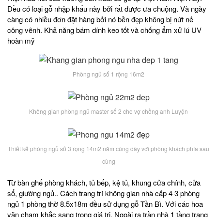
Đều có loại gỗ nhập khẩu này bởi rất được ưa chuộng. Và ngày
càng có nhiều đơn đặt hàng bởi nó bền đẹp không bị nứt nẻ
công vênh. Khả năng bám dính keo tốt và chống ẩm xử lú UV
hoàn mỹ
Phòng ngủ số 1 rộng 16m2
Không gian phòng ngủ master số 2 cho vợ chồng anh Luyện
Thiết kế phòng ngủ số 3 rộng 14m2 nằm cùng dãy với phòng khách phía sau
cùng
Từ bàn ghế phòng khách, tủ bếp, kệ tủ, khung cửa chính, cửa
sổ, giường ngủ.. Cách trang trí không gian nhà cấp 4 3 phòng
ngủ 1 phòng thờ 8.5x18m đều sử dụng gỗ Tần Bì. Với các hoa
văn chạm khắc sang trọng giá trị. Ngoài ra trần nhà 1 tầng trang