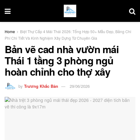
Home
Biệt Thự Cấp 4 Mái Thái 2026: Tổng Hợp 50+ Mẫu Đẹp, Bảng Chi
Phí Chi Tiết Và Kinh Nghiệm Xây Dựng Từ Chuyên Gia
Bản vẽ cad nhà vườn mái
Thái 1 tầng 3 phòng ngủ
hoàn chỉnh cho thợ xây
by
Trương Khắc Bản
29/06/2026