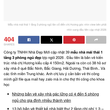
Mẫu nhà mái thái 1 tầng 3 phòng ngủ tân cổ điển chị Hương góc nhìn view bên phải
nhìn sang đầu tiên cập nhật 2026
404
SHARES
Công ty TNHH Nhà Đẹp Mới cập nhật 39
mẫu nhà mái thái 1
tầng 3 phòng ngủ đẹp
lợp ngói 2026 . Đầu tiên là bản vẽ kiến
trúc nhà chị Hương kiểu cấp 4 150m2. Ngoài ra còn có 38 hồ sơ
xây nhà ở quê Bắc Ninh, Bắc Giang, Hải Dương, Thái Bình.. Và
các tỉnh miền Trung khác. Anh chị lưu ý cần bản vẽ thi công
mình gửi file qua mail hay zalo mà in cho thợ thi công cho khoa
học
Những bản vẽ xây nhà gác lửng có 4 đến 5 phòng
ngủ cho gia đình nhiều thành viên
13 bộ bản vẽ thiết kế nhà biệt thự 2 tầng chi phí 1.3 –