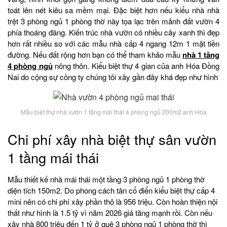
toát lên nét kiêu sa mềm mại. Đặc biệt hơn nếu kiểu nhà nhà
trệt 3 phòng ngủ 1 phòng thờ này tọa lạc trên mảnh đất vườn 4
phía thoáng đãng. Kiến trúc nhà vườn có nhiều cây xanh thì đẹp
hơn rất nhiều so với các mẫu nhà cấp 4 ngang 12m 1 mặt tiền
đường. Nếu đất rộng hơn bạn có thể tham khảo mẫu
nhà 1 tầng
4 phòng ngủ
nông thôn. Kiểu biệt thự 4 gian của anh Hóa Đồng
Nai do cộng sự công ty chúng tôi xây gần đây khá đẹp như hình
Mẫu biệt thự nhà vườn 1 tầng mái thái 4 phòng ngủ 200m2 anh Hóa
Chi phí xây nhà biệt thự sân vườn
1 tầng mái thái
Mẫu thiết kế nhà mái thái một tầng 3 phòng ngủ 1 phòng thờ
diện tích 150m2. Do phong cách tân cổ điển kiểu biệt thự cấp 4
mini nên có chi phí xây phần thô là 956 triệu. Còn hoàn thiện nội
thất như hình là 1.5 tỷ vì năm 2026 giá tăng mạnh rồi. Còn nếu
xây nhà 800 triệu đến 1 tỷ ở quê 3 phòng ngủ 1 phòng thờ thì