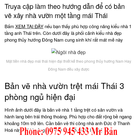
Truya cập làm theo hướng dẫn để có bản
vẽ xây nhà vườn một tầng mái Thái
Bấm
XEM TẠI ĐÂY
nếu bạn thấy phù hợp công năng kiểu nhà 1
tầng anh Thái trên. Còn dưới đây là phối cảnh kiểu nhà đẹp
phong thủy hướng Đông Nam cung sinh khí rất mát mẻ này
Mặt tiền nhà đẹp mái thái hiện đại thiết kế theo phong thủy hướng Nam Hay
Đông Nam đều xây được
Bản vẽ nhà vườn trệt mái Thái 3
phòng ngủ hiện đại
Hình ảnh dưới đây là bản vẽ nhà 1 tầng trệt có sân vườn và
hành lang bên trái thông thoáng. Phù hợp cho đất rộng bề ngang
khoảng 10m trở lên. Cần bản vẽ thi công nhà anh Đức ở Thanh
Hoá này với khoảng 900 đến 1 tỷ đổ về thì liên hệ