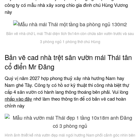
công ty có mẫu nhà xây xong chio gia đình chú Hùng Vương
này
Bản vẽ nhà chữ L mái Thái diện tích 9x14m còn chừa sân vườn trước và sau
3 phòng ngủ 1 phòng thờ chú Hùng
Bản vẽ cad nhà trệt sân vườn mái Thái tân
cổ điển Mr Đăng
Quý vị năm 2027 hợp phong thuỷ xây nhà hướng Nam hay
Nam ghé Tây. Công ty có hồ sơ kỹ thuật thi công nhà biệt thự
cấp 4 sân vườn có hành lang thông thoáng bên phải. Vui lòng
nhấp vào đây
nhớ làm theo thông tin để có bản vẽ cad hoàn
chỉnh này
Hình ảnh thiết kế nhà vườn đẹp mái ngói hướng Nam phối cảnh góc nhìn bên