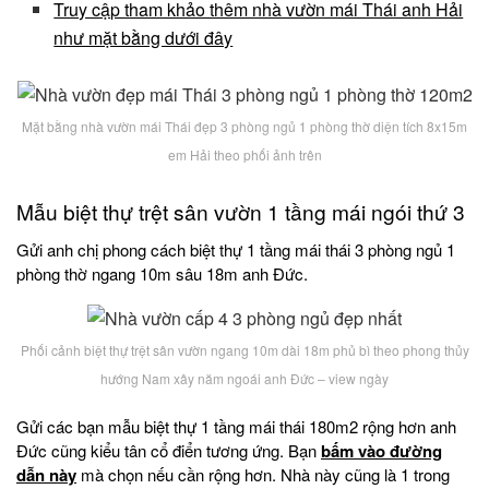
Truy cập tham khảo thêm nhà vườn mái Thái anh Hải
như mặt bằng dưới đây
Mặt bằng nhà vườn mái Thái đẹp 3 phòng ngủ 1 phòng thờ diện tích 8x15m
em Hải theo phối ảnh trên
Mẫu biệt thự trệt sân vườn 1 tầng mái ngói thứ 3
Gửi anh chị phong cách biệt thự 1 tầng mái thái 3 phòng ngủ 1
phòng thờ ngang 10m sâu 18m anh Đức.
Phối cảnh biệt thự trệt sân vườn ngang 10m dài 18m phủ bì theo phong thủy
hướng Nam xây năm ngoái anh Đức – view ngày
Gửi các bạn mẫu biệt thự 1 tầng mái thái 180m2 rộng hơn anh
Đức cũng kiểu tân cổ điển tương ứng. Bạn
bấm vào đường
dẫn này
mà chọn nếu cần rộng hơn. Nhà này cũng là 1 trong