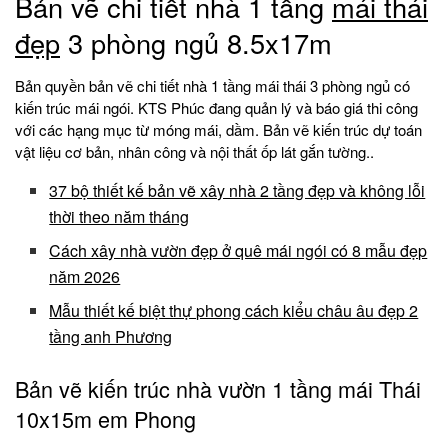
Bản vẽ chi tiết nhà 1 tầng
mái thái
đẹp
3 phòng ngủ 8.5x17m
Bản quyền bản vẽ chi tiết nhà 1 tầng mái thái 3 phòng ngủ có
kiến trúc mái ngói. KTS Phúc đang quản lý và báo giá thi công
với các hạng mục từ móng mái, dầm. Bản vẽ kiến trúc dự toán
vật liệu cơ bản, nhân công và nội thất ốp lát gắn tường..
37 bộ thiết kế bản vẽ xây nhà 2 tầng đẹp và không lỗi
thời theo năm tháng
Cách xây nhà vườn đẹp ở quê mái ngói có 8 mẫu đẹp
năm 2026
Mẫu thiết kế biệt thự phong cách kiểu châu âu đẹp 2
tầng anh Phương
Bản vẽ kiến trúc nhà vườn 1 tầng mái Thái
10x15m em Phong