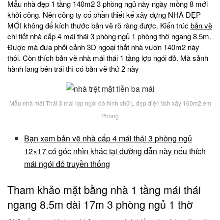
Mẫu nhà đẹp 1 tầng 140m2 3 phòng ngủ này ngày mồng 8 mới
khởi công. Nên công ty cổ phần thiết kế xây dựng NHÀ ĐẸP
MỚI không để kích thước bản vẽ rõ ràng được. Kiến trúc
bản vẽ
chi tiết nhà cấp 4
mái thái 3 phòng ngủ 1 phòng thờ ngang 8.5m.
Được mà đưa phối cảnh 3D ngoại thất nhà vườn 140m2 này
thôi. Còn thích bản vẽ nhà mái thái 1 tầng lợp ngói đỏ. Mà sảnh
hành lang bên trái thì có bản vẽ thứ 2 này
Mẫu nhà mái Thái 3 mái lợp ngói đỏ hình chữ L đẹp diện tích xây 160m2 em
Phong
Bạn xem bản vẽ nhà cấp 4 mái thái 3 phòng ngủ
12×17 có góc nhìn khác tại đường dẫn này nếu thích
mái ngói đỏ truyền thống
Tham khảo mặt bằng nhà 1 tầng mái thái
ngang 8.5m dài 17m 3 phòng ngủ 1 thờ