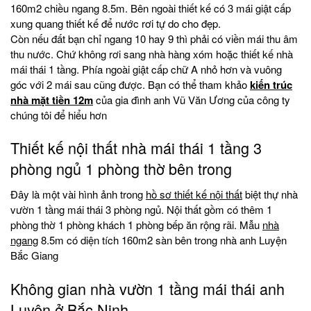
160m2 chiều ngang 8.5m. Bên ngoài thiết kế có 3 mái giật cấp
xung quang thiết kế để nước rơi tự do cho đẹp.
Còn nếu đất bạn chỉ ngang 10 hay 9 thì phải có viền mái thu âm
thu nước. Chứ không rơi sang nhà hàng xóm hoặc thiết kế nhà
mái thái 1 tầng. Phía ngoài giật cấp chữ A nhỏ hơn và vuông
góc với 2 mái sau cũng được. Bạn có thể tham khảo
kiến trúc
nhà mặt tiền 12m
của gia đình anh Vũ Văn Ương của công ty
chúng tôi để hiểu hơn
Thiết kế nội thất nhà mái thái 1 tầng 3
phòng ngủ 1 phòng thờ bên trong
Đây là một vài hình ảnh trong
hồ sơ thiết kế nội thất
biệt thự nhà
vườn 1 tầng mái thái 3 phòng ngủ. Nội thất gồm có thêm 1
phòng thờ 1 phòng khách 1 phòng bếp ăn rộng rãi. Mẫu
nhà
ngang
8.5m có diện tích 160m2 sàn bên trong nhà anh Luyện
Bắc Giang
Không gian nhà vườn 1 tầng mái thái anh
Luyện ở Bắc Ninh