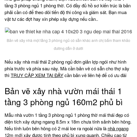
tầng 3 phòng ngủ 1 phòng thờ. Có đầy đủ hồ sơ kiến trúc là bản
phải cần có để theo dõi tiến độ thi công và giám sát. Bạn mua
vật tư các đợt hay xin phép xây dựng nếu cần..
Bản vẽ xây nhà một tầng 3 phòng ngủ có sẵn khác anh chị bấm tham khảo
đường dẫn ở dưới
Nếu xây nhà mái thái 2 phòng ngủ đơn giản lợp ngói như hình
phía trước và phía sau này. Mà cần bản vẽ có sẵn cho thợ xây
thì
TRUY CẬP XEM TẠI ĐÂY
cần bản vẽ liên hệ để có ưu đãi
Bản vẽ xây nhà vườn mái thái 1
tầng 3 phòng ngủ 160m2 phủ bì
Mẫu nhà vườn 1 tầng 3 phòng ngủ 1 phòng thờ mái thái đẹp có
diện tích xây dựng ngang 8.5m x 18m chưa tính sảnh bên hông.
Nếu tính luôn bên hông có 2 mái loe ra ngoài nữa là
nhà ngang
12m mới xây được tính theo phủ bì xung quanh. Chiều cao từ