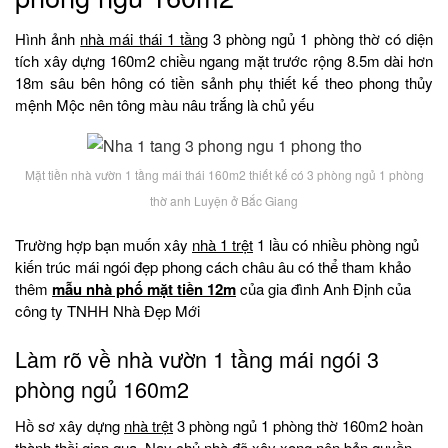
Hình ảnh
nhà mái thái 1 tầng
3 phòng ngủ 1 phòng thờ có diện
tích xây dựng 160m2 chiều ngang mặt trước rộng 8.5m dài hơn
18m sâu bên hông có tiền sảnh phụ thiết kế theo phong thủy
mệnh Mộc nên tông màu nâu trắng là chủ yếu
Mặt tiền nhà vườn 1 tầng mái thái 160m2 thiết kế có 3 phòng ngủ 1 phòng
thờ anh Luyện ở Bắc Giang
Trường hợp bạn muốn xây
nhà 1 trệt
1 lầu có nhiều phòng ngủ
kiến trúc mái ngói đẹp phong cách châu âu có thể tham khảo
thêm
mẫu nhà phố mặt tiền 12m
của gia đình Anh Định của
công ty TNHH Nhà Đẹp Mới
Làm rõ về nhà vườn 1 tầng mái ngói 3
phòng ngủ 160m2
Hồ sơ xây dựng
nhà trệt
3 phòng ngủ 1 phòng thờ 160m2 hoàn
thành thồi gian qua. Nay chủ nhà đã xây xong nên bản quyền