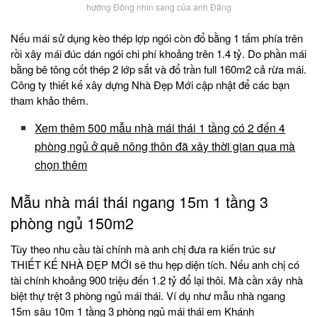
hướng Đông nhìn sang của anh Đăng
Nếu mái sử dụng kèo thép lợp ngói còn đổ bằng 1 tấm phía trên
rồi xây mái đúc dán ngói chi phí khoảng trên 1.4 tỷ. Do phần mái
bằng bê tông cốt thép 2 lớp sắt và đổ trần full 160m2 cả rừa mái.
Công ty thiết kế xây dựng Nhà Đẹp Mới cập nhật để các bạn
tham khảo thêm.
Xem thêm 500 mẫu nhà mái thái 1 tầng có 2 đến 4
phòng ngủ ở quê nông thôn đã xây thời gian qua mà
chọn thêm
Mẫu nhà mái thái ngang 15m 1 tầng 3
phòng ngủ 150m2
Tùy theo nhu cầu tài chính mà anh chị đưa ra kiến trúc sư
THIẾT KẾ NHÀ ĐẸP MỚI sẽ thu hẹp diện tích. Nếu anh chị có
tài chính khoảng 900 triệu đến 1.2 tỷ đổ lại thôi. Mà cần xây nhà
biệt thự trệt 3 phòng ngủ mái thái. Ví dụ như mẫu nhà ngang
15m sâu 10m 1 tầng 3 phòng ngủ mái thái em Khánh