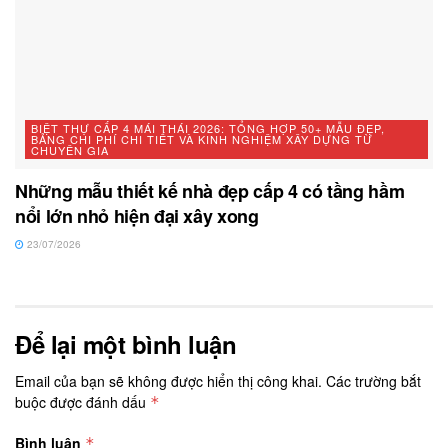
BIỆT THỰ CẤP 4 MÁI THÁI 2026: TỔNG HỢP 50+ MẪU ĐẸP,
BẢNG CHI PHÍ CHI TIẾT VÀ KINH NGHIỆM XÂY DỰNG TỪ
CHUYÊN GIA
Những mẫu thiết kế nhà đẹp cấp 4 có tầng hầm
nổi lớn nhỏ hiện đại xây xong
23/07/2026
Để lại một bình luận
Email của bạn sẽ không được hiển thị công khai.
Các trường bắt
buộc được đánh dấu
*
Bình luận
*