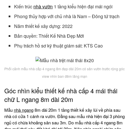
Kiến trúc
nhà vườn
1 tầng kiểu hiện đại mái ngói
Phong thủy hợp với chủ nhà là Nam – Đông tứ trạch
Năm thiết kế xây dựng: 2022
Bản quyền: Thiết Kế Nhà Đẹp Mới
Phụ trách hồ sơ kỹ thuật giám sát: KTS Cao
Phối cảnh mẫu nhà cấp 4 ngang 8m đẹp dài 20m có sân vườn trước rộng góc
view nhìn ban đêm lãng mạn
Góc nhìn kiểu thiết kế nhà cấp 4 mái thái
chữ L ngang 8m dài 20m
Mẫu
nhà ngang
8m dài 20m 1 tầng thiết kế xây lùi về phía sau
nhà có cửa 1 cánh ra vườn. Đằng sau mẫu nhà hiện đại 3 phòng
ngủ có chừa khoảng sân sau 3m. Do mẫu nhà cấp 4 ngang 8m
đẹp mái thái này đất khá dài tới 30m. Nên phía ngoài chừa sân