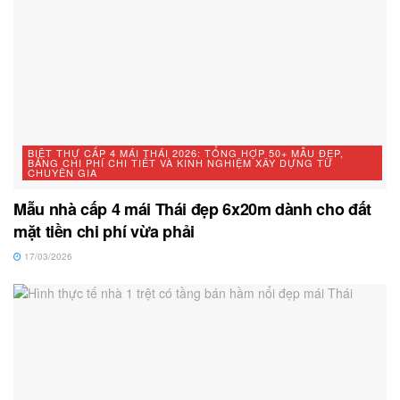
BIỆT THỰ CẤP 4 MÁI THÁI 2026: TỔNG HỢP 50+ MẪU ĐẸP,
BẢNG CHI PHÍ CHI TIẾT VÀ KINH NGHIỆM XÂY DỰNG TỪ
CHUYÊN GIA
Mẫu nhà cấp 4 mái Thái đẹp 6x20m dành cho đất
mặt tiền chi phí vừa phải
17/03/2026