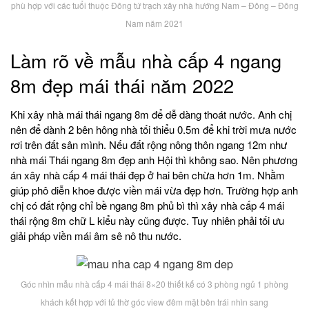
phù hợp với các tuổi thuộc Đông tứ trạch xây nhà hướng Nam – Đông – Đông
Nam năm 2021
Làm rõ về mẫu nhà cấp 4 ngang
8m đẹp mái thái năm 2022
Khi xây nhà mái thái ngang 8m để dễ dàng thoát nước. Anh chị
nên để dành 2 bên hông nhà tối thiểu 0.5m để khi trời mưa nước
rơi trên đất sân mình. Nếu đất rộng nông thôn ngang 12m như
nhà mái Thái ngang 8m đẹp anh Hội thì không sao. Nên phương
án xây nhà cấp 4 mái thái đẹp ở hai bên chừa hơn 1m. Nhằm
giúp phô diễn khoe được viền mái vừa đẹp hơn. Trường hợp anh
chị có đất rộng chỉ bề ngang 8m phủ bì thì xây nhà cấp 4 mái
thái rộng 8m chữ L kiểu này cũng được. Tuy nhiên phải tối ưu
giải pháp viền mái âm sê nô thu nước.
Góc nhìn mẫu nhà cấp 4 mái thái 8×20 thiết kế có 3 phòng ngủ 1 phòng
khách kết hợp với tủ thờ góc view đêm mặt bên trái nhìn sang