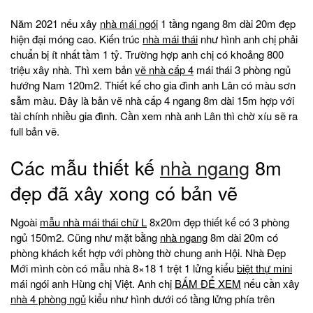
Năm 2021 nếu xây
nhà mái ngói
1 tầng ngang 8m dài 20m đẹp
hiện đại móng cao. Kiến trúc
nhà mái thái
như hình anh chị phải
chuẩn bị ít nhất tầm 1 tỷ. Trường hợp anh chị có khoảng 800
triệu xây nhà. Thì xem bản
vẽ nhà cấp 4
mái thái 3 phòng ngủ
hướng Nam 120m2. Thiết kế cho gia đình anh Lân có màu sơn
sẫm màu. Đây là bản vẽ nhà cấp 4 ngang 8m dài 15m hợp với
tài chính nhiều gia đình. Cần xem nhà anh Lân thì chờ xíu sẽ ra
full bản vẽ.
Các mẫu thiết kế
nhà ngang
8m
đẹp đã xây xong có bản vẽ
Ngoài
mẫu nhà mái thái chữ L
8x20m đẹp thiết kế có 3 phòng
ngủ 150m2. Cũng như mặt bằng
nhà ngang
8m dài 20m có
phòng khách kết hợp với phòng thờ chung anh Hội. Nhà Đẹp
Mới mình còn có mẫu nhà 8×18 1 trệt 1 lửng kiểu
biệt thự mini
mái ngói anh Hùng chị Việt. Anh chị
BẤM ĐỂ XEM
nếu cần xây
nhà 4 phòng ngủ
kiểu như hình dưới có tầng lửng phía trên