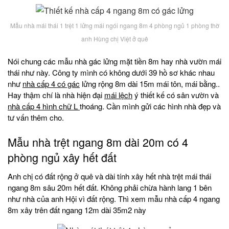
Mẫu nhà mái thái 1 trệt 1 lửng mái ngói ngang 8m 4 phòng ngủ 1 phòng thờ
anh Hùng chị Việt ở quê
Nói chung các mẫu nhà gác lửng mặt tiền 8m hay nhà vườn mái
thái như này. Công ty mình có không dưới 39 hồ sơ khác nhau
như
nhà cấp 4 có gác
lửng rộng 8m dài 15m mái tôn, mái bằng..
Hay thậm chí là nhà hiện đại
mái lệch
ý thiết kế có sân vườn và
nhà cấp 4 hình chữ L
thoáng. Cần mình gửi các hình nhà đẹp và
tư vấn thêm cho.
Mẫu nhà trệt ngang 8m dài 20m có 4
phòng ngủ xây hết đất
Anh chị có đất rộng ở quê và dài tính xây hết nhà trệt mái thái
ngang 8m sâu 20m hết đất. Không phải chừa hành lang 1 bên
như nhà của anh Hội vì đất rộng. Thì xem mẫu nhà cấp 4 ngang
8m xây trên đất ngang 12m dài 35m2 này