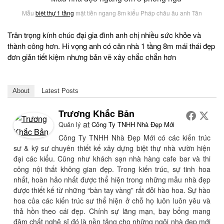
Mẫu
biệt thự 1 tầng
mặt tiền ngang 8m kiểu Pháp châu âu anh Tân
Trân trọng kính chúc đại gia đình anh chị nhiều sức khỏe và
thành công hơn. Hi vọng anh có căn nhà 1 tầng 8m mái thái đẹp
đơn giản tiết kiệm nhưng bản vẽ xây chắc chắn hơn
About
Latest Posts
Trương Khắc Bản
at
Quản lý
Công Ty TNHH Nhà Đẹp Mới
Công Ty TNHH Nhà Đẹp Mới có các kiến trúc
sư & kỹ sư chuyên thiết kế xây dựng biệt thự nhà vườn hiện
đại các kiểu. Cũng như khách sạn nhà hàng cafe bar và thi
công nội thất không gian đẹp. Trong kiến trúc, sự tinh hoa
nhất, hoàn hảo nhất được thể hiện trong những mẫu nhà đẹp
được thiết kế từ những “bàn tay vàng” rất đỗi hào hoa. Sự hào
hoa của các kiến trúc sư thể hiện ở chỗ họ luôn luôn yêu và
thả hồn theo cái đẹp. Chính sự lãng mạn, bay bổng mang
đậm chất nghệ sĩ đó là nền tảng cho những ngôi nhà đẹp mới