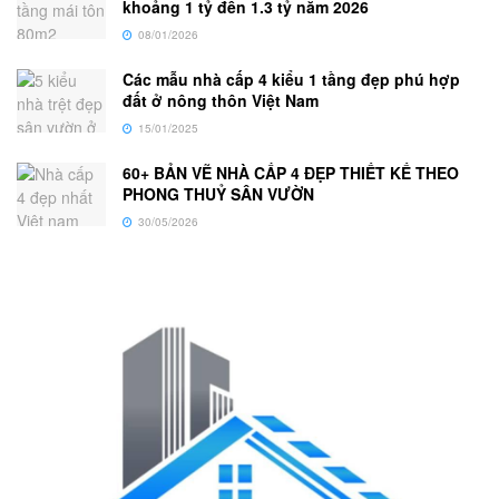
khoảng 1 tỷ đến 1.3 tỷ năm 2026
08/01/2026
Các mẫu nhà cấp 4 kiểu 1 tầng đẹp phú hợp
đất ở nông thôn Việt Nam
15/01/2025
60+ BẢN VẼ NHÀ CẤP 4 ĐẸP THIẾT KẾ THEO
PHONG THUỶ SÂN VƯỜN
30/05/2026