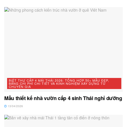
BIỆT THỰ CẤP 4 MÁI THÁI 2026: TỔNG HỢP 50+ MẪU ĐẸP,
BẢNG CHI PHÍ CHI TIẾT VÀ KINH NGHIỆM XÂY DỰNG TỪ
CHUYÊN GIA
Mẫu thiết kế nhà vườn cấp 4 sinh Thái nghỉ dưỡng
13/04/2026