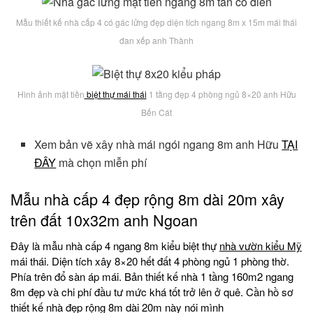
Mẫu thiết kế nhà cấp 4 có gác lửng đẹp diện tích ngang 8m x 15m mái thái
đan xếp anh Thành
Hình ảnh mặt tiền
biệt thự mái thái
1 tầng đẹp 4 phòng ngủ 8×20 anh Hữu
Bến Cát
Xem bản vẽ xây nhà mái ngói ngang 8m anh Hữu
TẠI
ĐÂY
mà chọn miễn phí
Mẫu nhà cấp 4 đẹp rộng 8m dài 20m xây
trên đất 10x32m anh Ngoan
Đây là mẫu nhà cấp 4 ngang 8m kiểu biệt thự
nhà vườn kiểu Mỹ
mái thái. Diện tích xây 8×20 hết đất 4 phòng ngủ 1 phòng thờ.
Phía trên đổ sàn áp mái. Bản thiết kế nhà 1 tầng 160m2 ngang
8m đẹp và chi phí đầu tư mức khá tốt trở lên ở quê. Cần hồ sơ
thiết kế nhà đẹp rộng 8m dài 20m này nói mình