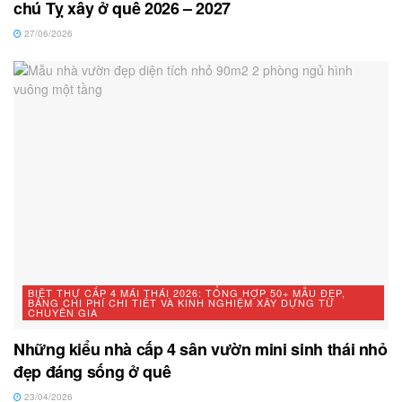
chú Tỵ xây ở quê 2026 – 2027
27/06/2026
BIỆT THỰ CẤP 4 MÁI THÁI 2026: TỔNG HỢP 50+ MẪU ĐẸP,
BẢNG CHI PHÍ CHI TIẾT VÀ KINH NGHIỆM XÂY DỰNG TỪ
CHUYÊN GIA
Những kiểu nhà cấp 4 sân vườn mini sinh thái nhỏ
đẹp đáng sống ở quê
23/04/2026