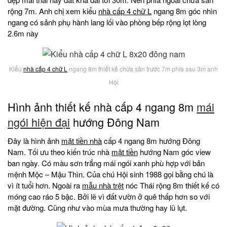
rộng 7m. Anh chị xem kiểu
nhà cấp 4 chữ L
ngang 8m góc nhìn
ngang có sảnh phụ hành lang lối vào phòng bếp rộng lọt lòng
2.6m này
Kiểu
nhà cấp 4 chữ L
ngang 8m thiết kế chừa sân trước 7m phía sau 3m anh
Hội
Hình ảnh thiết kế nhà cấp 4 ngang 8m
mái
ngói hiện đại
hướng Đông Nam
Đây là hình ảnh
mặt tiền nhà
cấp 4 ngang 8m hướng Đông
Nam. Tối ưu theo kiến trúc nhà
mặt tiền
hướng Nam góc view
ban ngày. Có màu sơn trắng mái ngói xanh phù hợp với bản
mệnh Mộc – Mậu Thìn. Của chú Hội sinh 1988 gọi bằng chú là
vì ít tuổi hơn. Ngoài ra
mẫu nhà trệt
nóc Thái rộng 8m thiết kế có
móng cao ráo 5 bậc. Bởi lẽ vì đất vườn ở quê thấp hơn so với
mặt đường. Cũng như vào mùa mưa thường hay lũ lụt.