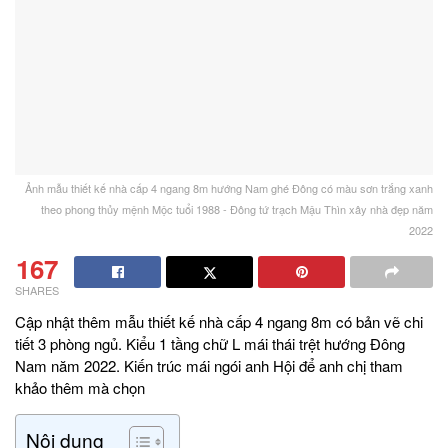
Ảnh mẫu thiết kế nhà cấp 4 ngang 8m hướng Nam ghé Đông có màu sơn trắng xanh
theo phong thủy mệnh Mộc tuổi 1988 - Đông tứ trạch Mậu Thìn xây nhà đẹp năm
2022
167
SHARES
Cập nhật thêm mẫu thiết kế nhà cấp 4 ngang 8m có bản vẽ chi
tiết 3 phòng ngủ. Kiểu 1 tầng chữ L mái thái trệt hướng Đông
Nam năm 2022. Kiến trúc mái ngói anh Hội để anh chị tham
khảo thêm mà chọn
Nội dung