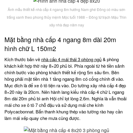
Ảnh mẫu thiết kế nhà cấp 4 ngang 8m hướng Nam ghé Đông có màu sơn
trắng xanh theo phong thủy mệnh Mộc tuổi 1988 – Đông tứ trạch Mậu Thìn
xây nhà đẹp năm nay
Mặt bằng nhà cấp 4 ngang 8m dài 20m
hình chữ L 150m2
Kích thước bản vẽ
nhà cấp 4 mái thái 3 phòng ngủ
& phòng
khách kết hợp thờ này 8×20 phủ bì. Phía ngoài từ hè tiền sảnh
chính bước vào phòng khách thiết kế rộng 5m sâu 6m. Bên
hông phải mặt tiền nhà 1 tầng ngang 8m có cổng chính đi vào.
Mục đích là để xe ô tô tiện ra vào. Do tường xây nhà cấp 4 đẹp
8×20 này là 20cm. Nên hành lang kiểu nhà cấp 4 chữ L ngang
8m dài 20m phủ bì anh Hội chỉ lọt lòng 2.6m. Nghĩa là vẫn thoải
mái cho xe ô tô 7 chỗ đậu và sử dụng mái che kính
Polycacbonnat. Bắn thanh khung thép vào tường rào hay cần
làm mái xếp quay che mưa cũng được.