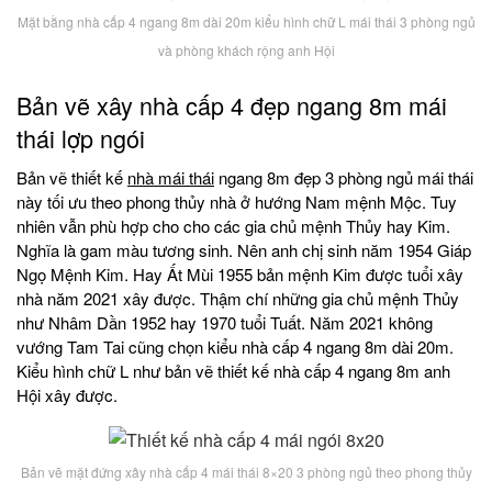
Mặt bằng nhà cấp 4 ngang 8m dài 20m kiểu hình chữ L mái thái 3 phòng ngủ
và phòng khách rộng anh Hội
Bản vẽ xây nhà cấp 4 đẹp ngang 8m mái
thái lợp ngói
Bản vẽ thiết kế
nhà mái thái
ngang 8m đẹp 3 phòng ngủ mái thái
này tối ưu theo phong thủy nhà ở hướng Nam mệnh Mộc. Tuy
nhiên vẫn phù hợp cho cho các gia chủ mệnh Thủy hay Kim.
Nghĩa là gam màu tương sinh. Nên anh chị sinh năm 1954 Giáp
Ngọ Mệnh Kim. Hay Ất Mùi 1955 bản mệnh Kim được tuổi xây
nhà năm 2021 xây được. Thậm chí những gia chủ mệnh Thủy
như Nhâm Dần 1952 hay 1970 tuổi Tuất. Năm 2021 không
vướng Tam Tai cũng chọn kiểu nhà cấp 4 ngang 8m dài 20m.
Kiểu hình chữ L như bản vẽ thiết kế nhà cấp 4 ngang 8m anh
Hội xây được.
Bản vẽ mặt đứng xây nhà cấp 4 mái thái 8×20 3 phòng ngủ theo phong thủy