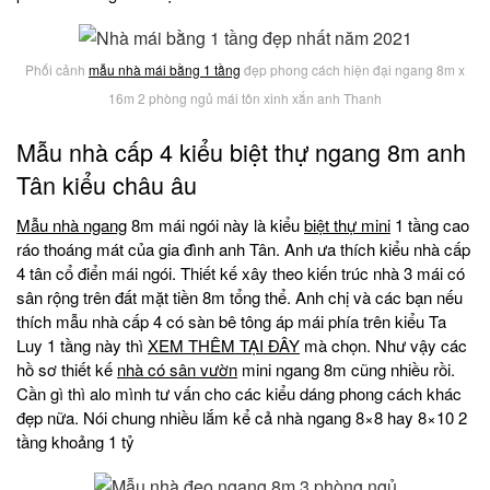
Phối cảnh
mẫu nhà mái bằng 1 tầng
đẹp phong cách hiện đại ngang 8m x
16m 2 phòng ngủ mái tôn xinh xắn anh Thanh
Mẫu nhà cấp 4 kiểu biệt thự ngang 8m anh
Tân kiểu châu âu
Mẫu nhà ngang
8m mái ngói này là kiểu
biệt thự mini
1 tầng cao
ráo thoáng mát của gia đình anh Tân. Anh ưa thích kiểu nhà cấp
4 tân cổ điển mái ngói. Thiết kế xây theo kiến trúc nhà 3 mái có
sân rộng trên đất mặt tiền 8m tổng thể. Anh chị và các bạn nếu
thích mẫu nhà cấp 4 có sàn bê tông áp mái phía trên kiểu Ta
Luy 1 tầng này thì
XEM THÊM TẠI ĐÂY
mà chọn. Như vậy các
hồ sơ thiết kế
nhà có sân vườn
mini ngang 8m cũng nhiều rồi.
Cần gì thì alo mình tư vấn cho các kiểu dáng phong cách khác
đẹp nữa. Nói chung nhiều lắm kể cả nhà ngang 8×8 hay 8×10 2
tầng khoảng 1 tỷ