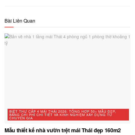
Bài Liên Quan
BIỆT THỰ CẤP 4 MÁI THÁI 2026: TỔNG HỢP 50+ MẪU ĐẸP,
BẢNG CHI PHÍ CHI TIẾT VÀ KINH NGHIỆM XÂY DỰNG TỪ
CHUYÊN GIA
Mẫu thiết kế nhà vườn trệt mái Thái đẹp 160m2