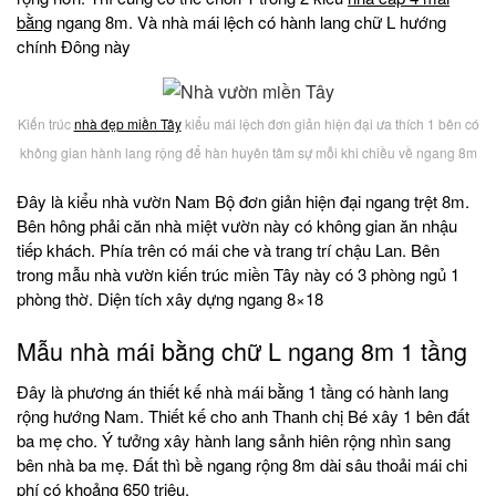
bằng
ngang 8m. Và nhà mái lệch có hành lang chữ L hướng
chính Đông này
Kiến trúc
nhà đẹp miền Tây
kiểu mái lệch đơn giản hiện đại ưa thích 1 bên có
không gian hành lang rộng để hàn huyên tâm sự mỗi khi chiều về ngang 8m
Đây là kiểu nhà vườn Nam Bộ đơn giản hiện đại ngang trệt 8m.
Bên hông phải căn nhà miệt vườn này có không gian ăn nhậu
tiếp khách. Phía trên có mái che và trang trí chậu Lan. Bên
trong mẫu nhà vườn kiến trúc miền Tây này có 3 phòng ngủ 1
phòng thờ. Diện tích xây dựng ngang 8×18
Mẫu nhà mái bằng chữ L ngang 8m 1 tầng
Đây là phương án thiết kế nhà mái bằng 1 tầng có hành lang
rộng hướng Nam. Thiết kế cho anh Thanh chị Bé xây 1 bên đất
ba mẹ cho. Ý tưởng xây hành lang sảnh hiên rộng nhìn sang
bên nhà ba mẹ. Đất thì bề ngang rộng 8m dài sâu thoải mái chi
phí có khoảng 650 triệu.