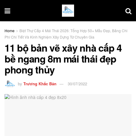
Home
Biệt Thự Cấp 4 Mái Thái 2026: Tổng Hợp 50+ Mẫu Đẹp, Bảng Chi
Phí Chi Tiết Và Kinh Nghiệm Xây Dựng Từ Chuyên Gia
11 bộ bản vẽ xây nhà cấp 4
bề ngang 8m mái thái đẹp
phong thủy
by
Trương Khắc Bản
30/07/2022