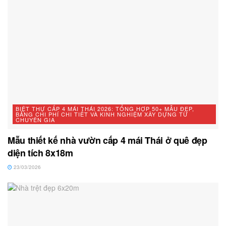
BIỆT THỰ CẤP 4 MÁI THÁI 2026: TỔNG HỢP 50+ MẪU ĐẸP,
BẢNG CHI PHÍ CHI TIẾT VÀ KINH NGHIỆM XÂY DỰNG TỪ
CHUYÊN GIA
Mẫu thiết kế nhà vườn cấp 4 mái Thái ở quê đẹp
diện tích 8x18m
23/03/2026