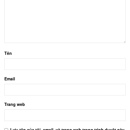
Tên
Email
Trang web
Lưu tên của tôi, email, và trang web trong trình duyệt này