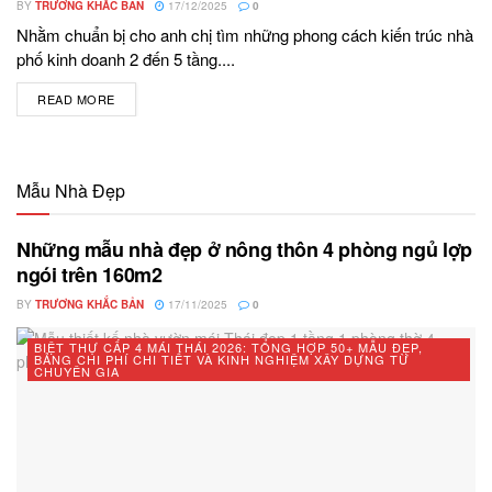
BY
TRƯƠNG KHẮC BẢN
17/12/2025
0
Nhằm chuẩn bị cho anh chị tìm những phong cách kiến trúc nhà
phố kinh doanh 2 đến 5 tầng....
READ MORE
DETAILS
Mẫu Nhà Đẹp
Những mẫu nhà đẹp ở nông thôn 4 phòng ngủ lợp
ngói trên 160m2
BY
TRƯƠNG KHẮC BẢN
17/11/2025
0
BIỆT THỰ CẤP 4 MÁI THÁI 2026: TỔNG HỢP 50+ MẪU ĐẸP,
BẢNG CHI PHÍ CHI TIẾT VÀ KINH NGHIỆM XÂY DỰNG TỪ
CHUYÊN GIA