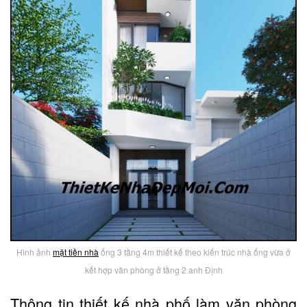
Hình ảnh
mặt tiền nhà
ống 3 tầng 4m thiết kế theo kiến trúc nhà ống vừa ở
kết hợp văn phòng ở tầng 2 anh Định
Thông tin thiết kế nhà phố làm văn phòng