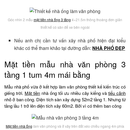
Góc nhìn 2 mẫu
mặt tiền nhà ống 3 tầng
4×21.5m thông thoáng đơn giản
thiết kế có sân để xe bên ngoài
Nếu anh chị cần tư vấn xây nhà phố hiện đại kiểu
khác có thể tham khảo tại đường dẫn:
NHÀ PHỐ ĐẸP
Mặt tiền mẫu nhà văn phòng 3
tầng 1 tum 4m mái bằng
Mẫu nhà phố vừa ở kết hợp làm văn phòng thiết kế kiến trúc có
giếng trời.
Mặt tiền
nhà ống tối ưu nhiều cây kiểng và
tiểu cảnh
nhỏ ở ban công. Diện tích sàn xây dựng 52m2 tầng 1. Nhưng từ
tầng lầu 1 trở lên diện tích xây 60m2. Bởi vì có thêm ban công
Mặt tiền nhà ống
làm văn phòng và ở xây trên đất xéo chiều ngang 4m phía