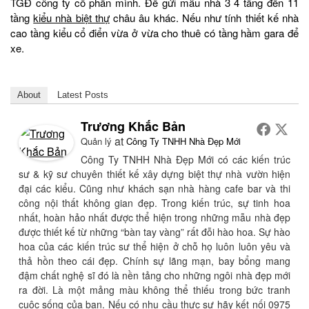
TGĐ công ty cổ phần mình. Để gửi mẫu nhà 3 4 tầng đến 11
tầng
kiểu nhà biệt thự
châu âu khác. Nếu như tính thiết kế nhà
cao tầng kiểu cổ điển vừa ở vừa cho thuê có tầng hầm gara để
xe.
About
Latest Posts
Trương Khắc Bản
at
Quản lý
Công Ty TNHH Nhà Đẹp Mới
Công Ty TNHH Nhà Đẹp Mới có các kiến trúc
sư & kỹ sư chuyên thiết kế xây dựng biệt thự nhà vườn hiện
đại các kiểu. Cũng như khách sạn nhà hàng cafe bar và thi
công nội thất không gian đẹp. Trong kiến trúc, sự tinh hoa
nhất, hoàn hảo nhất được thể hiện trong những mẫu nhà đẹp
được thiết kế từ những “bàn tay vàng” rất đỗi hào hoa. Sự hào
hoa của các kiến trúc sư thể hiện ở chỗ họ luôn luôn yêu và
thả hồn theo cái đẹp. Chính sự lãng mạn, bay bổng mang
đậm chất nghệ sĩ đó là nền tảng cho những ngôi nhà đẹp mới
ra đời. Là một mảng màu không thể thiếu trong bức tranh
cuộc sống của bạn. Nếu có nhu cầu thực sự hãy kết nối 0975