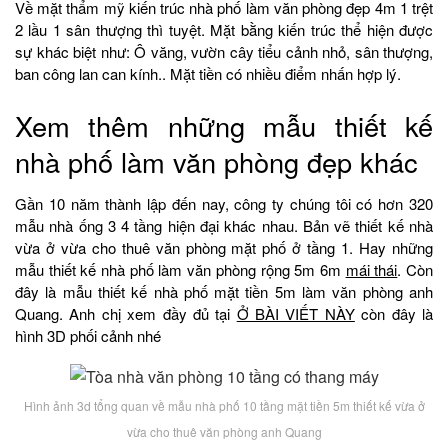
Về mặt thẩm mỹ kiến trúc nhà phố làm văn phòng đẹp 4m 1 trệt
2 lầu 1 sân thượng thì tuyệt. Mặt bằng kiến trúc thể hiện được
sự khác biệt như: Ô văng, vườn cây tiểu cảnh nhỏ, sân thượng,
ban công lan can kính.. Mặt tiền có nhiều điểm nhấn hợp lý.
Xem thêm những mẫu thiết kế
nhà phố làm văn phòng đẹp khác
Gần 10 năm thành lập đến nay, công ty chúng tôi có hơn 320
mẫu nhà ống 3 4 tầng hiện đại khác nhau. Bản vẽ thiết kế nhà
vừa ở vừa cho thuê văn phòng mặt phố ở tầng 1. Hay những
mẫu thiết kế nhà phố làm văn phòng rộng 5m 6m
mái thái
. Còn
đây là mẫu thiết kế nhà phố mặt tiền 5m làm văn phòng anh
Quang. Anh chị xem đầy đủ tại
Ở BÀI VIẾT NÀY
còn đây là
hình 3D phối cảnh nhé
Hình ảnh 3d tổng quan về mẫu nhà phố 10 tầng mặt tiền 5m thiết kế vừa ở
vừa cho thuê văn phòng anh Quang