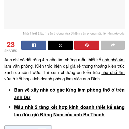
Nhà 1 trệt 2 lầu 1 sân thượng vừa ở kiêm văn phòng mặt tiền 4m xéo góc
23
SHARES
Anh chị có đất rộng 4m cần tìm những mẫu thiết kế
nhà phố 4m
làm văn phòng. Kiến trúc hiện đại giá rẻ thông thoáng kiến trúc
xanh có sân trước. Thì xem phương án kiến trúc
nhà phố 4m
vừa ở kết hợp kinh doanh phòng làm việc anh Định
Bản vẽ xây nhà có gác lửng làm phòng thờ ở trên
anh Dự
Mẫu nhà 2 tầng kết hợp kinh doanh thiết kế sáng
tạo đón gió Đông Nam của anh Ba Thanh