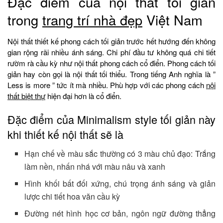
Đặc điểm của nội thất tối giản
trong
trang trí nhà đẹp
Việt Nam
Nội thất thiết kế phong cách tối giản trước hết hướng đến không
gian rộng rãi nhiều ánh sáng. Chi phí đầu tư không quá chi tiết
rườm rà cầu kỳ như nội thất phong cách cổ điển. Phong cách tối
giản hay còn gọi là nội thất tối thiểu. Trong tiếng Anh nghĩa là ”
Less is more ” tức ít mà nhiều. Phù hợp với các phong cách
nội
thất biệt thự
hiện đại hơn là cổ điển.
Đặc điểm của Minimalism style tối giản này
khi thiết kế nội thất sẽ là
Hạn chế về màu sắc thường có 3 màu chủ đạo: Trắng
làm nền, nhấn nhá với màu nâu và xanh
Hình khối bất đối xứng, chú trọng ánh sáng và giản
lược chi tiết hoa văn cầu kỳ
Đường nét hình học cơ bản, ngôn ngữ đường thẳng