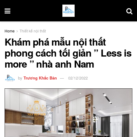
Home
Thiết kế nội thất
Khám phá mẫu nội thất
phong cách tối giản ” Less is
more ” nhà anh Nam
by
Trương Khắc Bản
02/12/2022