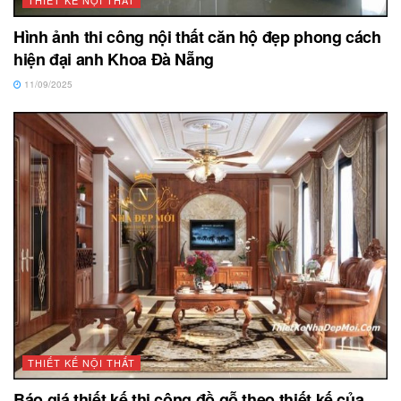
THIẾT KẾ NỘI THẤT
Hình ảnh thi công nội thất căn hộ đẹp phong cách
hiện đại anh Khoa Đà Nẵng
11/09/2025
THIẾT KẾ NỘI THẤT
Báo giá thiết kế thi công đồ gỗ theo thiết kế của