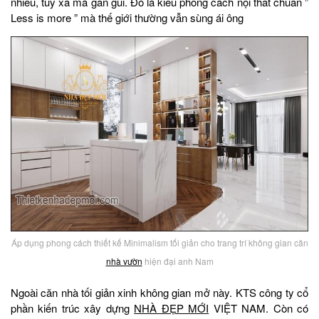
nhiều, tuy xa mà gần gũi. Đó là kiểu phong cách nội thất chuẩn ”
Less is more ” mà thế giới thường vẫn sùng ái ông
Áp dụng phong cách thiết kế Minimalism tối giản cho trang trí không gian căn
nhà vườn
hiện đại anh Nam
Ngoài căn nhà tối giản xinh không gian mở này. KTS công ty cổ
phần kiến trúc xây dựng
NHÀ ĐẸP MỚI
VIỆT NAM. Còn có