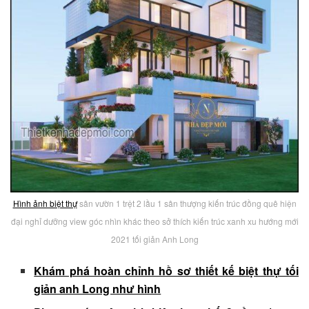
Hình ảnh biệt thự
sân vườn 1 trệt 2 lầu 1 sân thượng kiến trúc đồng quê hiện
đại nghỉ dưỡng view góc nhìn khác theo sở thích kiến trúc xanh xu hướng mới
2021 tối giản Anh Long
Khám phá hoàn chỉnh hồ sơ thiết kế biệt thự tối
giản anh Long như hình