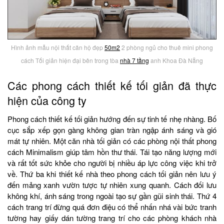
Hình ảnh mẫu nội thất căn hộ đẹp
50m2
2 phòng ngủ cho thuê mini phong
cách Tối giản hiện đại bên trong tòa
nhà 7 tầng
anh Khoa Đà Nẵng
Các phong cách thiết kế tối giản đã thực
hiện của công ty
Phong cách thiết kế tối giản hướng đến sự tinh tế nhẹ nhàng. Bố
cục sắp xếp gọn gàng không gian tràn ngập ánh sáng và gió
mát tự nhiên. Một căn nhà tối giản có các phòng nội thất phong
cách Minimalism giúp tâm hồn thư thái. Tái tạo năng lượng mới
và rất tốt sức khỏe cho người bị nhiều áp lực công việc khi trở
về. Thứ ba khi thiết kế nhà theo phong cách tối giản nên lưu ý
đến mảng xanh vườn tược tự nhiên xung quanh. Cách đối lưu
không khí, ánh sáng trong ngoài tạo sự gần gũi sinh thái. Thứ 4
cách trang trí đừng quá đơn điệu có thể nhấn nhá vài bức tranh
tường hay giấy dán tường trang trí cho các phòng khách nhà