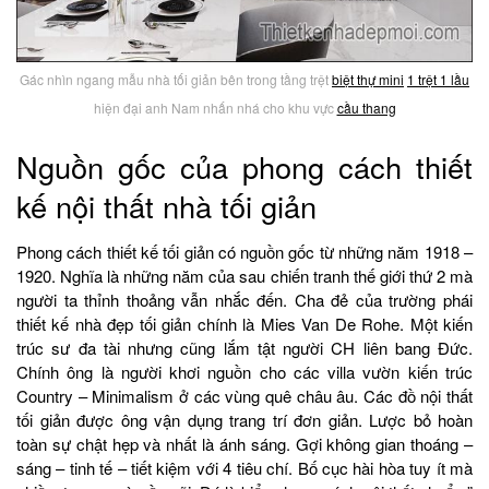
Gác nhìn ngang mẫu nhà tối giản bên trong tầng trệt
biệt thự mini
1 trệt 1 lầu
hiện đại anh Nam nhấn nhá cho khu vực
cầu thang
Nguồn gốc của phong cách thiết
kế nội thất nhà tối giản
Phong cách thiết kế tối giản có nguồn gốc từ những năm 1918 –
1920. Nghĩa là những năm của sau chiến tranh thế giới thứ 2 mà
người ta thỉnh thoảng vẫn nhắc đến. Cha đẻ của trường phái
thiết kế nhà đẹp tối giản chính là Mies Van De Rohe. Một kiến
trúc sư đa tài nhưng cũng lắm tật người CH liên bang Đức.
Chính ông là người khơi nguồn cho các villa vườn kiến trúc
Country – Minimalism ở các vùng quê châu âu. Các đồ nội thất
tối giản được ông vận dụng trang trí đơn giản. Lược bỏ hoàn
toàn sự chật hẹp và nhất là ánh sáng. Gợi không gian thoáng –
sáng – tinh tế – tiết kiệm với 4 tiêu chí. Bố cục hài hòa tuy ít mà