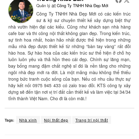
at
Quản lý
Công Ty TNHH Nhà Đẹp Mới
Công Ty TNHH Nhà Đẹp Mới có các kiến trúc
sư & kỹ sư chuyên thiết kế xây dựng biệt thự
nhà vườn hiện đại các kiểu. Cũng như khách sạn nhà hàng
cafe bar và thi công nội thất không gian đẹp. Trong kiến trúc,
sự tinh hoa nhất, hoàn hảo nhất được thể hiện trong những
mẫu nhà đẹp được thiết kế từ những “bàn tay vàng” rất đỗi
hào hoa. Sự hào hoa của các kiến trúc sư thể hiện ở chỗ họ
luôn luôn yêu và thả hồn theo cái đẹp. Chính sự lãng mạn,
bay bổng mang đậm chất nghệ sĩ đó là nền tảng cho những
ngôi nhà đẹp mới ra đời. Là một mảng màu không thể thiếu
trong bức tranh cuộc sống của bạn. Nếu có nhu cầu thực sự
hãy kết nối 0975 945 433 có zalo trao đỗi. KTS công ty xây
dựng sẽ đến tận nơi vị trí đất cần thiết kế và làm việc tại 34/34
tỉnh thành Việt Nam. Cho đi là còn mãi.!
Tags:
Nhà xinh
Nội thất đẹp
Trang trí nội thất