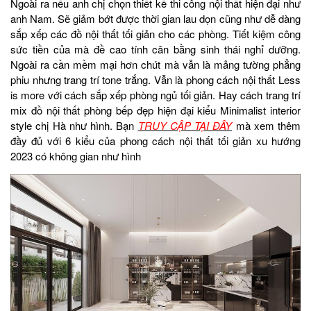
Ngoài ra nếu anh chị chọn thiết kế thi công nội thất hiện đại như
anh Nam. Sẽ giảm bớt được thời gian lau dọn cũng như dễ dàng
sắp xếp các đồ nội thất tối giản cho các phòng. Tiết kiệm công
sức tiền của mà đề cao tính cân bằng sinh thái nghỉ dưỡng.
Ngoài ra cần mềm mại hơn chút mà vẫn là mảng tường phẳng
phiu nhưng trang trí tone trắng. Vẫn là phong cách nội thất Less
is more với cách sắp xếp phòng ngủ tối giản. Hay cách trang trí
mix đồ nội thất phòng bếp đẹp hiện đại kiểu Minimalist interior
style chị Hà như hình. Bạn
TRUY CẬP TẠI ĐÂY
mà xem thêm
đầy đủ với 6 kiểu của phong cách nội thất tối giản xu hướng
2023 có không gian như hình