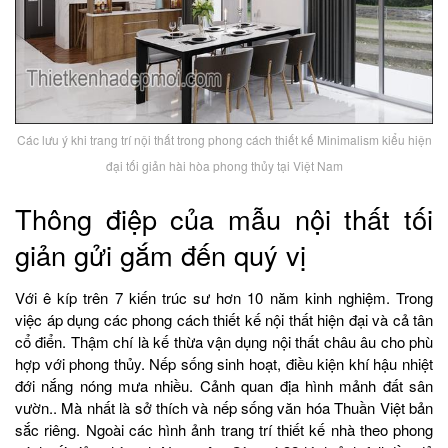
Các lưu ý khi trang trí nội thất trong phong cách thiết kế Minimalism kiểu hiện
đại tối giản hài hòa phong thủy tại Việt Nam
Thông điệp của mẫu nội thất tối
giản gửi gắm đến quý vị
Với ê kíp trên 7 kiến trúc sư hơn 10 năm kinh nghiệm. Trong
việc áp dụng các phong cách thiết kế nội thất hiện đại và cả tân
cổ điển. Thậm chí là kế thừa vận dụng nội thất châu âu cho phù
hợp với phong thủy. Nếp sống sinh hoạt, điều kiện khí hậu nhiệt
đới nắng nóng mưa nhiều. Cảnh quan địa hình mảnh đất sân
vườn.. Mà nhất là sở thích và nếp sống văn hóa Thuần Việt bản
sắc riêng. Ngoài các hình ảnh trang trí thiết kế nhà theo phong