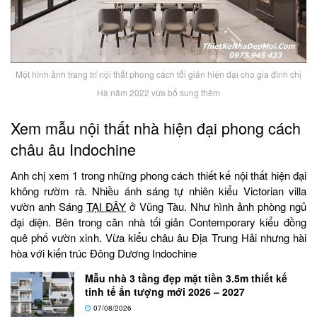
Một hình ảnh trang trí nội thất phong cách tối giản hiện đại cho gia đình chị
Hà năm 2022 vừa bổ sung thêm
Xem mẫu nội thất nhà hiện đại phong cách
châu âu Indochine
Anh chị xem 1 trong những phong cách thiết kế nội thất hiện đại
không rườm rà. Nhiều ánh sáng tự nhiên kiểu Victorian villa
vườn anh Sáng
TẠI ĐÂY
ở Vũng Tàu. Như hình ảnh phòng ngủ
đại diện. Bên trong căn nhà tối giản Contemporary kiểu đồng
quê phố vườn xinh. Vừa kiểu châu âu Địa Trung Hải nhưng hài
hòa với kiến trúc Đông Dương Indochine
Mẫu nhà 3 tầng đẹp mặt tiền 3.5m thiết kế
tinh tế ấn tượng mới 2026 – 2027
07/08/2026