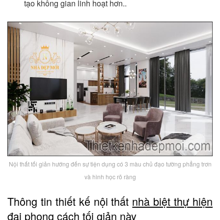
tạo không gian linh hoạt hơn..
Nội thất tối giản hướng đến sự tiện dụng có 3 màu chủ đạo tường phẳng trơn
và hình học rõ ràng
Thông tin thiết kế nội thất
nhà biệt thự hiện
đại
phong cách tối giản này