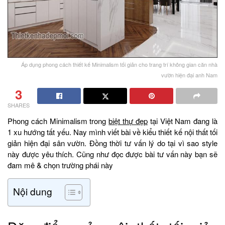
Áp dụng phong cách thiết kế Minimalism tối giản cho trang trí không gian căn nhà
vườn hiện đại anh Nam
3
SHARES
Phong cách Minimalism trong
biệt thự đẹp
tại Việt Nam đang là
1 xu hướng tất yếu. Nay mình viết bài về kiểu thiết kế nội thất tối
giản hiện đại sân vườn. Đồng thời tư vấn lý do tại vì sao style
này được yêu thích. Cũng như đọc được bài tư vấn này bạn sẽ
đam mê & chọn trường phái này
Nội dung