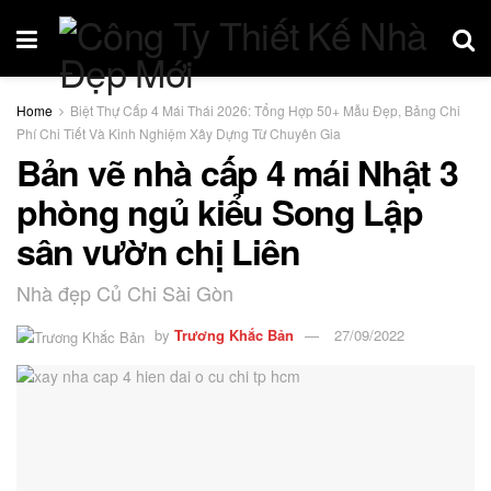
Home
Biệt Thự Cấp 4 Mái Thái 2026: Tổng Hợp 50+ Mẫu Đẹp, Bảng Chi
Phí Chi Tiết Và Kinh Nghiệm Xây Dựng Từ Chuyên Gia
Bản vẽ nhà cấp 4 mái Nhật 3
phòng ngủ kiểu Song Lập
sân vườn chị Liên
Nhà đẹp Củ Chi Sài Gòn
by
Trương Khắc Bản
27/09/2022