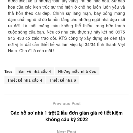
được thiết kế từ những “bàn tay vàng” rất đỗi hào hoa. Sự hào
hoa của các kiến trúc sư thể hiện ở chỗ họ luôn luôn yêu và
thả hồn theo cái đẹp. Chính sự lãng mạn, bay bổng mang
đậm chất nghệ sĩ đó là nền tảng cho những ngôi nhà đẹp mới
ra đời. Là một mảng màu không thể thiếu trong bức tranh
cuộc sống của bạn. Nếu có nhu cầu thực sự hãy kết nối 0975
945 433 có zalo trao đỗi. KTS công ty xây dựng sẽ đến tận
nơi vị trí đất cần thiết kế và làm việc tại 34/34 tỉnh thành Việt
Nam. Cho đi là còn mãi.!
Tags:
Bản vẽ nhà cấp 4
Những mẫu nhà đẹp
Thiết kế nhà cấp 4
Thiết kế nhà ở
Previous Post
Các hồ sơ nhà 1 trệt 2 lầu đơn giản giá rẻ tiết kiệm
không cầu kỳ 2022
Next Post