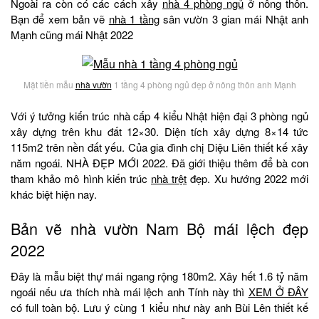
Ngoài ra còn có các cách xây
nhà 4 phòng ngủ
ở nông thôn.
Bạn để xem bản vẽ
nhà 1 tầng
sân vườn 3 gian mái Nhật anh
Mạnh cũng mái Nhật 2022
Mặt tiền mẫu
nhà vườn
1 tầng 4 phòng ngủ đẹp ở nông thôn anh Mạnh
Với ý tưởng kiến trúc nhà cấp 4 kiểu Nhật hiện đại 3 phòng ngủ
xây dựng trên khu đất 12×30. Diện tích xây dựng 8×14 tức
115m2 trên nền đất yếu. Của gia đình chị Diệu Liên thiết kế xây
năm ngoái. NHÀ ĐẸP MỚI 2022. Đã giới thiệu thêm để bà con
tham khảo mô hình kiến trúc
nhà trệt
đẹp. Xu hướng 2022 mới
khác biệt hiện nay.
Bản vẽ nhà vườn Nam Bộ mái lệch đẹp
2022
Đây là mẫu biệt thự mái ngang rộng 180m2. Xây hết 1.6 tỷ năm
ngoái nếu ưa thích nhà mái lệch anh Tính này thì
XEM Ở ĐÂY
có full toàn bộ. Lưu ý cùng 1 kiểu như này anh Bùi Lên thiết kế