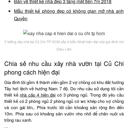
Bản vẽ thiết kế nhà đẹp 3 tầng mặt tiền 7m 2018
Mẫu thiết kế phòng đẹp có không gian mở nhà anh
Quyền
Ý tưởng xây nhà tại Củ Chi TP HCM cấp 4 kiểu Nhật hiện đại của gia đình chị
Diệu Liên
Chia sẻ nhu cầu xây nhà vườn tại Củ Chi
phong cách hiện đại
Gia đình tôi gồm 4 thành viên gồm 2 vợ chồng có khu đất hướng
Tây hơi lệch về hướng Nam 7 độ. Do nhu cầu sử dụng tôi cần
thiết kế
nhà cấp 4 hiện đại
có 3 phòng ngủ. Trong đó yêu cầu
thiết kế có 2 phòng ngủ 2 phòng ngủ có wc khép cho vợ chồng
và con gái lớn,. Phía trước tôi cần khoảng sân rộng 8m đến
10m. Phía sau có khoảng sân vườn nho nhỏ để chăn nuôi và
trồng rau xanh.