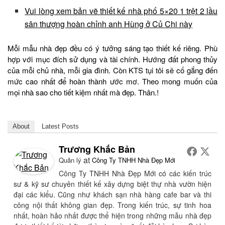
Vui lòng xem bản vẽ thiết kế nhà phố 5×20 1 trệt 2 lầu
sân thượng hoàn chỉnh anh Hùng ở Củ Chi này
Mỗi mẫu nhà đẹp đều có ý tưởng sáng tạo thiết kế riêng. Phù
hợp với mục đích sử dụng và tài chính. Hướng đất phong thủy
của mỗi chủ nhà, mỗi gia đình. Còn KTS tụi tôi sẽ cố gắng đến
mức cao nhất để hoàn thành ước mơ. Theo mong muốn của
mọi nhà sao cho tiết kiệm nhất mà đẹp. Thân.!
About
Latest Posts
Trương Khắc Bản
at
Quản lý
Công Ty TNHH Nhà Đẹp Mới
Công Ty TNHH Nhà Đẹp Mới có các kiến trúc
sư & kỹ sư chuyên thiết kế xây dựng biệt thự nhà vườn hiện
đại các kiểu. Cũng như khách sạn nhà hàng cafe bar và thi
công nội thất không gian đẹp. Trong kiến trúc, sự tinh hoa
nhất, hoàn hảo nhất được thể hiện trong những mẫu nhà đẹp