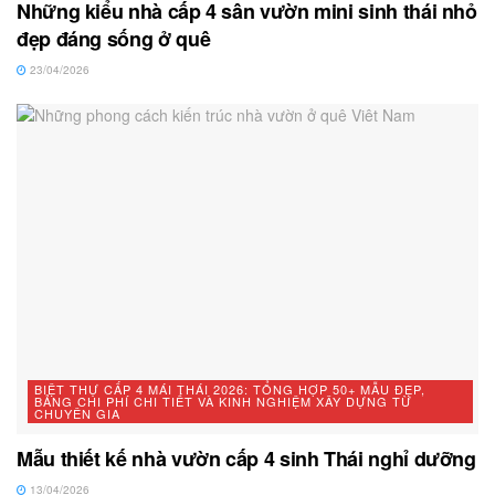
Những kiểu nhà cấp 4 sân vườn mini sinh thái nhỏ
đẹp đáng sống ở quê
23/04/2026
BIỆT THỰ CẤP 4 MÁI THÁI 2026: TỔNG HỢP 50+ MẪU ĐẸP,
BẢNG CHI PHÍ CHI TIẾT VÀ KINH NGHIỆM XÂY DỰNG TỪ
CHUYÊN GIA
Mẫu thiết kế nhà vườn cấp 4 sinh Thái nghỉ dưỡng
13/04/2026