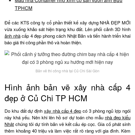
Mẫu nhà Container nhỏ xinh có sân vườn anh Bửu
TPHCM
Để các KTS công ty cổ phần thiết kế xây dựng NHÀ ĐẸP MỚI
vừa xuống khảo sát hiện trạng khu đất. Lên phối cảnh 3D hình
ảnh nhà
cấp 4 đẹp phong cách Nhật Bản và tiến hành triển khai
báo giá thi công phần thô và hoàn thiện.
Bản vẽ thi công nhà tại Củ Chi Sài Gòn
Hình ảnh bản vẽ xây nhà cấp 4
đẹp ở Củ Chi TP HCM
Do khu đất dự định
xây nhà cấp 4 đẹp
có 3 phòng ngủ lợp ngói
này khá yếu. Nên khi lên hồ sơ dự toán cho mẫu
nhà đẹp kiểu
Nhật
chúng tôi dự tính bản vẽ kết cấu ép cọc. Gia cố phát sinh
thêm khoảng 40 triệu và làm việc rất rõ ràng với gia đình. Kèm