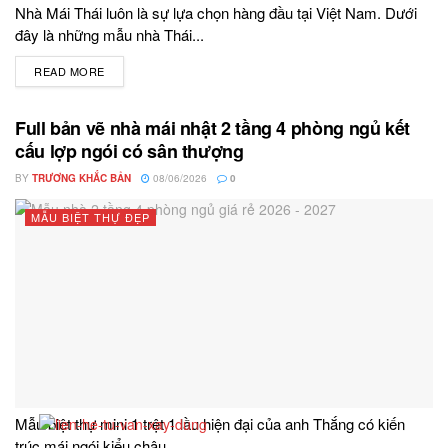
Nhà Mái Thái luôn là sự lựa chọn hàng đầu tại Việt Nam. Dưới
đây là những mẫu nhà Thái...
READ MORE
DETAILS
Full bản vẽ nhà mái nhật 2 tầng 4 phòng ngủ kết
cấu lợp ngói có sân thượng
BY
TRƯƠNG KHẮC BẢN
08/06/2026
0
MẪU BIỆT THỰ ĐẸP
Mẫu biệt thự mini 1 trệt 1 lầu hiện đại của anh Thắng có kiến
trúc mái ngói kiểu châu...