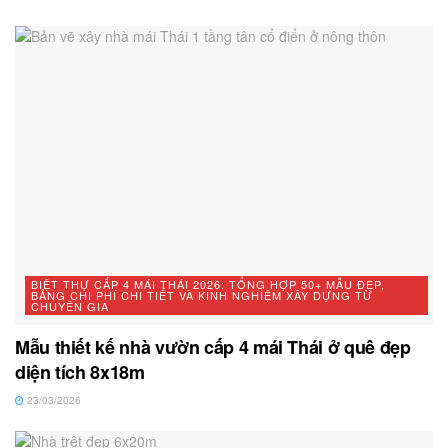
BIỆT THỰ CẤP 4 MÁI THÁI 2026: TỔNG HỢP 50+ MẪU ĐẸP,
BẢNG CHI PHÍ CHI TIẾT VÀ KINH NGHIỆM XÂY DỰNG TỪ
CHUYÊN GIA
Mẫu thiết kế nhà vườn cấp 4 mái Thái ở quê đẹp
diện tích 8x18m
23/03/2026