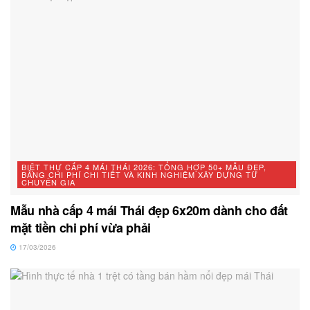
BIỆT THỰ CẤP 4 MÁI THÁI 2026: TỔNG HỢP 50+ MẪU ĐẸP,
BẢNG CHI PHÍ CHI TIẾT VÀ KINH NGHIỆM XÂY DỰNG TỪ
CHUYÊN GIA
Mẫu nhà cấp 4 mái Thái đẹp 6x20m dành cho đất
mặt tiền chi phí vừa phải
17/03/2026