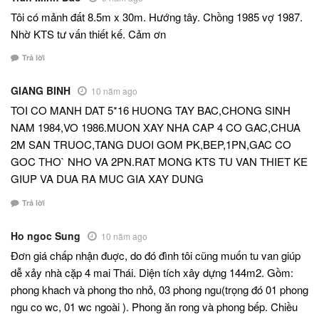
Tôi có mảnh đất 8.5m x 30m. Hướng tây. Chồng 1985 vợ 1987.
Nhờ KTS tư vấn thiết kế. Cảm ơn
Trả lời
GIANG BINH
10 năm ago
TOI CO MANH DAT 5*16 HUONG TAY BAC,CHONG SINH
NAM 1984,VO 1986.MUON XAY NHA CAP 4 CO GAC,CHUA
2M SAN TRUOC,TANG DUOI GOM PK,BEP,1PN,GAC CO
GOC THO` NHO VA 2PN.RAT MONG KTS TU VAN THIET KE
GIUP VA DUA RA MUC GIA XAY DUNG
Trả lời
Ho ngoc Sung
10 năm ago
Đơn giá chấp nhận đuợc, do đó đình tôi cũng muốn tu van giúp
dễ xảy nhà cặp 4 mai Thái. Diện tích xây dựng 144m2. Gồm:
phong khach và phong tho nhỏ, 03 phong ngu(trọng đó 01 phong
ngu co wc, 01 wc ngoài ). Phong ăn rong và phong bếp. Chiều