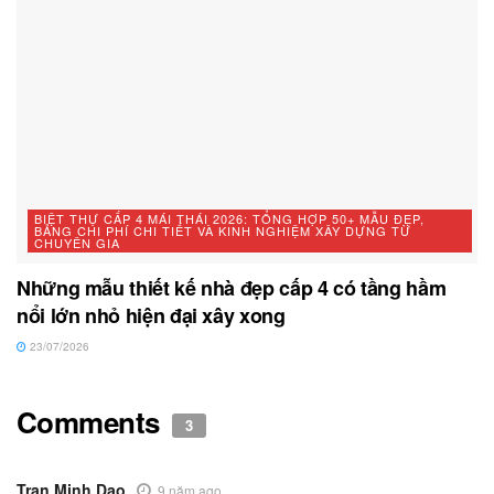
BIỆT THỰ CẤP 4 MÁI THÁI 2026: TỔNG HỢP 50+ MẪU ĐẸP,
BẢNG CHI PHÍ CHI TIẾT VÀ KINH NGHIỆM XÂY DỰNG TỪ
CHUYÊN GIA
Những mẫu thiết kế nhà đẹp cấp 4 có tầng hầm
nổi lớn nhỏ hiện đại xây xong
23/07/2026
Comments
3
Tran Minh Dao
9 năm ago