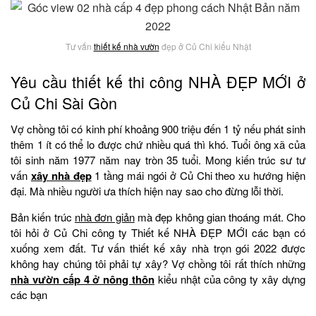
Tư vấn
thiết kế nhà vườn
đẹp ở Củ Chi kiểu Nhật
Yêu cầu thiết kế thi công NHÀ ĐẸP MỚI ở
Củ Chi Sài Gòn
Vợ chồng tôi có kinh phí khoảng 900 triệu đến 1 tỷ nếu phát sinh
thêm 1 ít có thể lo được chứ nhiều quá thì khó. Tuổi ông xã của
tôi sinh năm 1977 năm nay tròn 35 tuổi. Mong kiến trúc sư tư
vấn
xây nhà đẹp
1 tầng mái ngói ở Củ Chi theo xu hướng hiện
đại. Mà nhiều người ưa thích hiện nay sao cho đừng lỗi thời.
Bản kiến trúc
nhà đơn giản
mà đẹp không gian thoáng mát. Cho
tôi hỏi ở Củ Chi công ty Thiết kế NHÀ ĐẸP MỚI các bạn có
xuống xem đất. Tư vấn thiết kế xây nhà trọn gói 2022 được
không hay chúng tôi phải tự xây? Vợ chồng tôi rất thích những
nhà vườn cấp 4 ở nông thôn
kiểu nhật của công ty xây dựng
các bạn