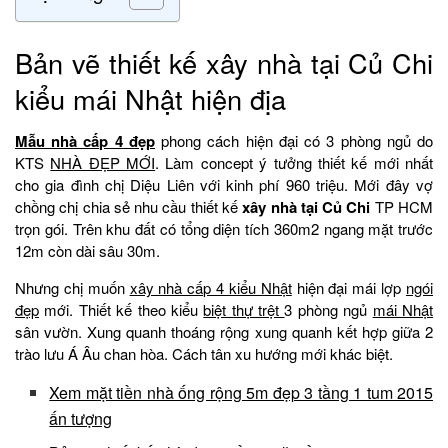
Bản vẽ thiết kế xây nhà tại Củ Chi
kiểu mái Nhật hiện địa
Mẫu nhà cấp 4 đẹp
phong cách hiện đại có 3 phòng ngủ do
KTS
NHÀ ĐẸP MỚI
. Làm concept ý tưởng thiết kế mới nhất
cho gia đình chị Diệu Liên với kinh phí 960 triệu. Mới đây vợ
chồng chị chia sẻ nhu cầu thiết kế
xây nhà tại Củ Chi
TP HCM
trọn gói. Trên khu đất có tổng diện tích 360m2 ngang mặt trước
12m còn dài sâu 30m.
Nhưng chị muốn
xây nhà cấp 4 kiểu Nhật
hiện đại mái lợp
ngói
đẹp
mới. Thiết kế theo kiểu
biệt thự trệt
3 phòng ngủ
mái Nhật
sân vườn. Xung quanh thoáng rộng xung quanh kết hợp giữa 2
trào lưu Á Âu chan hòa. Cách tân xu hướng mới khác biệt.
Xem mặt tiền nhà ống rộng 5m đẹp 3 tầng 1 tum 2015
ấn tượng