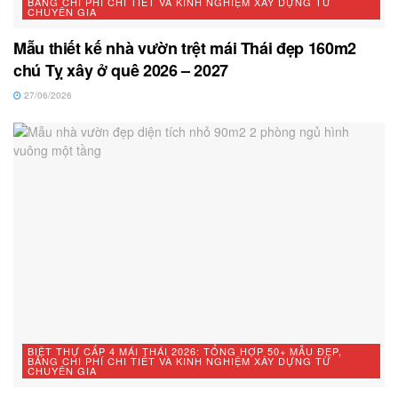
BẢNG CHI PHÍ CHI TIẾT VÀ KINH NGHIỆM XÂY DỰNG TỪ
CHUYÊN GIA
Mẫu thiết kế nhà vườn trệt mái Thái đẹp 160m2
chú Tỵ xây ở quê 2026 – 2027
27/06/2026
BIỆT THỰ CẤP 4 MÁI THÁI 2026: TỔNG HỢP 50+ MẪU ĐẸP,
BẢNG CHI PHÍ CHI TIẾT VÀ KINH NGHIỆM XÂY DỰNG TỪ
CHUYÊN GIA