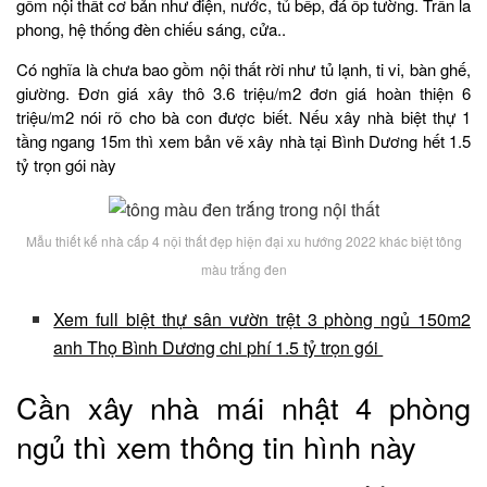
gồm nội thất cơ bản như điện, nước, tủ bếp, đá ốp tường. Trần la
phong, hệ thống đèn chiếu sáng, cửa..
Có nghĩa là chưa bao gồm nội thất rời như tủ lạnh, ti vi, bàn ghế,
giường. Đơn giá xây thô 3.6 triệu/m2 đơn giá hoàn thiện 6
triệu/m2 nói rõ cho bà con được biết. Nếu xây nhà biệt thự 1
tầng ngang 15m thì xem bản vẽ xây nhà tại Bình Dương hết 1.5
tỷ trọn gói này
Mẫu thiết kế nhà cấp 4 nội thất đẹp hiện đại xu hướng 2022 khác biệt tông
màu trắng đen
Xem full biệt thự sân vườn trệt 3 phòng ngủ 150m2
anh Thọ Bình Dương chi phí 1.5 tỷ trọn gói
Cần xây nhà mái nhật 4 phòng
ngủ thì xem thông tin hình này