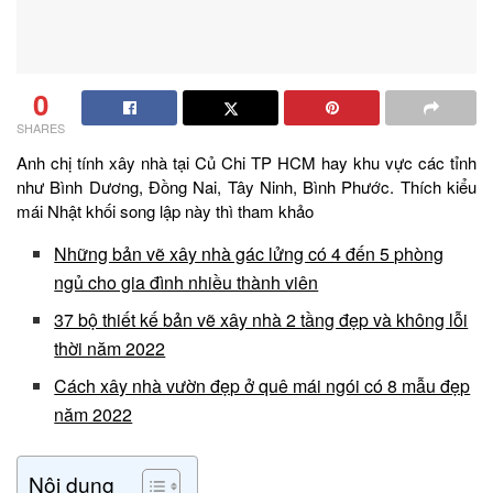
0
SHARES
Anh chị tính xây nhà tại Củ Chi TP HCM hay khu vực các tỉnh
như Bình Dương, Đồng Nai, Tây Ninh, Bình Phước. Thích kiểu
mái Nhật khối song lập này thì tham khảo
Những bản vẽ xây nhà gác lửng có 4 đến 5 phòng
ngủ cho gia đình nhiều thành viên
37 bộ thiết kế bản vẽ xây nhà 2 tầng đẹp và không lỗi
thời năm 2022
Cách xây nhà vườn đẹp ở quê mái ngói có 8 mẫu đẹp
năm 2022
Nội dung