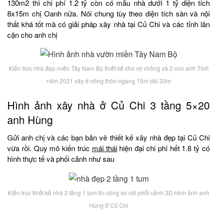
130m2 thì chi phí 1.2 tỷ còn có mẫu nhà dưới 1 tỷ diện tích
8x15m chị Oanh nữa. Nói chung tùy theo diện tích sàn và nội
thất khá tốt mà có giải pháp xây nhà tại Củ Chi và các tỉnh lân
cận cho anh chị
Kiến trúc nhà đẹp miền Tây Nam Bộ thiết kế cho vợ chồng và 2 con anh Tính
năm 2021 xây ở nông thôn ngang 15m dài 33m
Hình ảnh xây nhà ở Củ Chi 3 tầng 5×20
anh Hùng
Gửi anh chị và các bạn bản vẽ thiết kế xây nhà đẹp tại Củ Chi
vừa rồi. Quy mô kiến trúc
mái thái
hiện đại chi phí hết 1.8 tỷ có
hình thực tế và phối cảnh như sau
Kiến trúc thiết kế nhà 2 tầng 1 tum thi công so với phối cảnh 3D hình ảnh anh
Hùng ở Củ Chi