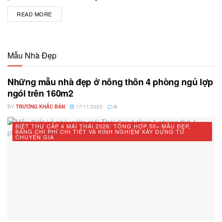
READ MORE
DETAILS
Mẫu Nhà Đẹp
Những mẫu nhà đẹp ở nông thôn 4 phòng ngủ lợp
ngói trên 160m2
BY
TRƯƠNG KHẮC BẢN
17/11/2025
0
BIỆT THỰ CẤP 4 MÁI THÁI 2026: TỔNG HỢP 50+ MẪU ĐẸP,
BẢNG CHI PHÍ CHI TIẾT VÀ KINH NGHIỆM XÂY DỰNG TỪ
CHUYÊN GIA