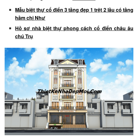
Mẫu biệt thự cổ điển 3 tầng đẹp 1 trệt 2 lầu có tầng
hầm chị Như
Hồ sơ nhà biệt thự phong cách cổ điển châu âu
chú Trụ