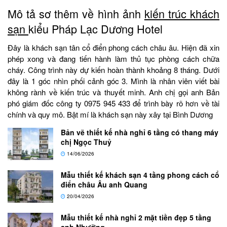
Mô tả sơ thêm về hình ảnh
kiến trúc khách
sạn
kiểu Pháp Lạc Dương Hotel
Đây là khách sạn tân cổ điển phong cách châu âu. Hiện đã xin
phép xong và đang tiến hành làm thủ tục phòng cách chữa
cháy. Công trình này dự kiến hoàn thành khoảng 8 tháng. Dưới
đây là 1 góc nhìn phối cảnh góc 3. Mình là nhân viên viết bài
không rành về kiến trúc và thuyết minh. Anh chị gọi anh Bản
phó giám đốc công ty 0975 945 433 để trình bày rõ hơn về tài
chính và quy mô. Bật mí là khách sạn này xây tại Bình Dương
Bản vẽ thiết kế nhà nghỉ 6 tầng có thang máy
chị Ngọc Thuỷ
14/06/2026
Mẫu thiết kế khách sạn 4 tầng phong cách cổ
điển châu Âu anh Quang
20/04/2026
Mẫu thiết kế nhà nghỉ 2 mặt tiền đẹp 5 tầng