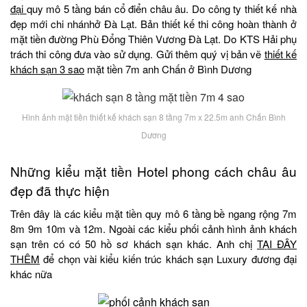
đại
quy mô 5 tầng bán cổ điển châu âu. Do công ty thiết kế nhà
đẹp mới chi nhánhở Đà Lạt. Bản thiết kế thi công hoàn thành ở
mặt tiền đường Phù Đổng Thiên Vương Đà Lạt. Do KTS Hải phụ
trách thi công đưa vào sử dụng. Gửi thêm quý vị bản vẽ
thiết kế
khách sạn 3 sao
mặt tiền 7m anh Chấn ở Bình Dương
Hình ảnh mặt tiền thiết kế khách sạn 8 tầng 7m x 22.5m anh Chấn Bình
Dương
Những kiểu mặt tiền Hotel phong cách châu âu
đẹp đã thực hiện
Trên đây là các kiểu mặt tiền quy mô 6 tầng bề ngang rộng 7m
8m 9m 10m và 12m. Ngoài các kiểu phối cảnh hình ảnh khách
sạn trên có có 50 hồ sơ khách sạn khác. Anh chị
TẠI ĐÂY
THÊM
để chọn vài kiểu kiến trúc khách sạn Luxury đương đại
khác nữa