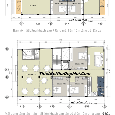
Bản vẽ mặt bằng khách sạn 7 tầng mặt tiền 10m tầng trệt Đà Lạt
Mặt bằng tầng lầu mẫu mặt tiền khách sạn tân cổ điển 10m phía sau
nở hậu