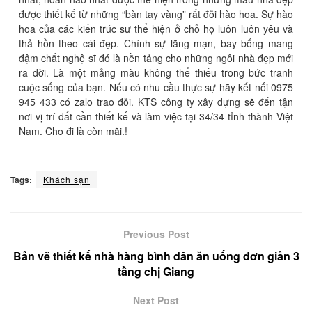
được thiết kế từ những “bàn tay vàng” rất đỗi hào hoa. Sự hào
hoa của các kiến trúc sư thể hiện ở chỗ họ luôn luôn yêu và
thả hồn theo cái đẹp. Chính sự lãng mạn, bay bổng mang
đậm chất nghệ sĩ đó là nền tảng cho những ngôi nhà đẹp mới
ra đời. Là một mảng màu không thể thiếu trong bức tranh
cuộc sống của bạn. Nếu có nhu cầu thực sự hãy kết nối 0975
945 433 có zalo trao đỗi. KTS công ty xây dựng sẽ đến tận
nơi vị trí đất cần thiết kế và làm việc tại 34/34 tỉnh thành Việt
Nam. Cho đi là còn mãi.!
Tags:
Khách sạn
Previous Post
Bản vẽ thiết kế nhà hàng bình dân ăn uống đơn giản 3
tầng chị Giang
Next Post