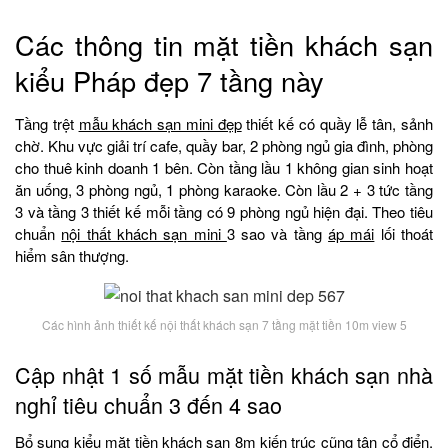
Các thông tin mặt tiền khách sạn
kiểu Pháp đẹp 7 tầng này
Tầng trệt
mẫu khách sạn mini đẹp
thiết kế có quầy lễ tân, sảnh
chờ. Khu vực giải trí cafe, quầy bar, 2 phòng ngủ gia đình, phòng
cho thuê kinh doanh 1 bên. Còn tầng lầu 1 không gian sinh hoạt
ăn uống, 3 phòng ngủ, 1 phòng karaoke. Còn lầu 2 + 3 tức tầng
3 và tầng 3 thiết kế mỗi tầng có 9 phòng ngủ hiện đại. Theo tiêu
chuẩn
nội thất khách sạn mini
3 sao và tầng
áp mái
lối thoát
hiểm sân thượng.
Các hình ảnh thiết kế nội thất khách sạn 7 tầng mặt tiền 10m view 5
Cập nhật 1 số mẫu mặt tiền khách sạn nhà
nghỉ tiêu chuẩn 3 đến 4 sao
Bổ sung kiểu mặt tiền khách sạn 8m kiến trúc cũng tân cổ điển.