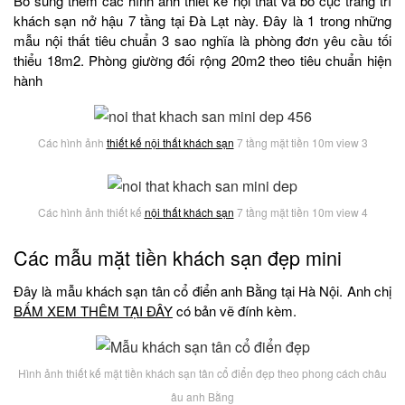
Bổ sung thêm các hình ảnh thiết kế nội thất và bố cục trang trí
khách sạn nở hậu 7 tầng tại Đà Lạt này. Đây là 1 trong những
mẫu nội thất tiêu chuẩn 3 sao nghĩa là phòng đơn yêu cầu tối
thiểu 18m2. Phòng giường đối rộng 20m2 theo tiêu chuẩn hiện
hành
Các hình ảnh
thiết kế nội thất khách sạn
7 tầng mặt tiền 10m view 3
Các hình ảnh thiết kế
nội thất khách sạn
7 tầng mặt tiền 10m view 4
Các mẫu mặt tiền khách sạn đẹp mini
Đây là mẫu khách sạn tân cổ điển anh Bằng tại Hà Nội. Anh chị
BẤM XEM THÊM TẠI ĐÂY
có bản vẽ đính kèm.
Hình ảnh thiết kế mặt tiền khách sạn tân cổ điển đẹp theo phong cách châu
âu anh Bằng