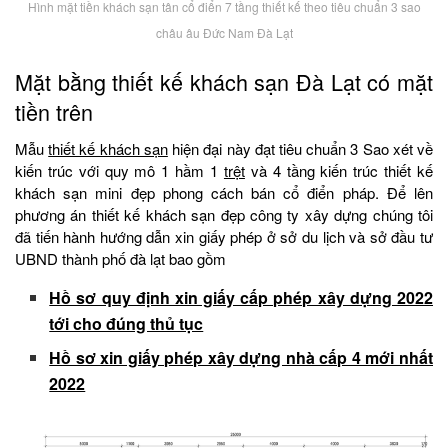
Hình mặt tiền khách sạn tân cổ điển 7 tầng thiết kế theo tiêu chuẩn 3 sao
châu âu Đức Nam Đà Lạt
Mặt bằng thiết kế khách sạn Đà Lạt có mặt
tiền trên
Mẫu
thiết kế khách sạn
hiện đại này đạt tiêu chuẩn 3 Sao xét về
kiến trúc với quy mô 1 hầm 1
trệt
và 4 tầng kiến trúc thiết kế
khách sạn mini đẹp phong cách bán cổ điển pháp. Để lên
phương án thiết kế khách sạn đẹp công ty xây dựng chúng tôi
đã tiến hành hướng dẫn xin giấy phép ở sở du lịch và sở đầu tư
UBND thành phố đà lạt bao gồm
Hồ sơ quy định xin giấy cấp phép xây dựng 2022
tới cho đúng thủ tục
Hồ sơ xin giấy phép xây dựng nhà cấp 4 mới nhất
2022