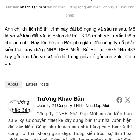
Mặt tiền
khách sạn mini
tân cổ điển 5 tầng rộng 9m diện tích xây 150m2 cho
phép
Anh chị khi liên hệ thì trình bày đất bề ngang và sâu ra sau. Mô
tả sơ về khu đất và tài chính dự trù.. KTS mình sẽ tư vấn thêm
cho anh chị. Hãy liên hệ anh Bản phó giám đốc công ty cổ phần
kiến trúc xây dựng NHÀ ĐẸP MỚI. Số Hotline 0975 945 433
hay gửi qua bản vẽ sơ đồ đất trong giấy sổ gửi qua zalo. Cám
ơn.!
About
Latest Posts
Trương Khắc Bản
at
Quản lý
Công Ty TNHH Nhà Đẹp Mới
Công Ty TNHH Nhà Đẹp Mới có các kiến trúc
sư & kỹ sư chuyên thiết kế xây dựng biệt thự nhà vườn hiện
đại các kiểu. Cũng như khách sạn nhà hàng cafe bar và thi
công nội thất không gian đẹp. Trong kiến trúc, sự tinh hoa
nhất, hoàn hảo nhất được thể hiện trong những mẫu nhà đẹp