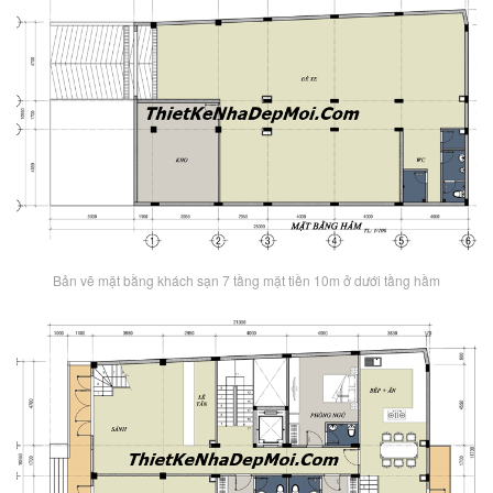
Bản vẽ mặt bằng khách sạn 7 tầng mặt tiền 10m ở dưới tầng hầm