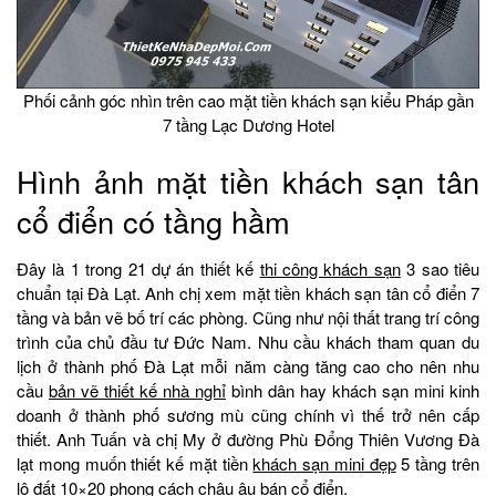
Phối cảnh góc nhìn trên cao mặt tiền khách sạn kiểu Pháp gần
7 tầng Lạc Dương Hotel
Hình ảnh mặt tiền khách sạn tân
cổ điển có tầng hầm
Đây là 1 trong 21 dự án thiết kế
thi công khách sạn
3 sao tiêu
chuẩn tại Đà Lạt. Anh chị xem mặt tiền khách sạn tân cổ điển 7
tầng và bản vẽ bố trí các phòng. Cũng như nội thất trang trí công
trình của chủ đầu tư Đức Nam. Nhu cầu khách tham quan du
lịch ở thành phố Đà Lạt mỗi năm càng tăng cao cho nên nhu
cầu
bản vẽ thiết kế nhà nghỉ
bình dân hay khách sạn mini kinh
doanh ở thành phố sương mù cũng chính vì thế trở nên cấp
thiết. Anh Tuấn và chị My ở đường Phù Đổng Thiên Vương Đà
lạt mong muốn thiết kế mặt tiền
khách sạn mini đẹp
5 tầng trên
lô đất 10×20 phong cách châu âu
bán cổ điển
.