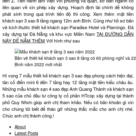
đến Z. Tiến hành làm việc với phường và quận, sở ban ngành có
liên quan về xin phép xây dựng. Hoạch định tài chính để không
phát sinh trong quá trình tiến độ thi công. Xem thêm mặt tiền
khách sạn 3 sao 8 tầng ngang 12m anh Bình. Cũng như hồ sơ bản
vẽ kích thước thiết kế khách sạn Paradise Hotel và Plamingo. Đã
xây dựng tại Đà Nẵng và khu vực Miền Nam
TẠI ĐƯỜNG DẪN
NÀY ĐỂ NẮM THÊM
Với hình như sau
Bản vẽ thiết kế khách sạn 3 sao 8 tầng có 60 phòng nghỉ và 
Bình năm 2022 mới nhất
Hi vọng 7 mẫu thiết kế khách sạn 3 sao đẹp phong cách hiện đại,
tân cổ điển mini 6 đến 7 tầng hay 12 tầng mặt tiền kiểu châu âu.
Những mẫu khách sạn 4 sao đẹp Anh Quang Thành và khách sạn
5 sao của chủ đầu tư công ty cổ phần HTcop xây dựng tại thành
phố Quy Nhơn giúp anh chị tham khảo. Nếu có băn khoăn gì xin
cho chúng tôi biết để tháo gỡ những thắc mắc cho anh chị nhé.
Chúc anh chị thành công.!
About
Latest Posts