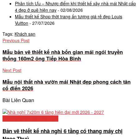
Phân tích Ưu – Nhược điểm khi thiết kế xây nhà mái Nhật cấp
4 đẹp ở quê hiện nay
- 02/08/2026
Mẫu thiết kế Shop thời trang ấn tượng giá rẻ đẹp Louis
Vuitton
- 27/07/2026
Tags:
Khách sạn
Previous Post
Mẫu bản vẽ thiết kế nhà bốn gian mái ngói truyền
thống 160m2 ông Tiếp Hòa Bình
Next Post
Mẫu nội thất nhà vườn mái Nhật đẹp phong cách tân
cổ điển 2026
Bài Liên Quan
Thiết kế khách sạn nhà nghỉ
Bản vẽ thiết kế nhà nghỉ 6 tầng có thang máy chị
Ngọc Thuỷ