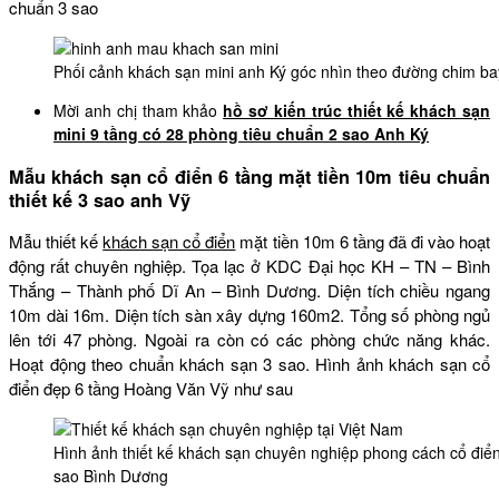
chuẩn 3 sao
Phối cảnh khách sạn mini anh Ký góc nhìn theo đường chim ba
Mời anh chị tham khảo
hồ sơ kiến trúc thiết kế khách sạn
mini 9 tầng có 28 phòng tiêu chuẩn 2 sao Anh Ký
Mẫu khách sạn cổ điển 6 tầng mặt tiền 10m tiêu chuẩn
thiết kế 3 sao anh Vỹ
Mẫu thiết kế
khách sạn cổ điển
mặt tiền 10m 6 tầng đã đi vào hoạt
động rất chuyên nghiệp. Tọa lạc ở KDC Đại học KH – TN – Bình
Thắng – Thành phố Dĩ An – Bình Dương. Diện tích chiều ngang
10m dài 16m. Diện tích sàn xây dựng 160m2. Tổng số phòng ngủ
lên tới 47 phòng. Ngoài ra còn có các phòng chức năng khác.
Hoạt động theo chuẩn khách sạn 3 sao. Hình ảnh khách sạn cổ
điển đẹp 6 tầng Hoàng Văn Vỹ như sau
Hình ảnh thiết kế khách sạn chuyên nghiệp phong cách cổ điển
sao Bình Dương