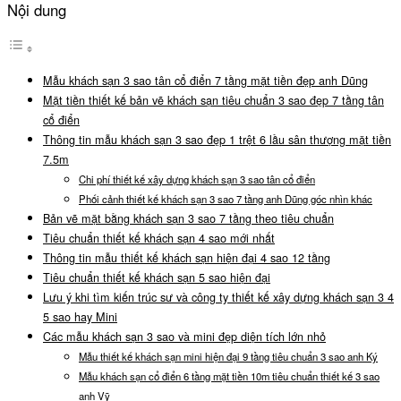
Nội dung
Mẫu khách sạn 3 sao tân cổ điển 7 tầng mặt tiền đẹp anh Dũng
Mặt tiền thiết kế bản vẽ khách sạn tiêu chuẩn 3 sao đẹp 7 tầng tân
cổ điển
Thông tin mẫu khách sạn 3 sao đẹp 1 trệt 6 lầu sân thượng mặt tiền
7.5m
Chi phí thiết kế xây dựng khách sạn 3 sao tân cổ điển
Phối cảnh thiết kế khách sạn 3 sao 7 tầng anh Dũng góc nhìn khác
Bản vẽ mặt bằng khách sạn 3 sao 7 tầng theo tiêu chuẩn
Tiêu chuẩn thiết kế khách sạn 4 sao mới nhất
Thông tin mẫu thiết kế khách sạn hiện đại 4 sao 12 tầng
Tiêu chuẩn thiết kế khách sạn 5 sao hiện đại
Lưu ý khi tìm kiến trúc sư và công ty thiết kế xây dựng khách sạn 3 4
5 sao hay Mini
Các mẫu khách sạn 3 sao và mini đẹp diện tích lớn nhỏ
Mẫu thiết kế khách sạn mini hiện đại 9 tầng tiêu chuẩn 3 sao anh Ký
Mẫu khách sạn cổ điển 6 tầng mặt tiền 10m tiêu chuẩn thiết kế 3 sao
anh Vỹ