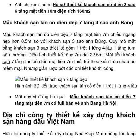
Anh chị xem thêm:
Hồ sơ thiết kế khách sạn cổ điển 3 sao
6 tầng mặt tiền 10m diện tích 160m2
Mẫu khách sạn tân cổ điển đẹp 7 tầng 3 sao anh Bằng
Mẫu khách sạn tân cổ điển đẹp 7 tầng mặt tiền 7m chiều ngang
hẹp hơn 0.5m so với khách sạn 3 sao anh Dũng. Quy mô mặt
bằng khách sạn 3 sao thiết kế gồm 1 trệt 1 lửng 4 lầu 1
tầng tum
sân thượng. Diện tích thiết kế rộng 7m dài 22.5m.
Mặt tiền khách
sạn
7 tầng tân cổ điển mặt tiền 7m thiết kế theo kiến trúc châu âu
mềm mại. Nhưng giản lược bớt các chi tiết khó thi công.
Hình ảnh 3D kiến trúc
khách sạn tân cổ điển
1 trệt 1 lửng 4 lầ
Mời quý vị đừng bỏ qua:
Mẫu khách sạn tân cổ điển 7
tầng mặt tiền 7m có full bản vẽ anh Bằng Hà Nội
Địa chỉ công ty thiết kế xây dựng khách
sạn hàng đầu Việt Nam
Hiện tại công ty thiết kế xây dựng Nhà Đẹp Mới chúng tôi đang