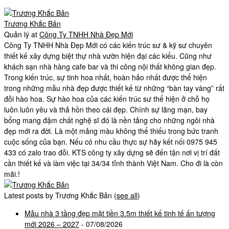
Trương Khắc Bản
Quản lý
at
Công Ty TNHH Nhà Đẹp Mới
Công Ty TNHH Nhà Đẹp Mới có các kiến trúc sư & kỹ sư chuyên
thiết kế xây dựng biệt thự nhà vườn hiện đại các kiểu. Cũng như
khách sạn nhà hàng cafe bar và thi công nội thất không gian đẹp.
Trong kiến trúc, sự tinh hoa nhất, hoàn hảo nhất được thể hiện
trong những mẫu nhà đẹp được thiết kế từ những “bàn tay vàng” rất
đỗi hào hoa. Sự hào hoa của các kiến trúc sư thể hiện ở chỗ họ
luôn luôn yêu và thả hồn theo cái đẹp. Chính sự lãng mạn, bay
bổng mang đậm chất nghệ sĩ đó là nền tảng cho những ngôi nhà
đẹp mới ra đời. Là một mảng màu không thể thiếu trong bức tranh
cuộc sống của bạn. Nếu có nhu cầu thực sự hãy kết nối 0975 945
433 có zalo trao đỗi. KTS công ty xây dựng sẽ đến tận nơi vị trí đất
cần thiết kế và làm việc tại 34/34 tỉnh thành Việt Nam. Cho đi là còn
mãi.!
Latest posts by Trương Khắc Bản
(
see all
)
Mẫu nhà 3 tầng đẹp mặt tiền 3.5m thiết kế tinh tế ấn tượng
mới 2026 – 2027
- 07/08/2026