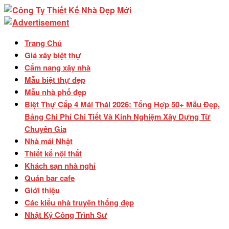
Trang Chủ
Giá xây biệt thự
Cẩm nang xây nhà
Mẫu biệt thự đẹp
Mẫu nhà phố đẹp
Biệt Thự Cấp 4 Mái Thái 2026: Tổng Hợp 50+ Mẫu Đẹp,
Bảng Chi Phí Chi Tiết Và Kinh Nghiệm Xây Dựng Từ
Chuyên Gia
Nhà mái Nhật
Thiết kế nội thất
Khách sạn nhà nghỉ
Quán bar cafe
Giới thiệu
Các kiểu nhà truyền thống đẹp
Nhật Ký Công Trình Sư