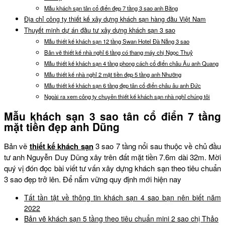
Mẫu khách sạn tân cổ điển đẹp 7 tầng 3 sao anh Bằng
Địa chỉ công ty thiết kế xây dựng khách sạn hàng đầu Việt Nam
Thuyết minh dự án đầu tư xây dựng khách sạn 3 sao
Mẫu thiết kế khách sạn 12 tầng Swan Hotel Đà Nẵng 3 sao
Bản vẽ thiết kế nhà nghỉ 6 tầng có thang máy chị Ngọc Thuỷ
Mẫu thiết kế khách sạn 4 tầng phong cách cổ điển châu Âu anh Quang
Mẫu thiết kế nhà nghỉ 2 mặt tiền đẹp 5 tầng anh Nhưỡng
Mẫu thiết kế khách sạn 6 tầng đẹp tân cổ điển châu âu anh Đức
Ngoài ra xem công ty chuyên thiết kế khách sạn nhà nghỉ chúng tôi
Mẫu khách sạn 3 sao tân cổ điển 7 tầng
mặt tiền đẹp anh Dũng
Bản vẽ
thiết kế khách sạn
3 sao 7 tầng nổi sau thuộc về chủ đầu
tư anh Nguyễn Duy Dũng xây trên đất mặt tiền 7.6m dài 32m. Mời
quý vị đón đọc bài viết tư vấn xây dựng khách sạn theo tiêu chuẩn
3 sao đẹp trở lên. Để nắm vững quy định mới hiện nay
Tất tần tật về thông tin khách sạn 4 sao bạn nên biết năm
2022
Bản vẽ khách sạn 5 tầng theo tiêu chuẩn mini 2 sao chị Thảo