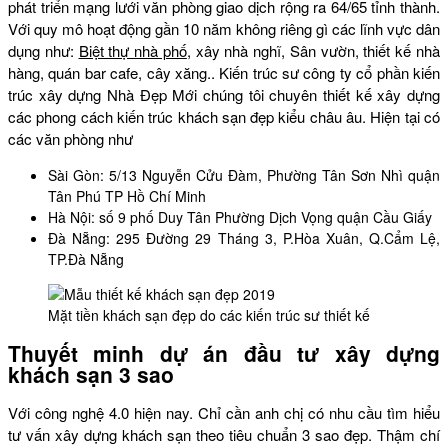
phát triển mạng lưới văn phòng giao dịch rộng ra 64/65 tỉnh thành.
Với quy mô hoạt động gần 10 năm không riêng gì các lĩnh vực dân
dụng như:
Biệt thự nhà phố
, xây nhà nghĩ, Sân vườn, thiết kế nhà
hàng, quán bar cafe, cây xăng.. Kiến trúc sư công ty cổ phần kiến
trúc xây dựng Nhà Đẹp Mới chúng tôi chuyên thiết kế xây dựng
các phong cách kiến trúc khách sạn đẹp kiểu châu âu. Hiện tại có
các văn phòng như
Sài Gòn: 5/13 Nguyễn Cửu Đàm, Phường Tân Sơn Nhì quận
Tân Phú TP Hồ Chí Minh
Hà Nội: số 9 phố Duy Tân Phường Dịch Vọng quận Cầu Giấy
Đà Nẵng: 295 Đường 29 Tháng 3, P.Hòa Xuân, Q.Cẩm Lệ,
TP.Đà Nẵng
Mặt tiền khách sạn đẹp do các kiến trúc sư thiết kế
Thuyết minh dự án đầu tư xây dựng
khách sạn 3 sao
Với công nghệ 4.0 hiện nay. Chỉ cần anh chị có nhu cầu tìm hiểu
tư vấn xây dựng khách sạn theo tiêu chuẩn 3 sao đẹp. Thậm chí