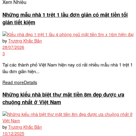
Xem Nhiều
Những mẫu nhà 1 trệt 1 lầu đơn giản có mặt tiền tối
giản tiết kiệm
by
Trương Khắc Bản
28/07/2026
3
Tại các thành phố Việt Nam hiện nay có rất nhiều mẫu nhà 1 trệt 1
lầu đơn giản hiện...
Read more
Details
Những kiểu nhà biệt thự mặt tiền 8m đẹp được ưa
chuộng nhất ở Việt Nam
by
Trương Khắc Bản
10/12/2025