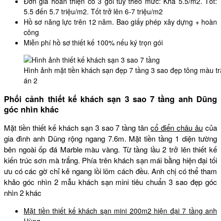
Đơn giá hoàn thiện có 3 gói tùy theo mức: Khá 5.5/m2. Tốt:
5.5 đến 5.7 triệu/m2. Tốt trở lên 6-7 triệu/m2
Hồ sơ năng lực trên 12 năm. Bao giấy phép xây dựng + hoàn
công
Miễn phí hồ sơ thiết kế 100% nếu ký trọn gói
Hình ảnh mặt tiền khách sạn đẹp 7 tầng 3 sao đẹp tông màu 
án 2
Phối cảnh thiết kế khách sạn 3 sao 7 tầng anh Dũng
góc nhìn khác
Mặt tiền thiết kế khách sạn 3 sao 7 tầng tân
cổ điển châu âu
của
gia đình anh Dũng rộng ngang 7.6m. Mặt tiền tầng 1 diện tường
bên ngoài ốp đá Marble màu vàng. Từ tầng lầu 2 trở lên thiết kế
kiến trúc sơn mà trắng. Phía trên khách sạn mái bằng hiện đại tối
ưu có các gờ chỉ kẻ ngang lồi lõm cách đều. Anh chị có thể tham
khảo góc nhìn 2 mẫu khách sạn mini tiêu chuẩn 3 sao đẹp góc
nhìn 2 khác
Mặt tiền thiết kế khách sạn mini 200m2 hiện đại 7 tầng anh