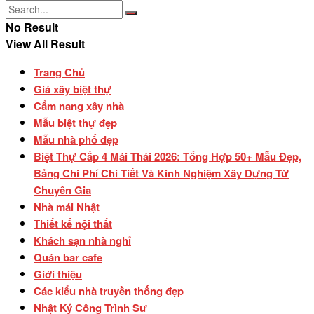
No Result
View All Result
Trang Chủ
Giá xây biệt thự
Cẩm nang xây nhà
Mẫu biệt thự đẹp
Mẫu nhà phố đẹp
Biệt Thự Cấp 4 Mái Thái 2026: Tổng Hợp 50+ Mẫu Đẹp,
Bảng Chi Phí Chi Tiết Và Kinh Nghiệm Xây Dựng Từ
Chuyên Gia
Nhà mái Nhật
Thiết kế nội thất
Khách sạn nhà nghỉ
Quán bar cafe
Giới thiệu
Các kiểu nhà truyền thống đẹp
Nhật Ký Công Trình Sư