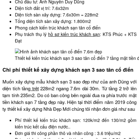
Chủ đầu tư: Anh Nguyễn Duy Dũng
Diện tích đất vị trí: 7.6x32m
Diện tích sàn xây dựng: 7.6x30m = 228m2
Tổng diện tích sàn xây dựng: 1.800m2
Phong cách kiến trúc khách sạn tân cổ điển
Phụ trách thụ lý
hồ sơ kiến trúc khách sạn
: KTS Phúc + KTS
Đạt
Thiết kế kiến trúc khách sạn 3 sao tân cổ điển 7 tầng mặt tiề
Chi phí thiết kế xây dựng khách sạn 3 sao tân cổ điển
Muốn xây dựng mẫu khách sạn 3 sao đẹp như của anh Dũng với
diện tích tầng
trệt
228m2 ngang 7.6m dài 30m. Từ tầng 2 trở lên
tạm tính 235m2. Do có ban công bên ngoài đua ra phía trước mặt
tiền khách sạn 7 tầng đẹp này. Hiện tại thời điểm năm 2019 công
ty thiết kế xây dựng Nhà Đẹp Mới chúng tôi nhận đơn giá như sau
Phí thiết kế kiến trúc khách sạn: 120k/m2 đến 130/m2 gồm
kiến trúc kết cấu điện nước..
Đơn giá thi công phần thô và nhân công : 3.6 triệu/m2