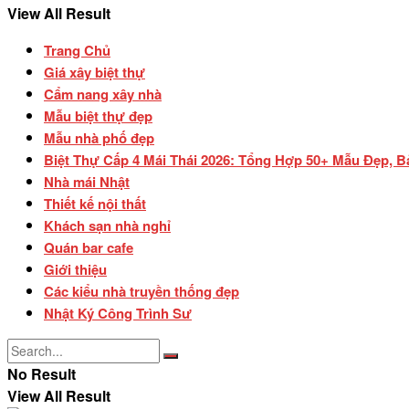
View All Result
Trang Chủ
Giá xây biệt thự
Cẩm nang xây nhà
Mẫu biệt thự đẹp
Mẫu nhà phố đẹp
Biệt Thự Cấp 4 Mái Thái 2026: Tổng Hợp 50+ Mẫu Đẹp, B
Nhà mái Nhật
Thiết kế nội thất
Khách sạn nhà nghỉ
Quán bar cafe
Giới thiệu
Các kiểu nhà truyền thống đẹp
Nhật Ký Công Trình Sư
No Result
View All Result