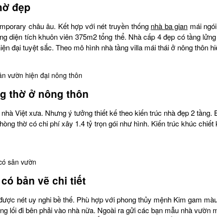
hờ đẹp
emporary châu âu. Kết hợp với nét truyền thống
nhà ba gian
mái ngói
ng diện tích khuôn viên 375m2 tổng thể. Nhà cấp 4 đẹp có tầng lửn
ện đại tuyệt sắc. Theo mô hình nhà tầng villa mái thái ở nông thôn h
ân vườn hiện đại nông thôn
g thờ ở nông thôn
h nhà Việt xưa. Nhưng ý tưởng thiết kế theo kiến trúc nhà đẹp 2 tầng. 
phòng thờ có chi phí xây 1.4 tỷ trọn gói như hình. Kiến trúc khúc chi
có sân vườn
ó bản vẽ chi tiết
 được nét uy nghi bề thế. Phù hợp với phong thủy mệnh Kim gam màu
ông lối đi bên phải vào nhà nữa. Ngoài ra gửi các bạn mẫu nhà vườn m