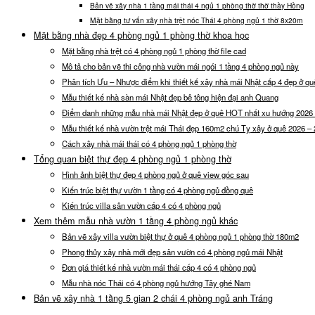
Bản vẽ xây nhà 1 tầng mái thái 4 ngủ 1 phòng thờ thờ thầy Hồng
Mặt bằng tư vấn xây nhà trệt nóc Thái 4 phòng ngủ 1 thờ 8x20m
Mặt bằng nhà đẹp 4 phòng ngủ 1 phòng thờ khoa học
Mặt bằng nhà trệt có 4 phòng ngủ 1 phòng thờ file cad
Mô tả cho bản vẽ thi công nhà vườn mái ngói 1 tầng 4 phòng ngủ này
Phân tích Ưu – Nhược điểm khi thiết kế xây nhà mái Nhật cấp 4 đẹp ở qu
Mẫu thiết kế nhà sàn mái Nhật đẹp bê tông hiện đại anh Quang
Điểm danh những mẫu nhà mái Nhật đẹp ở quê HOT nhất xu hướng 2026
Mẫu thiết kế nhà vườn trệt mái Thái đẹp 160m2 chú Tỵ xây ở quê 2026 –
Cách xây nhà mái thái có 4 phòng ngủ 1 phòng thờ
Tổng quan biệt thự đẹp 4 phòng ngủ 1 phòng thờ
Hình ảnh biệt thự đẹp 4 phòng ngủ ở quê view góc sau
Kiến trúc biệt thự vườn 1 tầng có 4 phòng ngủ đồng quê
Kiến trúc villa sân vườn cấp 4 có 4 phòng ngủ
Xem thêm mẫu nhà vườn 1 tầng 4 phòng ngủ khác
Bản vẽ xây villa vườn biệt thự ở quê 4 phòng ngủ 1 phòng thờ 180m2
Phong thủy xây nhà mới đẹp sân vườn có 4 phòng ngủ mái Nhật
Đơn giá thiết kế nhà vườn mái thái cấp 4 có 4 phòng ngủ
Mẫu nhà nóc Thái có 4 phòng ngủ hướng Tây ghé Nam
Bản vẽ xây nhà 1 tầng 5 gian 2 chái 4 phòng ngủ anh Tráng