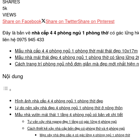
SHARES
5k
VIEWS
Share on Facebook
Share on Twitter
Share on Pinterest
Đây là bản vẽ
nhà cấp 4 4 phòng ngủ 1 phòng thờ
có gác lửng hi
liên hệ 0975 945 433
Mẫu nhà cấp 4 4 phòng ngủ 1 phòng thờ mái thái đẹp 10x17m
Mẫu nhà mái thái đẹp 4 phòng ngủ 1 phòng thờ có tầng lửng 
Cách trang trí phòng ngủ nhỏ đơn giản mà đẹp mới nhất hiện 
Nội dung
Hình ảnh nhà cấp 4 4 phòng ngủ 1 phòng thờ đẹp
Lý do nên xây nhà đẹp 4 phòng ngủ 1 phòng thờ ở nông thôn
Mẫu nhà vườn mái thái 1 tầng 4 phòng ngủ có bản vẽ chi tiết
Tư vấn xây nhà ngang đẹp 1 tầng có gác lửng 4 phòng ngủ
Cách thiết kế xây nhà cấp bốn đẹp có phòng thờ và 4 phòng ngủ
Mẹo xây nhà đẹp cấp 4 có gác lửng 4 phòng ngủ 1 phòng thờ