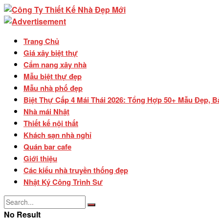
Trang Chủ
Giá xây biệt thự
Cẩm nang xây nhà
Mẫu biệt thự đẹp
Mẫu nhà phố đẹp
Biệt Thự Cấp 4 Mái Thái 2026: Tổng Hợp 50+ Mẫu Đẹp, B
Nhà mái Nhật
Thiết kế nội thất
Khách sạn nhà nghỉ
Quán bar cafe
Giới thiệu
Các kiểu nhà truyền thống đẹp
Nhật Ký Công Trình Sư
No Result