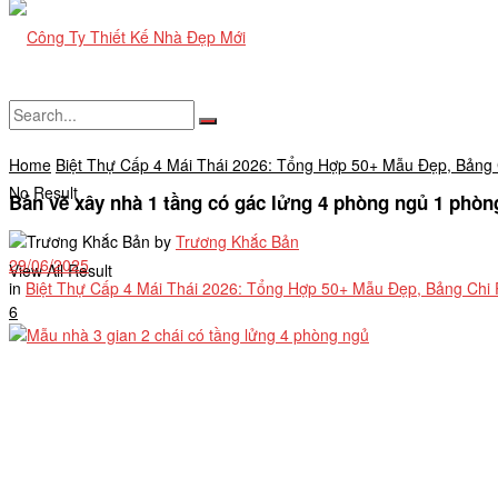
Home
Biệt Thự Cấp 4 Mái Thái 2026: Tổng Hợp 50+ Mẫu Đẹp, Bảng 
No Result
Bản vẽ xây nhà 1 tầng có gác lửng 4 phòng ngủ 1 phòn
by
Trương Khắc Bản
29/06/2025
View All Result
in
Biệt Thự Cấp 4 Mái Thái 2026: Tổng Hợp 50+ Mẫu Đẹp, Bảng Chi 
6