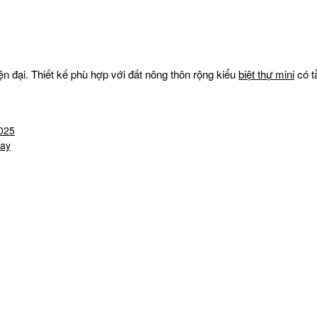
ện đại. Thiết kế phù hợp với đất nông thôn rộng kiểu
biệt thự mini
có t
2025
nay