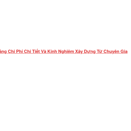
ảng Chi Phí Chi Tiết Và Kinh Nghiệm Xây Dựng Từ Chuyên Gia