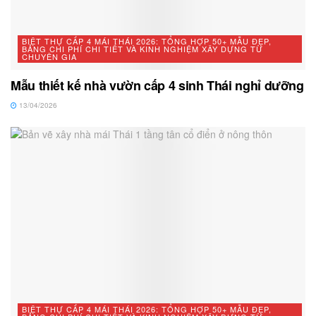
BIỆT THỰ CẤP 4 MÁI THÁI 2026: TỔNG HỢP 50+ MẪU ĐẸP,
BẢNG CHI PHÍ CHI TIẾT VÀ KINH NGHIỆM XÂY DỰNG TỪ
CHUYÊN GIA
Mẫu thiết kế nhà vườn cấp 4 sinh Thái nghỉ dưỡng
13/04/2026
BIỆT THỰ CẤP 4 MÁI THÁI 2026: TỔNG HỢP 50+ MẪU ĐẸP,