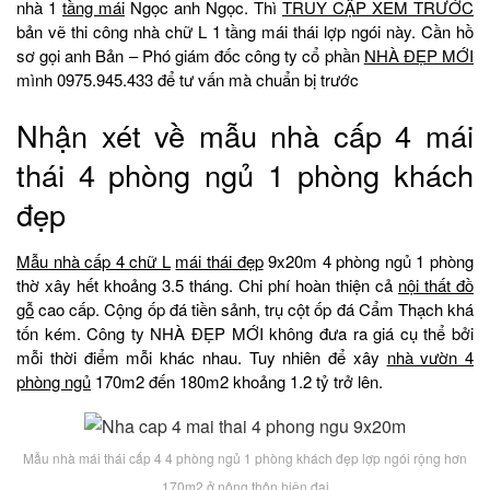
nhà 1
tầng mái
Ngọc anh Ngọc. Thì
TRUY CẬP XEM TRƯỚC
bản vẽ thi công nhà chữ L 1 tầng mái thái lợp ngói này. Cần hồ
sơ gọi anh Bản – Phó giám đốc công ty cổ phần
NHÀ ĐẸP MỚI
mình 0975.945.433 để tư vấn mà chuẩn bị trước
Nhận xét về mẫu nhà cấp 4 mái
thái 4 phòng ngủ 1 phòng khách
đẹp
Mẫu nhà cấp 4 chữ L
mái thái đẹp
9x20m 4 phòng ngủ 1 phòng
thờ xây hết khoảng 3.5 tháng. Chi phí hoàn thiện cả
nội thất đồ
gỗ
cao cấp. Cộng ốp đá tiền sảnh, trụ cột ốp đá Cẩm Thạch khá
tốn kém. Công ty NHÀ ĐẸP MỚI không đưa ra giá cụ thể bởi
mỗi thời điểm mỗi khác nhau. Tuy nhiên để xây
nhà vườn 4
phòng ngủ
170m2 đến 180m2 khoảng 1.2 tỷ trở lên.
Mẫu nhà mái thái cấp 4 4 phòng ngủ 1 phòng khách đẹp lợp ngói rộng hơn
170m2 ở nông thôn hiện đại