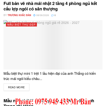
Full bản vẽ nhà mái nhật 2 tầng 4 phòng ngủ kết
cấu lợp ngói có sân thượng
BY
TRƯƠNG KHẮC BẢN
08/06/2026
0
MẪU BIỆT THỰ ĐẸP
Mẫu biệt thự mini 1 trệt 1 lầu hiện đại của anh Thắng có kiến
trúc mái ngói kiểu châu...
READ MORE
DETAILS
Mẫu nhà chữ U 4 phòng ngủ mái Nhật đẹp anh