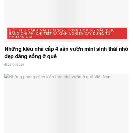
BIỆT THỰ CẤP 4 MÁI THÁI 2026: TỔNG HỢP 50+ MẪU ĐẸP,
BẢNG CHI PHÍ CHI TIẾT VÀ KINH NGHIỆM XÂY DỰNG TỪ
CHUYÊN GIA
Những kiểu nhà cấp 4 sân vườn mini sinh thái nhỏ
đẹp đáng sống ở quê
23/04/2026