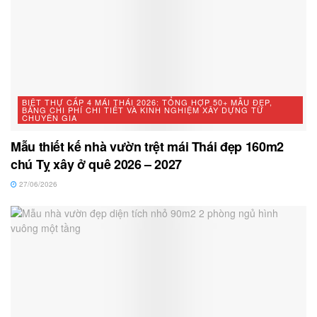
BIỆT THỰ CẤP 4 MÁI THÁI 2026: TỔNG HỢP 50+ MẪU ĐẸP,
BẢNG CHI PHÍ CHI TIẾT VÀ KINH NGHIỆM XÂY DỰNG TỪ
CHUYÊN GIA
Mẫu thiết kế nhà vườn trệt mái Thái đẹp 160m2
chú Tỵ xây ở quê 2026 – 2027
27/06/2026