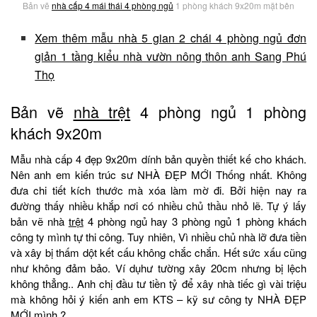
Bản vẽ
nhà cấp 4 mái thái 4 phòng ngủ
1 phòng khách 9x20m mặt bên
Xem thêm mẫu nhà 5 gian 2 chái 4 phòng ngủ đơn
giản 1 tầng kiểu nhà vườn nông thôn anh Sang Phú
Thọ
Bản vẽ
nhà trệt
4 phòng ngủ 1 phòng
khách 9x20m
Mẫu nhà cấp 4 đẹp 9x20m dính bản quyền thiết kế cho khách.
Nên anh em kiến trúc sư NHÀ ĐẸP MỚI Thống nhất. Không
đưa chi tiết kích thước mà xóa làm mờ đi. Bởi hiện nay ra
đường thấy nhiều khắp nơi có nhiều chủ thầu nhỏ lẽ. Tự ý lấy
bản vẽ nhà
trệt
4 phòng ngủ hay 3 phòng ngủ 1 phòng khách
công ty mình tự thi công. Tuy nhiên, Vì nhiều chủ nhà lỡ đưa tiền
và xây bị thấm dột kết cấu không chắc chắn. Hết sức xấu cũng
như không đảm bảo. Ví dụhư tường xây 20cm nhưng bị lệch
không thẳng.. Anh chị đầu tư tiền tỷ để xây nhà tiếc gì vài triệu
mà không hỏi ý kiến anh em KTS – kỹ sư công ty NHÀ ĐẸP
MỚI mình.?