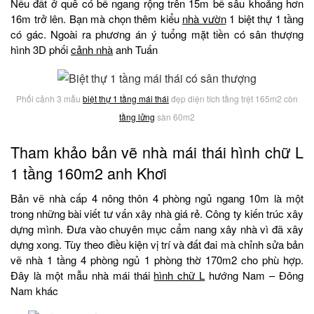
Nếu đất ở quê có bề ngang rộng trên 15m bề sâu khoảng hơn
16m trở lên. Bạn mà chọn thêm kiểu
nhà vườn
1 biệt thự 1 tầng
có gác. Ngoài ra phương án ý tuổng mặt tiền có sân thượng
hình 3D phối
cảnh nhà
anh Tuấn
Phối cảnh 3 mẫu
biệt thự 1 tầng mái thái
đẹp diện tích tầng trệt 165m2 còn
tầng lửng
sàn 60m2
Tham khảo bản vẽ nhà mái thái hình chữ L
1 tầng 160m2 anh Khơi
Bản vẽ nhà cấp 4 nông thôn 4 phòng ngủ ngang 10m là một
trong những bài viết tư vấn xây nhà giá rẻ. Công ty kiến trúc xây
dựng mình. Đưa vào chuyên mục cẩm nang xây nhà vì đã xây
dựng xong. Tùy theo điều kiện vị trí và đất đai mà chỉnh sửa bản
vẽ nhà 1 tầng 4 phòng ngủ 1 phòng thờ 170m2 cho phù hợp.
Đây là một mẫu nhà mái thái
hình chữ L
hướng Nam – Đông
Nam khác