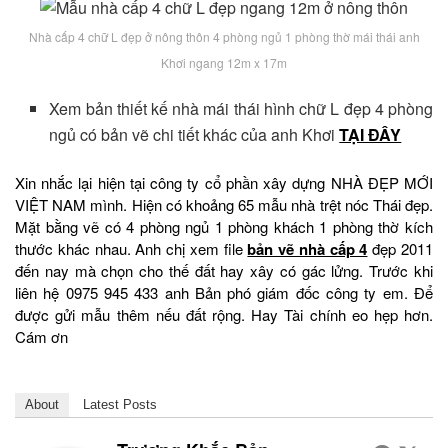
Nhà cấp 4 chữ L đẹp ở nông thôn 4 phòng ngủ 1 phòng thờ mái thái anh
Khơi ngang 12m x 17m
Xem bản thiết kế nhà mái thái hình chữ L đẹp 4 phòng
ngủ có bản vẽ chi tiết khác của anh Khơi
TẠI ĐÂY
Xin nhắc lại hiện tại công ty cổ phần xây dựng NHÀ ĐẸP MỚI
VIỆT NAM mình. Hiện có khoảng 65 mẫu nhà trệt nóc Thái đẹp.
Mặt bằng vẽ có 4 phòng ngủ 1 phòng khách 1 phòng thờ kích
thước khác nhau. Anh chị xem file
bản vẽ nhà cấp 4
đẹp 2011
đến nay mà chọn cho thế đất hay xây có gác lửng. Trước khi
liên hệ 0975 945 433 anh Bản phó giám đốc công ty em. Để
được gửi mẫu thêm nếu đất rộng. Hay Tài chính eo hẹp hơn.
Cám ơn
About
Latest Posts