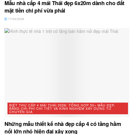
Mẫu nhà cấp 4 mái Thái đẹp 6x20m dành cho đất
mặt tiền chi phí vừa phải
17/03/2026
BIỆT THỰ CẤP 4 MÁI THÁI 2026: TỔNG HỢP 50+ MẪU ĐẸP,
BẢNG CHI PHÍ CHI TIẾT VÀ KINH NGHIỆM XÂY DỰNG TỪ
CHUYÊN GIA
Những mẫu thiết kế nhà đẹp cấp 4 có tầng hầm
nổi lớn nhỏ hiện đại xây xong