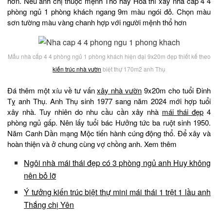
hơn. Nếu anh chị thuộc mệnh Thổ hay Hỏa thì xây nhà cấp 4 4
phòng ngủ 1 phòng khách ngang 9m màu ngói đỏ. Chọn màu
sơn tường màu vàng chanh hợp với người mệnh thổ hơn
Mẫu nhà cấp 4 4 phòng ngủ 1 phòng khách hiện đại 9x20m đẹp thiết kế theo
kiến trúc nhà vườn
biệt thự 170m2 anh Thụ
Đá thêm một xíu về tư vấn
xây nhà vườn
9x20m cho tuổi Đinh
Tỵ anh Thụ. Anh Thụ sinh 1977 sang năm 2024 mới hợp tuổi
xây nhà. Tuy nhiên do nhu cầu cần xây nhà
mái thái đẹp
4
phòng ngủ gấp. Nên lấy tuổi bác Hưởng tức ba ruột sinh 1950.
Năm Canh Dần mạng Mộc tiến hành cúng động thổ. Để xây và
hoàn thiện và ở chung cùng vợ chồng anh. Xem thêm
Ngôi nhà mái thái đẹp có 3 phòng ngủ anh Huy không
nên bỏ lỡ
Ý tưởng kiến trúc biệt thự mini mái thái 1 trệt 1 lầu anh
Thắng chị Yên