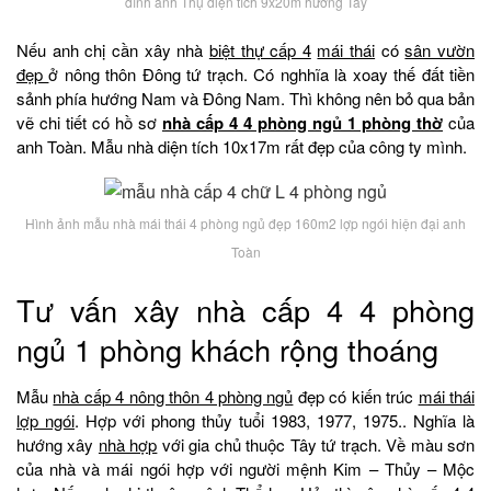
đình anh Thụ diện tích 9x20m hướng Tây
Nếu anh chị cần xây nhà
biệt thự cấp 4
mái thái
có
sân vườn
đẹp
ở nông thôn Đông tứ trạch. Có nghhĩa là xoay thế đất tiền
sảnh phía hướng Nam và Đông Nam. Thì không nên bỏ qua bản
vẽ chi tiết có hồ sơ
nhà cấp 4 4 phòng ngủ 1 phòng thờ
của
anh Toàn. Mẫu nhà diện tích 10x17m rất đẹp của công ty mình.
Hình ảnh mẫu nhà mái thái 4 phòng ngủ đẹp 160m2 lợp ngói hiện đại anh
Toàn
Tư vấn xây nhà cấp 4 4 phòng
ngủ 1 phòng khách rộng thoáng
Mẫu
nhà cấp 4 nông thôn 4 phòng ngủ
đẹp có kiến trúc
mái thái
lợp ngói
. Hợp với phong thủy tuổi 1983, 1977, 1975.. Nghĩa là
hướng xây
nhà hợp
với gia chủ thuộc Tây tứ trạch. Về màu sơn
của nhà và mái ngói hợp với người mệnh Kim – Thủy – Mộc