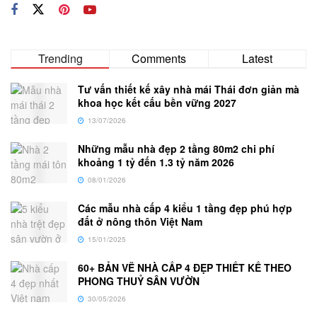
Trending
Comments
Latest
Tư vấn thiết kế xây nhà mái Thái đơn giản mà
khoa học kết cấu bền vững 2027
13/07/2026
Những mẫu nhà đẹp 2 tầng 80m2 chi phí
khoảng 1 tỷ đến 1.3 tỷ năm 2026
08/01/2026
Các mẫu nhà cấp 4 kiểu 1 tầng đẹp phú hợp
đất ở nông thôn Việt Nam
15/01/2025
60+ BẢN VẼ NHÀ CẤP 4 ĐẸP THIẾT KẾ THEO
PHONG THUỶ SÂN VƯỜN
30/05/2026