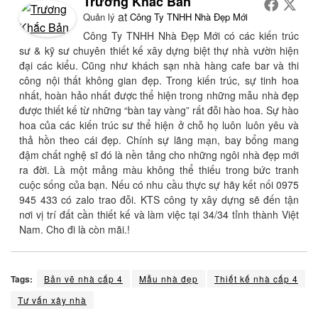
Trương Khắc Bản
at
Quản lý
Công Ty TNHH Nhà Đẹp Mới
Công Ty TNHH Nhà Đẹp Mới có các kiến trúc
sư & kỹ sư chuyên thiết kế xây dựng biệt thự nhà vườn hiện
đại các kiểu. Cũng như khách sạn nhà hàng cafe bar và thi
công nội thất không gian đẹp. Trong kiến trúc, sự tinh hoa
nhất, hoàn hảo nhất được thể hiện trong những mẫu nhà đẹp
được thiết kế từ những “bàn tay vàng” rất đỗi hào hoa. Sự hào
hoa của các kiến trúc sư thể hiện ở chỗ họ luôn luôn yêu và
thả hồn theo cái đẹp. Chính sự lãng mạn, bay bổng mang
đậm chất nghệ sĩ đó là nền tảng cho những ngôi nhà đẹp mới
ra đời. Là một mảng màu không thể thiếu trong bức tranh
cuộc sống của bạn. Nếu có nhu cầu thực sự hãy kết nối 0975
945 433 có zalo trao đỗi. KTS công ty xây dựng sẽ đến tận
nơi vị trí đất cần thiết kế và làm việc tại 34/34 tỉnh thành Việt
Nam. Cho đi là còn mãi.!
Tags:
Bản vẽ nhà cấp 4
Mẫu nhà đẹp
Thiết kế nhà cấp 4
Tư vấn xây nhà