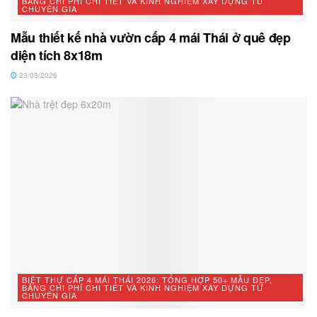
BẢNG CHI PHÍ CHI TIẾT VÀ KINH NGHIỆM XÂY DỰNG TỪ
CHUYÊN GIA
Mẫu thiết kế nhà vườn cấp 4 mái Thái ở quê đẹp
diện tích 8x18m
23/03/2026
BIỆT THỰ CẤP 4 MÁI THÁI 2026: TỔNG HỢP 50+ MẪU ĐẸP,
BẢNG CHI PHÍ CHI TIẾT VÀ KINH NGHIỆM XÂY DỰNG TỪ
CHUYÊN GIA