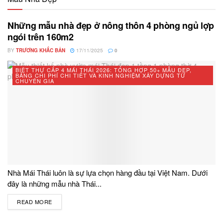
Những mẫu nhà đẹp ở nông thôn 4 phòng ngủ lợp
ngói trên 160m2
BY
TRƯƠNG KHẮC BẢN
17/11/2025
0
BIỆT THỰ CẤP 4 MÁI THÁI 2026: TỔNG HỢP 50+ MẪU ĐẸP,
BẢNG CHI PHÍ CHI TIẾT VÀ KINH NGHIỆM XÂY DỰNG TỪ
CHUYÊN GIA
Nhà Mái Thái luôn là sự lựa chọn hàng đầu tại Việt Nam. Dưới
đây là những mẫu nhà Thái...
READ MORE
DETAILS