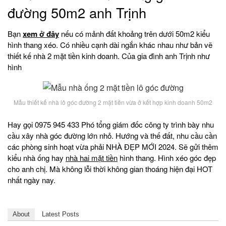
đường 50m2 anh Trịnh
Bạn
xem ở đây
nếu có mảnh đất khoảng trên dưới 50m2 kiểu
hình thang xéo. Có nhiều cạnh dài ngắn khác nhau như bản vẽ
thiết kế nhà 2 mặt tiền kinh doanh. Của gia đình anh Trịnh như
hình
Mẫu thiết kế nhà lô góc đường 2 mặt tiền vừa ở kết hợp kinh doanh 50m2
Hay gọi 0975 945 433 Phó tổng giám đốc công ty trình bày nhu
cầu xây nhà góc đường lớn nhỏ. Hướng và thế đất, nhu cầu cần
các phòng sinh hoạt vừa phải NHÀ ĐẸP MỚI 2024. Sẽ gửi thêm
kiểu nhà ống hay
nhà hai mặt tiền
hình thang. Hình xéo góc đẹp
cho anh chị. Mà không lỗi thời không gian thoáng hiện đại HOT
nhất ngày nay.
About
Latest Posts