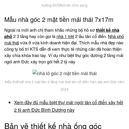
hướng ĐƯỜNG lớn nhìn sang
Mẫu nhà góc 2 mặt tiền mái thái 7x17m
Ngoài ra mời anh chị tham khảo những bộ hồ sơ
thiết kế nhà
phố
2 3 tầng hay còn gọi là
nhà 1 trệt
2 lầu tân cổ điển.
Nhà phố
mái thái
vừa ở vừa kinh doanh hiện đại. Thích mẫu nhà đẹp nào
công ty bố trí KTS dẫn đi xem thực tế những căn đã hoàn thiện
xây chìa khóa trao tay. Ví dụ như biệt thự góc đường 2 tầng mái
ngói anh Đức xây trọn gói hết 2 tỷ này
Mẫu thiết kế nhà 2 mặt tiền 2 tầng mái thái tân cổ điển hiện đại anh Đức năm
2024
Xem đầy đủ mẫu biệt thự mái ngói tân cổ điển xây hết
2 tỷ anh Đức Bình Dương này
Bản vẽ thiết kế nhà ống góc