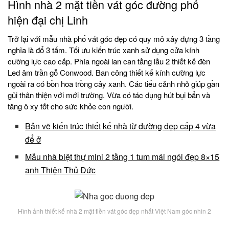
Hình nhà 2 mặt tiền vát góc đường phố
hiện đại chị Linh
Trở lại với mẫu nhà phố vát góc đẹp có quy mô xây dựng 3 tầng
nghĩa là đổ 3 tấm. Tối ưu kiến trúc xanh sử dụng cửa kính
cường lực cao cấp. Phía ngoài lan can tầng lầu 2 thiết kế đèn
Led âm trần gỗ Conwood. Ban công thiết kế kính cường lực
ngoài ra có bồn hoa trồng cây xanh. Các tiểu cảnh nhỏ giúp gần
gũi thân thiện với mới trường. Vừa có tác dụng hút bụi bẩn và
tăng ô xy tốt cho sức khỏe con người.
Bản vẽ kiến trúc thiết kế nhà từ đường đẹp cấp 4 vừa
để ở
Mẫu nhà biệt thự mini 2 tầng 1 tum mái ngói đẹp 8×15
anh Thiện Thủ Đức
Hình ảnh thiết kế nhà 2 mặt tiền vát góc đẹp nhất Việt Nam góc nhìn 2