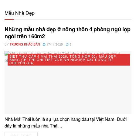
Mẫu Nhà Đẹp
Những mẫu nhà đẹp ở nông thôn 4 phòng ngủ lợp
ngói trên 160m2
BY
TRƯƠNG KHẮC BẢN
17/11/2025
0
BIỆT THỰ CẤP 4 MÁI THÁI 2026: TỔNG HỢP 50+ MẪU ĐẸP,
BẢNG CHI PHÍ CHI TIẾT VÀ KINH NGHIỆM XÂY DỰNG TỪ
CHUYÊN GIA
Nhà Mái Thái luôn là sự lựa chọn hàng đầu tại Việt Nam. Dưới
đây là những mẫu nhà Thái...