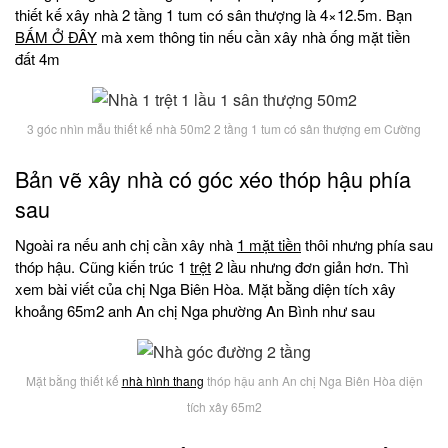
thiết kế xây nhà 2 tầng 1 tum có sân thượng là 4×12.5m. Bạn
BẤM Ở ĐÂY
mà xem thông tin nếu cần xây nhà ống mặt tiền
đất 4m
3 góc nhìn mẫu thiết kế nhà 50m2 2 tầng 1 tum có sân thượng em Cường
Bản vẽ xây nhà có góc xéo thóp hậu phía
sau
Ngoài ra nếu anh chị cần xây nhà
1 mặt tiền
thôi nhưng phía sau
thóp hậu. Cũng kiến trúc 1
trệt
2 lầu nhưng đơn giản hơn. Thì
xem bài viết của chị Nga Biên Hòa. Mặt bằng diện tích xây
khoảng 65m2 anh An chị Nga phường An Bình như sau
Mặt bằng thiết kế
nhà hình thang
thóp hậu anh An chị Nga Biên Hòa diện
tích xây 65m2