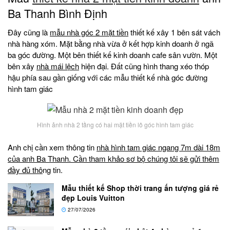
Ba Thanh Bình Định
Đây cũng là
mẫu nhà góc 2 mặt tiền
thiết kế xây 1 bên sát vách
nhà hàng xóm. Mặt bằng nhà vừa ở kết hợp kinh doanh ở ngã
ba góc đường. Một bên thiết kế kinh doanh cafe sân vườn. Một
bên xây
nhà mái lệch
hiện đại. Đất cũng hình thang xéo thóp
hậu phía sau gần giống với các mẫu thiết kế nhà góc đường
hình tam giác
Hình ảnh nhà 2 tầng có hai mặt tiền lô góc hình tam giác
Anh chị cần xem thông tin
nhà hình tam giác ngang 7m dài 18m
của anh Ba Thanh. Cần tham khảo sơ bộ chúng tôi sẽ gửi thêm
đầy đủ thô
ng tin.
Mẫu thiết kế Shop thời trang ấn tượng giá rẻ
đẹp Louis Vuitton
27/07/2026