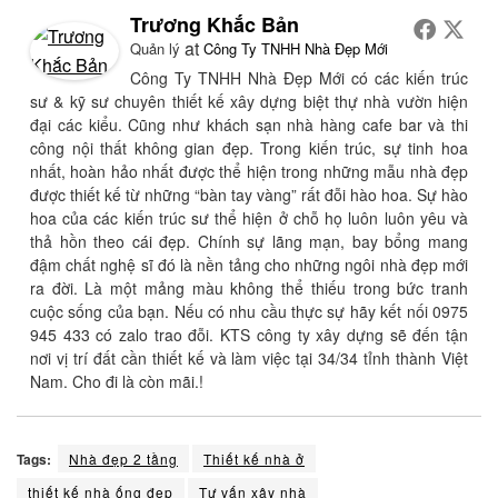
Trương Khắc Bản
at
Quản lý
Công Ty TNHH Nhà Đẹp Mới
Công Ty TNHH Nhà Đẹp Mới có các kiến trúc
sư & kỹ sư chuyên thiết kế xây dựng biệt thự nhà vườn hiện
đại các kiểu. Cũng như khách sạn nhà hàng cafe bar và thi
công nội thất không gian đẹp. Trong kiến trúc, sự tinh hoa
nhất, hoàn hảo nhất được thể hiện trong những mẫu nhà đẹp
được thiết kế từ những “bàn tay vàng” rất đỗi hào hoa. Sự hào
hoa của các kiến trúc sư thể hiện ở chỗ họ luôn luôn yêu và
thả hồn theo cái đẹp. Chính sự lãng mạn, bay bổng mang
đậm chất nghệ sĩ đó là nền tảng cho những ngôi nhà đẹp mới
ra đời. Là một mảng màu không thể thiếu trong bức tranh
cuộc sống của bạn. Nếu có nhu cầu thực sự hãy kết nối 0975
945 433 có zalo trao đỗi. KTS công ty xây dựng sẽ đến tận
nơi vị trí đất cần thiết kế và làm việc tại 34/34 tỉnh thành Việt
Nam. Cho đi là còn mãi.!
Tags:
Nhà đẹp 2 tầng
Thiết kế nhà ở
thiết kế nhà ống đẹp
Tư vấn xây nhà