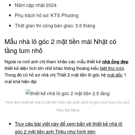
Năm cập nhật 2024
Phụ trách hồ sơ: KTS Phương
Thời gian thi công bàn giao: 3.5 tháng
Mẫu nhà lô góc 2 mặt tiền mái Nhật có
tầng tum nhỏ
Ngoài ra mời anh chị tham khảo các mẫu thiết kế
nhà ống đẹp
thiết kế diện tích lớn nhỏ khác thông thoáng kiểu
biệt thự mini
.
Trong đó có hồ sơ nhà chị Thiết 2 mặt tiền lô góc hệ
mái dốc
1
mái khá hiện đại
Hình ảnh thiết kế nhà 2 mặt tiền hiện đại phối cảnh lô góc chim bay cho anh
Triệu Đà Nẵng
Truy cập bài viết này để xem bản vẽ thiết kế nhà lô
góc 2 mặt tiền anh Triệu như hình trên