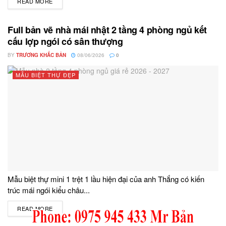
READ MORE
DETAILS
Full bản vẽ nhà mái nhật 2 tầng 4 phòng ngủ kết
cấu lợp ngói có sân thượng
BY
TRƯƠNG KHẮC BẢN
08/06/2026
0
MẪU BIỆT THỰ ĐẸP
Mẫu biệt thự mini 1 trệt 1 lầu hiện đại của anh Thắng có kiến
trúc mái ngói kiểu châu...
READ MORE
DETAILS