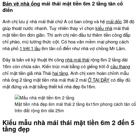
Bản vẽ nhà ống
mái thái mặt tiền 6m 2 tầng tân cổ
điển
Anh chị lưu ý nhà mái thái chữ A có ban công và hệ
mái dốc
38 độ
giúp thoát nước nhanh. Tuy nhiên thay vì chọn
kiểu nhà
mái thái
mặt tiền 6m đơn giản. Thì anh chị nên đầu tư thêm tiền công đắp
chỉ phào, mũ tường thức cột. Có hoa văn mềm mại phong cách
nhà phố
1 trệt 1 lầu
6m tân cổ điển như nhà vợ chồng Mr Lâm.
Đây là bản vẽ kỹ thuật thi công
nhà mái thái
rộng 6m 2 tầng dài
16m còn chừa sân. Kiến trúc mái bằng có giếng trời ở
cầu thang
chỉ mặt tiền giả nhà Thái
hai tầng
. Anh chị xem hoàn chỉnh mẫu
nhà ống 2 tầng mặt tiền nhà mái thái 2 mái
Ở TẠI ĐÂY
có đầy đủ
mặt đứng và mặt bằng thiết kế nhà đẹp 6x16m.
Mặt tiền nhà đẹp 6m mái thái 2 tầng 6x15m phong cách tân cổ 
trên đất rộng 6m dài 25m
Kiểu mẫu nhà mái thái mặt tiền 6m 2 đến 5
tầng đẹp