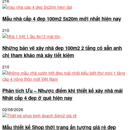
216
Mẫu nhà cấp 4 đẹp 100m2 5x20m mới nhất hiện nay
210
Những bản vẽ xây nhà đẹp 100m2 2 tầng có sẵn anh
chị tham khảo mà xây tiết kiệm
210
Phân tích Ưu – Nhược điểm khi thiết kế xây nhà mái
Nhật cấp 4 đẹp ở quê hiện nay
02/08/2026
Mẫu thiết kế Shop thời trang ấn tượng giá rẻ đẹp