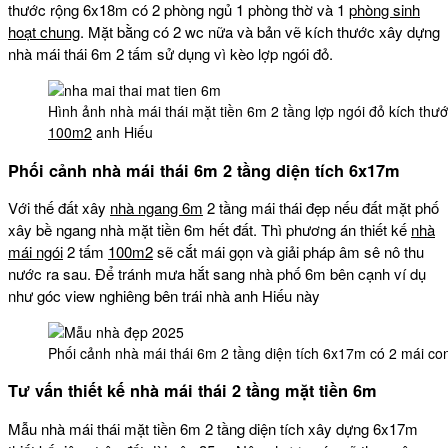
thước rộng 6x18m có 2 phòng ngủ 1 phòng thờ và 1
phòng sinh
hoạt chung
. Mặt bằng có 2 wc nữa và bản vẽ kích thước xây dựng
nhà mái thái 6m 2 tấm sử dụng vì kèo lợp ngói đỏ.
Hình ảnh nhà mái thái mặt tiền 6m 2 tầng lợp ngói đỏ kích th
100m2
anh Hiếu
Phối cảnh nhà mái thái 6m 2 tầng diện tích 6x17m
Với thế đất xây
nhà ngang 6m
2 tầng mái thái đẹp nếu đất mặt phố
xây bề ngang nhà mặt tiền 6m hết đất. Thì phương án thiết kế
nhà
mái ngói
2 tấm
100m2
sẽ cắt mái gọn và giải pháp âm sê nô thu
nước ra sau. Để tránh mưa hắt sang nhà phố 6m bên cạnh ví dụ
như góc view nghiêng bên trái nhà anh Hiếu này
Phối cảnh nhà mái thái 6m 2 tầng diện tích 6x17m có 2 mái con
Tư vấn thiết kế nhà mái thái 2 tầng mặt tiền 6m
Mẫu nhà mái thái mặt tiền 6m 2 tầng diện tích xây dựng 6x17m