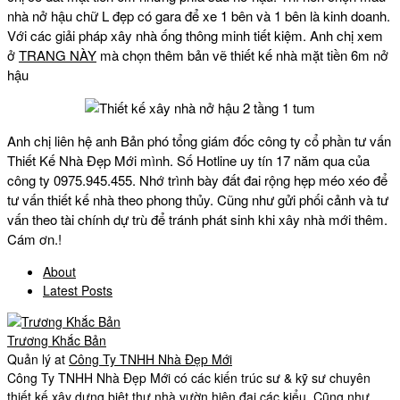
nhà nở hậu chữ L đẹp có gara để xe 1 bên và 1 bên là kinh doanh.
Với các giải pháp xây nhà ống thông minh tiết kiệm. Anh chị xem
ở
TRANG NÀY
mà chọn thêm bản vẽ thiết kế nhà mặt tiền 6m nở
hậu
Anh chị liên hệ anh Bản phó tổng giám đốc công ty cổ phần tư vấn
Thiết Kế Nhà Đẹp Mới mình. Số Hotline uy tín 17 năm qua của
công ty 0975.945.455. Nhớ trình bày đất đai rộng hẹp méo xéo để
tư vấn thiết kế nhà theo phong thủy. Cũng như gửi phối cảnh và tư
vấn theo tài chính dự trù để tránh phát sinh khi xây nhà mới thêm.
Cám ơn.!
About
Latest Posts
Trương Khắc Bản
Quản lý
at
Công Ty TNHH Nhà Đẹp Mới
Công Ty TNHH Nhà Đẹp Mới có các kiến trúc sư & kỹ sư chuyên
thiết kế xây dựng biệt thự nhà vườn hiện đại các kiểu. Cũng như