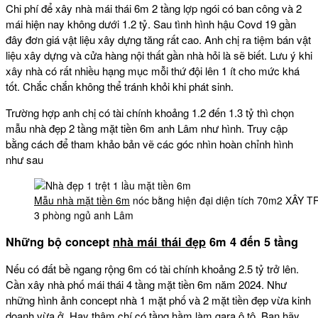
Chi phí để xây nhà mái thái 6m 2 tầng lợp ngói có ban công và 2
mái hiện nay không dưới 1.2 tỷ. Sau tình hình hậu Covd 19 gần
đây đơn giá vật liệu xây dựng tăng rất cao. Anh chị ra tiệm bán vật
liệu xây dựng và cửa hàng nội thất gần nhà hỏi là sẽ biết. Lưu ý khi
xây nhà có rất nhiều hạng mục mỗi thứ đội lên 1 ít cho mức khá
tốt. Chắc chắn không thể tránh khỏi khi phát sinh.
Trường hợp anh chị có tài chính khoảng 1.2 đến 1.3 tỷ thì chọn
mẫu nhà đẹp 2 tầng mặt tiền 6m anh Lâm như hình. Truy cập
bằng cách để tham khảo bản vẽ các góc nhìn hoàn chỉnh hình
như sau
Mẫu nhà mặt tiền 6m
nóc bằng hiện đại diện tích 70m2 XÂY
3 phòng ngủ anh Lâm
Những bộ concept
nhà mái thái đẹp
6m 4 đến 5 tầng
Nếu có đất bề ngang rộng 6m có tài chính khoảng 2.5 tỷ trở lên.
Cần xây nhà phố mái thái 4 tầng mặt tiền 6m năm 2024. Như
những hình ảnh concept nhà 1 mặt phố và 2 mặt tiền đẹp vừa kinh
doanh vừa ở. Hay thậm chí có tầng hầm làm gara ô tô. Bạn hãy