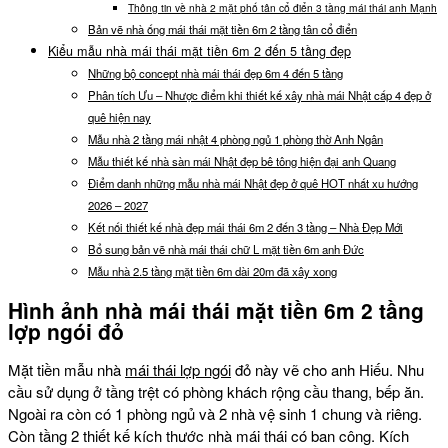
Thông tin về nhà 2 mặt phố tân cổ điển 3 tầng mái thái anh Mạnh
Bản vẽ nhà ống mái thái mặt tiền 6m 2 tầng tân cổ điển
Kiểu mẫu nhà mái thái mặt tiền 6m 2 đến 5 tầng đẹp
Những bộ concept nhà mái thái đẹp 6m 4 đến 5 tầng
Phân tích Ưu – Nhược điểm khi thiết kế xây nhà mái Nhật cấp 4 đẹp ở
quê hiện nay
Mẫu nhà 2 tầng mái nhật 4 phòng ngủ 1 phòng thờ Anh Ngân
Mẫu thiết kế nhà sàn mái Nhật đẹp bê tông hiện đại anh Quang
Điểm danh những mẫu nhà mái Nhật đẹp ở quê HOT nhất xu hướng
2026 – 2027
Kết nối thiết kế nhà đẹp mái thái 6m 2 đến 3 tầng – Nhà Đẹp Mới
Bổ sung bản vẽ nhà mái thái chữ L mặt tiền 6m anh Đức
Mẫu nhà 2.5 tầng mặt tiền 6m dài 20m đã xây xong
Hình ảnh nhà mái thái mặt tiền 6m 2 tầng
lợp ngói đỏ
Mặt tiền mẫu nhà
mái thái lợp ngói
đỏ này vẽ cho anh Hiếu. Nhu
cầu sử dụng ở tầng trệt có phòng khách rộng cầu thang, bếp ăn.
Ngoài ra còn có 1 phòng ngủ và 2 nhà vệ sinh 1 chung và riêng.
Còn tầng 2 thiết kế kích thước nhà mái thái có ban công. Kích