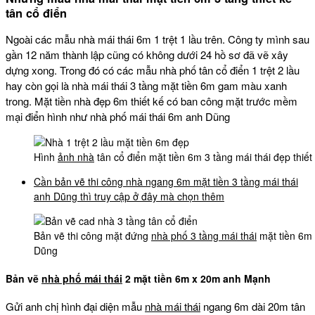
tân cổ điển
Ngoài các mẫu nhà mái thái 6m 1 trệt 1 lầu trên. Công ty mình sau
gần 12 năm thành lập cũng có không dưới 24 hồ sơ đã vẽ xây
dựng xong. Trong đó có các mẫu nhà phố tân cổ điển 1 trệt 2 lầu
hay còn gọi là nhà mái thái 3 tầng mặt tiền 6m gam màu xanh
trong. Mặt tiền nhà đẹp 6m thiết kế có ban công mặt trước mềm
mại điển hình như nhà phố mái thái 6m anh Dũng
Hình
ảnh nhà
tân cổ điển mặt tiền 6m 3 tầng mái thái đẹp thiế
Cần bản vẽ thi công nhà ngang 6m mặt tiền 3 tầng mái thái
anh Dũng thì truy cập ở đây mà chọn thêm
Bản vẽ thi công mặt đứng
nhà phố 3 tầng mái thái
mặt tiền 6m 
Dũng
Bản vẽ
nhà phố mái thái
2 mặt tiền 6m x 20m anh Mạnh
Gửi anh chị hình đại diện mẫu
nhà mái thái
ngang 6m dài 20m tân