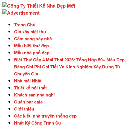
Trang Chủ
Giá xây biệt thự
Cẩm nang xây nhà
Mẫu biệt thự đẹp
Mẫu nhà phố đẹp
Biệt Thự Cấp 4 Mái Thái 2026: Tổng Hợp 50+ Mẫu Đẹp,
Bảng Chi Phí Chi Tiết Và Kinh Nghiệm Xây Dựng Từ
Chuyên Gia
Nhà mái Nhật
Thiết kế nội thất
Khách sạn nhà nghỉ
Quán bar cafe
Giới thiệu
Các kiểu nhà truyền thống đẹp
Nhật Ký Công Trình Sư