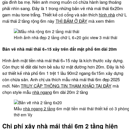
gia đình ba mẹ. Nên anh mong muốn có chừa hành lang thoáng
phải nhìn sang. Đây là 1 trong những bản vẽ nhà mái thái 6x20m
gam màu tone trắng. Thiết kế có cổng và sân thích
hình nhà
chữ L
mái thái 2 tầng rộng 6m này
THÌ BẤM Ở ĐÂY
mà xem thêm
Hình ảnh nhà đẹp 2 tầng chữ L 6×20 góc view 3 mái thái
Bản vẽ nhà mái thái 6×15 xây trên đất mặt phố 6m dài 20m
Hình ảnh mặt tiền nhà mái thái 6×15 này là kích thước xây dựng.
Còn thực tế đất dài hơn bề sâu từ mặt đường hơn 20m. Đây là hồ
sơ thiết kế nhà phố 6m 1 trệt 1 lầu 90m2 ngang 6x15m xây dựng
còn chừa sân. Anh chị ưa thích mẫu nhà mái thái 6m đẹp 2025
mới. Nên
TRUY CẬP THÔNG TIN THAM KHẢO TẠI ĐÂY
mà
chọn style mẫu
nhà ngang
6m dài 20m 2 tầng
Mẫu
nhà ngang 2 tầng
6m mặt tiền mái thái thiết kế có 3 phò
thờ em Vy
Chi phí xây nhà mái thái 6m 2 tầng hiện