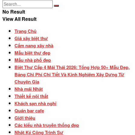
No Result
View All Result
Trang Chủ
Giá xây biệt thự
Cẩm nang xây nhà
Mẫu biệt thự đẹp
Mẫu nhà phố đẹp
Biệt Thự Cấp 4 Mái Thái 2026: Tổng Hợp 50+ Mẫu Đẹp,
Bảng Chi Phí Chi Tiết Và Kinh Nghiệm Xây Dựng Từ
Chuyên Gia
Nhà mái Nhật
Thiết kế nội thất
Khách sạn nhà nghỉ
Quán bar cafe
Giới thiệu
Các kiểu nhà truyền thống đẹp
Nhật Ký Công Trình Sư