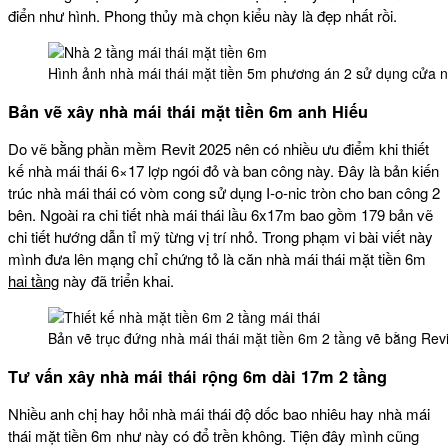
điển như hình. Phong thủy mà chọn kiểu này là đẹp nhất rồi.
Hình ảnh nhà mái thái mặt tiền 5m phương án 2 sử dụng cửa n
Bản vẽ xây nhà mái thái mặt tiền 6m anh Hiếu
Do vẽ bằng phần mềm Revit 2025 nên có nhiều ưu điểm khi thiết
kế nhà mái thái 6×17 lợp ngói đỏ và ban công này. Đây là bản kiến
trúc nhà mái thái có vòm cong sử dụng I-o-nic tròn cho ban công 2
bên. Ngoài ra chi tiết nhà mái thái lầu 6x17m bao gồm 179 bản vẽ
chi tiết hướng dẫn tỉ mỹ từng vị trí nhỏ. Trong phạm vi bài viết này
mình đưa lên mạng chỉ chứng tỏ là căn nhà mái thái mặt tiền 6m
hai tầng
này đã triển khai.
Bản vẽ trục đứng nhà mái thái mặt tiền 6m 2 tầng vẽ bằng Revi
Tư vấn xây nhà mái thái rộng 6m dài 17m 2 tầng
Nhiều anh chị hay hỏi nhà mái thái độ dốc bao nhiêu hay nhà mái
thái mặt tiền 6m như này có đổ trền không. Tiện đây mình cũng