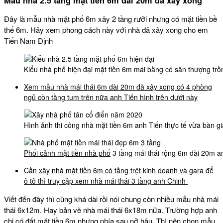
Mẫu nhà 2.5 tầng mặt tiền 6m dài 20m đã xây xong
Đây là mẫu nhà mặt phố 6m xây 2 tầng rưỡi nhưng có mặt tiền bề
thế 6m. Hãy xem phong cách này với nhà đã xây xong cho em
Tiến Nam Định
Kiểu nhà phố hiện đại mặt tiền 6m mái bằng có sân thượng trồ
Xem mẫu nhà mái thái 6m dài 20m đã xây xong có 4 phòng
ngủ còn tầng tum trên nữa anh Tiến hình trên dưới này
Hình ảnh thi công nhà mặt tiền 6m anh Tiến thực tế vừa bàn g
Phối cảnh mặt tiền nhà phố
3 tầng mái thái rộng 6m dài 20m a
Cần xây nhà mặt tiền 6m có tầng trệt kinh doanh và gara để
ô tô thì truy cập xem nhà mái thái 3 tầng anh Chinh
Viết đến đây thì cũng khá dài rồi nói chung còn nhiều mẫu nhà mái
thái 6x12m. Hay bản vẽ nhà mái thái 6x18m nữa. Trường hợp anh
chị có đất mặt tiền 6m nhưng phía sau nở hậu. Thì nên chọn mẫu