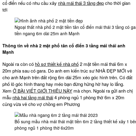
cổ điển nếu có nhu cầu xây
nhà mái thái 3 tầng đẹp
cho thời gian
tới
Ngoại thất nhà phố 2 mặt tiền tân cổ điển mái thái 3 tầng có ga
tiền ngang 6m dài 25m anh Mạnh
Thông tin về nhà 2 mặt phố tân cổ điển 3 tầng mái thái anh
Mạnh
Ngoài ra còn có
hồ sơ thiết kế nhà phố
2 mặt tiền mái thái 6m x
20m phía sau có gara. Do anh em kiến trúc sư NHÀ ĐẸP MỚI vẽ
cho anh Mạnh trên đất rộng 6m dài 25m xéo góc hình trên. Có đất
phố lô góc hình thang hay méo bạn đừng hững hờ hay lo lắng.
Xem
Ở BÀI VIẾT GIỚI THIỆU NÀY
mà chọn. Ngoài ra gửi anh chị
mẫu
nhà hai tầng mái thái
4 phòng ngủ 1 phòng thờ 6m x 20m
cũng vừa vẽ cho vợ chồng em Phương
Bổ sung mẫu nhà mái thái mặt tiền 6m 2 tầng thiết kế xây 1 
phòng ngủ 1 phòng thờ 6x20m