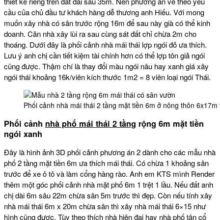
thiết kế riêng trên đất dài sâu 35m. Nên phương án vẽ theo yêu
cầu của chủ đầu tư khách hàng dễ thương anh Hiếu. Với mong
muốn xây nhà có sân trước rộng 16m để sau này già có thể kinh
doanh. Căn nhà xây lùi ra sau cùng sát đất chỉ chừa 2m cho
thoáng. Dưới đây là phối cảnh nhà mái thái lợp ngói đỏ ưa thích.
Lưu ý anh chị cần tiết kiệm tài chính hơn có thể lợp tôn giả ngói
cũng được. Thậm chí là thay đổi màu ngói nâu hay xanh giá xây
ngói thái khoảng 16k/viên kích thước 1m2 = 8 viên loại ngói Thái.
Phối cảnh nhà mái thái 2 tầng mặt tiền 6m ở nông thôn 6x17m 
Phối cảnh
nhà phố mái thái 2 tầng
rộng 6m mặt tiền
ngói xanh
Đây là hình ảnh 3D phối cảnh phương án 2 dành cho các mẫu nhà
phố 2 tầng mặt tiền 6m ưa thích mái thái. Có chừa 1 khoảng sân
trước để xe ô tô và làm cổng hàng rào. Anh em KTS mình Render
thêm một góc phối cảnh nhà mặt phố 6m 1 trệt 1 lầu. Nếu đất anh
chị dài 6m sâu 22m chừa sân 5m trước thì đẹp. Còn nếu tính xây
nhà mái thái 6m x 20m chừa sân thì xây nhà mái thái 6×15 như
hình cũng được. Tùy theo thích nhà hiện đại hay nhà phố tân cổ