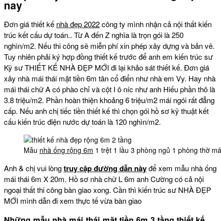
nay
Đơn giá thiết kế
nhà đẹp 2022
công ty mình nhận cả nội thất kiến
trúc kết cấu dự toán.. Từ A đến Z nghĩa là trọn gói là 250
nghìn/m2. Nếu thi công sẽ miễn phí xin phép xây dựng và bản vẽ.
Tuy nhiên phải ký hợp đồng thiết kế trước để anh em kiến trúc sư
Kỹ sư THIẾT KẾ NHÀ ĐẸP MỚI đi lại khảo sát thiết kế. Đơn giá
xây nhà mái thái mặt tiền 6m tân cổ điển như nhà em Vy. Hay nhà
mái thái chữ A có phào chỉ và cột I ô níc như anh Hiếu phần thô là
3.8 triệu/m2. Phần hoàn thiện khoảng 6 triệu/m2 mái ngói rất đẳng
cấp. Nếu anh chị tiếc tiền thiết kế thì chọn gói hồ sơ kỹ thuật kết
cấu kiến trúc điện nước dự toán là 120 nghìn/m2.
Mẫu
nhà ống rộng 6m
1 trệt 1 lầu 3 phòng ngủ 1 phòng thờ m
Anh & chị vui lòng
truy cập đường dẫn này
để xem mẫu nhà ống
mái thái 6m X 20m. Hồ sơ nhà chữ L 6m anh Cường có cả nội
ngoại thất thi công bàn giao xong. Cần thì kiến trúc sư NHÀ ĐẸP
MỚI mình dẫn đi xem thực tế vừa bàn giao
Những mẫu nhà mái thái mặt tiền 6m 3 tầng thiết kế