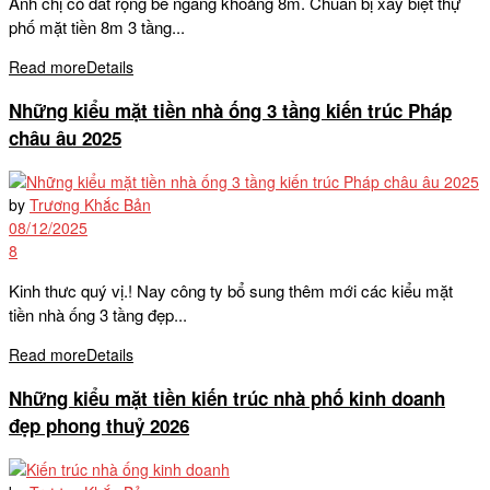
Anh chị có đất rộng bề ngang khoảng 8m. Chuẩn bị xây biệt thự
phố mặt tiền 8m 3 tầng...
Read more
Details
Những kiểu mặt tiền nhà ống 3 tầng kiến trúc Pháp
châu âu 2025
by
Trương Khắc Bản
08/12/2025
8
Kinh thưc quý vị.! Nay công ty bổ sung thêm mới các kiểu mặt
tiền nhà ống 3 tầng đẹp...
Read more
Details
Những kiểu mặt tiền kiến trúc nhà phố kinh doanh
đẹp phong thuỷ 2026