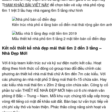
T
HAM KHẢO BÀI VIẾT NÀY
để chọn bản vẽ xây nhà phố rộng
6m 1 trệt 3 lầu hay nhà ngang 6m 5 tầng như hình
Kiến trúc nhà phố 4 tầng bán cổ điển mái thái rộng gần 6m anh
Mẫu thiết kế nhà phố 6m 5 tầng 2 mặt tiền bán cổ điển đẹp
Kết nối thiết kế nhà đẹp mái thái 6m 2 đến 3 tầng –
Nhà Đẹp Mới
Với ê kíp team kiến trúc sư và kỹ sư điện nước kết cấu. Hoạt
động theo hình thức cổ đông có group trao đổi điều chỉnh các
phương án thiết kế nhà mái thái chữ A 6m đến 7m các kiểu. Với
các phương án nhà mặt phố 3 tầng mái thái 6×15 chừa sân. Hay
các kiểu nhà mái thái 6m x 20m 2 tầng còn chừa sân. Công ty cổ
phần tư vấn THIẾT KẾ NHÀ ĐẸP MỚI hiện có 6 chi nhánh văn
phòng ở Bắc – Trung – Nam. Mỗi khu vực chúng tôi sắp xếp trong
vòng 48 tiếng có mặt để khảo sát đất. Bàn bạc tư vấn trực tiếp về
chi phí xây thô và hoàn thiện. Phác thảo công năng sinh hoạt và