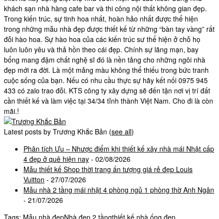
khách sạn nhà hàng cafe bar và thi công nội thất không gian đẹp.
Trong kiến trúc, sự tinh hoa nhất, hoàn hảo nhất được thể hiện
trong những mẫu nhà đẹp được thiết kế từ những “bàn tay vàng” rất
đỗi hào hoa. Sự hào hoa của các kiến trúc sư thể hiện ở chỗ họ
luôn luôn yêu và thả hồn theo cái đẹp. Chính sự lãng mạn, bay
bổng mang đậm chất nghệ sĩ đó là nền tảng cho những ngôi nhà
đẹp mới ra đời. Là một mảng màu không thể thiếu trong bức tranh
cuộc sống của bạn. Nếu có nhu cầu thực sự hãy kết nối 0975 945
433 có zalo trao đỗi. KTS công ty xây dựng sẽ đến tận nơi vị trí đất
cần thiết kế và làm việc tại 34/34 tỉnh thành Việt Nam. Cho đi là còn
mãi.!
Latest posts by Trương Khắc Bản
(
see all
)
Phân tích Ưu – Nhược điểm khi thiết kế xây nhà mái Nhật cấp
4 đẹp ở quê hiện nay
- 02/08/2026
Mẫu thiết kế Shop thời trang ấn tượng giá rẻ đẹp Louis
Vuitton
- 27/07/2026
Mẫu nhà 2 tầng mái nhật 4 phòng ngủ 1 phòng thờ Anh Ngân
- 21/07/2026
Tags:
Mẫu nhà đẹp
Nhà đẹp 2 tầng
thiết kế nhà ống đẹp