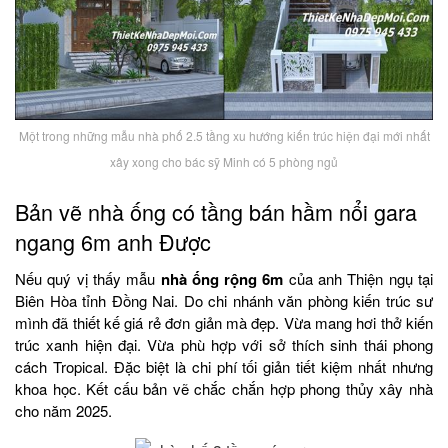
Một trong những mẫu nhà phố 2.5 tầng xu hướng kiến trúc hiện đại mới nhất
xây xong cho bác sỹ Minh có 5 phòng ngủ
Bản vẽ nhà ống có tầng bán hầm nổi gara
ngang 6m anh Được
Nếu quý vị thấy mẫu
nhà ống rộng 6m
của anh Thiện ngụ tại
Biên Hòa tỉnh Đồng Nai. Do chi nhánh văn phòng kiến trúc sư
mình đã thiết kế giá rẻ đơn giản mà đẹp. Vừa mang hơi thở kiến
trúc xanh hiện đại. Vừa phù hợp với sở thích sinh thái phong
cách Tropical. Đặc biệt là chi phí tối giản tiết kiệm nhất nhưng
khoa học. Kết cấu bản vẽ chắc chắn hợp phong thủy xây nhà
cho năm 2025.