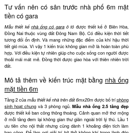
Tư vấn nên có sân trước nhà phố 6m mặt
tiền có gara
Mẫu thiết kế
nhà ống có gara
ô tô
được thiết kế ở Biên Hòa,
Đồng Nai thuộc vùng đất Đông Nam Bộ. Có điều kiện thời tiết
tương đối ổn định. Và mang những đặc điểm của khí hậu thời
tiết gió mùa. Vì vậy 1 kiến trúc không gian mở là hoàn toàn phù
hợp. Với điều kiện tự nhiên giúp cho cuộc sống con người được
thoải mái mát mẻ. Đồng thời được giao hòa với thiên nhiên trời
đất.
Mô tả thêm về kiến trúc mặt bằng
nhà ống
mặt tiền 6m
Tầng 2 của
mẫu thiết kế nhà trên đất 6mx20m
được bố trí
phòng
sinh hoạt chung
và 3 phòng ngủ.
Mẫu nhà ống 2.5 tầng đẹp
được thiết kế ban công thông thoáng. Cảnh quan mở thơ mộng
ở mỗi tầng đem lại không gian thư giãn ngoài trời lý thú. Lầu 1
ưu tiên cho nội thất nhưng cũng dành 1 khoảng diện tích làm
ban công. Để làm nơi giải trí hít thở không khí trong lành đón