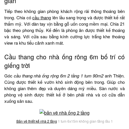
giản
Tiếp theo không gian phòng khách rộng rãi thông thoáng bên
trong. Chia có
cầu thang
lên lầu sang trọng và được thiết kế rất
thẩm mỹ. Với dàn tay vịn bằng gỗ uốn cong mềm mại. Chia 21
bậc theo phong thủy. Kế đến là phòng ăn được thiết kế thoáng
và sáng. Với cửa sau bằng kính cường lực trắng khe thoáng
view ra khu tiểu cảnh xanh mát.
Cầu thang cho nhà ống rông 6m bố trí có
giếng trời
Góc
cầu thang nhà ống rộng 6m 2 tầng 1 tum 90m2
anh Thiện.
Cũng được thiết kế vườn khô sinh động bên trong. Giúp cho
không gian thêm đẹp và duyên dáng mỹ miều. Sàn nước và
phòng vệ sinh được thiết kế ở bên phải nhà và có cửa dẫn
xuống sân sau.
Bản vẽ thiết kế nhà 2 tầng
1 tum 6x15m không gian tầng lầu 1