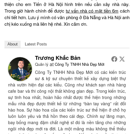
thiện cho em Tiến ở Hà Nội hình trên nếu cần xây nhà này.
Trong giờ hành chính để được
tư vấn nhà có mặt tiền 6m
cách
chi tiết hơn. Lưu ý mình có văn phòng ở Đà Nẵng và Hà Nội anh
chị kéo xuống mà liên hệ nhé. Xin cảm ơn.
About
Latest Posts
Trương Khắc Bản
at
Quản lý
Công Ty TNHH Nhà Đẹp Mới
Công Ty TNHH Nhà Đẹp Mới có các kiến trúc
sư & kỹ sư chuyên thiết kế xây dựng biệt thự
nhà vườn hiện đại các kiểu. Cũng như khách sạn nhà hàng
cafe bar và thi công nội thất không gian đẹp. Trong kiến trúc,
sự tinh hoa nhất, hoàn hảo nhất được thể hiện trong những
mẫu nhà đẹp được thiết kế từ những “bàn tay vàng” rất đỗi
hào hoa. Sự hào hoa của các kiến trúc sư thể hiện ở chỗ họ
luôn luôn yêu và thả hồn theo cái đẹp. Chính sự lãng mạn,
bay bổng mang đậm chất nghệ sĩ đó là nền tảng cho những
ngôi nhà đẹp mới ra đời. Là một mảng màu không thể thiếu