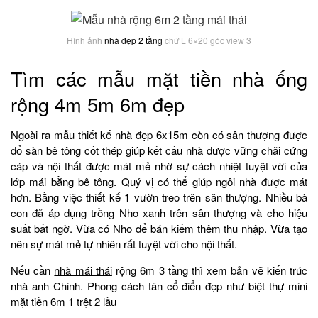
Hình ảnh
nhà đẹp 2 tầng
chữ L 6×20 góc view 3
Tìm các mẫu mặt tiền nhà ống
rộng 4m 5m 6m đẹp
Ngoài ra mẫu thiết kế nhà đẹp 6x15m còn có sân thượng được
đổ sàn bê tông cốt thép giúp kết cấu nhà được vững chãi cứng
cáp và nội thất được mát mẻ nhờ sự cách nhiệt tuyệt vời của
lớp mái bằng bê tông. Quý vị có thể giúp ngôi nhà được mát
hơn. Bằng việc thiết kế 1 vườn treo trên sân thượng. Nhiều bà
con đã áp dụng trồng Nho xanh trên sân thượng và cho hiệu
suất bất ngờ. Vừa có Nho để bán kiếm thêm thu nhập. Vừa tạo
nên sự mát mẻ tự nhiên rất tuyệt vời cho nội thất.
Nếu cần
nhà mái thái
rộng 6m 3 tầng thì xem bản vẽ kiến trúc
nhà anh Chinh. Phong cách tân cổ điển đẹp như biệt thự mini
mặt tiền 6m 1 trệt 2 lầu