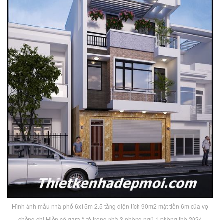
Hình ảnh mẫu nhà phố 6x15m 2.5 tầng diện tích 90m2 mặt tiền 6m của vợ
chồng chị Hiền có gara ô tô trong nhà 3 phòng ngủ 1 phòng thờ 2024