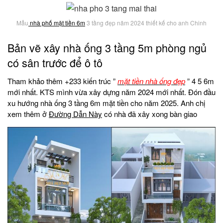
Mẫu
nhà phố mặt tiền 6m
3 tầng đẹp năm 2024 thiết kế cho anh Chinh
Bản vẽ xây nhà ống 3 tầng 5m phòng ngủ
có sân trước để ô tô
Tham khảo thêm +233 kiến trúc ”
mặt tiền nhà ống đẹp
” 4 5 6m
mới nhất. KTS mình vừa xây dựng năm 2024 mới nhất. Đón đầu
xu hướng nhà ống 3 tầng 6m mặt tiền cho năm 2025. Anh chị
xem thêm ở
Đường Dẫn Này
có nhà đã xây xong bàn giao