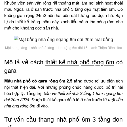
Khuôn viên sân vẫn rộng rãi thoáng mát làm nơi sinh hoạt thoải
mái. Ngoài ra ở sân trước nhà phố 3 tầng đẹp mặt tiền 6m. Có
không gian rộng 24m2 nên hai bên sát tường rào dọc nhà. Bạn
tự do thiết kế trồng thêm cây xanh tiểu cảnh tỏa bóng râm che
mát cho khoảng góc sân nhà.
Mặt bằng tầng 1 nhà phố 2 tầng 1 tum rộng 6m dài 15m anh Thiện Biên Hòa
Mô tả về cách
thiết kế nhà phố rộng 6m
có
gara
Mẫu
nhà phố có gara
rộng 6m 2.5 tầng
được tối ưu diện tích
nội thất hiện đại. Với những phòng chức năng được bố trí hài
hòa hợp lý. Tầng trệt
bản vẽ thiết kế nhà 2 tầng 1 tum ngang 6m
dài 20m 2024. Đ
ược thiết kế gara để ô tô ở sân trước từ
mặt tiền
nhà ống rộng 6m
đi vào.
Tư vấn cầu thang nhà phố 6m 3 tầng đơn