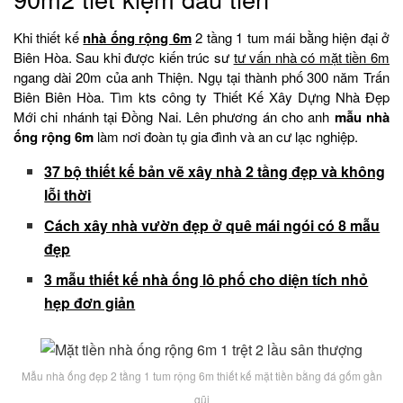
Khi thiết kế
nhà ống rộng 6m
2 tầng 1 tum mái bằng hiện đại ở
Biên Hòa. Sau khi được kiến trúc sư
tư vấn nhà có mặt tiền 6m
ngang dài 20m của anh Thiện. Ngụ tại thành phố 300 năm Trấn
Biên Biên Hòa. Tìm kts công ty Thiết Kế Xây Dựng Nhà Đẹp
Mới chi nhánh tại Đồng Nai. Lên phương án cho anh
mẫu
nhà
ống rộng 6m
làm nơi đoàn tụ gia đình và an cư lạc nghiệp.
37 bộ thiết kế bản vẽ xây nhà 2 tầng đẹp và không
lỗi thời
Cách xây nhà vườn đẹp ở quê mái ngói có 8 mẫu
đẹp
3 mẫu thiết kế nhà ống lô phố cho diện tích nhỏ
hẹp đơn giản
Mẫu nhà ống đẹp 2 tầng 1 tum rộng 6m thiết kế mặt tiền bằng đá gốm gần
gũi