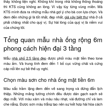
thấy không tiện nghi. Không khí trong nhà không thông thoáng
thì KTS cũng không an lòng. Vì vậy tùy từng vùng miền. Mà
KTS mình đưa ra những mẫu nhà gợi ý cho bà con lựa chọn. Và
đem đến những gì là tốt nhất, đẹp nhất,
giá xây biệt thự
nhà ở cả
phải chăng nhất cho quý vị. Sự hài lòng của quý vị là niềm vui
của chúng tôi.
Tổng quan mẫu nhà ống rộng 6m
phong cách hiện đại 3 tầng
Mẫu
nhà phố 2.5 tầng đẹp
được phối màu mặt tiền theo tone
màu ấm. Và trung tính đem đến 1 bố cục vững chãi và cứng
cáp nổi lên sự bề thế uy nghi.
Chọn màu sơn cho nhà ống mặt tiền 6m
Màu sắc trầm lặng đem đến vẻ sang trọng và đứng đắn lịch
thiệp. Những mảng tường chính đều được dán gạch sạch sẽ
đẹp mắt. Với màu xám và màu nâu nhạt, vài đường chỉ và lam
che nắng. Được sơn màu trắng tạo nên sự kết hợp hài hòa cách