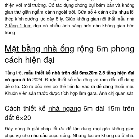
thiện với môi trường. Có tác dụng chống bụi bám bẩn và không
gian thư giãn ngắm cảnh ngoài trời. Cửa sổ 4 cánh cửa nhựa lõi
thép kính cường lực dày 8 ly. Giúp không gian nội thất
mẫu nhà
2 tầng 1 tum
đẹp có nhiều ánh sáng hơn cho không gian bên
trong
Mặt bằng nhà ống
rộng 6m phong
cách hiện đại
Tầng trệt
mẫu thiết kế nhà trên đất 6mx20m 2.5 tầng hiện đại
có gara ô tô
2024. Được thiết kế cửa rộng và ram dốc dễ dàng
để ô tô. Có ra dốc nên có thể tiến lùi vào ra dễ dàng thoải mái.
Khuôn viên sân trước được tích hợp làm gara. Anh chị quan sát
Cách thiết kế
nhà ngang
6m dài 15m trên
đất 6×20
Đây cũng là giải pháp tối ưu để tận dụng mọi góc không gian
phục vụ cho nhu cầu cuộc sống. Những lúc xe không có ở nhà.