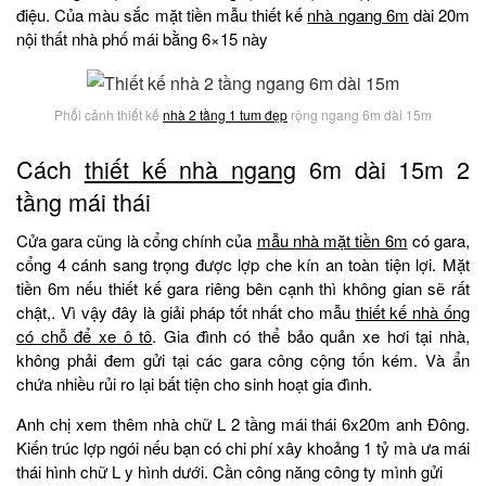
điệu. Của màu sắc mặt tiền mẫu thiết kế
nhà ngang 6m
dài 20m
nội thất nhà phố mái bằng 6×15 này
Phối cảnh thiết kế
nhà 2 tầng 1 tum đẹp
rộng ngang 6m dài 15m
Cách
thiết kế nhà ngang
6m dài 15m 2
tầng mái thái
Cửa gara cũng là cổng chính của
mẫu nhà mặt tiền 6m
có gara,
cổng 4 cánh sang trọng được lợp che kín an toàn tiện lợi. Mặt
tiền 6m nếu thiết kế gara riêng bên cạnh thì không gian sẽ rất
chật,. Vì vậy đây là giải pháp tốt nhất cho mẫu
thiết kế nhà ống
có chỗ để xe ô tô
. Gia đình có thể bảo quản xe hơi tại nhà,
không phải đem gửi tại các gara công cộng tốn kém. Và ẩn
chứa nhiều rủi ro lại bất tiện cho sinh hoạt gia đình.
Anh chị xem thêm nhà chữ L 2 tầng mái thái 6x20m anh Đông.
Kiến trúc lợp ngói nếu bạn có chi phí xây khoảng 1 tỷ mà ưa mái
thái hình chữ L y hình dưới. Cần công năng công ty mình gửi