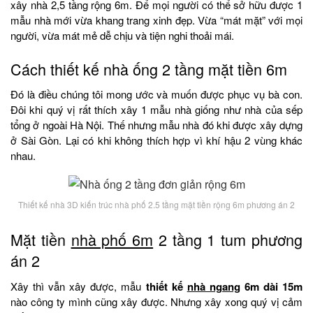
xây nhà 2,5 tầng rộng 6m. Để mọi người có thể sở hữu được 1
mẫu nhà mới vừa khang trang xinh đẹp. Vừa “mát mặt” với mọi
người, vừa mát mẻ dễ chịu và tiện nghi thoải mái.
Cách thiết kế nhà ống 2 tầng mặt tiền 6m
Đó là điều chúng tôi mong ước và muốn được phục vụ bà con.
Đôi khi quý vị rất thích xây 1 mẫu nhà giống như nhà của sếp
tổng ở ngoài Hà Nội. Thế nhưng mẫu nhà đó khi được xây dựng
ở Sài Gòn. Lại có khi không thích hợp vì khí hậu 2 vùng khác
nhau.
Thiết kế nhà 3D kiến trúc nhà phố 2.5 tầng mặt tiền rộng 6m phương án 2
Mặt tiền
nhà phố 6m
2 tầng 1 tum phương
án 2
Xây thì vẫn xây được, mẫu
thiết kế
nhà ngang
6m dài 15m
nào công ty mình cũng xây được. Nhưng xây xong quý vị cảm