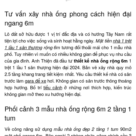
Tư vấn xây nhà ống phong cách hiện đại
ngang 6m
Lô đất sở hữu được 1 vị trí đắc địa và có hướng Tây Nam rất
tiện lợi cho việc sống và sinh hoạt hằng ngày.
Mặt tiền
nhà 1 trệt
1 lầu 1 sân thượng
rộng 6m
tương đối thoải mái cho 1 mẫu nhà
phố. Tuy nhiên vì muốn có nhiều không gian để phục vụ nhu cầu
của gia đình. Anh Thiện đã đầu tư
thiết kế nhà ống rộng 6m
1
trệt 1 lầu 1 sân thượng hiện đại 2024. Bản vẽ xây nhà quy mô
2.5 tầng khang trang tiết kiệm nhất. Yêu cầu thiết kế nhà có sân
trước làm
gara để xe
hơi. Không gian có sân trước thông thoáng
hợp hướng. Bố trí
tiểu cảnh
ở những nơi thích hợp, kiến trúc
không gian mở theo xu hướng hiện đại.
Phối cảnh 3 mẫu nhà ống rộng 6m 2 tầng 1
tum
Về công năng sử dụng
mẫu nhà ống đẹp 2 tầng 1 tum
90m2
mặt phố ngang 6m. Bên ngoài 2 phòng chức năng chính cần 3