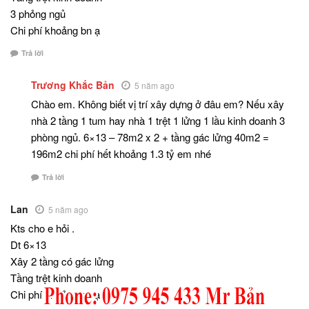
3 phỏng ngủ
Chi phí khoảng bn ạ
Trả lời
Trương Khắc Bản
5 năm ago
Chào em. Không biết vị trí xây dựng ở đâu em? Nếu xây
nhà 2 tầng 1 tum hay nhà 1 trệt 1 lửng 1 lầu kinh doanh 3
phòng ngủ. 6×13 – 78m2 x 2 + tầng gác lửng 40m2 =
196m2 chi phí hết khoảng 1.3 tỷ em nhé
Trả lời
Lan
5 năm ago
Kts cho e hỏi .
Dt 6×13
Xây 2 tầng có gác lửng
Tầng trệt kinh doanh
Chi phí khoảng bn ạ