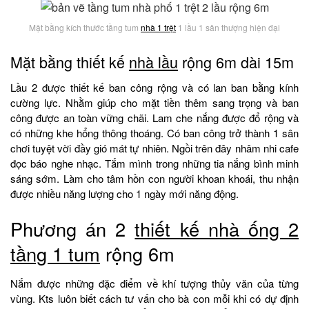
Mặt bằng kích thước tầng tum
nhà 1 trệt
1 lầu 1 sân thượng hiện đại
Mặt bằng thiết kế
nhà lầu
rộng 6m dài 15m
Lầu 2 được thiết kế ban công rộng và có lan ban bằng kính
cường lực. Nhằm giúp cho mặt tiền thêm sang trọng và ban
công được an toàn vững chãi. Lam che nắng được đổ rộng và
có những khe hổng thông thoáng. Có ban công trở thành 1 sân
chơi tuyệt vời đầy gió mát tự nhiên. Ngồi trên đây nhâm nhi cafe
đọc báo nghe nhạc. Tắm mình trong những tia nắng bình minh
sáng sớm. Làm cho tâm hồn con người khoan khoái, thu nhận
được nhiều năng lượng cho 1 ngày mới năng động.
Phương án 2
thiết kế nhà ống 2
tầng 1 tum
rộng 6m
Nắm được những đặc điểm về khí tượng thủy văn của từng
vùng. Kts luôn biết cách tư vấn cho bà con mỗi khi có dự định