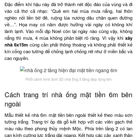
Đặc điểm khí hậu này đã trở thành nét độc đáo của vùng và đi
vào cả thơ cả nhạc: “Quê em hai mùa mưa nắng, hai thôn
nghèo nối liền bờ đê, ruộng lúa nương dâu chân quen đường
về…”. Họa may có năm được hưởng vài ngày có không khí
lành lạnh. Vào mỗi dịp Noel còn lại ngày nào cũng vậy, không
nắng thì mưa, 4 mùa không phân biệt rõ ràng. Vì vậy khi
xây
nhà 6x15m
cũng cần phải thông thoáng và không phải thiết kế
kín cổng cao tường để chống lạnh chống rét như ở miền bắc và
cao nguyên.
Phối cảnh hình ảnh 3D nhà ống 3 tầng đẹp rộng 6m
Cách trang trí nhà ống mặt tiền 6m bên
ngoài
Mẫu thiết kế nhà 6m mặt tiền bên ngoài thiết kế theo màu sơn
tường trắng. Trang trí ốp đá gỗ kết hợp với các viên gạch thẻ
màu nâu theo phong thủy mệnh Mộc. Phía trên tầng 2 có lan
can kính cường lực trắng dài ngang. Kết hợp các cây xanh thân