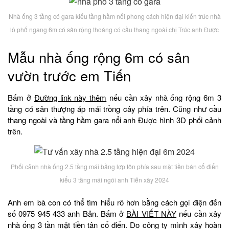
Nhà ống 3 tầng có gara kiểu tầng hầm nổi phong cách hiện đại kiến trúc nhà
lô phố ngang 6m có sân rộng thoáng có cầu thang ngoài chị Trúc anh Được
Mẫu nhà ống rộng 6m có sân
vườn trước em Tiến
Bấm ở
Đường link này thêm
nếu cần xây nhà ống rộng 6m 3
tầng có sân thượng áp mái trồng cây phía trên. Cũng như cầu
thang ngoài và tầng hầm gara nổi anh Được hình 3D phối cảnh
trên.
Phối cảnh nhà ống 2.5 tầng mái bằng lợp tôn phía sau mặt tiền bán cổ điển
kiểu 3 tầng mái ngói anh Tiến xây 2024
Anh em bà con có thể tìm hiểu rõ hơn bằng cách gọi điện đến
số 0975 945 433 anh Bản. Bấm ở
BÀI VIẾT NÀY
nếu cần xây
nhà ống 3 tần mặt tiền tân cổ điển. Do công ty mình xây hoàn