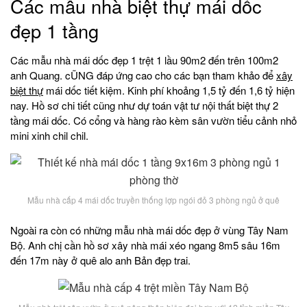
Các mẫu nhà biệt thự mái dốc
đẹp 1 tầng
Các mẫu nhà mái dốc đẹp 1 trệt 1 lầu 90m2 đến trên 100m2
anh Quang. cŨNG đáp ứng cao cho các bạn tham khảo để
xây
biệt thự
mái dốc tiết kiệm. Kinh phí khoảng 1,5 tỷ đến 1,6 tỷ hiện
nay. Hồ sơ chi tiết cũng như dự toán vật tư nội thất biệt thự 2
tầng mái dốc. Có cổng và hàng rào kèm sân vườn tiểu cảnh nhỏ
mini xinh chil chil.
Mẫu nhà cấp 4 mái dốc truyền thống lợp ngói đỏ 3 phòng ngủ ở quê
Ngoài ra còn có những mẫu nhà mái dốc đẹp ở vùng Tây Nam
Bộ. Anh chị cần hồ sơ xây nhà mái xéo ngang 8m5 sâu 16m
đến 17m này ở quê alo anh Bản đẹp trai.