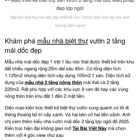
Mặt tiền biệt thự mái dốc đẹp thiết kế hơn 105m2 diện tích xây cho anh
Quang năm ngoái
Khám phá
mẫu nhà biệt thự
vườn 2 tầng
mái dốc đẹp
Mẫu nhà mái dốc đẹp 1 trệt 1 lầu nóc thái được thiết kế trên khu
đất chiều ngang rộng 25m dài sâu 45m. Có tổng diện tích
1.125m2 nhưng diện tích xây dựng 105m2 1 sàn. Diện tích sử
dụng của
mẫu nhà 2 tầng nông thôn
mái thái cà 2 tầng
220m2. Rất phù hợp với các khu vực ở ven đô hay các vùng
nông thôn trên khu đất 1 đến 2 mặt tiền.
Diện mạo kiến trúc thiết kế biệt thự vườn xung quanh có lối đi
thông thoáng bố trí cây xanh. Và hai bên có hai tiền sảnh. Anh
chị xem thêm kiểu nhà vườn mái dốc 2 tầng lợp ngói đỏ 2025.
Kiến trúc hiện đại không gian mở
Tại Bài Viết Này
mà chọn
thêm với 4 góc view như sau