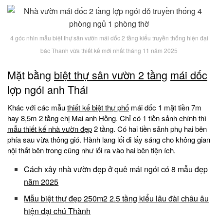
4 góc nhìn mẫu biệt thự sân vườn mái dốc 2 tầng kiểu truyền thống hiện đại
bác Thanh vừa thiết kế mới nhất tháng 11 năm 2025
Mặt bằng
biệt thự sân vườn 2 tầng
mái dốc
lợp ngói anh Thái
Khác với các mẫu
thiết kế biệt thự phố
mái dốc 1 mặt tiền 7m
hay 8,5m 2 tầng chị Mai anh Hồng. Chỉ có 1 tiền sảnh chính thì
mẫu thiết kế nhà vườn đẹp
2 tầng. Có hai tiền sảnh phụ hai bên
phía sau vừa thông gió. Hành lang lối đi lấy sáng cho không gian
nội thất bên trong cũng như lối ra vào hai bên tiện ích.
Cách xây nhà vườn đẹp ở quê mái ngói có 8 mẫu đẹp
năm 2025
Mẫu biệt thự đẹp 250m2 2.5 tầng kiểu lâu đài châu âu
hiện đại chú Thành