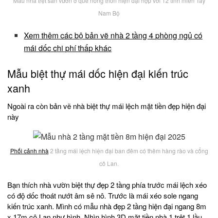
Mẫu nhà trệt sân vườn ở quê nông thôn hiện đại hợp với 12 tỉnh miền Tây
Nam Bộ
Xem thêm các bộ bản vẽ nhà 2 tầng 4 phòng ngủ có
mái dốc chi phí thấp khác
Mẫu biệt thự mái dốc hiện đại kiến trúc
xanh
Ngoài ra còn bản vẽ nhà biệt thự mái lệch mặt tiền đẹp hiện đại
này
Phối cảnh nhà
2 tầng mái lệch hiện đại ban đêm có thêm hàng rào và cổng
cô Lan.
Bạn thích nhà vườn biệt thự đẹp 2 tầng phía trước mái lệch xéo
có độ dốc thoát nướt âm sê nô. Trước là mái xéo sole ngang
kiến trúc xanh. Mình có mẫu nhà đẹp 2 tầng hiện đại ngang 8m
x 17m cô Lan như hình. Nhìn hình 3D mặt tiền nhà 1 trệt 1 lầu