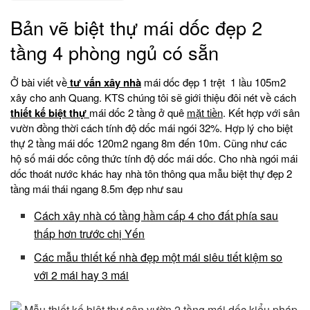
Bản vẽ biệt thự mái dốc đẹp 2
tầng 4 phòng ngủ có sẵn
Ở bài viết về
tư vấn xây nhà
mái dốc đẹp 1 trệt 1 lầu 105m2
xây cho anh Quang. KTS chúng tôi sẽ giới thiệu đôi nét về cách
thiết kế biệt thự
mái dốc 2 tầng ở quê
mặt tiền
. Kết hợp với sân
vườn đồng thời cách tính độ dốc mái ngói 32%. Hợp lý cho biệt
thự 2 tầng mái dốc 120m2 ngang 8m đến 10m. Cũng như các
hộ số mái dốc công thức tính độ dốc mái dốc. Cho nhà ngói mái
dốc thoát nước khác hay nhà tôn thông qua mẫu biệt thự đẹp 2
tầng mái thái ngang 8.5m đẹp như sau
Cách xây nhà có tầng hầm cấp 4 cho đất phía sau
thấp hơn trước chị Yến
Các mẫu thiết kế nhà đẹp một mái siêu tiết kiệm so
với 2 mái hay 3 mái