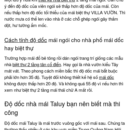
ý đến độ dốc của viên ngói sẽ thấp hơn độ dốc của mái. Còn
nếu thấp hơn độ dốc tối thiểu của mái biệt thự VILLA VƯỜN. Thì
nước mưa có thể len vào nhà ở các chỗ ghép ngói gây thấm
dột, hư tường ẩm mốc.
Cách tính độ dốc
mái ngói cho nhà phố mái dốc
hay biệt thự
Trường hợp mái đổ bê tông rồi dán ngói trang trí giống các mẫu
nhà
biệt thự 2 tầng tân cổ điển
. Hay gọi là nhà vườn kiểu Tây
mát vát. Theo phong cách miền bắc thì độ dốc mái bắt buộc
phải lớn hơn 35 độ. Tuyệt đối không thiết kế hệ số
mái dốc
không được thấp hơn 20 độ. Và không quá 55 độ vì nếu hơn thì
xem như biệt thự 2 tầng mái thái chữ A mất rồi.
Độ dốc nhà mái Taluy bạn nên biết mà thi
công
Độ dốc mái Taluy là mái trước vuông gốc với mái sau. Chúng ta
thường thấy nhiều ở các khu vực miền Trung Quảng Nam Hội