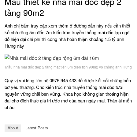
Mẫu thiết kế nhà mái dốc đẹp 2
tầng 90m2
Anh chị bấm truy cập
xem thêm ở đường dẫn này
nếu cần thiết
kế nhà rộng 5m đến 7m kiến trúc truyền thống mái dốc lợp ngói
đỏ hiện đại chi phí thi công nhà hoàn thiện khoảng 1.5 tỷ anh
Hưng này
Mẫu nhà mái dốc đẹp 2 tầng mặt tiền 6m diện tích 90m2 vợ chồng anh Hưng
Quý vị vui lòng liên hệ 0975 945 433 để được kết nối những bến
bờ yêu thương. Cho kiến trúc nhà truyền thống mái dốc tươi
nguyên vững chãi bền vững. Khoa học không gian thoáng hiện
đại cho đích thực giá trị ước mơ của bạn ngày mai. Thân ái mến
chào!
About
Latest Posts