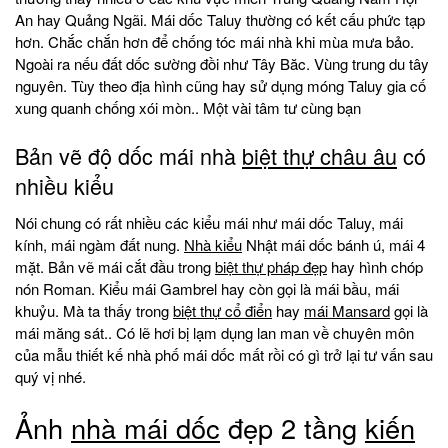
An hay Quảng Ngãi. Mái dốc Taluy thường có kết cấu phức tạp
hơn. Chắc chắn hơn để chống tóc mái nhà khi mùa mưa bảo.
Ngoài ra nếu đất dốc sường đồi như Tây Băc. Vùng trung du tây
nguyên. Tùy theo địa hình cũng hay sử dụng móng Taluy gia cố
xung quanh chống xói mòn.. Một vài tâm tư cùng bạn
Bản vẽ độ dốc mái nhà
biệt thự châu âu
có
nhiều kiểu
Nói chung có rất nhiều các kiểu mái như mái dốc Taluy, mái
kính, mái ngàm đất nung.
Nhà kiểu
Nhật mái dốc bánh ú, mái 4
mặt. Bản vẽ mái cắt đầu trong
biệt thự pháp đẹp
hay hình chóp
nón Roman. Kiểu mái Gambrel hay còn gọi là mái bầu, mái
khuỷu. Mà ta thấy trong
biệt thự cổ điển
hay
mái Mansard
gọi là
mái măng sát.. Có lẽ hơi bị lạm dụng lan man về chuyên môn
của mẫu thiết kế nhà phố mái dốc mất rồi có gì trở lại tư vấn sau
quý vị nhé.
Ảnh
nhà mái dốc
đẹp 2 tầng
kiến