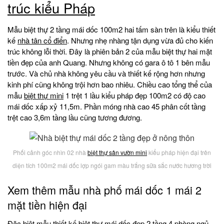
trúc kiểu Pháp
Mẫu biệt thự 2 tầng mái dốc 100m2 hai tấm sàn trên là kiểu thiết
kế
nhà tân cổ điển
. Nhưng nhẹ nhàng tận dụng vừa đủ cho kiến
trúc không lỗi thời. Đây là phiên bản 2 của mẫu biệt thự hai mặt
tiền đẹp của anh Quang. Nhưng không có gara ô tô 1 bên mẫu
trước. Và chủ nhà không yêu cầu và thiết kế rộng hơn nhưng
kinh phí cũng không trội hơn bao nhiêu. Chiều cao tổng thể của
mẫu
biệt thự mini
1 trệt 1 lầu kiểu pháp đẹp 100m2 có độ cao
mái dốc xấp xỷ 11,5m. Phần móng nhà cao 45 phân cốt tầng
trệt cao 3,6m tầng lầu cũng tương đương.
Phối cảnh góc nhìn 02 nhà
biệt thự sân vườn mini
kiểu pháp hiện đại trên
diện tích 100m2 mái dốc lợp ngói gam màu trắng sữa sắc nước hương trời
Xem thêm mẫu nhà phố mái dốc 1 mái 2
mặt tiền hiện đại
Đặc biệt mẫu thiết kế biệt thự mái dốc đẹp 2 tầng 4 phòng ngủ.