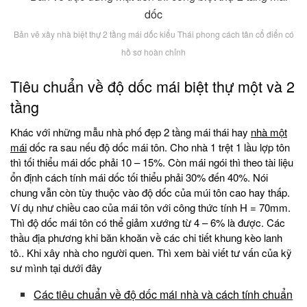
Bản vẽ xây nhà biệt thự 2 tầng mái dốc kiểu Thái phong cách tân cổ điển có
hồ sơ hoàn chỉnh
Tiêu chuẩn về độ dốc mái biệt thự một và 2
tầng
Khác với những mẫu nhà phố đẹp 2 tầng mái thái hay
nhà một
mái
dốc ra sau nếu độ dốc mái tôn. Cho nhà 1 trệt 1 lầu lợp tôn
thì tối thiểu mái dốc phải 10 – 15%. Còn mái ngói thì theo tài liệu
ổn định cách tính mái dốc tối thiểu phải 30% đến 40%. Nói
chung vẫn còn tùy thuộc vào độ dốc của múi tôn cao hay thấp.
Ví dụ như chiều cao của mái tôn với công thức tính H = 70mm.
Thì độ dốc mái tôn có thể giảm xướng từ 4 – 6% là được. Các
thầu địa phương khi băn khoăn về các chi tiết khung kèo lanh
tô.. Khi xây nhà cho người quen. Thì xem bài viết tư vấn của kỹ
sư mình tại dưới đây
Các tiêu chuẩn về độ dốc mái nhà và cách tính chuẩn