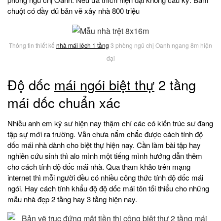
chuột có đầy đủ bản vẽ xây nhà 800 triệu
Thông tin thiết kế
nhà mái lệch 1 tầng
3 phòng ngủ chị Oanh ngang 8m hiện
đại
Độ dốc
mái ngói biệt thự
2 tầng
mái dốc chuẩn xác
Nhiều anh em kỹ sư hiện nay thậm chí các có kiến trúc sư đang
tập sự mới ra trường. Vẫn chưa nắm chắc được cách tính độ
dốc mái nhà dành cho biệt thự hiện nay. Cần làm bài tập hay
nghiên cứu sinh thì alo mình một tiếng mình hướng dẫn thêm
cho cách tính độ dốc mái nhà. Qua tham khảo trên mạng
internet thì mỗi người đều có nhiều công thức tính độ dốc mái
ngói. Hay cách tính khẩu độ độ dốc mái tôn tối thiểu cho những
mẫu nhà đẹp
2 tầng hay 3 tầng hiện nay.