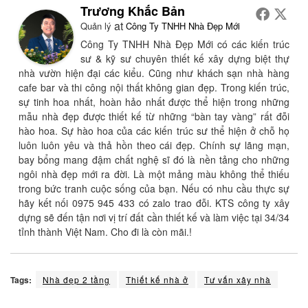
Trương Khắc Bản
at
Quản lý
Công Ty TNHH Nhà Đẹp Mới
Công Ty TNHH Nhà Đẹp Mới có các kiến trúc
sư & kỹ sư chuyên thiết kế xây dựng biệt thự
nhà vườn hiện đại các kiểu. Cũng như khách sạn nhà hàng
cafe bar và thi công nội thất không gian đẹp. Trong kiến trúc,
sự tinh hoa nhất, hoàn hảo nhất được thể hiện trong những
mẫu nhà đẹp được thiết kế từ những “bàn tay vàng” rất đỗi
hào hoa. Sự hào hoa của các kiến trúc sư thể hiện ở chỗ họ
luôn luôn yêu và thả hồn theo cái đẹp. Chính sự lãng mạn,
bay bổng mang đậm chất nghệ sĩ đó là nền tảng cho những
ngôi nhà đẹp mới ra đời. Là một mảng màu không thể thiếu
trong bức tranh cuộc sống của bạn. Nếu có nhu cầu thực sự
hãy kết nối 0975 945 433 có zalo trao đỗi. KTS công ty xây
dựng sẽ đến tận nơi vị trí đất cần thiết kế và làm việc tại 34/34
tỉnh thành Việt Nam. Cho đi là còn mãi.!
Tags:
Nhà đẹp 2 tầng
Thiết kế nhà ở
Tư vấn xây nhà