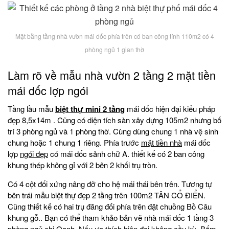
Mặt bằng tầng nhà vườn mái dốc phía trên có ban công tính 110m2 có 4
phòng ngủ 1 gian thờ
Làm rõ về mẫu nhà vườn 2 tầng 2 mặt tiền
mái dốc lợp ngói
Tầng lầu mẫu
biệt thự mini 2 tầng
mái dốc hiện đại kiểu pháp
đẹp 8,5x14m . Cũng có diện tích sàn xây dựng 105m2 nhưng bố
trí 3 phòng ngủ và 1 phòng thờ. Cùng dùng chung 1 nhà vệ sinh
chung hoặc 1 chung 1 riêng. Phía trước
mặt tiền nhà
mái dốc
lợp
ngói đẹp
có mái dốc sảnh chữ A. thiết kế có 2 ban công
khung thép không gỉ với 2 bên 2 khối trụ tròn.
Có 4 cột đối xứng nâng đỡ cho hệ mái thái bên trên. Tương tự
bên trái mẫu biệt thự đẹp 2 tầng trên 100m2 TÂN CỔ ĐIỂN.
Cũng thiết kế có hai trụ đăng đối phía trên đặt chuồng Bồ Câu
khung gỗ.. Bạn có thể tham khảo bản vẽ nhà mái dốc 1 tầng 3
phòng ngủ chị Oanh. Nếu ưa thích hiện đại không cầu kỳ. Bấm