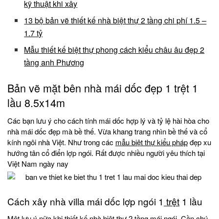
kỹ thuật khi xây
13 bộ bản vẽ thiết kế nhà biệt thự 2 tầng chi phí 1.5 –
1.7 tỷ
Mẫu thiết kế biệt thự phong cách kiểu châu âu đẹp 2
tầng anh Phương
Bản vẽ mặt bên nhà mái dốc đẹp 1 trệt 1
lầu 8.5x14m
Các bạn lưu ý cho cách tính mái dốc hợp lý và tỷ lệ hài hòa cho
nhà mái dốc đẹp mà bề thế. Vừa khang trang nhìn bề thế và cổ
kính ngôi nhà Việt. Như trong các
mẫu biệt thự kiểu pháp
đẹp xu
hướng tân cổ điển lợp ngói. Rất được nhiều người yêu thích tại
Việt Nam ngày nay
Cách xây nhà villa mái dốc lợp ngói 1
trệt
1 lầu
Một lưu ý nữa khi
thiết kế nhà biệt thự
2 tầng mái ngói. Cần chú