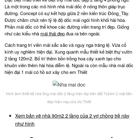
Là một trong các mô hình nhà mái dốc ở nông thôn giáp trục
đường. Concept có sự kết hợp giữa 2 nền kiến trúc Đông_Tây.
Được chăm chút nên tỷ lệ độ dốc mái ngói hình khối hài hòa.
Phần mái dốc có thể khoe các đường viền trang trí đẹp. Giống
như các kiểu nhà
mái thái đẹp
đua ra bên ngoài.
Cách trang trí viền mái sắc sảo và nguy nga tráng lệ. Vừa cổ
kính uy nghiêm hiện đại. Xung quanh mẫu thiết kế biệt thự vườn
2 tầng 120m2. Bố trí thêm bồn trồng hoa cây xanh tạo cho
khuôn viên thêm hài hòa diễm lệ. Ngoài ra còn mẫu nhà mái dốc
hiện đại 1 mái có hồ sơ xây cho em Thiết
Hình ảnh thiết kế nhà ống mái dốc 2 tầng hiện đại trên đất 7x24m 2 mặt tiền
đẹp hiện nay của chị Thiết
Xem bản vẽ nhà 90m2 2 tầng của 2 vợ chồng trẻ này
như hình