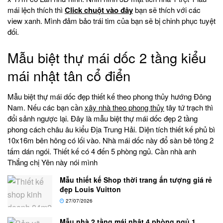
mái lệch thích thì
Click chuột vào đây
bạn sẽ thích với các
view xanh. Mình đảm bảo trái tim của bạn sẽ bị chinh phục tuyệt
đối.
Mẫu biệt thự mái dốc 2 tầng kiểu
mái nhật tân cổ điển
Mẫu biệt thự mái dốc đẹp thiết kế theo phong thủy hướng Đông
Nam. Nếu các bạn cần
xây nhà theo phong thủy
tây tứ trạch thì
đổi sảnh ngược lại. Đây là mẫu biệt thự mái dốc đẹp 2 tầng
phong cách châu âu kiểu Địa Trung Hải. Diện tích thiết kế phủ bì
10x16m bên hông có lối vào. Nhà mái dốc này đổ sàn bê tông 2
tấm dán ngói. Thiết kế có 4 đến 5 phòng ngủ. Cần nhà anh
Thắng chị Yên này nói mình
Mẫu thiết kế Shop thời trang ấn tượng giá rẻ
đẹp Louis Vuitton
27/07/2026
Mẫu nhà 2 tầng mái nhật 4 phòng ngủ 1