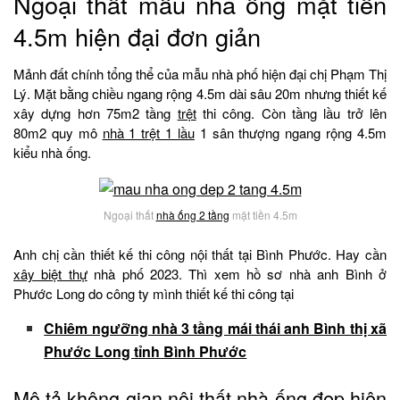
Ngoại thất mẫu nhà ống mặt tiền
4.5m hiện đại đơn giản
Mảnh đất chính tổng thể của mẫu nhà phố hiện đại chị Phạm Thị
Lý. Mặt bằng chiều ngang rộng 4.5m dài sâu 20m nhưng thiết kế
xây dựng hơn 75m2 tầng
trệt
thi công. Còn tầng lầu trở lên
80m2 quy mô
nhà 1 trệt 1 lầu
1 sân thượng ngang rộng 4.5m
kiểu nhà ống.
Ngoại thất
nhà ống 2 tầng
mặt tiền 4.5m
Anh chị cần thiết kế thi công nội thất tại Bình Phước. Hay cần
xây biệt thự
nhà phố 2023. Thì xem hồ sơ nhà anh Bình ở
Phước Long do công ty mình thiết kế thi công tại
Chiêm ngưỡng nhà 3 tầng mái thái anh Bình thị xã
Phước Long tỉnh Bình Phước
Mô tả không gian
nội thất nhà ống
đẹp hiện