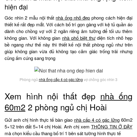
hiện đại
Góc nhìn 2 mẫu nội thất
nhà ống nhỏ đẹp
phong cách hiện đại
thiết kế rất đẹp mắt. Với cách bố trí gọn gàng với kệ tủ quần áo
dành cho chồng vợ với 2 ngăn riêng âm tường để tối ưu thêm
không gian. Với không gian
nhà phố biệt thự
diện tích nhỏ hẹp
bề ngang như thế này thì thiết kế nội thất phòng ngủ như trên
giúp không gian vừa đủ không tạo cảm giác trống trãi nhưng
cũng ấm cúng sang trọng
Phòng ngủ
nhà ống cấp 4 có gác lửng
vợ chồng góc nhìn 3
Xem hình nội thất đẹp
nhà ống
60m2
2 phòng ngủ chị Hoài
Gửi anh chị hình thực tế bàn giao
nhà cấp 4 có gác lửng
60m2
5×12 trên đất 5×14 chị Hoài. Anh chị xem
THÔNG TIN Ở ĐÂY
mà chọn kiểu cầu thang bố trí 1 bên sát tường hình thực tế