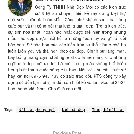
Công Ty TNHH Nhà Đẹp Mới có các kiến trúc
sư & kỹ sư chuyên thiết kế xây dựng biệt thự
nhà vườn hiện đại các kiểu. Cũng như khách sạn nhà hàng
cafe bar và thi công nội thất không gian đẹp. Trong kiến trúc,
sự tinh hoa nhất, hoàn hảo nhất được thể hiện trong những
mẫu nhà đẹp được thiết kế từ những “bàn tay vàng” rất đỗi
hào hoa. Sự hào hoa của các kiến trúc sư thể hiện ở chỗ họ
luôn luôn yêu và thả hồn theo cái đẹp. Chính sự lãng mạn,
bay bổng mang đậm chất nghệ sĩ đó là nền tảng cho những
ngôi nhà đẹp mới ra đời. Là một mảng màu không thể thiếu
trong bức tranh cuộc sống của bạn. Nếu có nhu cầu thực sự
hãy kết nối 0975 945 433 có zalo trao đỗi. KTS công ty xây
dựng sẽ đến tận nơi vị trí đất cần thiết kế và làm việc tại 34/34
tỉnh thành Việt Nam. Cho đi là còn mãi.!
Tags:
Nội thất phòng ngủ
Nội thất đẹp
Trang trí nội thất
Previous Post