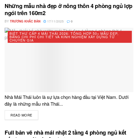
Những mẫu nhà đẹp ở nông thôn 4 phòng ngủ lợp
ngói trên 160m2
BY
TRƯƠNG KHẮC BẢN
17/11/2025
0
BIỆT THỰ CẤP 4 MÁI THÁI 2026: TỔNG HỢP 50+ MẪU ĐẸP,
BẢNG CHI PHÍ CHI TIẾT VÀ KINH NGHIỆM XÂY DỰNG TỪ
CHUYÊN GIA
Nhà Mái Thái luôn là sự lựa chọn hàng đầu tại Việt Nam. Dưới
đây là những mẫu nhà Thái...
READ MORE
DETAILS
Full bản vẽ nhà mái nhật 2 tầng 4 phòng ngủ kết