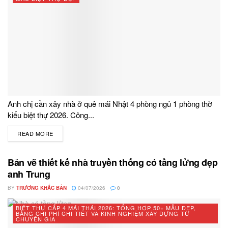
Anh chị cần xây nhà ở quê mái Nhật 4 phòng ngủ 1 phòng thờ
kiểu biệt thự 2026. Công...
READ MORE
DETAILS
Bản vẽ thiết kế nhà truyền thống có tầng lửng đẹp
anh Trung
BY
TRƯƠNG KHẮC BẢN
04/07/2026
0
BIỆT THỰ CẤP 4 MÁI THÁI 2026: TỔNG HỢP 50+ MẪU ĐẸP,
BẢNG CHI PHÍ CHI TIẾT VÀ KINH NGHIỆM XÂY DỰNG TỪ
CHUYÊN GIA