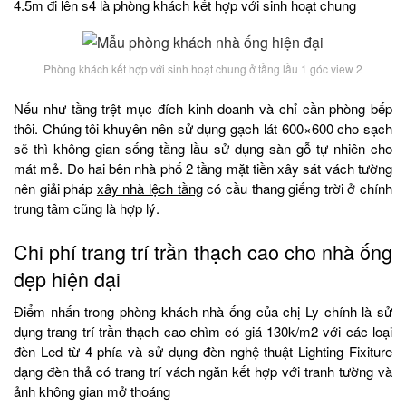
4.5m đi lên s4 là phòng khách kết hợp với sinh hoạt chung
Phòng khách kết hợp với sinh hoạt chung ở tầng lầu 1 góc view 2
Nếu như tầng trệt mục đích kinh doanh và chỉ cần phòng bếp
thôi. Chúng tôi khuyên nên sử dụng gạch lát 600×600 cho sạch
sẽ thì không gian sống tầng lầu sử dụng sàn gỗ tự nhiên cho
mát mẻ. Do hai bên nhà phố 2 tầng mặt tiền xây sát vách tường
nên giải pháp
xây nhà lệch tầng
có cầu thang giếng trời ở chính
trung tâm cũng là hợp lý.
Chi phí trang trí trần thạch cao cho nhà ống
đẹp hiện đại
Điểm nhấn trong phòng khách nhà ống của chị Ly chính là sử
dụng trang trí trần thạch cao chìm có giá 130k/m2 với các loại
đèn Led từ 4 phía và sử dụng đèn nghệ thuật Lighting Fixiture
dạng đèn thả có trang trí vách ngăn kết hợp với tranh tường và
ảnh không gian mở thoáng