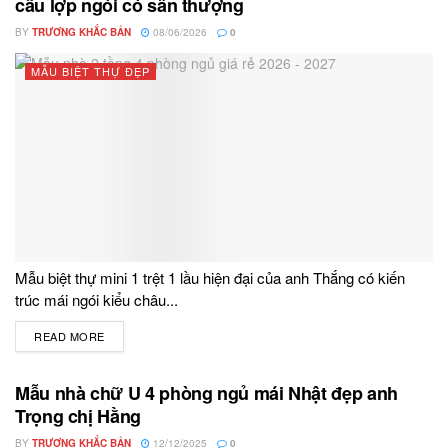
cấu lợp ngói có sân thượng
BY
TRƯƠNG KHẮC BẢN
08/06/2026
0
MẪU BIỆT THỰ ĐẸP
Mẫu biệt thự mini 1 trệt 1 lầu hiện đại của anh Thắng có kiến
trúc mái ngói kiểu châu...
READ MORE
DETAILS
Mẫu nhà chữ U 4 phòng ngủ mái Nhật đẹp anh
Trọng chị Hằng
BY
TRƯƠNG KHẮC BẢN
12/12/2025
0