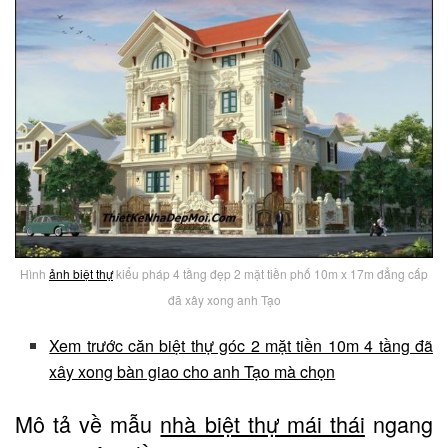
Hình
ảnh biệt thự
kiểu pháp 4 tầng đẹp 2 mặt tiền phố 10m x 17m đẳng cấp
đã xây xong anh Tạo
Xem trước căn biệt thự góc 2 mặt tiền 10m 4 tầng đã
xây xong bàn giao cho anh Tạo mà chọn
Mô tả về mẫu
nhà biệt thự mái thái
ngang