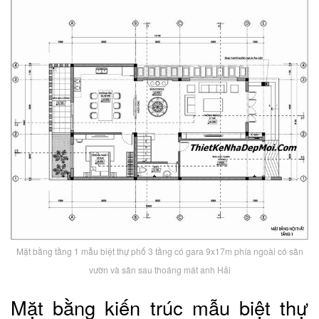
Mặt bằng tầng 1 mẫu biệt thự phố 3 tầng có gara 9x17m phía ngoài có sân
vườn và sân sau thoáng mát anh Hải
Mặt bằng kiến trúc mẫu biệt thự