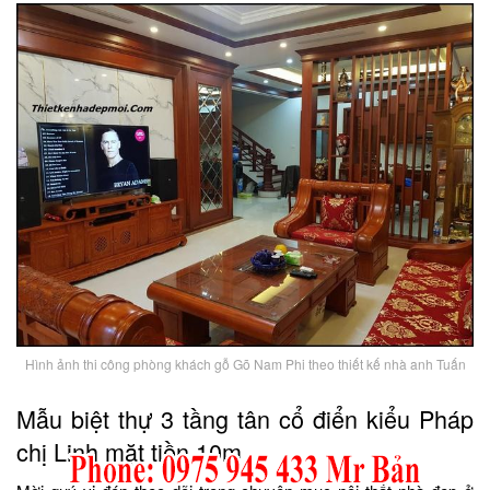
Hình ảnh thi công phòng khách gỗ Gõ Nam Phi theo thiết kế nhà anh Tuấn
Mẫu biệt thự 3 tầng tân cổ điển kiểu Pháp
chị Linh mặt tiền 10m