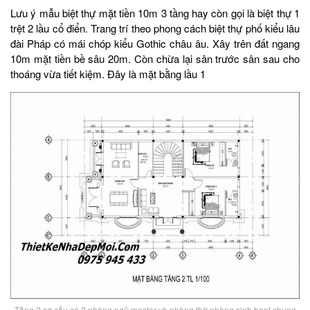
Lưu ý mẫu biệt thự mặt tiền 10m 3 tầng hay còn gọi là biệt thự 1
trệt 2 lầu cổ điển. Trang trí theo phong cách biệt thự phố kiểu lâu
đài Pháp có mái chóp kiểu Gothic châu âu. Xây trên đất ngang
10m mặt tiền bề sâu 20m. Còn chừa lại sân trước sân sau cho
thoáng vừa tiết kiệm. Đây là mặt bằng lầu 1
Tầng 2 cơ cấu có 2 phòng ngủ master và phòng thờ phòng sinh hoạt chung