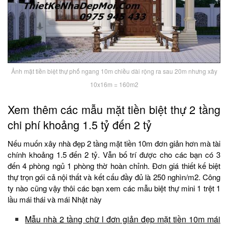
Ảnh mặt tiền biệt thự phố ngang 10m chiều dài rộng ra sau 20m nhưng xây
10x16m = 160m2
Xem thêm các mẫu mặt tiền biệt thự 2 tầng
chi phí khoảng 1.5 tỷ đến 2 tỷ
Nếu muốn xây nhà đẹp 2 tầng mặt tiền 10m đơn giản hơn mà tài
chính khoảng 1.5 đến 2 tỷ. Vẫn bố trí được cho các bạn có 3
đến 4 phòng ngủ 1 phòng thờ hoàn chỉnh. Đơn giá thiết kế biệt
thự trọn gói cả nội thất và kết cấu đầy đủ là 250 nghìn/m2. Công
ty nào cũng vậy thôi các bạn xem các mẫu biệt thự mini 1 trệt 1
lầu mái thái và mái Nhật này
Mẫu nhà 2 tầng chữ l đơn giản đẹp mặt tiền 10m mái