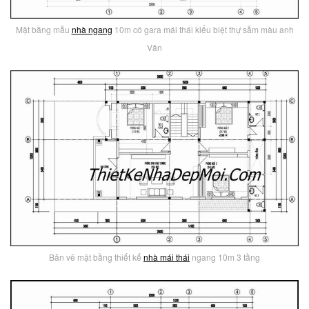
Mặt bằng mẫu
nhà ngang
10m có gara mái thái kiểu biệt thự sẫm màu anh
Văn
Bản vẽ mặt bằng thiết kế
nhà mái thái
ngang 10m 3 tầng