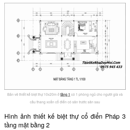
Bản vẽ thiết kế biệt thự 10x20m ở
tầng 1
có 1 phòng ngủ cho người già và
cầu thang xoắn cổ điển có sân trước sân sau
Hình ảnh thiết kế biệt thự cổ điển Pháp 3
tầng mặt bằng 2