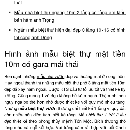
thái
Mẫu nhà biệt thự ngang 10m 2 tầng có tầng âm kiểu
bán hầm anh Trọng
Ngắm mẫu biệt thự hiện đại đẹp 3 tầng 10×16 có hình
thi công anh Dũng
Hình ảnh mẫu biệt thự mặt tiền
10m có gara mái thái
Bên cạnh những
mẫu nhà vườn
đẹp và thoáng mát ở nông thôn.
Hay ngoại thành thì những mẫu biệt thự phố 3 tầng mặt tiền 10m
đẹp đả xây năm ngoái. Được KTS đầu tư tối ưu tốt và thiết kế kỹ
lưỡng. Cũng mang 1 vẻ đẹp không hề kém cạnh. Thậm chí còn
nguy nga bề thế hơn nhờ được thiết kế với quy mô nhiều tầng.
Những
mẫu biệt thự vườn
thường chỉ thiết kế 1 tầng vì quỹ đất
còn nhiều nên diện tích thiết kế rộng. Mẫu
biệt thự 1 trệt 2 lầu
đẹp
thiết kế theo phong thủy mệnh Tốn Mộc. Bích thượng thổ
tông màu nâu gỗ kết hợp. Với trắng xám rất hợp với tuổi Canh