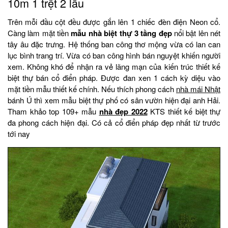
10m 1 trệt 2 lầu
Trên mỗi đầu cột đều được gắn lên 1 chiếc đèn điện Neon cổ.
Càng làm mặt tiền
mẫu nhà biệt thự 3 tầng đẹp
nổi bật lên nét
tây âu đặc trưng. Hệ thống ban công thơ mộng vừa có lan can
lục bình trang trí. Vừa có ban công hình bán nguyệt khiến người
xem. Không khó để nhận ra vẻ lãng mạn của kiến trúc thiết kế
biệt thự bán cổ điển pháp. Được đan xen 1 cách kỳ diệu vào
mặt tiền mẫu thiết kế chính. Nếu thích phong cách
nhà mái Nhật
bánh Ú thì xem mẫu biệt thự phố có sân vườn hiện đại anh Hải.
Tham khảo top 109+ mẫu
nhà đẹp 2022
KTS thiết kế biệt thự
đa phong cách hiện đại. Có cả cổ điển pháp đẹp nhất từ trước
tới nay