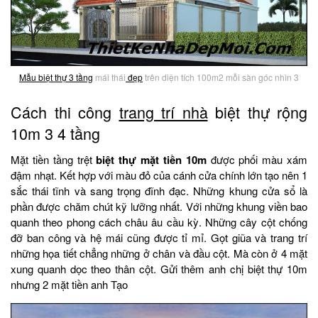
Mẫu biệt thự 3 tầng
mái thái
đẹp
trên diện tích 100m2 mỗi sàn góc nhìn 3
Cách thi công
trang trí nhà
biệt thự rộng
10m 3 4 tầng
Mặt tiền tầng trệt
biệt thự mặt tiền 10m
được phối màu xám
đậm nhạt. Kết hợp với màu đỏ của cánh cửa chính lớn tạo nên 1
sắc thái tĩnh và sang trọng đĩnh đạc. Những khung cửa sổ là
phần được chăm chút kỹ lưỡng nhất. Với những khung viền bao
quanh theo phong cách châu âu cầu kỳ. Những cây cột chống
đỡ ban công và hệ mái cũng được tỉ mỉ. Gọt giũa và trang trí
những họa tiết chẳng những ở chân và đầu cột. Mà còn ở 4 mặt
xung quanh dọc theo thân cột. Gửi thêm anh chị biệt thự 10m
nhưng 2 mặt tiền anh Tạo