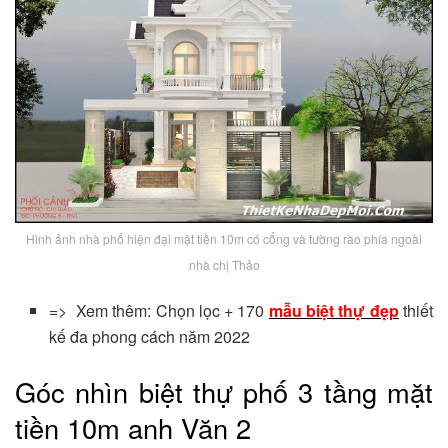
Hình ảnh nhà phố hiện đại mặt tiền 10m có cổng và tường rào phía ngoài
nhà chị Thảo
=> Xem thêm: Chọn lọc + 170
mẫu biệt thự đẹp
thiết
kế đa phong cách năm 2022
Góc nhìn biệt thự phố 3 tầng mặt
tiền 10m anh Văn 2