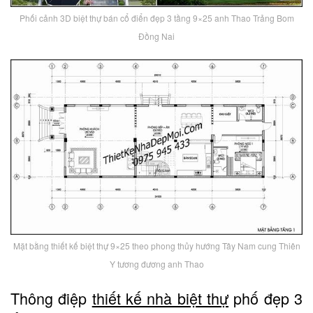
Phối cảnh 3D biệt thự bán cổ điển đẹp 3 tầng 9×25 anh Thao Trảng Bom
Đồng Nai
Mặt bằng thiết kế biệt thự 9×25 theo phong thủy hướng Tây Nam cung Thiên
Y tương đương anh Thao
Thông điệp
thiết kế nhà biệt thự
phố đẹp 3