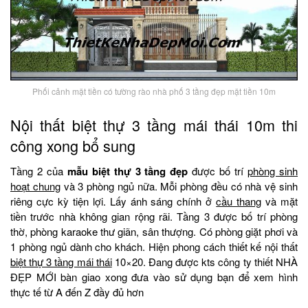
Phối cảnh mặt tiền có tường rào nhà phố 3 tầng đẹp mặt tiền 10m
Nội thất biệt thự 3 tầng mái thái 10m thi
công xong bổ sung
Tầng 2 của
mẫu biệt thự 3 tầng đẹp
được bố trí
phòng sinh
hoạt chung
và 3 phòng ngủ nữa. Mỗi phòng đều có nhà vệ sinh
riêng cực kỳ tiện lợi. Lấy ánh sáng chính ở
cầu thang
và mặt
tiền trước nhà không gian rộng rãi. Tầng 3 được bố trí phòng
thờ, phòng karaoke thư giãn, sân thượng. Có phòng giặt phơi và
1 phòng ngủ dành cho khách. Hiện phong cách thiết kế nội thất
biệt thự 3 tầng mái thái
10×20. Đang được kts công ty thiết NHÀ
ĐẸP MỚI bàn giao xong đưa vào sử dụng bạn để xem hình
thực tế từ A đến Z đầy đủ hơn