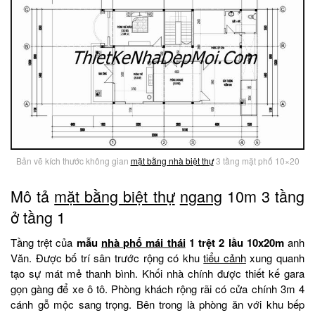
Bản vẽ kích thước không gian
mặt bằng nhà biệt thự
3 tầng mặt phố 10×20
Mô tả
mặt bằng biệt thự
ngang
10m 3 tầng
ở tầng 1
Tầng trệt của
mẫu
nhà phố mái thái
1 trệt 2 lầu 10x20m
anh
Văn. Được bố trí sân trước rộng có khu
tiểu cảnh
xung quanh
tạo sự mát mẻ thanh bình. Khối nhà chính được thiết kế gara
gọn gàng để xe ô tô. Phòng khách rộng rãi có cửa chính 3m 4
cánh gỗ mộc sang trọng. Bên trong là phòng ăn với khu bếp