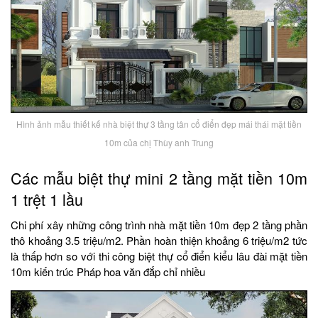
Hình ảnh mẫu thiết kế nhà biệt thự 3 tầng tân cổ điển đẹp mái thái mặt tiền
10m của chị Thùy anh Trung
Các mẫu biệt thự mini 2 tầng mặt tiền 10m
1 trệt 1 lầu
Chi phí xây những công trình nhà mặt tiền 10m đẹp 2 tầng phần
thô khoảng 3.5 triệu/m2. Phần hoàn thiện khoảng 6 triệu/m2 tức
là thấp hơn so với thi công biệt thự cổ điển kiểu lâu đài mặt tiền
10m kiến trúc Pháp hoa văn đắp chỉ nhiều