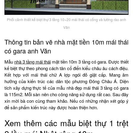
Phối cảnh thiết kế biệt thự 3 tầng 10×20 mái thái có cổng và tường rào anh
Văn
Thông tin bản vẽ nhà mặt tiền 10m mái thái
có gara anh Văn
Mẫu
nhà 3 tầng mái thái
mặt tiền 10m 3 tầng có gara. Được thiết
kế biệt thự theo phong cách tân cổ điển kiểu châu âu cách điệu.
Kết hợp với mái thái chữ A lợp ngói đỏ giật cấp. Mang âm
hưởng của kiến trúc các dân tộc phương Đông Châu Á. Diện
tích xây dựng thực tế của mẫu nhà đẹp mái thái 3 tầng có gara
là 115m2. Mỗi sàn nên cho công năng sử dụng rất cao. Sau đây
xin mời bà con cùng tham khảo. Nếu có những nhận xét góp ý
để sản phẩm kiến trúc này được hoàn thiện hơn.
Xem thêm các mẫu biệt thự 1 trệt