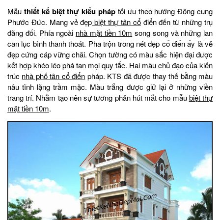
Mẫu
thiết kế biệt thự kiểu pháp
tối ưu theo hướng Đông cung
Phước Đức. Mang vẻ đẹp
biệt thự tân cổ
điển đến từ những trụ
đăng đối. Phía ngoài
nhà mặt tiền 10m
song song và những lan
can lục bình thanh thoát. Pha trộn trong nét đẹp cổ điển ấy là vẻ
đẹp cứng cáp vững chãi. Chọn tường có màu sắc hiện đại được
kết hợp khéo léo phá tan mọi quy tắc. Hai màu chủ đạo của kiến
trúc
nhà phố tân cổ điển
pháp. KTS đã được thay thế bằng màu
nâu tĩnh lặng trầm mặc. Màu trắng được giữ lại ở những viền
trang trí. Nhằm tạo nên sự tương phản hút mắt cho mẫu
biệt thự
mặt tiền 10m
.