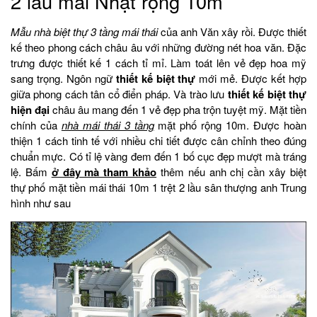
2 lầu mái Nhật rộng 10m
Mẫu nhà biệt thự 3 tầng mái thái
của anh Văn xây rồi. Được thiết
kế theo phong cách châu âu với những đường nét hoa văn. Đặc
trưng được thiết kế 1 cách tỉ mỉ. Làm toát lên vẻ đẹp hoa mỹ
sang trọng. Ngôn ngữ
thiết kế biệt thự
mới mẻ. Được kết hợp
giữa phong cách tân cổ điển pháp. Và trào lưu
thiết kế biệt thự
hiện đại
châu âu mang đến 1 vẻ đẹp pha trộn tuyệt mỹ. Mặt tiền
chính của
nhà mái thái 3 tầng
mặt phố rộng 10m. Được hoàn
thiện 1 cách tinh tế với nhiều chi tiết được cân chỉnh theo đúng
chuẩn mực. Có tỉ lệ vàng đem đến 1 bố cục đẹp mượt mà tráng
lệ. Bấm
ở đây mà tham khảo
thêm nếu anh chị cần xây biệt
thự phố mặt tiền mái thái 10m 1 trệt 2 lầu sân thượng anh Trung
hình như sau