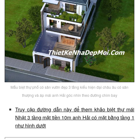
Mẫu biệt thự phố có sân vườn đẹp 3 tầng kiểu hiện đại châu âu có sân
thượng và áp mái anh Hải góc nhìn theo đường chim bay
Truy cập đường dẫn này để them khảo biệt thự mái
Nhật 3 tầng mặt tiền 10m anh Hải có mặt bằng tầng 1
như hình dưới