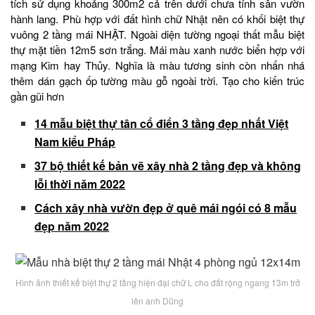
tích sử dụng khoảng 300m2 cả trên dưới chưa tính sân vườn
hành lang. Phù hợp với đất hình chữ Nhật nên có khối biệt thự
vuông 2 tầng mái NHẬT. Ngoài diện tường ngoại thất mẫu biệt
thự mặt tiền 12m5 sơn trắng. Mái màu xanh nước biển hợp với
mạng Kim hay Thủy. Nghĩa là màu tương sinh còn nhấn nhá
thêm dán gạch ốp tường màu gỗ ngoài trời. Tạo cho kiến trúc
gần gũi hơn
14 mẫu biệt thự tân cổ điển 3 tầng đẹp nhất Việt
Nam kiểu Pháp
37 bộ thiết kế bản vẽ xây nhà 2 tầng đẹp và không
lỗi thời năm 2022
Cách xây nhà vườn đẹp ở quê mái ngói có 8 mẫu
đẹp năm 2022
Hình ảnh thiết kế biệt thự 2 tầng hiện đại chữ L cho đất rộng ngang 13m trở
lên anh Dũng