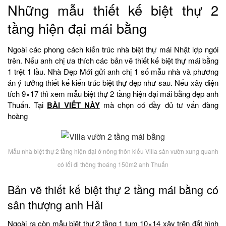
Những mẫu thiết kế biệt thự 2
tầng hiện đại mái bằng
Ngoài các phong cách kiến trúc nhà biệt thự mái Nhật lợp ngói
trên. Nếu anh chị ưa thích các bản vẽ thiết kế biệt thự mái bằng
1 trệt 1 lầu. Nhà Đẹp Mới gửi anh chị 1 số mẫu nhà và phương
án ý tưởng thiết kế kiến trúc biệt thự đẹp như sau. Nếu xây diện
tích 9×17 thì xem mẫu biệt thự 2 tầng hiện đại mái bằng đẹp anh
Thuấn. Tại
BÀI VIẾT NÀY
mà chọn có đầy đủ tư vấn đàng
hoàng
Mẫu nhà biệt thự 2 tầng hiện đại ở nông thôn kiểu Villa sân vườn xung quanh
có lối đi thông thoáng 150m2 anh Thuấn
Bản vẽ thiết kế biệt thự 2 tầng mái bằng có
sân thượng anh Hải
Ngoài ra còn mẫu biệt thự 2 tầng 1 tum 10×14 xây trên đất hình