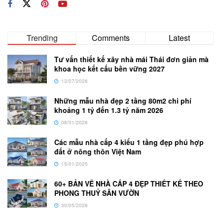
Trending
Comments
Latest
Tư vấn thiết kế xây nhà mái Thái đơn giản mà
khoa học kết cấu bền vững 2027
13/07/2026
Những mẫu nhà đẹp 2 tầng 80m2 chi phí
khoảng 1 tỷ đến 1.3 tỷ năm 2026
08/01/2026
Các mẫu nhà cấp 4 kiểu 1 tầng đẹp phú hợp
đất ở nông thôn Việt Nam
15/01/2025
60+ BẢN VẼ NHÀ CẤP 4 ĐẸP THIẾT KẾ THEO
PHONG THUỶ SÂN VƯỜN
30/05/2026