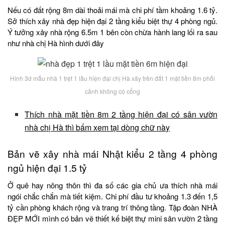
Nếu có đất rộng 8m dài thoải mái mà chi phí tầm khoảng 1.6 tỷ.
Sở thích xây nhà đẹp hiện đại 2 tầng kiểu biệt thự 4 phòng ngủ.
Ý tưởng xây nhà rộng 6.5m 1 bên còn chừa hành lang lối ra sau
như nhà chị Hà hình dưới đây
Hình 3d mẫu nhà 1 trệt 1 lầu hiện đại chị Hà xây trên đất 1 mặt tiền 8m phối
cảnh không có cổng
Thích nhà mặt tiền 8m 2 tầng hiện đại có sân vườn
nhà chị Hà thì bấm xem tại dòng chữ này
Bản vẽ xây nhà mái Nhật kiểu 2 tầng 4 phòng
ngủ hiện đại 1.5 tỷ
Ở quê hay nông thôn thì đa số các gia chủ ưa thích nhà mái
ngói chắc chắn mà tiết kiệm. Chi phí đầu tư khoảng 1.3 đến 1,5
tỷ cần phòng khách rộng và trang trí thông tầng. Tập đoàn NHÀ
ĐẸP MỚI mình có bản vẽ thiết kế biệt thự mini sân vườn 2 tầng