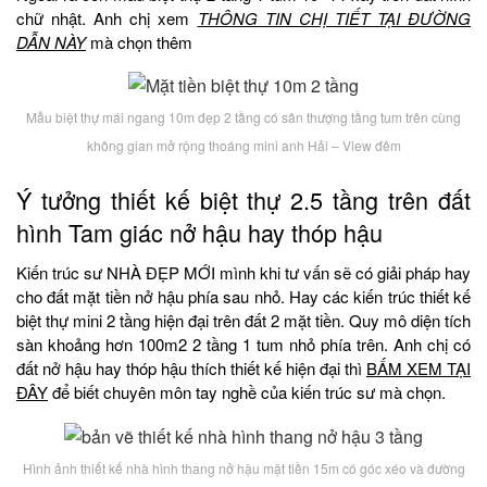
chữ nhật. Anh chị xem
THÔNG TIN CHỊ TIẾT TẠI ĐƯỜNG
DẪN NÀY
mà chọn thêm
Mẫu biệt thự mái ngang 10m đẹp 2 tầng có sân thượng tầng tum trên cùng
không gian mở rộng thoáng mini anh Hải – View đêm
Ý tưởng thiết kế biệt thự 2.5 tầng trên đất
hình Tam giác nở hậu hay thóp hậu
Kiến trúc sư NHÀ ĐẸP MỚI mình khi tư vấn sẽ có giải pháp hay
cho đất mặt tiền nở hậu phía sau nhỏ. Hay các kiến trúc thiết kế
biệt thự mini 2 tầng hiện đại trên đất 2 mặt tiền. Quy mô diện tích
sàn khoảng hơn 100m2 2 tầng 1 tum nhỏ phía trên. Anh chị có
đất nở hậu hay thóp hậu thích thiết kế hiện đại thì
BẤM XEM TẠI
ĐÂY
để biết chuyên môn tay nghề của kiến trúc sư mà chọn.
Hình ảnh thiết kế nhà hình thang nở hậu mặt tiền 15m có góc xéo và đường