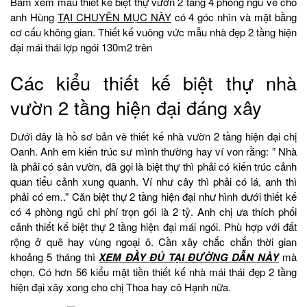
Bấm xem mẫu thiết kế biệt thự vườn 2 tầng 4 phòng ngủ vẽ cho
anh Hùng
TẠI CHUYÊN MỤC NÀY
có 4 góc nhìn và mặt bằng
cơ cấu không gian. Thiết kế vuông vức mẫu nhà đẹp 2 tầng hiện
đại mái thái lợp ngói 130m2 trên
Các kiểu thiết kế biệt thự nhà
vườn 2 tầng hiện đại đáng xây
Dưới đây là hồ sơ bản vẽ thiết kế nhà vườn 2 tầng hiện đại chị
Oanh. Anh em kiến trúc sư mình thường hay ví von rằng: ” Nhà
là phải có sân vườn, đã gọi là biệt thự thì phải có kiến trúc cảnh
quan tiểu cảnh xung quanh. Ví như cây thì phải có lá, anh thì
phải có em..” Căn biệt thự 2 tầng hiện đại như hình dưới thiết kế
có 4 phòng ngủ chi phí trọn gói là 2 tỷ. Anh chị ưa thích phối
cảnh thiết kế biệt thự 2 tầng hiện đại mái ngói. Phù hợp với đất
rộng ở quê hay vùng ngoại ô. Cần xây chắc chắn thời gian
khoảng 5 tháng thì
XEM ĐẦY ĐỦ TẠI ĐƯỜNG DẪN NÀY
mà
chọn. Có hơn 56 kiểu mặt tiền thiết kế nhà mái thái đẹp 2 tầng
hiện đại xây xong cho chị Thoa hay cô Hạnh nữa.