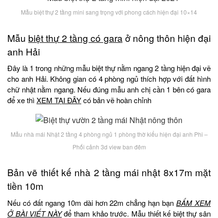
Mẫu biệt thự 2 tầng mini sang trọng với phong cách hiện đại 10×14
Mẫu
biệt thự 2 tầng có gara
ở nông thôn hiện đại
anh Hải
Đây là 1 trong những mẫu biệt thự nằm ngang 2 tầng hiện đại vẽ
cho anh Hải. Không gian có 4 phòng ngủ thích hợp với đất hình
chữ nhật nằm ngang. Nếu đúng mẫu anh chị cần 1 bên có gara
để xe thì
XEM TẠI ĐÂY
có bản vẽ hoàn chỉnh
Mẫu nhà mái Nhật 2 tầng 4 phòng ngủ 1 phòng thờ kiểu hiện đại anh Phi –
Phối cảnh 3d view ban đêm
Bản vẽ thiết kế nhà 2 tầng mái nhật 8x17m mặt
tiền 10m
Nếu có đất ngang 10m dài hơn 22m chẳng hạn bạn
BẤM XEM
Ở BÀI VIẾT NÀY
để tham khảo trước. Mẫu thiết kế biệt thự sân