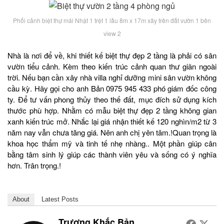
Phối cảnh biệt thự mái Nhật 1 trệt 1 lầu 8m x 17m xây trên đất vườn 1 bên
view 2
Nhà là nơi để về, khi thiết kế biệt thự đẹp 2 tầng là phải có sân
vườn tiểu cảnh. Kèm theo kiến trúc cảnh quan thư giãn ngoài
trời. Nếu bạn cần xây nhà villa nghỉ dưỡng mini sân vườn không
cầu kỳ. Hãy gọi cho anh Bản 0975 945 433 phó giám đốc công
ty. Để tư vấn phong thủy theo thế đất, mục đích sử dụng kích
thước phù hợp. Nhằm có mẫu biệt thự đẹp 2 tầng không gian
xanh kiến trúc mở. Nhắc lại giá nhận thiết kế 120 nghìn/m2 từ 3
năm nay vẫn chưa tăng giá. Nên anh chị yên tâm.!Quan trọng là
khoa học thẩm mỹ và tinh tế nhẹ nhàng.. Một phần giúp cân
bằng tâm sinh lý giúp các thành viên yêu và sống có ý nghĩa
hơn. Trân trọng.!
About
Latest Posts
Trương Khắc Bản