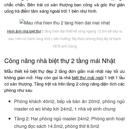
chắc chắn. Bên trái có sân thượng ban công và góc thư giãn
uống trà điểm tâm sáng ngoài trời 1 bên như hình.
Hình ảnh nhà biệt thự
2 tầng hiện đại thiết kế rộng ngang 12.5m bề sây ra
sau 14m có hành lang chữ L bên hướng Tây theo phong thủy tây tứ trạch
1975 anh Dũng
Công năng nhà biệt thự 2 tầng mái Nhật
Mẫu thiết kế biệt thự đẹp 2 tầng đơn giản mái nhật này tối ưu
không gian mở. Hay còn gọi là nhà
biệt thự mái ngói
1 trệt 1 lầu
có sân thượng. Tầng trệt và trên tầng 2 công năng diện tích các
phòng như sau
Phòng khách 40m2, bếp và bàn ăn 20m2, phòng ngủ
master có wc khép kín 24m2, 1 nhà vệ sinh chung
Tầng 2: Hai phòng ngủ master 24m2. Phòng sinh hoạt
chung đọc sách 14.5m2, phòng thờ 8.5m2