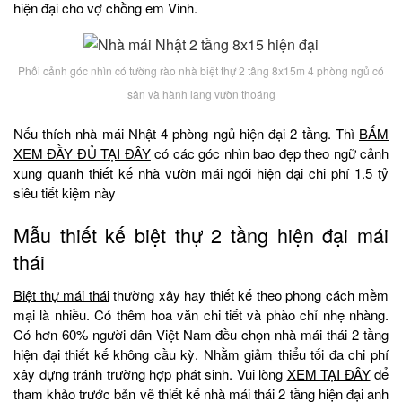
hiện đại cho vợ chồng em Vinh.
Phối cảnh góc nhìn có tường rào nhà biệt thự 2 tầng 8x15m 4 phòng ngủ có
sân và hành lang vườn thoáng
Nếu thích nhà mái Nhật 4 phòng ngủ hiện đại 2 tầng. Thì
BẤM
XEM ĐẦY ĐỦ TẠI ĐÂY
có các góc nhìn bao đẹp theo ngữ cảnh
xung quanh thiết kế nhà vườn mái ngói hiện đại chi phí 1.5 tỷ
siêu tiết kiệm này
Mẫu thiết kế biệt thự 2 tầng hiện đại mái
thái
Biệt thự mái thái
thường xây hay thiết kế theo phong cách mềm
mại là nhiều. Có thêm hoa văn chi tiết và phào chỉ nhẹ nhàng.
Có hơn 60% người dân Việt Nam đều chọn nhà mái thái 2 tầng
hiện đại thiết kế không cầu kỳ. Nhằm giảm thiểu tối đa chi phí
xây dựng tránh trường hợp phát sinh. Vui lòng
XEM TẠI ĐÂY
để
tham khảo trước bản vẽ thiết kế nhà mái thái 2 tầng hiện đại anh