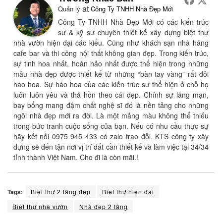
at
Quản lý
Công Ty TNHH Nhà Đẹp Mới
Công Ty TNHH Nhà Đẹp Mới có các kiến trúc
sư & kỹ sư chuyên thiết kế xây dựng biệt thự
nhà vườn hiện đại các kiểu. Cũng như khách sạn nhà hàng
cafe bar và thi công nội thất không gian đẹp. Trong kiến trúc,
sự tinh hoa nhất, hoàn hảo nhất được thể hiện trong những
mẫu nhà đẹp được thiết kế từ những “bàn tay vàng” rất đỗi
hào hoa. Sự hào hoa của các kiến trúc sư thể hiện ở chỗ họ
luôn luôn yêu và thả hồn theo cái đẹp. Chính sự lãng mạn,
bay bổng mang đậm chất nghệ sĩ đó là nền tảng cho những
ngôi nhà đẹp mới ra đời. Là một mảng màu không thể thiếu
trong bức tranh cuộc sống của bạn. Nếu có nhu cầu thực sự
hãy kết nối 0975 945 433 có zalo trao đỗi. KTS công ty xây
dựng sẽ đến tận nơi vị trí đất cần thiết kế và làm việc tại 34/34
tỉnh thành Việt Nam. Cho đi là còn mãi.!
Tags:
Biệt thự 2 tầng đẹp
Biệt thự hiện đại
Biệt thự nhà vườn
Nhà đẹp 2 tầng