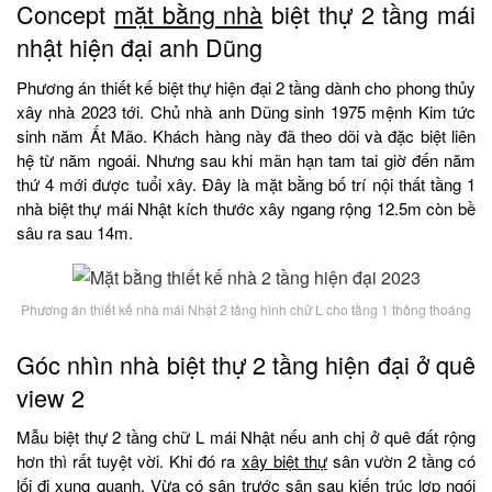
Concept
mặt bằng nhà
biệt thự 2 tầng mái
nhật hiện đại anh Dũng
Phương án thiết kế biệt thự hiện đại 2 tầng dành cho phong thủy
xây nhà 2023 tới. Chủ nhà anh Dũng sinh 1975 mệnh Kim tức
sinh năm Ất Mão. Khách hàng này đã theo dõi và đặc biệt liên
hệ từ năm ngoái. Nhưng sau khi mãn hạn tam tai giờ đến năm
thứ 4 mới được tuổi xây. Đây là mặt bằng bố trí nội thất tầng 1
nhà biệt thự mái Nhật kích thước xây ngang rộng 12.5m còn bề
sâu ra sau 14m.
Phương án thiết kế nhà mái Nhật 2 tầng hình chữ L cho tầng 1 thông thoáng
Góc nhìn nhà biệt thự 2 tầng hiện đại ở quê
view 2
Mẫu biệt thự 2 tầng chữ L mái Nhật nếu anh chị ở quê đất rộng
hơn thì rất tuyệt vời. Khi đó ra
xây biệt thự
sân vườn 2 tầng có
lối đi xung quanh. Vừa có sân trước sân sau kiến trúc lợp ngói