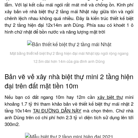
lắm. Với lại kết cấu mái ngói rất mát mẻ và chống ồn. Kinh phí
xây bản vẽ nhà biệt thự 2 tầng mái Nhật này giữa tôn và ngói
chênh lệch nhau không quá nhiều. Đây là kiến trúc thiết kế biệt
thự 2 tầng hiện đại 12x14m anh Dũng. Phía sau có khoét 1 ô
hình chữ nhật để bồn nước và năng lượng mặt trời
Mặt bằng thiết kế biệt thự 2 tầng hiện đại mái Nhật lợp ngói rộng ngang
12.5m dài hơn 14m của gia đình anh Dũng
Bản vẽ vẻ xây nhà biệt thự mini 2 tầng hiện
đại trên đất mặt tiền 10m
Nếu bạn có đất ngang 10m hay 12m cần
xây biệt thự
mini
khoảng 1.7 tỷ thì tham khảo bản vẽ thiết kế biệt thự mái nhật 2
tầng 10x14m
TẠI ĐƯỜNG DẪN NÀY
mà chọn thêm. Chứ nhà
anh Dũng trên có chi phí hơn 2.3 tỷ vì diện tích sử dụng lên tới
300m2.