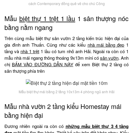
cách Contemporary đồng quê vẽ cho chú Công
Mẫu
biệt thự 1 trệt 1 lầu
1 sân thượng nóc
bằng nằm ngang
Trên cùng mẫu biệt thự sân vườn 2 tầng kiến trúc hiện đại của
gia đình anh Thuấn. Cũng như các kiểu
nhà mái bằng đẹp
1
tầng và
nhà 1 trệt
1 lầu có tum nhỏ anh Hải. Ngoài ra còn có 1
mẫu nhà mái ngang thông thoáng 9x13m mini có
sân vườn
. Anh
chị
BẤM VÀO ĐƯỜNG DẪN NÀY
để xem Biệt thự 2 tầng có
sân thượng phía trên
Mẫu biệt thự mái bằng 2 tầng 10x13m 4 phòng ngủ anh Hải
Mẫu nhà vườn 2 tầng kiểu Homestay mái
bằng hiện đại
Đương nhiên ngoài ra còn có
những mẫu biệt thự 3 4 tầng
đẹp
mặt tiền 6m 8m khác. Thiết kế xây trên đất khác nhau. Kiểu