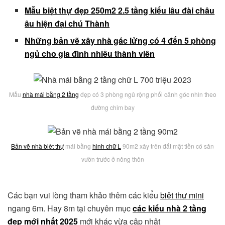
Mẫu biệt thự đẹp 250m2 2.5 tầng kiểu lâu đài châu
âu hiện đại chú Thành
Những bản vẽ xây nhà gác lửng có 4 đến 5 phòng
ngủ cho gia đình nhiều thành viên
Mẫu
nhà mái bằng 2 tầng
đẹp có 3 phòng ngủ rộng phối cảnh góc nhìn theo
đường chim bay
Bản vẽ nhà biệt thự
mái bằng
hình chữ L
90m2 xây trên đất mặt tiền có sân
vườn trước ở nông thôn
Các bạn vui lòng tham khảo thêm các kiểu
biệt thự mini
ngang 6m. Hay 8m tại chuyên mục
các kiểu nhà 2 tầng
đẹp mới nhất 2025
mới khác vừa cập nhật