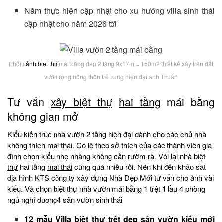
Năm thực hiện cập nhật cho xu hướng villa sinh thái
cập nhật cho năm 2026 tới
Phối c
ảnh biệt thự
mái bằng đẹp 2 tầng 9x17m = 150m2 thiết kế xây trên đất
vườn rộng nông thôn trẻ trung hiện đại anh Thuấn
Tư vấn
xây biệt thự
hai tầng
mái bằng
không gian mở
Kiểu kiến trúc nhà vườn 2 tầng hiện đại dành cho các chủ nhà
không thích mái thái. Có lẽ theo sở thích của các thành viên gia
đình chọn kiểu nhẹ nhàng không cần rườm rà. Với lại
nhà biệt
thự
hai tầng
mái thái
cũng quá nhiều rồi. Nên khi đến khảo sát
địa hình KTS công ty xây dựng Nhà Đẹp Mới tư vấn cho ảnh vài
kiểu. Và chọn biệt thự nhà vườn mái bằng 1 trệt 1 lầu 4 phòng
ngủ nghỉ duong4 sân vườn sinh thái
12 mẫu Villa biệt thự trệt đẹp sân vườn kiểu mới