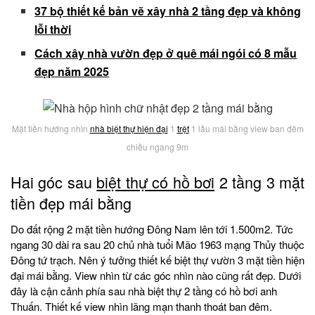
37 bộ thiết kế bản vẽ xây nhà 2 tầng đẹp và không
lỗi thời
Cách xây nhà vườn đẹp ở quê mái ngói có 8 mẫu
đẹp năm 2025
Mặt tiền hướng nhìn
nhà biệt thự hiện đại
1
trệt
1 lầu mái bằng view ban đêm
chiều ngang 9m
Hai góc sau
biệt thự có hồ bơi
2 tầng 3 mặt
tiền đẹp mái bằng
Do đất rộng 2 mặt tiền hướng Đông Nam lên tới 1.500m2. Tức
ngang 30 dài ra sau 20 chủ nhà tuổi Mão 1963 mạng Thủy thuộc
Đông tứ trạch. Nên ý tưởng thiết kế biệt thự vườn 3 mặt tiền hiện
đại mái bằng. View nhìn từ các góc nhìn nào cũng rất đẹp. Dưới
đây là cận cảnh phía sau nhà biệt thự 2 tầng có hồ bơi anh
Thuấn. Thiết kế view nhìn lãng mạn thanh thoát ban đêm.