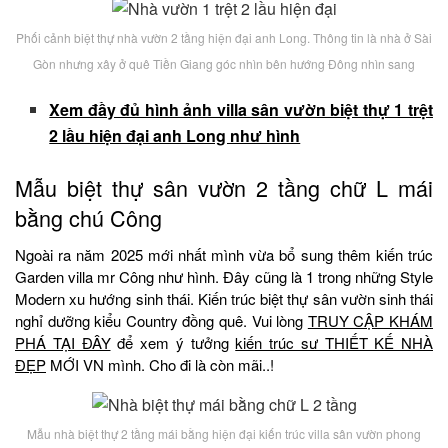
Phối cảnh biệt thự nhà vườn 2 tầng hiện đại anh Long. Thông tin là nhà ở Sài
Gòn nhưng xây ở quê Tiền Giang góc nhìn bên hướng Đông nhìn sang
Xem đầy đủ hình ảnh villa sân vườn biệt thự 1 trệt
2 lầu hiện đại anh Long như hình
Mẫu biệt thự sân vườn 2 tầng chữ L mái
bằng chú Công
Ngoài ra năm 2025 mới nhất mình vừa bổ sung thêm kiến trúc
Garden villa mr Công như hình. Đây cũng là 1 trong những Style
Modern xu hướng sinh thái. Kiến trúc biệt thự sân vườn sinh thái
nghỉ dưỡng kiểu Country đồng quê. Vui lòng
TRUY CẬP KHÁM
PHÁ TẠI ĐÂY
để xem ý tưởng
kiến trúc sư THIẾT KẾ NHÀ
ĐẸP
MỚI VN mình. Cho đi là còn mãi..!
Mẫu nhà biệt thự 2 tầng mái bằng hiện đại kiến trúc villa sân vườn phong