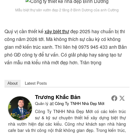
Mẫu biệt thự sân vườn đẹp 2 tầng ở Bình Dương của anh Cường
Quý vị cần thiết kế
xây biệt thự
đẹp 2025 hay chuẩn bị thi
công năm 2026 tới. Mà không thích sự cầu kỳ có không
gian mở kiến trúc xanh. Thì liên hệ 0975 945 433 anh Bản
phó GĐ công ty để tư vấn. Có giải pháp hay sáng tạo tư
vấn mẫu mã kiểu nhà mới đẹp hơn. Trân trọng
About
Latest Posts
Trương Khắc Bản
at
Quản lý
Công Ty TNHH Nhà Đẹp Mới
Công Ty TNHH Nhà Đẹp Mới có các kiến trúc
sư & kỹ sư chuyên thiết kế xây dựng biệt thự
nhà vườn hiện đại các kiểu. Cũng như khách sạn nhà hàng
cafe bar và thi công nội thất không gian đẹp. Trong kiến trúc,