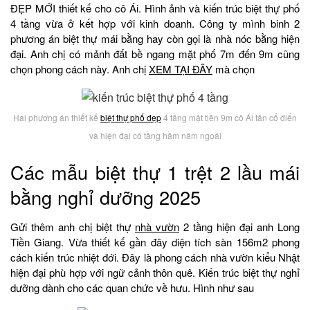
ĐẸP MỚI thiết kế cho cô Ái. Hình ảnh và kiến trúc biệt thự phố
4 tầng vừa ở kết hợp với kinh doanh. Công ty mình binh 2
phương án biệt thự mái bằng hay còn gọi là nhà nóc bằng hiện
đại. Anh chị có mảnh đất bề ngang mặt phố 7m đến 9m cũng
chọn phong cách này. Anh chị
XEM TẠI ĐÂY
mà chọn
Hai phương án thiết kế
biệt thự phố đẹp
4 tầng mặt tiền 9m cô Ái tân cổ điển
và hiện đại có tầng hầm năm ngoái
Các mẫu biệt thự 1 trệt 2 lầu mái
bằng nghỉ dưỡng 2025
Gửi thêm anh chị biệt thự
nhà vườn
2 tầng hiện đại anh Long
Tiền Giang. Vừa thiết kế gần đây diện tích sàn 156m2 phong
cách kiến trúc nhiệt đới. Đây là phong cách nhà vườn kiểu Nhật
hiện đại phù hợp với ngữ cảnh thôn quê. Kiến trúc biệt thự nghỉ
dưỡng dành cho các quan chức về hưu. Hình như sau