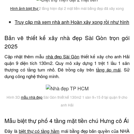
Hình ảnh biệt thự
2 tầng hiện đại 2 mặt tiền mái bằng đẹp đã xây xong
Truy cập mà xem nhà anh Hoàn xây xong rồi như hình
Bản vẽ thiết kế xây nhà đẹp Sài Gòn trọn gói
2025
Cập nhật thêm mẫu
nhà đẹp Sài Gòn
thiết kế xây cho anh Hải
quận 9 diện tích 130m2. Quy mô xây dựng 1 trệt 1 lầu 1 sân
thượng có tầng tum nhỏ. Đê trồng cây trên
tầng áp mái
. Sử
dụng công nghệ thông minh.
Hình 3D
mẫu nhà đẹp
Sài Gòn thiết kế 130m2 1 sàn 9×15 ở tại quận 9 cho
anh Hải
Mẫu biệt thự phố 4 tầng mặt tiền chú Hưng cô Ái
Đây là
biệt thự có tầng hầm
mái bằng đẹp bản quyền của NHÀ