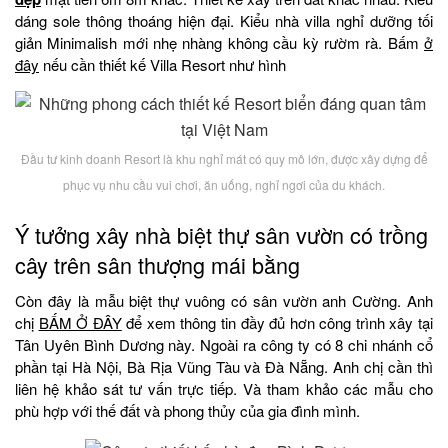
dáng sole thông thoáng hiện đại. Kiểu nhà villa nghỉ dưỡng tối
giản Minimalish mới nhẹ nhàng không cầu kỳ rườm rà. Bấm
ở
đây
nếu cần thiết kế Villa Resort như hình
Đầu tư kinh doanh Resort là khu nghỉ mát có quy mô lớn, được xây dựng để
phục vụ nhu cầu vui chơi, ăn uống, nghỉ ngơi của du khách.
Ý tưởng xây nhà biệt thự sân vườn có trồng
cây trên sân thượng mái bằng
Còn đây là mẫu biệt thự vuông có sân vườn anh Cường. Anh
chị
BẤM Ở ĐÂY
để xem thông tin đầy đủ hơn công trình xây tại
Tân Uyên Bình Dương này. Ngoài ra công ty có 8 chi nhánh cổ
phần tại Hà Nội, Bà Rịa Vũng Tàu và Đà Nẵng. Anh chị cần thì
liên hệ khảo sát tư vấn trực tiếp. Và tham khảo các mẫu cho
phù hợp với thế đất và phong thủy của gia đình mình.