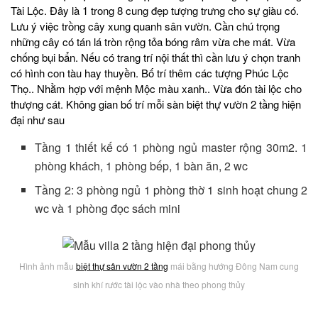
Tài Lộc. Đây là 1 trong 8 cung đẹp tượng trưng cho sự giàu có.
Lưu ý việc trồng cây xung quanh sân vườn. Cần chú trọng
những cây có tán lá tròn rộng tỏa bóng râm vừa che mát. Vừa
chống bụi bẩn. Nếu có trang trí nội thất thì cần lưu ý chọn tranh
có hình con tàu hay thuyền. Bố trí thêm các tượng Phúc Lộc
Thọ.. Nhằm hợp với mệnh Mộc màu xanh.. Vừa đón tài lộc cho
thượng cát. Không gian bố trí mỗi sàn biệt thự vườn 2 tầng hiện
đại như sau
Tầng 1 thiết kế có 1 phòng ngủ master rộng 30m2. 1
phòng khách, 1 phòng bếp, 1 bàn ăn, 2 wc
Tầng 2: 3 phòng ngủ 1 phòng thờ 1 sinh hoạt chung 2
wc và 1 phòng đọc sách mini
Hình ảnh mẫu
biệt thự sân vườn 2 tầng
mái bằng hướng Đông Nam cung
sinh khí rước tài lộc vào nhà theo phong thủy