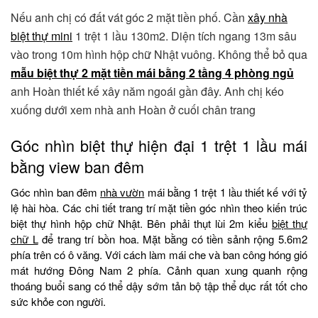
Nếu anh chị có đất vát góc 2 mặt tiền phố. Cần
xây nhà
biệt thự mini
1 trệt 1 lầu 130m2. Diện tích ngang 13m sâu
vào trong 10m hình hộp chữ Nhật vuông. Không thể bỏ qua
mẫu biệt thự 2 mặt tiền mái bằng 2 tầng 4 phòng ngủ
anh Hoàn thiết kế xây năm ngoái gần đây. Anh chị kéo
xuống dưới xem nhà anh Hoàn ở cuối chân trang
Góc nhìn biệt thự hiện đại 1 trệt 1 lầu mái
bằng view ban đêm
Góc nhìn ban đêm
nhà vườn
mái bằng 1 trệt 1 lầu thiết kế với tỷ
lệ hài hòa. Các chi tiết trang trí mặt tiền góc nhìn theo kiến trúc
biệt thự hình hộp chữ Nhật. Bên phải thụt lùi 2m kiểu
biệt thự
chữ L
để trang trí bồn hoa. Mặt bằng có tiền sảnh rộng 5.6m2
phía trên có ô văng. Với cách làm mái che và ban công hóng gió
mát hướng Đông Nam 2 phía. Cảnh quan xung quanh rộng
thoáng buổi sang có thể dậy sớm tản bộ tập thể dục rất tốt cho
sức khỏe con người.