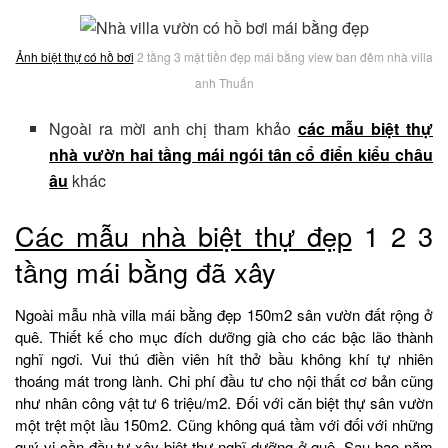
Ảnh biệt thự
có hồ bơi
2 tầng 3 mặt tiền đẹp mái bằng view ban đêm nhà villa
anh Thuấn
Ngoài ra mời anh chị tham khảo
các mẫu biệt thự
nhà vườn hai tầng mái ngói tân cổ điển kiểu châu
âu
khác
Các mẫu nhà biệt thự đẹp
1 2 3
tầng mái bằng đã xây
Ngoài mẫu nhà villa mái bằng đẹp 150m2 sân vườn đất rộng ở
quê. Thiết kế cho mục đích dưỡng già cho các bậc lão thành
nghĩ ngơi. Vui thú điền viên hít thở bầu không khí tự nhiên
thoáng mát trong lành. Chi phí đầu tư cho nội thất cơ bản cũng
như nhân công vật tư 6 triệu/m2. Đối với căn biệt thự sân vườn
một trệt một lầu 150m2. Cũng không quá tầm với đối với những
quý vị cần đầu tư
xây biệt thự
nghĩ dưỡng ở quê. Sau bao năm