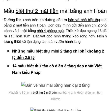
Mẫu
biệt thự 2 mặt tiền
mái bằng anh Hoàn
Đường link xanh trên có đường dẫn ra
bản vẽ nhà biệt thự
mái
bằng 2 mặt tiền anh Hoàn. Còn đây mình gửi đến anh chị 2 phối
cảnh và 1 mặt bằng
nhà 4 phòng ngủ
. Thiết kế đẹp ngang 13 dài
ra sau hơn 10m. Đất vát góc hình thang xéo rộng hơn. Nên ý
tưởng thiết kế tận dụng làm sân vườn hành lang
Những mẫu biệt thự mini 2 tầng chi phí khoảng 2
tỷ đến 2.5 tỷ
14 mẫu biệt thự tân cổ điển 3 tầng đẹp nhất Việt
Nam kiểu Pháp
Mặt bằng trệt nhà
biệt thự 2 mặt tiền
mái bằng anh Hoàn diện tích hơn
130m2.