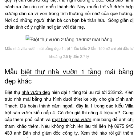
cách xa làm ơn nơi chốn thành đô. Nay muốn trở về được hợp
xướng đàn ca ví von trong tình thương nỗi nhớ của quê hương.
Nơi có những người thân bà con bạn bè thân hữu. Sống giản dị
chân tình có ý nghĩa nơi gần với đất mẹ.
Mẫu nhà villa vườn mái bằng đẹp 1 trệt 1 lầu kiểu 2 tấm 150m2 chi phí đầu tư
khoảng 2.5 tỷ đến 2.7 tỷ
Mẫu
biệt thự nhà vườn 1 tầng
mái bằng
đẹp khác
Biệt thự
nhà vườn đẹp
hiện đại 1 tầng tối ưu rội tới 332m2. Kiến
trúc nhà mái bằng như hình dưới thiết kế xây cho gia đình anh
Thạch. Đã hoàn thành năm ngoái, đây là 1 trong các kiểu Villa
trệt sân vườn kiểu cấp 4. Có đơn giá thi công 4 triệu/m2. Cung
cấp thêm phối cảnh và
mặt bằng nhà vườn
mái bằng để anh chị
tham khảo thêm. Nếu không thích lên lầu thì liên hệ 0975 945
433 anh Bản phó giám đốc công ty. Xem thế nào rồi gửi thêm