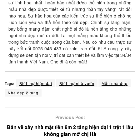
sự tinh hoa nhất, hoàn hảo nhất được thể hiện trong những
mẫu nhà đẹp được thiết kế từ những “bàn tay vàng” rất đỗi
hào hoa. Sự hào hoa của các kiến trúc sư thể hiện ở chỗ họ
luôn luôn yêu và thả hồn theo cái đẹp. Chính sự lãng mạn,
bay bổng mang đậm chất nghệ sĩ đó là nền tảng cho những
ngôi nhà đẹp mới ra đời. Là một mảng màu không thể thiếu
trong bức tranh cuộc sống của bạn. Nếu có nhu cầu thực sự
hãy kết nối 0975 945 433 có zalo trao đỗi. KTS công ty xây
dựng sẽ đến tận nơi vị trí đất cần thiết kế và làm việc tại 34/34
tỉnh thành Việt Nam. Cho đi là còn mãi.!
Tags:
Biệt thự hiện đại
Biệt thự nhà vườn
Mẫu nhà đẹp
Nhà đẹp 2 tầng
Previous Post
Bản vẽ xây nhà mặt tiền 8m 2 tầng hiện đại 1 trệt 1 lầu
không gian mở chị Hà