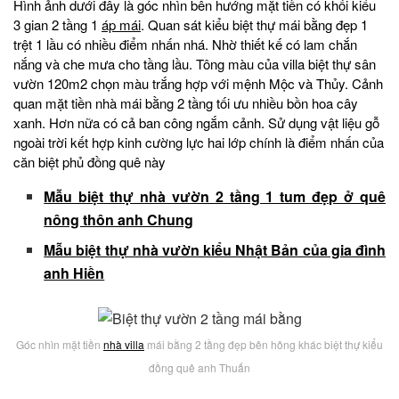
Hình ảnh dưới đây là góc nhìn bên hướng mặt tiền có khối kiểu
3 gian 2 tầng 1
áp mái
. Quan sát kiểu biệt thự mái bằng đẹp 1
trệt 1 lầu có nhiều điểm nhấn nhá. Nhờ thiết kế có lam chắn
nắng và che mưa cho tầng lầu. Tông màu của villa biệt thự sân
vườn 120m2 chọn màu trắng hợp với mệnh Mộc và Thủy. Cảnh
quan mặt tiền nhà mái bằng 2 tầng tối ưu nhiều bồn hoa cây
xanh. Hơn nữa có cả ban công ngắm cảnh. Sử dụng vật liệu gỗ
ngoài trời kết hợp kinh cường lực hai lớp chính là điểm nhấn của
căn biệt phủ đồng quê này
Mẫu biệt thự nhà vườn 2 tầng 1 tum đẹp ở quê
nông thôn anh Chung
Mẫu biệt thự nhà vườn kiểu Nhật Bản của gia đình
anh Hiền
Góc nhìn mặt tiền
nhà villa
mái bằng 2 tầng đẹp bên hông khác biệt thự kiểu
đồng quê anh Thuấn