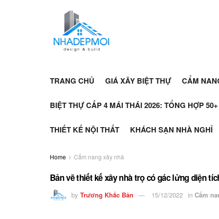
TRANG CHỦ
GIÁ XÂY BIỆT THỰ
CẨM NAN
BIỆT THỰ CẤP 4 MÁI THÁI 2026: TỔNG HỢP 50
THIẾT KẾ NỘI THẤT
KHÁCH SẠN NHÀ NGHỈ
Home
Cẩm nang xây nhà
Bản vẽ thiết kế xây nhà trọ có gác lửng diện tí
by
Trương Khắc Bản
15/12/2022
in
Cẩm na