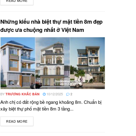
READ MORE
DETAILS
Những kiểu nhà biệt thự mặt tiền 8m đẹp
được ưa chuộng nhất ở Việt Nam
BY
10/12/2025
TRƯƠNG KHẮC BẢN
2
Anh chị có đất rộng bề ngang khoảng 8m. Chuẩn bị
xây biệt thự phố mặt tiền 8m 3 tầng...
READ MORE
DETAILS