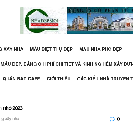
G XÂY NHÀ
MẪU BIỆT THỰ ĐẸP
MẪU NHÀ PHỐ ĐẸP
+ MẪU ĐẸP, BẢNG CHI PHÍ CHI TIẾT VÀ KINH NGHIỆM XÂY D
QUÁN BAR CAFE
GIỚI THIỆU
CÁC KIỂU NHÀ TRUYỀN 
ch nhỏ 2023
0
ng xây nhà