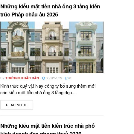
Những kiểu mặt tiền nhà ống 3 tầng kiến
trúc Pháp châu âu 2025
BY
08/12/2025
TRƯƠNG KHẮC BẢN
8
Kinh thưc quý vị.! Nay công ty bổ sung thêm mới
các kiểu mặt tiền nhà ống 3 tầng đẹp...
READ MORE
DETAILS
Những kiểu mặt tiền kiến trúc nhà phố
kinh doanh đẹp phong thuỷ 2026