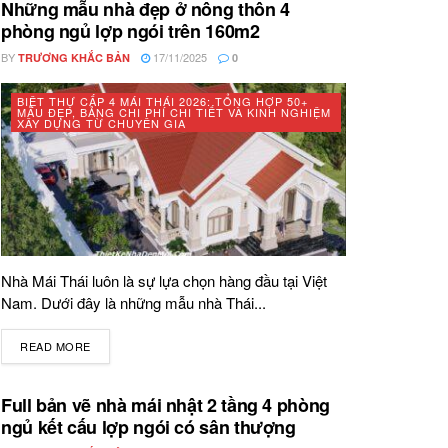
Những mẫu nhà đẹp ở nông thôn 4
phòng ngủ lợp ngói trên 160m2
BY
17/11/2025
TRƯƠNG KHẮC BẢN
0
BIỆT THỰ CẤP 4 MÁI THÁI 2026: TỔNG HỢP 50+
MẪU ĐẸP, BẢNG CHI PHÍ CHI TIẾT VÀ KINH NGHIỆM
XÂY DỰNG TỪ CHUYÊN GIA
Nhà Mái Thái luôn là sự lựa chọn hàng đầu tại Việt
Nam. Dưới đây là những mẫu nhà Thái...
READ MORE
DETAILS
Full bản vẽ nhà mái nhật 2 tầng 4 phòng
ngủ kết cấu lợp ngói có sân thượng