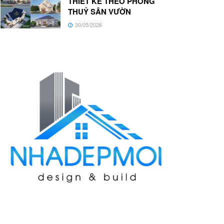
THIẾT KẾ THEO PHONG
THUỶ SÂN VƯỜN
30/05/2026