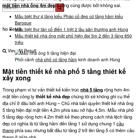
mặt tiền nhà ống 4m đẹp
6 tầng cũng được bởi không sai.
Mẫu biệt thự 4 tầng kiểu Pháp cổ đẹp có tầng hầm kiểu
Baroque
No Result
Mẫu biệt thự tân cổ điển 1 trệt 2 lầu sân thượng anh Hùng
Mẫu thiết kế nhà ống mặt phố hiện đại 5m 2 đến 3 tầng 850
triệu
View All Result
Phối cảnh
nhà phố có tầng hầm
kinh doanh anh Hùng
Mặt tiền thiết kế nhà phố 5 tầng thiét kế
xây xong
Trong phạm vi tư vấn thiết kế kiến trúc
nhà 5 tầng
rộng hơn 4m
mặt tiền công ty
thiết kế nhà đẹp
chúng tôi sẽ không ghi cụ thể
địa chỉ ở đâu bởi anh Hùng – Chủ nhà bản quyền thiết kế nhà ống
5 tầng hiện đại mặt tiền 4,2m phía sau nở hậu 4,5m. Mẫu nhà phố
5 tầng đẹp rộng hơn 4.2m thiết kế theo phong cách nhà lệch tầng
đẹp có nghĩa là từ tầng hầm đến tầng 1 sử dụng chung 1
cầu
thang
phía sau nhưng bắt đầu từ tầng 2 trở lên tầng 5 có thêm cầu
thang ở giữa nhà