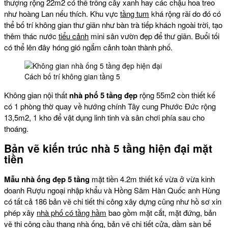
thượng rộng 22m2 có thể trồng cây xanh hay các chậu hoa treo
như hoàng Lan nếu thích. Khu vực
tầng tum
khá rộng rãi do đó có
thể bố trí không gian thư giãn như bàn trà tiếp khách ngoài trời, tạo
thêm thác nước
tiểu cảnh
mini sân vườn đẹp để thư giãn. Buổi tối
có thể lên đây hóng gió ngắm cảnh toàn thành phố.
Cách bố trí không gian tầng 5
Không gian nội thất
nhà phố 5 tầng đẹp
rộng 55m2 còn thiết kế
có 1 phòng thờ quay về hướng chính Tây cung Phước Đức rộng
13,5m2, 1 kho để vật dụng linh tinh và sân chơi phía sau cho
thoáng.
Bản vẽ kiến trúc nhà 5 tầng hiện đại mặt
tiền
Mẫu nhà ống đẹp 5 tầng
mặt tiền 4.2m thiết kế vừa ở vừa kinh
doanh Rượu ngoại nhập khẩu và Hồng Sâm Hàn Quốc anh Hùng
có tất cả 186 bản vẽ chi tiết thi công xây dựng cũng như hồ sơ xin
phép xây
nhà phố có tầng hầm
bao gồm mặt cắt, mặt đứng, bản
vẽ thi công cầu thang nhà ống, bản vẽ chi tiết cửa, dầm sàn bể