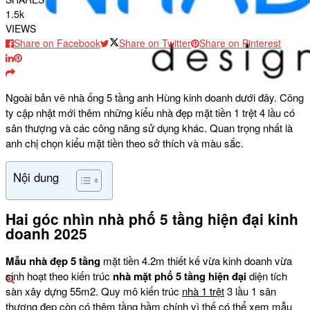
1.5k
VIEWS
Share on Facebook
Share on Twitter
Share on Pinterest
Ngoài bản vẽ nhà ống 5 tầng anh Hùng kinh doanh dưới đây. Công
ty cập nhật mới thêm những kiểu nhà đẹp mặt tiền 1 trệt 4 lầu có
sân thượng và các công năng sử dụng khác. Quan trọng nhất là
anh chị chọn kiểu mặt tiền theo sở thích và màu sắc.
Nội dung
Hai góc nhìn nhà phố 5 tầng hiện đại kinh
doanh 2025
Mẫu nhà đẹp 5 tầng
mặt tiền 4.2m thiết kế vừa kinh doanh vừa
sinh hoạt theo kiến trúc
nhà mặt phố 5 tầng hiện đại
diện tích
sàn xây dựng 55m2. Quy mô kiến trúc
nhà 1 trệt
3 lầu 1 sân
thượng đẹp còn có thêm tầng hầm chính vì thế có thể xem mẫu