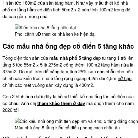
1 sàn tức 180m2 của sàn tầng hầm. Như vậy mẫu
thiết kế nhà
phố
có tầng hầm có diện tích
50m2
x 2 nên tính
100m2
trong đó
đã bao gồm móng nhà.
Phối cảnh 3D thiết kế nhà liền kề hiện đại
Các mẫu nhà ống đẹp cổ điển 5 tầng khác
Tổng diện tích sàn của
mẫu nhà phố 5 tầng đẹ
p từ tầng 1 trở lên
tầng 5 tức 55m2 x 5 là 275m2 công thêm
100m2
tầng hầm nữa là
375m2. Do mái trên đổ bằng tạm tính 25% sàn cho chẵn cho nên
chính xác kiến trúc nhà 5 tầng rộng ngang 4,2m dài 4,5m
nở hậu
chính xác mét vuông sàn xây dựng là 400m2.
Còn 2 hình ảnh dưới đây là hồ sơ thiết kế nhà ống tân cổ điển của
cô châu. Anh chị
tham khảo thêm ở đây
mà chọn thêm cho năm
2026 tới
Mẫu nhà ống 5 tầng kiểu cổ điển phong cách châu âu