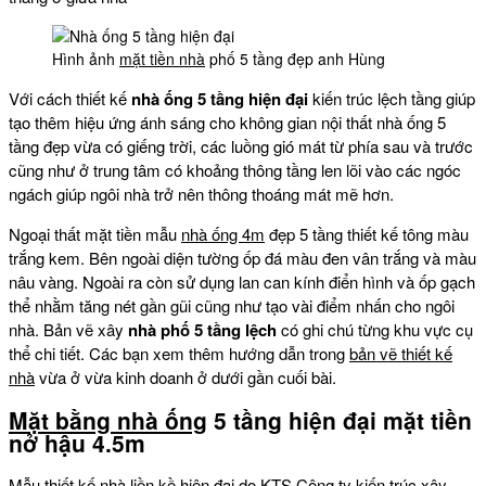
Hình ảnh
mặt tiền nhà
phố 5 tầng đẹp anh Hùng
Với cách thiết kế
nhà ống 5 tầng hiện đại
kiến trúc lệch tầng giúp
tạo thêm hiệu ứng ánh sáng cho không gian nội thất nhà ống 5
tầng đẹp vừa có giếng trời, các luồng gió mát từ phía sau và trước
cũng như ở trung tâm có khoảng thông tầng len lõi vào các ngóc
ngách giúp ngôi nhà trở nên thông thoáng mát mẽ hơn.
Ngoại thất mặt tiền mẫu
nhà ống 4m
đẹp 5 tầng thiết kế tông màu
trắng kem. Bên ngoài diện tường ốp đá màu đen vân trắng và màu
nâu vàng. Ngoài ra còn sử dụng lan can kính điển hình và ốp gạch
thể nhằm tăng nét gần gũi cũng như tạo vài điểm nhấn cho ngôi
nhà. Bản vẽ xây
nhà phố 5 tầng lệch
có ghi chú từng khu vực cụ
thể chi tiết. Các bạn xem thêm hướng dẫn trong
bản vẽ thiết kế
nhà
vừa ở vừa kinh doanh ở dưới gần cuối bài.
Mặt bằng nhà ống
5 tầng hiện đại mặt tiền
nở hậu 4.5m
Mẫu thiết kế nhà liền kề hiện đại do KTS Công ty kiến trúc xây