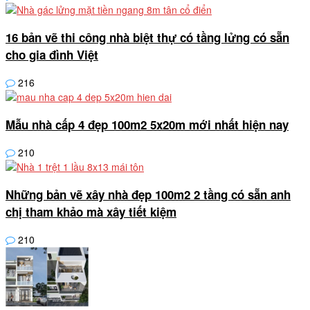
16 bản vẽ thi công nhà biệt thự có tầng lửng có sẵn
cho gia đình Việt
216
Mẫu nhà cấp 4 đẹp 100m2 5x20m mới nhất hiện nay
210
Những bản vẽ xây nhà đẹp 100m2 2 tầng có sẵn anh
chị tham khảo mà xây tiết kiệm
210