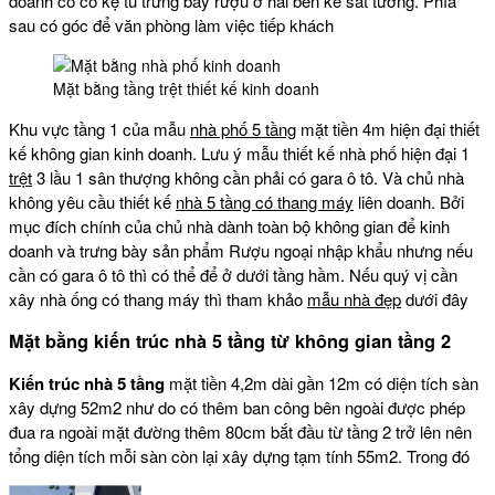
doanh có có kệ tủ trưng bày rượu ở hai bên kê sát tường. Phía
sau có góc để văn phòng làm việc tiếp khách
Mặt bằng tầng trệt thiết kế kinh doanh
Khu vực tầng 1 của mẫu
nhà phố 5 tầng
mặt tiền 4m hiện đại thiết
kế không gian kinh doanh. Lưu ý mẫu thiết kế nhà phố hiện đại 1
trệt
3 lầu 1 sân thượng không cần phải có gara ô tô. Và chủ nhà
không yêu cầu thiết kế
nhà 5 tầng có thang máy
liên doanh. Bởi
mục đích chính của chủ nhà dành toàn bộ không gian để kinh
doanh và trưng bày sản phẩm Rượu ngoại nhập khẩu nhưng nếu
cần có gara ô tô thì có thể để ở dưới tầng hầm. Nếu quý vị cần
xây nhà ống có thang máy thì tham khảo
mẫu nhà đẹp
dưới đây
Mặt bằng kiến trúc nhà 5 tầng từ không gian tầng 2
Kiến trúc nhà 5 tầng
mặt tiền 4,2m dài gần 12m có diện tích sàn
xây dựng 52m2 như do có thêm ban công bên ngoài được phép
đua ra ngoài mặt đường thêm 80cm bắt đầu từ tầng 2 trở lên nên
tổng diện tích mỗi sàn còn lại xây dựng tạm tính 55m2. Trong đó