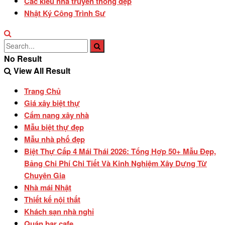
Các kiểu nhà truyền thống đẹp
Nhật Ký Công Trình Sư
No Result
View All Result
Trang Chủ
Giá xây biệt thự
Cẩm nang xây nhà
Mẫu biệt thự đẹp
Mẫu nhà phố đẹp
Biệt Thự Cấp 4 Mái Thái 2026: Tổng Hợp 50+ Mẫu Đẹp,
Bảng Chi Phí Chi Tiết Và Kinh Nghiệm Xây Dựng Từ
Chuyên Gia
Nhà mái Nhật
Thiết kế nội thất
Khách sạn nhà nghỉ
Quán bar cafe