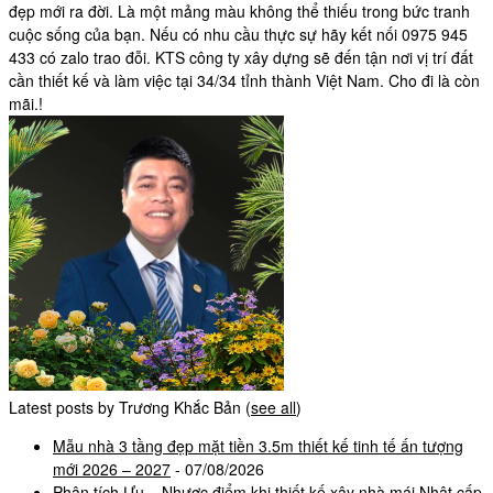
đẹp mới ra đời. Là một mảng màu không thể thiếu trong bức tranh
cuộc sống của bạn. Nếu có nhu cầu thực sự hãy kết nối 0975 945
433 có zalo trao đỗi. KTS công ty xây dựng sẽ đến tận nơi vị trí đất
cần thiết kế và làm việc tại 34/34 tỉnh thành Việt Nam. Cho đi là còn
mãi.!
Latest posts by Trương Khắc Bản
(
see all
)
Mẫu nhà 3 tầng đẹp mặt tiền 3.5m thiết kế tinh tế ấn tượng
mới 2026 – 2027
- 07/08/2026
Phân tích Ưu – Nhược điểm khi thiết kế xây nhà mái Nhật cấp