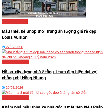
Thiết kế nhà phố
Mẫu thiết kế Shop thời trang ấn tượng giá rẻ đẹp
Louis Vuitton
27/07/2026
Mẫu nhà phố đẹp
Hồ sơ xây dựng nhà 2 tầng 1 tum đẹp hiện đại vợ
chồng chị Hồng Nhung
20/06/2026
Mẫu nhà phố đẹp
Khám phá mẫu thiết kế nhà góc 3 mặt tiền kiểu Pháp