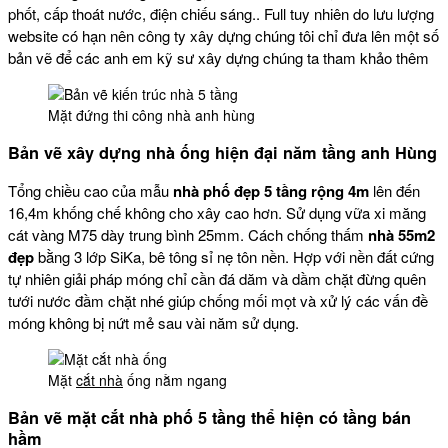
phốt, cấp thoát nước, điện chiếu sáng.. Full tuy nhiên do lưu lượng
website có hạn nên công ty xây dựng chúng tôi chỉ đưa lên một số
bản vẽ để các anh em kỹ sư xây dựng chúng ta tham khảo thêm
Mặt đứng thi công nhà anh hùng
Bản vẽ xây dựng nhà ống hiện đại năm tầng anh Hùng
Tổng chiều cao của mẫu
nhà phố đẹp 5 tầng rộng 4m
lên đến
16,4m khống chế không cho xây cao hơn. Sử dụng vữa xi măng
cát vàng M75 dày trung bình 25mm. Cách chống thấm
nhà 55m2
đẹp
bằng 3 lớp SiKa, bê tông sỉ nẹ tôn nền. Hợp với nền đất cứng
tự nhiên giải pháp móng chỉ cần đá dăm và dầm chặt đừng quên
tưới nước đầm chặt nhé giúp chống mối mọt và xử lý các vấn đề
móng không bị nứt mẻ sau vài năm sử dụng.
Mặt
cắt nhà
ống nằm ngang
Bản vẽ mặt cắt nhà phố 5 tầng thể hiện có tầng bán
hầm