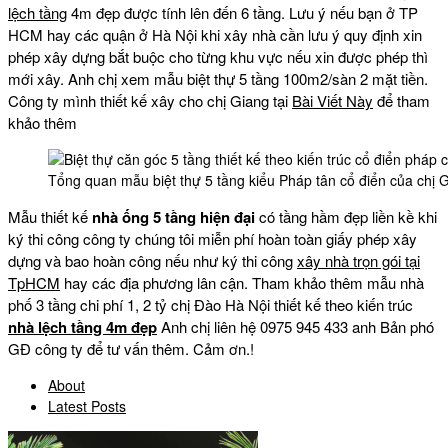
lệch tầng
4m đẹp được tính lên đến 6 tầng. Lưu ý nếu bạn ở TP
HCM hay các quận ở Hà Nội khi xây nhà cần lưu ý quy định xin
phép xây dựng bắt buộc cho từng khu vực nếu xin được phép thì
mới xây. Anh chị xem mẫu biệt thự 5 tầng 100m2/sàn 2 mặt tiền.
Công ty mình thiết kế xây cho chị Giang tại
Bài Viết Này
để tham
khảo thêm
Tổng quan mẫu biệt thự 5 tầng kiểu Pháp tân cổ điển của chị 
Mẫu thiết kế
nhà ống 5 tầng hiện đại
có tầng hầm đẹp liền kề khi
ký thi công công ty chúng tôi miễn phí hoàn toàn giấy phép xây
dựng và bao hoàn công nếu như ký thi công
xây nhà trọn gói tại
TpHCM
hay các địa phương lân cận. Tham khảo thêm mẫu nhà
phố 3 tầng chi phí 1, 2 tỷ chị Đào Hà Nội thiết kế theo kiến trúc
nhà lệch tầng 4m đẹp
Anh chị liên hệ 0975 945 433 anh Bản phó
GĐ công ty để tư vấn thêm. Cảm ơn.!
About
Latest Posts