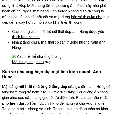
dựng Nhà Đẹp Mới chúng tôi lên phương án hồ sơ xây nhà phố
hoàn chỉnh. Ngoài mặt bằng kích thước không gian ra công ty
mình post lên có cả mặt cắt và mặt đứng
bản vẽ thiết kế nhà
ống
đẹp để tin cậy hơn vì hồ sơ đã khai triển thi công
Các phong cách thiết kế nội thất đẹp anh Hùng được yêu
thích kiểu cổ điển
Nhà 2 tầng chữ L mái thái có sân thượng hướng Nam anh
Hùng
Mặt bằng tầng hầm
rượu
Bản vẽ nhà ống hiện đại mặt tiền kinh doanh Anh
Hùng
Mặt bằng
nội thất nhà ống 5 tầng đẹp
của gia đình anh Hùng có
tầng hầm rộng để hầm rượu 37m2 đi từ tầng 1 đi xuống ở không
gian phía sau cầu thang góc tối ưu diện tích. Phía sau mẫu
nhà
phố hiện đại
có hầm rượu và kho để hàng và khu vực tái chế.
Tầng hầm có 1 phòng vệ sinh. Tầng 1 thiết kế dành toàn bộ kinh