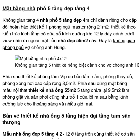
Mặt bằng nhà
phố 5 tầng đẹp tầng 4
Không gian tầng 4
nhà phố 5 tầng đẹp
4m chỉ dành riêng cho cặp
đôi hoàn hảo thiết kế 1 phòng ngủ master rộng 21m2 thiết kế theo
kiến trúc lệch tầng có cửa sổ kính cường lực 12 ly dày cánh trượt
view nhìn ra ngoài mặt tiền
nhà đẹp 55m2
này. Đây là
không gian
phòng ngủ
vợ chồng anh Hùng.
Không gian tầng 5 thiết kế riêng biệt dành cho vợ chồng anh H
Phía sau thiết kế phòng tắm Vip có bồn tắm nằm, phòng thay đồ,
phòng xông hơi cao cấp rộng 8,5m2. Phía sau cùng mặt bằng
mẫu nội thất
thiết kế nhà ống 55m2
5 tầng chừa lại 9,5m2 làm
phòng giặt và sân phơi cũng như trổ 1 cửa lối ra sau bằng kính
cường lực cho thoáng sáng và nhiều gió mát.
Bản vẽ thiết kế nhà ống
5 tầng hiện đại tầng tum sân
thượng
Mẫu nhà ống đẹp 5 tầng
4.2×12 ở tầng trên cùng thiết kế có sân