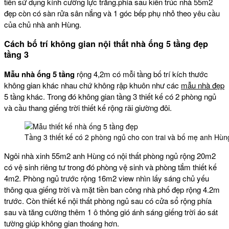
tiền sử dụng kính cường lực trắng.phía sau kiến trúc nhà 55m2
đẹp còn có sàn rửa sân nắng và 1 góc bếp phụ nhỏ theo yêu cầu
của chủ nhà anh Hùng.
Cách bố trí không gian nội thất nhà ống 5 tầng đẹp
tầng 3
Mẫu nhà ống 5 tầng
rộng 4,2m có mỗi tầng bố trí kích thước
không gian khác nhau chứ không rập khuôn như các
mẫu nhà đẹp
5 tầng khác. Trong đó không gian tầng 3 thiết kế có 2 phòng ngủ
và cầu thang giếng trời thiết kế rộng rãi giường đôi.
Tầng 3 thiết kế có 2 phòng ngủ cho con trai và bố mẹ anh Hùn
Ngôi nhà xinh 55m2 anh Hùng có nội thất phòng ngủ rộng 20m2
có vệ sinh riêng tư trong đó phòng vệ sinh và phòng tắm thiết kế
4m2. Phòng ngủ trước rộng 16m2 view nhìn lấy sáng chủ yếu
thông qua giếng trời và mặt tiền ban công nhà phố đẹp rộng 4.2m
trước. Còn thiết kế nội thất phòng ngủ sau có cửa sổ rộng phía
sau và tăng cường thêm 1 ô thông gió ánh sáng giếng trời áo sát
tường giúp không gian thoáng hơn.