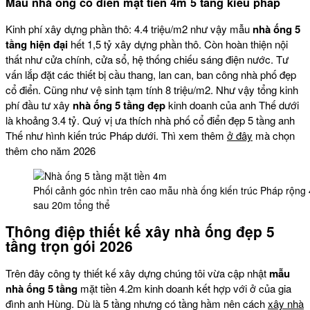
Mẫu nhà ống cổ điển mặt tiền 4m 5 tầng kiểu pháp
Kinh phí xây dựng phần thô: 4.4 triệu/m2 như vậy mẫu
nhà ống 5
tầng hiện đại
hết 1,5 tỷ xây dựng phần thô. Còn hoàn thiện nội
thất như cửa chính, cửa sổ, hệ thống chiếu sáng điện nước. Tư
vấn lắp đặt các thiết bị cầu thang, lan can, ban công nhà phố đẹp
cổ điển. Cũng như vệ sinh tạm tính 8 triệu/m2. Như vậy tổng kinh
phí đầu tư xây
nhà ống 5 tầng đẹp
kinh doanh của anh Thế dưới
là khoảng 3.4 tỷ. Quý vị ưa thích nhà phố cổ điển đẹp 5 tầng anh
Thế như hình kiến trúc Pháp dưới. Thì xem thêm
ở đây
mà chọn
thêm cho năm 2026
Phối cảnh góc nhìn trên cao mẫu nhà ống kiến trúc Pháp rộng 
sau 20m tổng thể
Thông điệp thiết kế xây nhà ống đẹp 5
tầng trọn gói 2026
Trên đây công ty thiết kế xây dựng chúng tôi vừa cập nhật
mẫu
nhà ống 5 tầng
mặt tiền 4.2m kinh doanh kết hợp với ở của gia
đình anh Hùng. Dù là 5 tầng nhưng có tầng hầm nên cách
xây nhà