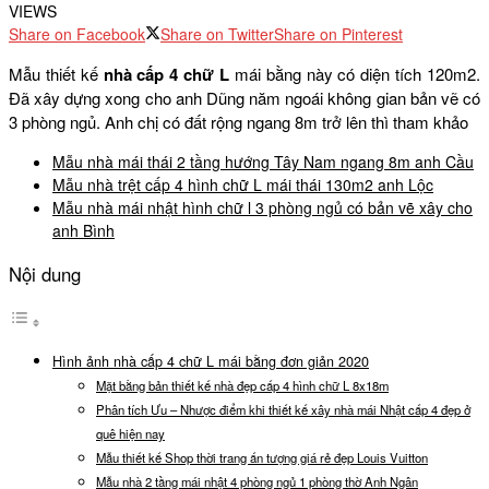
VIEWS
Share on Facebook
Share on Twitter
Share on Pinterest
Mẫu thiết kế
nhà cấp 4 chữ L
mái bằng này có diện tích 120m2.
Đã xây dựng xong cho anh Dũng năm ngoái không gian bản vẽ có
3 phòng ngủ. Anh chị có đất rộng ngang 8m trở lên thì tham khảo
Mẫu nhà mái thái 2 tầng hướng Tây Nam ngang 8m anh Cầu
Mẫu nhà trệt cấp 4 hình chữ L mái thái 130m2 anh Lộc
Mẫu nhà mái nhật hình chữ l 3 phòng ngủ có bản vẽ xây cho
anh Bình
Nội dung
Hình ảnh nhà cấp 4 chữ L mái bằng đơn giản 2020
Mặt bằng bản thiết kế nhà đẹp cấp 4 hình chữ L 8x18m
Phân tích Ưu – Nhược điểm khi thiết kế xây nhà mái Nhật cấp 4 đẹp ở
quê hiện nay
Mẫu thiết kế Shop thời trang ấn tượng giá rẻ đẹp Louis Vuitton
Mẫu nhà 2 tầng mái nhật 4 phòng ngủ 1 phòng thờ Anh Ngân