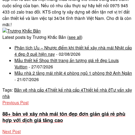
cuộc sống của bạn. Nếu có nhu cầu thực sự hãy kết nối 0975 945
433 có zalo trao đỗi. KTS công ty xây dựng sẽ đến tận nơi vị trí đất
cần thiết kế và làm việc tại 34/34 tỉnh thành Việt Nam. Cho đi là còn
mãi.!
Latest posts by Trương Khắc Bản
(
see all
)
Phân tích Ưu – Nhược điểm khi thiết kế xây nhà mái Nhật cấp
4 đẹp ở quê hiện nay
- 02/08/2026
Mẫu thiết kế Shop thời trang ấn tượng giá rẻ đẹp Louis
Vuitton
- 27/07/2026
Mẫu nhà 2 tầng mái nhật 4 phòng ngủ 1 phòng thờ Anh Ngân
- 21/07/2026
Tags:
Bản vẽ nhà cấp 4
Thiết kế nhà cấp 4
Thiết kế nhà ở
Tư vấn xây
nhà
Previous Post
88+ bản vẽ xây nhà mái tôn đẹp đơn giản giá rẻ phù
hợp với dịch giá tăng cao
Next Post