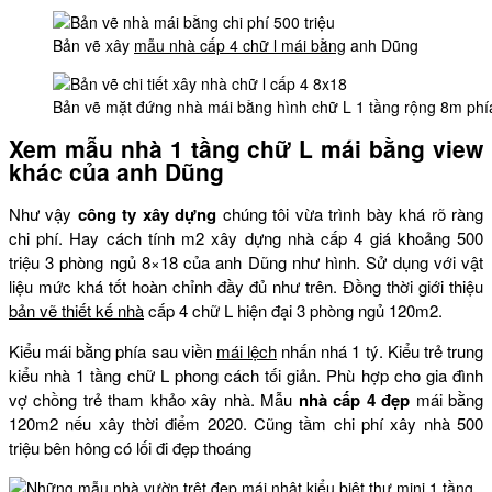
Bản vẽ xây
mẫu nhà cấp 4 chữ l mái bằng
anh Dũng
Bản vẽ mặt đứng nhà mái bằng hình chữ L 1 tầng rộng 8m phí
Xem mẫu nhà 1 tầng chữ L mái bằng view
khác của anh Dũng
Như vậy
công ty xây dựng
chúng tôi vừa trình bày khá rõ ràng
chi phí. Hay cách tính m2 xây dựng nhà cấp 4 giá khoảng 500
triệu 3 phòng ngủ 8×18 của anh Dũng như hình. Sử dụng với vật
liệu mức khá tốt hoàn chỉnh đầy đủ như trên. Đồng thời giới thiệu
bản vẽ thiết kế nhà
cấp 4 chữ L hiện đại 3 phòng ngủ 120m2.
Kiểu mái bằng phía sau viền
mái lệch
nhấn nhá 1 tý. Kiểu trẻ trung
kiểu nhà 1 tầng chữ L phong cách tối giản. Phù hợp cho gia đình
vợ chồng trẻ tham khảo xây nhà. Mẫu
nhà cấp 4 đẹp
mái bằng
120m2 nếu xây thời điểm 2020. Cũng tầm chi phí xây nhà 500
triệu bên hông có lối đi đẹp thoáng