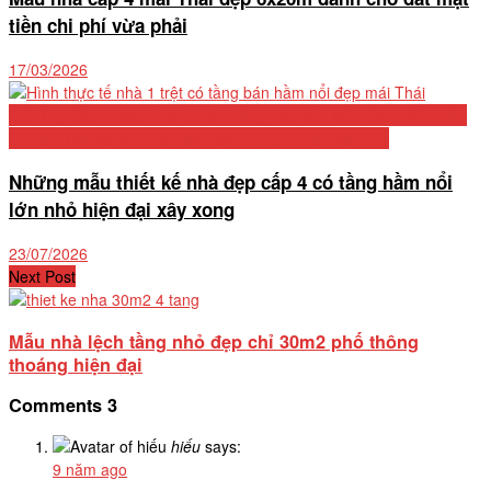
tiền chi phí vừa phải
17/03/2026
Biệt Thự Cấp 4 Mái Thái 2026: Tổng Hợp 50+ Mẫu Đẹp, Bảng Chi
Phí Chi Tiết Và Kinh Nghiệm Xây Dựng Từ Chuyên Gia
Những mẫu thiết kế nhà đẹp cấp 4 có tầng hầm nổi
lớn nhỏ hiện đại xây xong
23/07/2026
Next Post
Mẫu nhà lệch tầng nhỏ đẹp chỉ 30m2 phố thông
thoáng hiện đại
Comments
3
hiếu
says:
9 năm ago