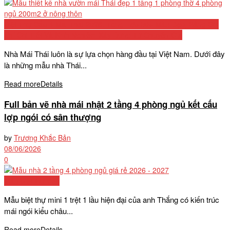
Biệt Thự Cấp 4 Mái Thái 2026: Tổng Hợp 50+ Mẫu Đẹp, Bảng Chi
Phí Chi Tiết Và Kinh Nghiệm Xây Dựng Từ Chuyên Gia
Nhà Mái Thái luôn là sự lựa chọn hàng đầu tại Việt Nam. Dưới đây
là những mẫu nhà Thái...
Read more
Details
Full bản vẽ nhà mái nhật 2 tầng 4 phòng ngủ kết cấu
lợp ngói có sân thượng
by
Trương Khắc Bản
08/06/2026
0
Mẫu biệt thự đẹp
Mẫu biệt thự mini 1 trệt 1 lầu hiện đại của anh Thắng có kiến trúc
mái ngói kiểu châu...
Read more
Details