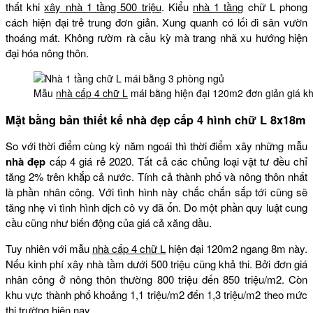
thất khi
xây nhà 1 tầng 500 triệu
. Kiểu
nhà 1 tầng
chữ L phong
cách hiện đại trẻ trung đơn giản. Xung quanh có lối đi sân vườn
thoáng mát. Không rườm rà cầu kỳ mà trang nhã xu hướng hiện
đại hóa nông thôn.
Mẫu
nhà cấp 4 chữ L
mái bằng hiện đại 120m2 đơn giản giá k
Mặt bằng bản thiết kế nhà đẹp cấp 4 hình chữ L 8x18m
So với thời điểm cùng kỳ năm ngoái thì thời điểm xây những mẫu
nhà đẹp
cấp 4 giá rẻ 2020. Tất cả các chủng loại vật tư đều chỉ
tăng 2% trên khắp cả nước. Tính cả thành phố và nông thôn nhất
là phần nhân công. Với tình hình này chắc chắn sắp tới cũng sẽ
tăng nhẹ vì tình hình dịch cô vy đã ổn. Do một phần quy luật cung
cầu cũng như biến động của giá cả xăng dầu.
Tuy nhiên với mẫu
nhà cấp 4 chữ L
hiện đại 120m2 ngang 8m này.
Nếu kinh phí xây nhà tầm dưới 500 triệu cũng khả thi. Bởi đơn giá
nhân công ở nông thôn thường 800 triệu đến 850 triệu/m2. Còn
khu vực thành phố khoảng 1,1 triệu/m2 đến 1,3 triệu/m2 theo mức
thị trường hiện nay.