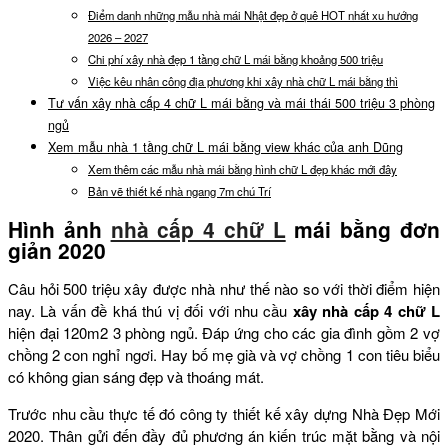
Điểm danh những mẫu nhà mái Nhật đẹp ở quê HOT nhất xu hướng
2026 – 2027
Chi phí xây nhà đẹp 1 tầng chữ L mái bằng khoảng 500 triệu
Việc kêu nhân công địa phương khi xây nhà chữ L mái bằng thì
Tư vấn xây nhà cấp 4 chữ L mái bằng và mái thái 500 triệu 3 phòng
ngủ
Xem mẫu nhà 1 tầng chữ L mái bằng view khác của anh Dũng
Xem thêm các mẫu nhà mái bằng hình chữ L đẹp khác mới đây
Bản vẽ thiết kế nhà ngang 7m chú Trí
Hình ảnh
nhà cấp 4 chữ L
mái bằng đơn
giản 2020
Câu hỏi 500 triệu xây được nhà như thế nào so với thời điểm hiện
nay. Là vấn đề khá thú vị đối với nhu cầu
xây nhà cấp 4 chữ L
hiện đại 120m2 3 phòng ngủ. Đáp ứng cho các gia đình gồm 2 vợ
chồng 2 con nghỉ ngơi. Hay bố mẹ già và vợ chồng 1 con tiêu biểu
có không gian sáng đẹp và thoáng mát.
Trước nhu cầu thực tế đó công ty thiết kế xây dựng Nhà Đẹp Mới
2020. Thân gửi đến đầy đủ phương án kiến trúc mặt bằng và nội