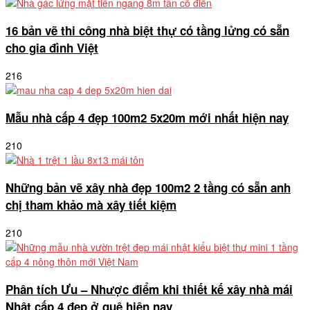
16 bản vẽ thi công nhà biệt thự có tầng lửng có sẵn
cho gia đình Việt
216
Mẫu nhà cấp 4 đẹp 100m2 5x20m mới nhất hiện nay
210
Những bản vẽ xây nhà đẹp 100m2 2 tầng có sẵn anh
chị tham khảo mà xây tiết kiệm
210
Phân tích Ưu – Nhược điểm khi thiết kế xây nhà mái
Nhật cấp 4 đẹp ở quê hiện nay