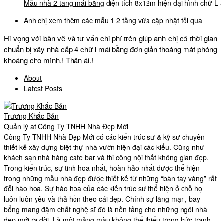
Mẫu nhà 2 tầng mái bằng
diện tích 8x12m hiện đại hình chữ L
Anh chị xem thêm các mẫu 1 2 tầng vừa cập nhật tối qua
Hi vọng với bản vẽ và tư vấn chi phí trên giúp anh chị có thời gian
chuẩn bị xây nhà cấp 4 chữ l mái bằng đơn giản thoáng mát phóng
khoáng cho mình.! Thân ái.!
About
Latest Posts
Trương Khắc Bản
Quản lý
at
Công Ty TNHH Nhà Đẹp Mới
Công Ty TNHH Nhà Đẹp Mới có các kiến trúc sư & kỹ sư chuyên
thiết kế xây dựng biệt thự nhà vườn hiện đại các kiểu. Cũng như
khách sạn nhà hàng cafe bar và thi công nội thất không gian đẹp.
Trong kiến trúc, sự tinh hoa nhất, hoàn hảo nhất được thể hiện
trong những mẫu nhà đẹp được thiết kế từ những “bàn tay vàng” rất
đỗi hào hoa. Sự hào hoa của các kiến trúc sư thể hiện ở chỗ họ
luôn luôn yêu và thả hồn theo cái đẹp. Chính sự lãng mạn, bay
bổng mang đậm chất nghệ sĩ đó là nền tảng cho những ngôi nhà
đẹp mới ra đời. Là một mảng màu không thể thiếu trong bức tranh