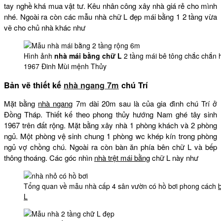
tay nghề khá mua vật tư. Kêu nhân công xây nhà giá rẻ cho mình
nhé. Ngoài ra còn các mẫu nhà chữ L đẹp mái bằng 1 2 tầng vừa
vẽ cho chủ nhà khác như
Hình ảnh
nhà mái bằng chữ L
2 tầng mái bê tông chắc chắn
1967 Đinh Mùi mệnh Thủy
Bản vẽ thiết kế
nhà ngang 7m
chú Trí
Mặt bằng
nhà ngang
7m dài 20m sau là của gia đình chú Trí ở
Đồng Tháp. Thiết kế theo phong thủy hướng Nam ghé tây sinh
1967 trên đất rộng. Mặt bằng xây nhà 1 phòng khách và 2 phòng
ngủ. Một phòng vệ sinh chung 1 phòng wc khép kín trong phòng
ngủ vợ chồng chú. Ngoài ra còn bàn ăn phía bên chữ L và bếp
thông thoáng. Các góc nhìn
nhà trệt mái bằng
chữ L này như
Tổng quan về mẫu nhà cấp 4 sân vườn có hồ bơi phong cách
b
L