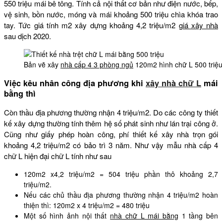
550 triệu mái bê tông. Tính cả nội thất cơ bản như điện nước, bếp,
vệ sinh, bồn nước, móng và mái khoảng 500 triệu chìa khóa trao
tay. Tức giá tính m2 xây dựng khoảng 4,2 triệu/m2
giá xây nhà
sau dịch 2020.
Bản vẽ xây
nhà cấp 4 3 phòng ngủ
120m2 hình chữ L 500 triệ
Việc kêu nhân công địa phương khi
xây nhà chữ L
mái
bằng thì
Còn thầu địa phương thường nhận 4 triệu/m2. Do các công ty thiết
kế xây dựng thường tính thêm hệ số phát sinh như lán trại công ở.
Cũng như giấy phép hoàn công, phí thiết kế xây nhà trọn gói
khoảng 4,2 triệu/m2 có bảo trì 3 năm. Như vậy mẫu nhà cấp 4
chữ L hiện đại chữ L tính như sau
120m2 x4,2 triệu/m2 = 504 triệu phần thô khoảng 2,7
triệu/m2.
Nếu các chủ thầu địa phương thường nhận 4 triệu/m2 hoàn
thiện thì: 120m2 x 4 triệu/m2 = 480 triệu
Một số hình ảnh nội thất
nhà chữ L mái bằng
1 tầng bên