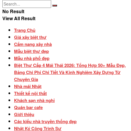
No Result
View All Result
Trang Chủ
Giá xây biệt thự
Cẩm nang xây nhà
Mẫu biệt thự đẹp
Mẫu nhà phố đẹp
Biệt Thự Cấp 4 Mái Thái 2026: Tổng Hợp 50+ Mẫu Đẹp,
Bảng Chi Phí Chi Tiết Và Kinh Nghiệm Xây Dựng Từ
Chuyên Gia
Nhà mái Nhật
Thiết kế nội thất
Khách sạn nhà nghỉ
Quán bar cafe
Giới thiệu
Các kiểu nhà truyền thống đẹp
Nhật Ký Công Trình Sư