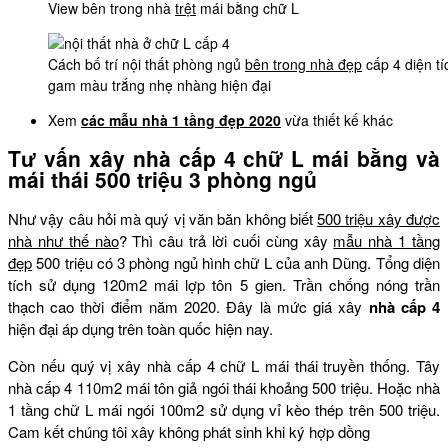
View bên trong nhà
trệt
mái bằng chữ L
Cách bố trí nội thất phòng ngủ
bên trong nhà đẹp
cấp 4 diện t
gam màu trắng nhẹ nhàng hiện đại
Xem
các mẫu nhà 1 tầng đẹp 2020
vừa thiết kế khác
Tư vấn xây nhà cấp 4 chữ L mái bằng và
mái thái 500 triệu 3 phòng ngủ
Như vậy câu hỏi mà quý vị văn băn không biết
500 triệu xây được
nhà như thế nào
? Thì câu trả lời cuối cùng xây
mẫu nhà 1 tầng
đẹp
500 triệu có 3 phòng ngủ hình chữ L của anh Dũng. Tổng diện
tích sử dụng 120m2 mái lợp tôn 5 gien. Trần chống nóng trần
thạch cao thời điểm năm 2020. Đây là mức giá xây
nhà cấp 4
hiện đại áp dụng trên toàn quốc hiện nay.
Còn nếu quý vị xây nhà cấp 4 chữ L mái thái truyền thống. Tây
nhà cấp 4 110m2 mái tôn giả ngói thái khoảng 500 triệu. Hoặc nhà
1 tầng chữ L mái ngói 100m2 sử dụng vỉ kèo thép trên 500 triệu.
Cam kết chúng tôi xây không phát sinh khi ký hợp dồng