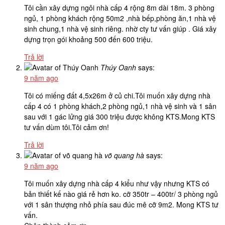
Tôi cần xây dựng ngôi nhà cấp 4 rộng 8m dài 18m. 3 phòng
ngủ, 1 phòng khách rộng 50m2 ,nhà bếp,phòng ăn,1 nhà vệ
sinh chung,1 nhà vệ sinh riêng. nhờ cty tư vấn giúp . Giá xây
dựng trọn gói khoảng 500 đến 600 triệu.
Trả lời
Thúy Oanh
says:
9 năm ago
Tôi có miếng đất 4,5x26m ở củ chi.Tôi muốn xây dựng nhà
cấp 4 có 1 phòng khách,2 phòng ngủ,1 nhà vệ sinh và 1 sân
sau với 1 gác lửng giá 300 triệu được không KTS.Mong KTS
tư vấn dùm tôi.Tôi cảm ơn!
Trả lời
võ quang hà
says:
9 năm ago
Tôi muốn xây dựng nhà cấp 4 kiểu như vậy nhưng KTS có
bản thiết kế nào giá rẻ hơn ko. cỡ 350tr – 400tr/ 3 phòng ngủ
với 1 sân thượng nhỏ phía sau đúc mê cỡ 9m2. Mong KTS tư
vấn.