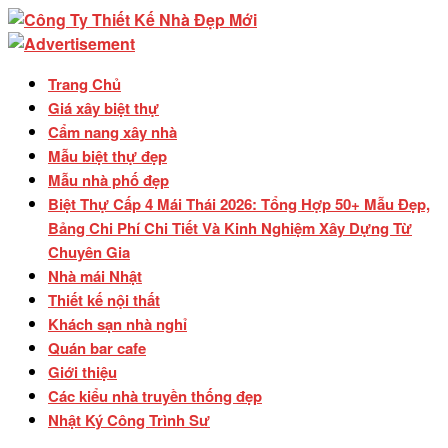
Trang Chủ
Giá xây biệt thự
Cẩm nang xây nhà
Mẫu biệt thự đẹp
Mẫu nhà phố đẹp
Biệt Thự Cấp 4 Mái Thái 2026: Tổng Hợp 50+ Mẫu Đẹp,
Bảng Chi Phí Chi Tiết Và Kinh Nghiệm Xây Dựng Từ
Chuyên Gia
Nhà mái Nhật
Thiết kế nội thất
Khách sạn nhà nghỉ
Quán bar cafe
Giới thiệu
Các kiểu nhà truyền thống đẹp
Nhật Ký Công Trình Sư