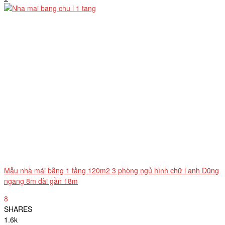
Mẫu nhà mái bằng 1 tầng 120m2 3 phòng ngủ hình chữ l anh Dũng
ngang 8m dài gần 18m
8
SHARES
1.6k