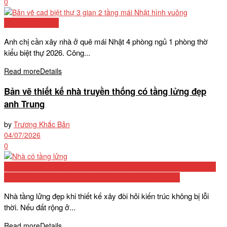
0
Mẫu biệt thự đẹp
Anh chị cần xây nhà ở quê mái Nhật 4 phòng ngủ 1 phòng thờ
kiểu biệt thự 2026. Công...
Read more
Details
Bản vẽ thiết kế nhà truyền thống có tầng lửng đẹp
anh Trung
by
Trương Khắc Bản
04/07/2026
0
Biệt Thự Cấp 4 Mái Thái 2026: Tổng Hợp 50+ Mẫu Đẹp, Bảng Chi
Phí Chi Tiết Và Kinh Nghiệm Xây Dựng Từ Chuyên Gia
Nhà tầng lửng đẹp khi thiết kế xây đòi hỏi kiến trúc không bị lỗi
thời. Nếu đất rộng ở...
Read more
Details