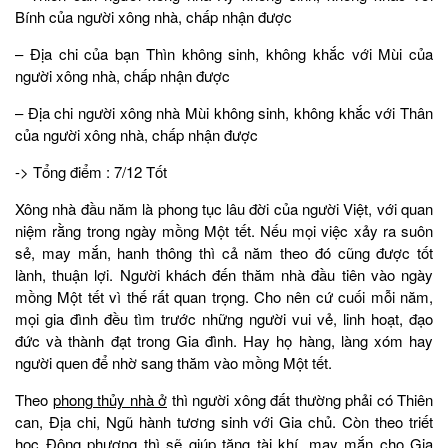
Bính của người xông nhà, chấp nhận được
– Địa chi của bạn Thìn không sinh, không khắc với Mùi của
người xông nhà, chấp nhận được
– Địa chi người xông nhà Mùi không sinh, không khắc với Thân
của người xông nhà, chấp nhận được
-> Tổng điểm : 7/12 Tốt
Xông nhà đầu năm là phong tục lâu đời của người Việt, với quan
niệm rằng trong ngày mồng Một tết. Nếu mọi việc xảy ra suôn
sẻ, may mắn, hanh thông thì cả năm theo đó cũng được tốt
lành, thuận lợi. Người khách đến thăm nhà đầu tiên vào ngày
mồng Một tết vì thế rất quan trọng. Cho nên cứ cuối mỗi năm,
mọi gia đình đều tìm trước những người vui vẻ, linh hoạt, đạo
đức và thành đạt trong Gia đình. Hay họ hàng, làng xóm hay
người quen để nhờ sang thăm vào mồng Một tết.
Theo
phong thủy nhà ở
thì người xông đất thường phải có Thiên
can, Địa chi, Ngũ hành tương sinh với Gia chủ. Còn theo triết
học Đông phương thì sẽ giúp tăng tài khí, may mắn cho Gia