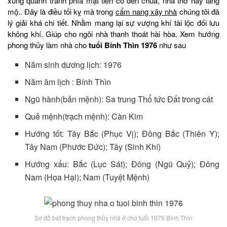
xung quanh tránh phía mặt tiền có đền chùa, nhà thờ hay lăng
mộ.. Đây là điều tối kỵ mà trong
cẩm nang xây nhà
chúng tôi đã
lý giải khá chi tiết. Nhằm mang lại sự vượng khí tài lộc đối lưu
không khí. Giúp cho ngôi nhà thanh thoát hài hòa. Xem hướng
phong thủy làm nhà cho
tuổi Bính Thìn 1976
như sau
Năm sinh dương lịch: 1976
Năm âm lịch : Bính Thìn
Ngũ hành(bản mệnh): Sa trung Thổ tức Đất trong cát
Quẻ mệnh(trạch mệnh): Càn Kim
Hướng tốt: Tây Bắc (Phục Vị); Đông Bắc (Thiên Y);
Tây Nam (Phước Đức); Tây (Sinh Khí)
Hướng xấu: Bắc (Lục Sát); Đông (Ngũ Quỷ); Đông
Nam (Họa Hại); Nam (Tuyệt Mệnh)
Sơ đồ bát trạch phong thủy nhà ở cho tuổi 1976 Bính Thìn