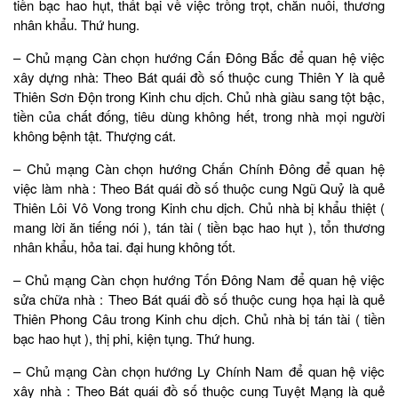
tiền bạc hao hụt, thất bại về việc trồng trọt, chăn nuôi, thương
nhân khẩu. Thứ hung.
– Chủ mạng Càn chọn hướng Cấn Đông Bắc để quan hệ việc
xây dựng nhà: Theo Bát quái đồ số thuộc cung Thiên Y là quẻ
Thiên Sơn Độn trong Kinh chu dịch. Chủ nhà giàu sang tột bậc,
tiền của chất đống, tiêu dùng không hết, trong nhà mọi người
không bệnh tật. Thượng cát.
– Chủ mạng Càn chọn hướng Chấn Chính Đông để quan hệ
việc làm nhà : Theo Bát quái đồ số thuộc cung Ngũ Quỷ là quẻ
Thiên Lôi Vô Vong trong Kinh chu dịch. Chủ nhà bị khẩu thiệt (
mang lời ăn tiếng nói ), tán tài ( tiền bạc hao hụt ), tổn thương
nhân khẩu, hỏa tai. đại hung không tốt.
– Chủ mạng Càn chọn hướng Tốn Đông Nam để quan hệ việc
sửa chữa nhà : Theo Bát quái đồ số thuộc cung họa hại là quẻ
Thiên Phong Câu trong Kinh chu dịch. Chủ nhà bị tán tài ( tiền
bạc hao hụt ), thị phi, kiện tụng. Thứ hung.
– Chủ mạng Càn chọn hướng Ly Chính Nam để quan hệ việc
xây nhà : Theo Bát quái đồ số thuộc cung Tuyệt Mạng là quẻ