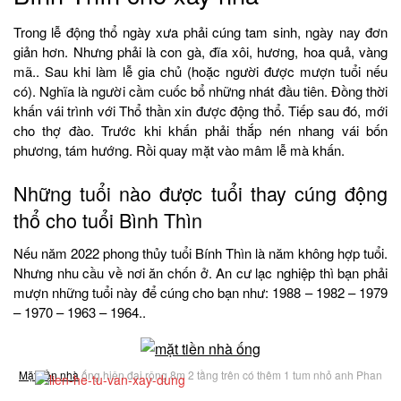
Trong lễ động thổ ngày xưa phải cúng tam sinh, ngày nay đơn
giản hơn. Nhưng phải là con gà, đĩa xôi, hương, hoa quả, vàng
mã.. Sau khi làm lễ gia chủ (hoặc người được mượn tuổi nếu
có). Nghĩa là người cầm cuốc bổ những nhát đầu tiên. Đồng thời
khấn vái trình với Thổ thần xin được động thổ. Tiếp sau đó, mới
cho thợ đào. Trước khi khấn phải thắp nén nhang vái bốn
phương, tám hướng. Rồi quay mặt vào mâm lễ mà khấn.
Những tuổi nào được tuổi thay cúng động
thổ cho tuổi Bình Thìn
Nếu năm 2022 phong thủy tuổi Bính Thìn là năm không hợp tuổi.
Nhưng nhu cầu về nơi ăn chốn ở. An cư lạc nghiệp thì bạn phải
mượn những tuổi này để cúng cho bạn như: 1988 – 1982 – 1979
– 1970 – 1963 – 1964..
Mặt tiền nhà
ống hiện đại rộng 8m 2 tầng trên có thêm 1 tum nhỏ anh Phan