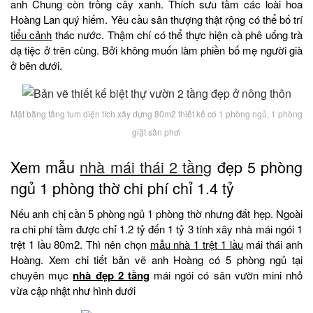
anh Chung còn trồng cây xanh. Thích sưu tầm các loài hoa
Hoàng Lan quý hiếm. Yêu cầu sân thượng thật rộng có thể bố trí
tiểu cảnh
thác nước. Thậm chí có thể thực hiện cà phê uống trà
dạ tiệc ở trên cùng. Bởi không muốn làm phiền bố mẹ người già
ở bên dưới.
Mặt bằng tầng tum diện tích xây dựng 80m2 thiết kế có 1 phòng ngủ, 1 phòng
giặt sân phơi
Xem mẫu
nhà mái thái 2 tầng
đẹp 5 phòng
ngủ 1 phòng thờ chi phí chỉ 1.4 tỷ
Nếu anh chị cần 5 phòng ngủ 1 phòng thờ nhưng đất hẹp. Ngoài
ra chi phí tầm được chỉ 1.2 tỷ đến 1 tỷ 3 tính xây nhà mái ngói 1
trệt 1 lầu 80m2. Thì nên chọn
mẫu nhà 1 trệt 1 lầu
mái thái anh
Hoàng. Xem chi tiết bản vẽ anh Hoàng có 5 phòng ngủ tại
chuyên mục
nhà đẹp 2 tầng
mái ngói có sân vườn mini nhỏ
vừa cập nhật như hình dưới