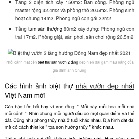
Tầng 2 diện tích xây 150m2: Ban công. Phòng ngủ
master rộng 32.4m2 và phòng thờ 20.5m2. Phòng sinh
hoạt chung 14m2. Phòng ngủ con gái 22m2
Tầng
tum sân thượng
80m2 xây dựng: Phòng ngủ con
trai 17m2. Phòng giặt, sân phơi, sân chơi rộng 26.5m2
Phối cảnh mặt tiền
biệt thự sân vườn 2 tầng
đẹp hiện đại gam màu nắng của
gia đình anh Chung
Các hình ảnh biệt thự
nhà vườn đẹp nhất
Việt Nam mới
Các bậc tiền bối hay ví von rằng: ” Mỗi cây mỗi hoa mỗi nhà
mỗi cảnh “. Nhìn chung mỗi người đều có một quan điểm và thế
đất. Cũng như phong thủy nhà ở tuổi khác nhau. Địa hình đất đai
mà có cách thiết kế ” tọa sơn hướng thủy ” khác nhau.
Thậm chí anh chị đất không hợp hướng nhà. Hay năm nay