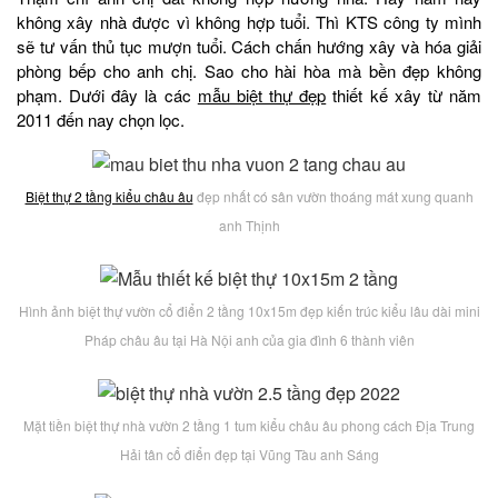
không xây nhà được vì không hợp tuổi. Thì KTS công ty mình
sẽ tư vấn thủ tục mượn tuổi. Cách chấn hướng xây và hóa giải
phòng bếp cho anh chị. Sao cho hài hòa mà bền đẹp không
phạm. Dưới đây là các
mẫu biệt thự đẹp
thiết kế xây từ năm
2011 đến nay chọn lọc.
Biệt thự 2 tầng kiểu châu âu
đẹp nhất có sân vườn thoáng mát xung quanh
anh Thịnh
Hình ảnh biệt thự vườn cổ điển 2 tầng 10x15m đẹp kiến trúc kiểu lâu dài mini
Pháp châu âu tại Hà Nội anh của gia đình 6 thành viên
Mặt tiền biệt thự nhà vườn 2 tầng 1 tum kiểu châu âu phong cách Địa Trung
Hải tân cổ điển đẹp tại Vũng Tàu anh Sáng