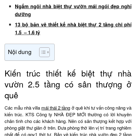
Ngắm ngôi nhà biệt thự vườn mái ngói đẹp nghỉ
dưỡng
13 bộ bản vẽ thiết kế nhà biệt thự 2 tầng chi phí
1.5 – 1.6 tỷ
Nội dung
Kiến trúc thiết kế biệt thự nhà
vườn 2.5 tầng có sân thượng ở
quê
Các mẫu nhà villa
mái thái 2 tầng
ở quê khi tư vấn công năng và
kiến trúc. KTS Công ty NHÀ ĐẸP MỚI thường có lời khuyên
chân tình cho các khách hàng. Nên có sân thượng kết hợp với
phòng giặt thư giãn ở trên. Đưa phòng thờ lên vị trí trang nghiêm
nhất để có gov1 thờ tự. Bản vẽ
kiến trúc nhà vườn
đẹp 2 tầng