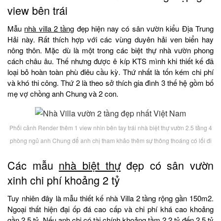
view bên trái
Mẫu
nhà villa 2 tầng
đẹp hiện nay có sân vườn kiểu Địa Trung
Hải này. Rất thích hợp với các vùng duyên hải ven biển hay
nông thôn. Mặc dù là một trong các biệt thự nhà vườn phong
cách châu âu. Thế nhưng được ê kíp KTS mình khi thiết kế đã
loại bỏ hoàn toàn phù điêu cầu kỳ. Thứ nhất là tốn kém chi phí
và khó thi công. Thứ 2 là theo sở thích gia đình 3 thế hệ gồm bố
mẹ vợ chồng anh Chung và 2 con.
Phối cảnh Render thêm 1 view nhìn bên tay trái nhà biệt thự vườn 2.5 tầng 4
phòng ngủ anh Chung để anh chị tham khảo thêm sự thông thoáng có lối đi
Các mẫu
nhà biệt thự
đẹp có sân vườn
xinh chi phí khoảng 2 tỷ
Tuy nhiên đây là mẫu thiết kế nhà Villa 2 tầng rộng gần 150m2.
Ngoại thất hiện đại ốp đá cao cấp và chi phí khá cao khoảng
gần 2.5 tỷ. Nếu anh chị có tài chính khoảng tầm 2.2 tỷ đến 2.5 tỷ