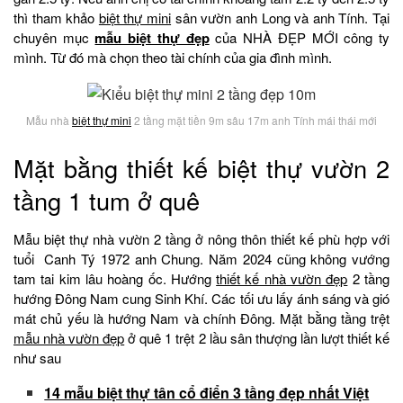
thì tham khảo
biệt thự mini
sân vườn anh Long và anh Tính. Tại
chuyên mục
mẫu biệt thự đẹp
của NHÀ ĐẸP MỚI công ty
mình. Từ đó mà chọn theo tài chính của gia đình mình.
Mẫu nhà
biệt thự mini
2 tầng mặt tiền 9m sâu 17m anh Tính mái thái mới
Mặt bằng thiết kế biệt thự vườn 2
tầng 1 tum ở quê
Mẫu biệt thự nhà vườn 2 tầng ở nông thôn thiết kế phù hợp với
tuổi Canh Tý 1972 anh Chung. Năm 2024 cũng không vướng
tam tai kim lâu hoàng ốc. Hướng
thiết kế nhà vườn đẹp
2 tầng
hướng Đông Nam cung Sinh Khí. Các tối ưu lấy ánh sáng và gió
mát chủ yếu là hướng Nam và chính Đông. Mặt bằng tầng trệt
mẫu nhà vườn đẹp
ở quê 1 trệt 2 lầu sân thượng lần lượt thiết kế
như sau
14 mẫu biệt thự tân cổ điển 3 tầng đẹp nhất Việt