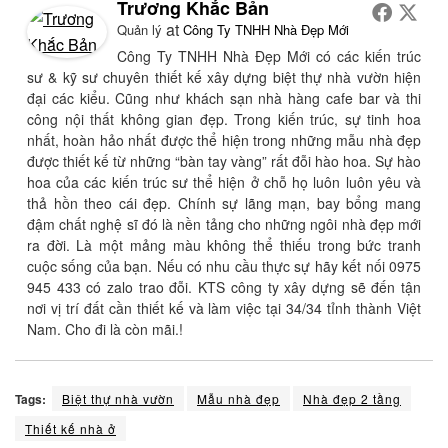
Trương Khắc Bản
at
Quản lý
Công Ty TNHH Nhà Đẹp Mới
Công Ty TNHH Nhà Đẹp Mới có các kiến trúc
sư & kỹ sư chuyên thiết kế xây dựng biệt thự nhà vườn hiện
đại các kiểu. Cũng như khách sạn nhà hàng cafe bar và thi
công nội thất không gian đẹp. Trong kiến trúc, sự tinh hoa
nhất, hoàn hảo nhất được thể hiện trong những mẫu nhà đẹp
được thiết kế từ những “bàn tay vàng” rất đỗi hào hoa. Sự hào
hoa của các kiến trúc sư thể hiện ở chỗ họ luôn luôn yêu và
thả hồn theo cái đẹp. Chính sự lãng mạn, bay bổng mang
đậm chất nghệ sĩ đó là nền tảng cho những ngôi nhà đẹp mới
ra đời. Là một mảng màu không thể thiếu trong bức tranh
cuộc sống của bạn. Nếu có nhu cầu thực sự hãy kết nối 0975
945 433 có zalo trao đỗi. KTS công ty xây dựng sẽ đến tận
nơi vị trí đất cần thiết kế và làm việc tại 34/34 tỉnh thành Việt
Nam. Cho đi là còn mãi.!
Tags:
Biệt thự nhà vườn
Mẫu nhà đẹp
Nhà đẹp 2 tầng
Thiết kế nhà ở