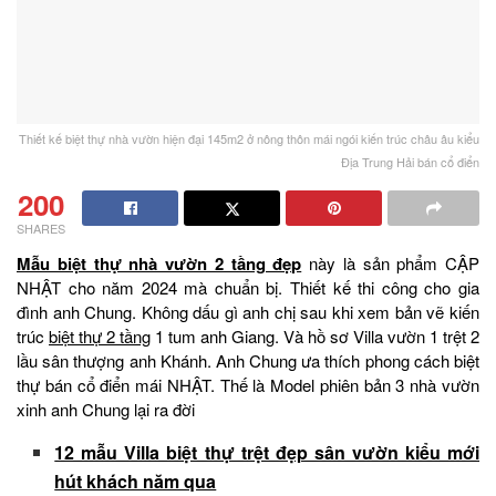
Thiết kế biệt thự nhà vườn hiện đại 145m2 ở nông thôn mái ngói kiến trúc châu âu kiểu
Địa Trung Hải bán cổ điển
200
SHARES
Mẫu biệt thự nhà vườn 2 tầng đẹp
này là sản phẩm CẬP
NHẬT cho năm 2024 mà chuẩn bị. Thiết kế thi công cho gia
đình anh Chung. Không dấu gì anh chị sau khi xem bản vẽ kiến
trúc
biệt thự 2 tầng
1 tum anh Giang. Và hồ sơ Villa vườn 1 trệt 2
lầu sân thượng anh Khánh. Anh Chung ưa thích phong cách biệt
thự bán cổ điển mái NHẬT. Thế là Model phiên bản 3 nhà vườn
xinh anh Chung lại ra đời
12 mẫu Villa biệt thự trệt đẹp sân vườn kiểu mới
hút khách năm qua