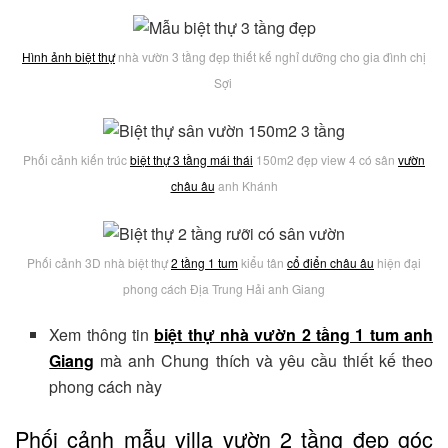
Hình ảnh biệt thự
nhà vườn 3 tầng đẹp thiết kế nghỉ dưỡng cho gia đình chị
Sợi
Phối cảnh kiến trúc
biệt thự 3 tầng mái thái
150m2 đẹp view 4 có sân
vườn
châu âu
anh Khánh
Phối cảnh 3D nhà biệt thự
2 tầng 1 tum
kiểu tân
cổ điển châu âu
hiện đại
phong cách Địa Trung Hải anh Giang
Xem thông tin
biệt thự nhà vườn 2 tầng 1 tum anh
Giang
mà anh Chung thích và yêu cầu thiết kế theo
phong cách này
Phối cảnh mẫu villa vườn 2 tầng đẹp góc