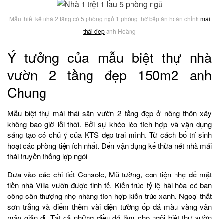
Mẫu thiết kế nhà 2 tầng có 5 phòng ngủ 1 phòng thờ bếp ăn hoàn chỉnh
mái
thái đẹp
anh Hoàng
Ý tưởng của mẫu biệt thự nhà
vườn 2 tầng đẹp 150m2 anh
Chung
Mẫu
biệt thự mái thái
sân vườn 2 tầng đẹp ở nông thôn xây
không bao giờ lỗi thời. Bởi sự khéo léo tích hợp và vận dụng
sáng tạo có chủ ý của KTS đẹp trai mình. Từ cách bố trí sinh
hoạt các phòng tiện ích nhất. Đến vận dụng kế thừa nét nhà mái
thái truyền thống lợp ngói.
Đưa vào các chi tiết Console, Mũ tường, con tiện nhẹ để mặt
tiền
nhà Villa
vườn được tinh tế. Kiến trúc tỷ lệ hài hòa có ban
công sân thượng nhẹ nhàng tích hợp kiến trúc xanh. Ngoại thất
sơn trắng và điểm thêm vài diện tường ốp đá màu vàng vân
mây giản dị. Tất cả những điều đó làm cho ngôi biệt thự vườn