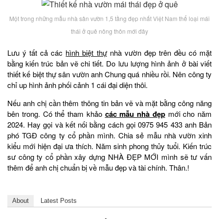
Một trong những mẫu nhà sân vườn 1,5 tầng đẹp nhất Việt Nam thể loại mái
thái ở quê nông thôn mới đây
Lưu ý tất cả các
hình biệt thự
nhà vườn đẹp trên đều có mặt
bằng kiến trúc bản vẽ chi tiết. Do lưu lượng hình ảnh ở bài viết
thiết kế biệt thự sân vườn anh Chung quá nhiều rồi. Nên công ty
chỉ up hình ảnh phối cảnh 1 cái đại diện thôi.
Nếu anh chị cần thêm thông tin bản vẽ và mặt bằng công năng
bên trong. Có thể tham khảo
các mẫu nhà đẹp
mới cho năm
2024. Hay gọi và kết nối bằng cách gọi 0975 945 433 anh Bản
phó TGĐ công ty cổ phần mình. Chia sẻ mẫu nhà vườn xinh
kiểu mới hiện đại ưa thích. Năm sinh phong thủy tuổi. Kiến trúc
sư công ty cổ phần xây dựng NHÀ ĐẸP MỚI mình sẽ tư vấn
thêm để anh chị chuẩn bị về mẫu đẹp và tài chính. Thân.!
About
Latest Posts