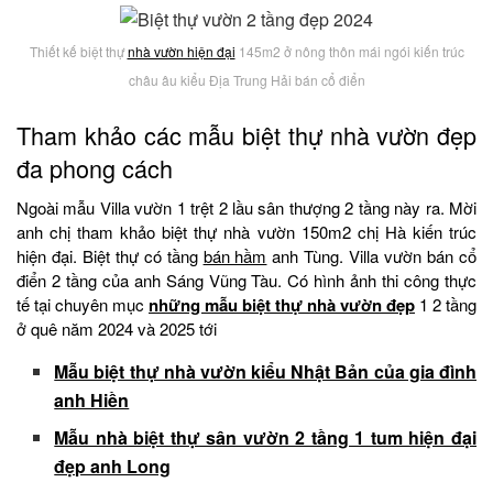
Thiết kế biệt thự
nhà vườn hiện đại
145m2 ở nông thôn mái ngói kiến trúc
châu âu kiểu Địa Trung Hải bán cổ điển
Tham khảo các mẫu biệt thự nhà vườn đẹp
đa phong cách
Ngoài mẫu Villa vườn 1 trệt 2 lầu sân thượng 2 tầng này ra. Mời
anh chị tham khảo biệt thự nhà vườn 150m2 chị Hà kiến trúc
hiện đại. Biệt thự có tầng
bán hầm
anh Tùng. Villa vườn bán cổ
điển 2 tầng của anh Sáng Vũng Tàu. Có hình ảnh thi công thực
tế tại chuyên mục
những mẫu biệt thự nhà vườn đẹp
1 2 tầng
ở quê năm 2024 và 2025 tới
Mẫu biệt thự nhà vườn kiểu Nhật Bản của gia đình
anh Hiền
Mẫu nhà biệt thự sân vườn 2 tầng 1 tum hiện đại
đẹp anh Long