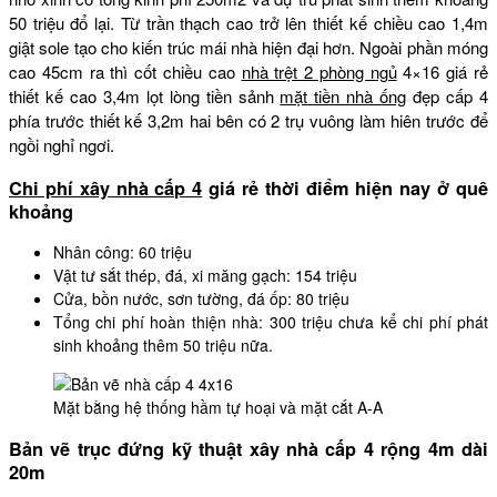
50 triệu đổ lại. Từ trần thạch cao trở lên thiết kế chiều cao 1,4m
giật sole tạo cho kiến trúc mái nhà hiện đại hơn. Ngoài phần móng
cao 45cm ra thì cốt chiều cao
nhà trệt 2 phòng ngủ
4×16 giá rẻ
thiết kế cao 3,4m lọt lòng tiền sảnh
mặt tiền nhà ống
đẹp cấp 4
phía trước thiết kế 3,2m hai bên có 2 trụ vuông làm hiên trước để
ngồi nghỉ ngơi.
Chi phí xây nhà cấp 4
giá rẻ thời điểm hiện nay ở quê
khoảng
Nhân công: 60 triệu
Vật tư sắt thép, đá, xi măng gạch: 154 triệu
Cửa, bồn nước, sơn tường, đá ốp: 80 triệu
Tổng chi phí hoàn thiện nhà: 300 triệu chưa kể chi phí phát
sinh khoảng thêm 50 triệu nữa.
Mặt bằng hệ thống hầm tự hoại và mặt cắt A-A
Bản vẽ trục đứng kỹ thuật xây nhà cấp 4 rộng 4m dài
20m