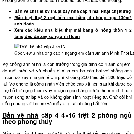
khoảng 80m2 còn chừa sân trước hai bên và sau cho thoáng.
Bản vẽ chi tiết kỹ thuật xây nhà cấp 4 mái Nhật chị Mừng
Mẫu biệt thự 2 mặt tiền mái bằng 4 phòng ngủ 130m2
anh Hoàn
Xem các kiểu nhà biệt thự mái bằng ở nông thôn 1 2
tầng đẹp đã xây xong anh Hoàn
Góc view 3 nhà ống cấp 4 ngang 4m dài 16m anh Minh Thới La
Vợ chồng anh Minh là con trưởng trong gia đình có 4 anh chị em,
do mới cưới vợ và chuẩn bị sinh em bé nên hai vợ chồng anh
muốn có xây nhà giá rẻ chi phí khoảng 250 triệu đến 300 triệu đổ
lại. Vợ chồng là công nhân viên chức cấp xã nên sau khi được bố
mẹ hỗ trợ cộng thêm vay mượn ngân hàng được thêm một ít nên
muốn sống tự lập và có không gian sinh hoạt riêng tư. Chứ đôi khi
sống chung với ba mẹ và mấy em trai út cũng bất tiện.
Bản vẽ nhà
cấp 4 4×16 trệt 2 phòng ngủ
theo phong thủy
Mẫu nhà cấp 4 hiện đại 4×19 đơn giản thiết kế theo phong thủy