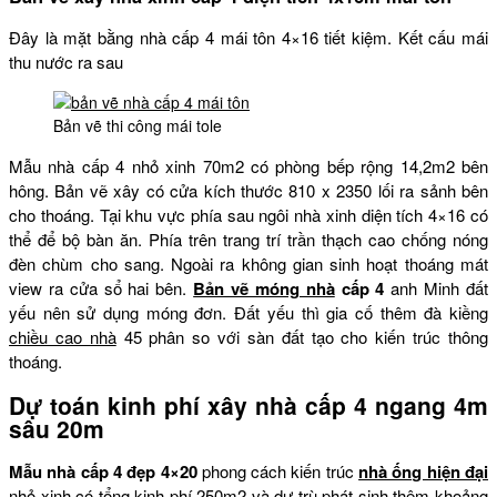
Đây là mặt bằng nhà cấp 4 mái tôn 4×16 tiết kiệm. Kết cấu mái
thu nước ra sau
Bản vẽ thi công mái tole
Mẫu nhà cấp 4 nhỏ xinh 70m2 có phòng bếp rộng 14,2m2 bên
hông. Bản vẽ xây có cửa kích thước 810 x 2350 lối ra sảnh bên
cho thoáng. Tại khu vực phía sau ngôi nhà xinh diện tích 4×16 có
thể để bộ bàn ăn. Phía trên trang trí trần thạch cao chống nóng
đèn chùm cho sang. Ngoài ra không gian sinh hoạt thoáng mát
view ra cửa sổ hai bên.
Bản vẽ móng nhà
cấp 4
anh Minh đất
yếu nên sử dụng móng đơn. Đất yếu thì gia cố thêm đà kiềng
chiều cao nhà
45 phân so với sàn đất tạo cho kiến trúc thông
thoáng.
Dự toán kinh phí xây nhà cấp 4 ngang 4m
sâu 20m
Mẫu nhà cấp 4 đẹp 4×20
phong cách kiến trúc
nhà ống hiện đại
nhỏ xinh có tổng kinh phí 250m2 và dự trù phát sinh thêm khoảng