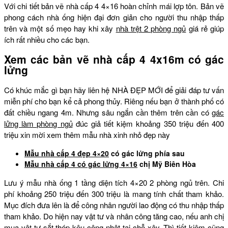
Với chi tiết bản vẽ nhà cấp 4 4×16 hoàn chỉnh mái lợp tôn. Bản vẽ
phong cách nhà ống hiện đại đơn giản cho người thu nhập thấp
trên và một số mẹo hay khi xây
nhà trệt 2 phòng ngủ
giá rẻ giúp
ích rất nhiều cho các bạn.
Xem các bản vẽ nhà cấp 4 4x16m có gác
lửng
Có khúc mắc gì bạn hãy liên hệ NHÀ ĐẸP MỚI để giải đáp tư vấn
miễn phí cho bạn kể cả phong thủy. Riêng nếu bạn ở thành phố có
đất chiều ngang 4m. Nhưng sâu ngắn cần thêm trên cần có
gác
lửng làm phòng ngủ
đúc giả tiết kiệm khoảng 350 triệu đến 400
triệu xin mời xem thêm mẫu nhà xinh nhỏ đẹp này
Mẫu nhà cấp 4 đẹp 4×20
có gác lửng phía sau
Mẫu nhà cấp 4 có gác lửng 4×16
chị Mỹ Biên Hòa
Lưu ý mẫu nhà ống 1 tầng diện tích 4×20 2 phòng ngủ trên. Chi
phí khoảng 250 triệu đến 300 triệu là mang tính chất tham khảo.
Mục đích đưa lên là để công nhân người lao động có thu nhập thấp
tham khảo. Do hiện nay vật tư và nhân công tăng cao, nếu anh chị
mua vật tư sắt thép kêu công nhật tại chỗ xây. Thì tiết kiệm cũng