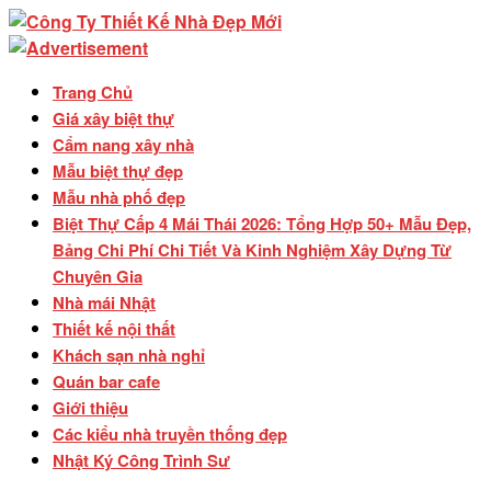
Trang Chủ
Giá xây biệt thự
Cẩm nang xây nhà
Mẫu biệt thự đẹp
Mẫu nhà phố đẹp
Biệt Thự Cấp 4 Mái Thái 2026: Tổng Hợp 50+ Mẫu Đẹp,
Bảng Chi Phí Chi Tiết Và Kinh Nghiệm Xây Dựng Từ
Chuyên Gia
Nhà mái Nhật
Thiết kế nội thất
Khách sạn nhà nghỉ
Quán bar cafe
Giới thiệu
Các kiểu nhà truyền thống đẹp
Nhật Ký Công Trình Sư