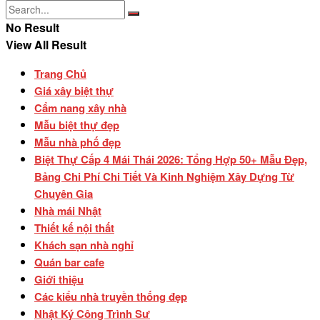
No Result
View All Result
Trang Chủ
Giá xây biệt thự
Cẩm nang xây nhà
Mẫu biệt thự đẹp
Mẫu nhà phố đẹp
Biệt Thự Cấp 4 Mái Thái 2026: Tổng Hợp 50+ Mẫu Đẹp,
Bảng Chi Phí Chi Tiết Và Kinh Nghiệm Xây Dựng Từ
Chuyên Gia
Nhà mái Nhật
Thiết kế nội thất
Khách sạn nhà nghỉ
Quán bar cafe
Giới thiệu
Các kiểu nhà truyền thống đẹp
Nhật Ký Công Trình Sư