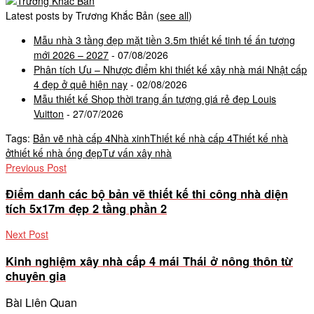
Latest posts by Trương Khắc Bản
(
see all
)
Mẫu nhà 3 tầng đẹp mặt tiền 3.5m thiết kế tinh tế ấn tượng
mới 2026 – 2027
- 07/08/2026
Phân tích Ưu – Nhược điểm khi thiết kế xây nhà mái Nhật cấp
4 đẹp ở quê hiện nay
- 02/08/2026
Mẫu thiết kế Shop thời trang ấn tượng giá rẻ đẹp Louis
Vuitton
- 27/07/2026
Tags:
Bản vẽ nhà cấp 4
Nhà xinh
Thiết kế nhà cấp 4
Thiết kế nhà
ở
thiết kế nhà ống đẹp
Tư vấn xây nhà
Previous Post
Điểm danh các bộ bản vẽ thiết kế thi công nhà diện
tích 5x17m đẹp 2 tầng phần 2
Next Post
Kinh nghiệm xây nhà cấp 4 mái Thái ở nông thôn từ
chuyên gia
Bài Liên Quan