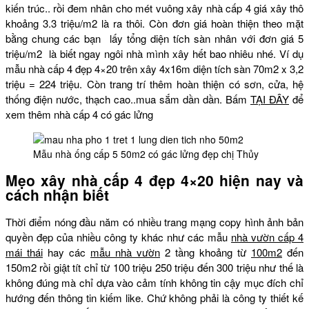
kiến trúc.. rồi đem nhân cho mét vuông xây nhà cấp 4 giá xây thô
khoảng 3.3 triệu/m2 là ra thôi. Còn đơn giá hoàn thiện theo mặt
bằng chung các bạn lấy tổng diện tích sàn nhân với đơn giá 5
triệu/m2 là biết ngay ngôi nhà mình xây hết bao nhiêu nhé. Ví dụ
mẫu nhà cấp 4 đẹp 4×20 trên xây 4x16m diện tích sàn 70m2 x 3,2
triệu = 224 triệu. Còn trang trí thêm hoàn thiện có sơn, cửa, hệ
thống điện nước, thạch cao..mua sắm dần dần. Bấm
TẠI ĐÂY
để
xem thêm nhà cấp 4 có gác lửng
Mẫu nhà ống cấp 5 50m2 có gác lửng đẹp chị Thủy
Mẹo xây nhà cấp 4 đẹp 4×20 hiện nay và
cách nhận biết
Thời điểm nóng đầu năm có nhiều trang mạng copy hình ảnh bản
quyền đẹp của nhiều công ty khác như các mẫu
nhà vườn cấp 4
mái thái
hay các
mẫu nhà vườn
2 tầng khoảng từ
100m2
đến
150m2 rồi giật tít chỉ từ 100 triệu 250 triệu đến 300 triệu như thế là
không đúng mà chỉ dựa vào cảm tính không tin cậy mục đích chỉ
hướng đến thông tin kiếm like. Chứ không phải là công ty thiết kế