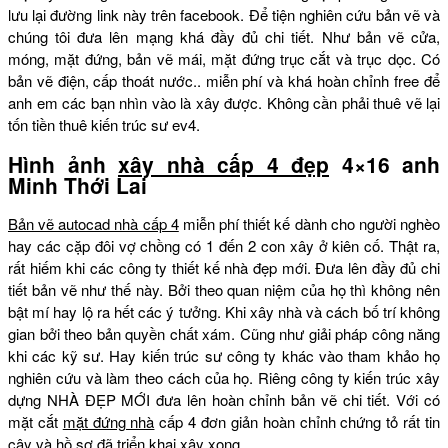
lưu lại đường link này trên facebook. Để tiện nghiên cứu bản vẽ và
chúng tôi đưa lên mạng khá đầy đủ chi tiết. Như bản vẽ cửa,
móng, mặt đứng, bản vẽ mái, mặt đứng trục cắt và trục dọc. Có
bản vẽ điện, cấp thoát nước.. miễn phí và khá hoàn chỉnh free để
anh em các bạn nhìn vào là xây được. Không cần phải thuê vẽ lại
tốn tiền thuê kiến trúc sư ev4.
Hình ảnh
xây nhà cấp 4 đẹp
4×16 anh
Minh Thới Lai
Bản vẽ autocad nhà cấp 4
miễn phí thiết kế dành cho người nghèo
hay các cặp đôi vợ chồng có 1 đến 2 con xây ở kiên cố. Thật ra,
rất hiếm khi các công ty thiết kế nhà đẹp mới. Đưa lên đầy đủ chi
tiết bản vẽ như thế này. Bởi theo quan niệm của họ thì không nên
bật mí hay lộ ra hết các ý tưởng. Khi xây nhà và cách bố trí không
gian bởi theo bản quyền chất xám. Cũng như giải pháp công năng
khi các kỹ sư. Hay kiến trúc sư công ty khác vào tham khảo họ
nghiên cứu và làm theo cách của họ. Riêng công ty kiến trúc xây
dựng NHÀ ĐẸP MỚI đưa lên hoàn chỉnh bản vẽ chi tiết. Với có
mặt cắt
mặt đứng nhà
cấp 4 đơn giản hoàn chỉnh chứng tỏ rất tin
cậy và hồ sơ đã triển khai xây xong.