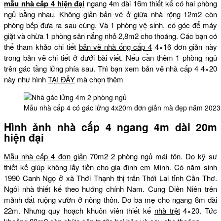
mẫu nhà cấp 4 hiện đại
ngang 4m dài 16m thiết kế có hai phòng
ngủ bằng nhau. Không giản bản vẽ ở giữa
nhà rộng
12m2 còn
phòng bếp đưa ra sau cùng. Và 1 phòng vệ sinh, có góc để máy
giặt và chừa 1 phòng sân nắng nhỏ 2,8m2 cho thoáng. Các bạn có
thể tham khảo chi tiết
bản vẽ nhà ống cấp 4
4×16 đơn giản này
trong bản vẽ chi tiết ở dưới bài viết. Nếu cần thêm 1 phòng ngủ
trên gác tầng lửng phía sau. Thì bạn xem bản vẽ nhà cấp 4 4×20
này như hình
TẠI ĐÂY
mà chọn thêm
Mẫu nhà cấp 4 có gác lửng 4x20m đơn giản mà đẹp năm 2023
Hình ảnh nhà cấp 4 ngang 4m dài 20m
hiện đại
Mẫu nhà cấp 4 đơn giản
70m2 2 phòng ngủ mái tôn. Do kỹ sư
thiết kế giúp không lấy tiền cho gia đình em Minh. Có năm sinh
1990 Canh Ngọ ở xã Thới Thạnh thị trấn Thới Lai tỉnh Cần Thơ.
Ngôi nhà thiết kế theo hướng chính Nam. Cung Diên Niên trên
mảnh đất ruộng vườn ở nông thôn. Do ba mẹ cho ngang 8m dài
22m. Nhưng quy hoạch khuôn viên thiết kế
nhà trệt
4×20. Tức