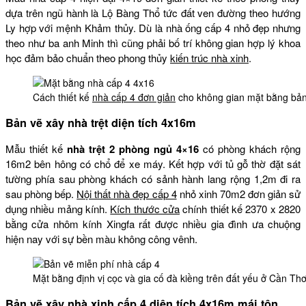
dựa trên ngũ hành là Lộ Bàng Thổ tức đất ven đường theo hướng
Ly hợp với mệnh Khảm thủy. Dù là nhà ống cấp 4 nhỏ đẹp nhưng
theo như ba anh Minh thì cũng phải bố trí không gian hợp lý khoa
học đảm bảo chuẩn theo phong thủy
kiến trúc nhà xinh
.
Cách thiết kế
nhà cấp 4 đơn giản
cho không gian mặt bằng bản
Bản vẽ xây nhà trệt diện tích 4x16m
Mẫu thiết kế
nhà trệt 2 phòng ngủ 4×16
có phòng khách rộng
16m2 bên hông có chổ để xe máy. Kết hợp với tủ gỗ thờ đặt sát
tường phía sau phòng khách có sảnh hành lang rộng 1,2m đi ra
sau phòng bếp.
Nội thất nhà đẹp cấp 4
nhỏ xinh 70m2 đơn giản sử
dụng nhiều mảng kính.
Kích thước cửa
chính thiết kế 2370 x 2820
bằng cửa nhôm kính Xingfa rất được nhiều gia đình ưa chuộng
hiện nay với sự bền màu không công vênh.
Mặt bằng định vị cọc và gia cố đà kiềng trên đất yếu ở Cần Th
Bản vẽ xây nhà xinh cấp 4 diện tích 4x16m mái tôn