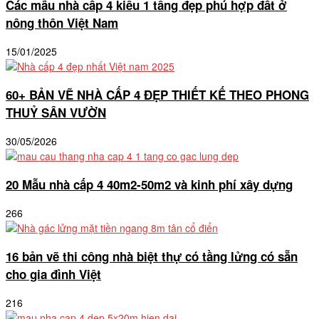
Các mẫu nhà cấp 4 kiểu 1 tầng đẹp phú hợp đất ở
nông thôn Việt Nam
15/01/2025
60+ BẢN VẼ NHÀ CẤP 4 ĐẸP THIẾT KẾ THEO PHONG
THUỶ SÂN VƯỜN
30/05/2026
20 Mẫu nhà cấp 4 40m2-50m2 và kinh phí xây dựng
266
16 bản vẽ thi công nhà biệt thự có tầng lửng có sẵn
cho gia đình Việt
216