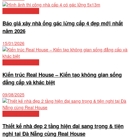
Cẩm nang xây nhà
Báo giá xây nhà ống gác lửng cấp 4 đẹp mới nhất
năm 2026
15/01/2026
Cẩm nang xây nhà
Kiến trúc Real House – Kiến tạo không gian sống
đẳng cấp và khác biệt
09/08/2025
Cẩm nang xây nhà
Thiết kế nhà đẹp 2 tầng hiện đại sang trọng & tiện
nghi tại Đà Nẵng cùng Real House