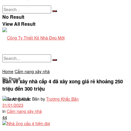
No Result
View All Result
Home
Cẩm nang xây nhà
No Result
Bản vẽ xây nhà cấp 4 đã xây xong giá rẻ khoảng 250
triệu đến 300 triệu
by
Trương Khắc Bản
View All Result
31/01/2023
in
Cẩm nang xây nhà
44