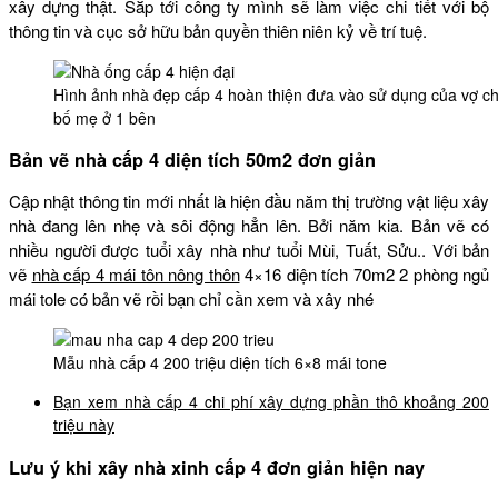
xây dựng thật. Sắp tới công ty mình sẽ làm việc chi tiết với bộ
thông tin và cục sở hữu bản quyền thiên niên kỷ về trí tuệ.
Hình ảnh nhà đẹp cấp 4 hoàn thiện đưa vào sử dụng của vợ c
bố mẹ ở 1 bên
Bản vẽ nhà cấp 4 diện tích 50m2 đơn giản
Cập nhật thông tin mới nhất là hiện đầu năm thị trường vật liệu xây
nhà đang lên nhẹ và sôi động hẳn lên. Bởi năm kia. Bản vẽ có
nhiều người được tuổi xây nhà như tuổi Mùi, Tuất, Sửu.. Với bản
vẽ
nhà cấp 4 mái tôn nông thôn
4×16 diện tích 70m2 2 phòng ngủ
mái tole có bản vẽ rồi bạn chỉ cần xem và xây nhé
Mẫu nhà cấp 4 200 triệu diện tích 6×8 mái tone
Bạn xem nhà cấp 4 chi phí xây dựng phần thô khoảng 200
triệu này
Lưu ý khi xây nhà xinh cấp 4 đơn giản hiện nay