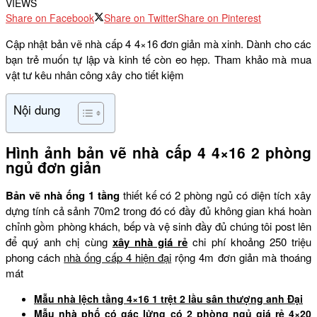
VIEWS
Share on Facebook
Share on Twitter
Share on Pinterest
Cập nhật bản vẽ nhà cấp 4 4×16 đơn giản mà xinh. Dành cho các
bạn trẻ muốn tự lập và kinh tế còn eo hẹp. Tham khảo mà mua
vật tư kêu nhân công xây cho tiết kiệm
Nội dung
Hình ảnh bản vẽ nhà cấp 4 4×16 2 phòng
ngủ đơn giản
Bản vẽ nhà ống 1 tầng
thiết kế có 2 phòng ngủ có diện tích xây
dựng tính cả sảnh 70m2 trong đó có đầy đủ không gian khá hoàn
chỉnh gồm phòng khách, bếp và vệ sinh đầy đủ chúng tôi post lên
để quý anh chị cùng
xây nhà giá rẻ
chi phí khoảng 250 triệu
phong cách
nhà ống cấp 4 hiện đại
rộng 4m đơn giản mà thoáng
mát
Mẫu nhà lệch tầng 4×16 1 trệt 2 lầu sân thượng anh Đại
Mẫu nhà phố có gác lửng có 2 phòng ngủ giá rẻ 4×20