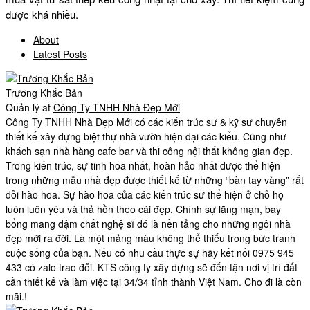
được khá nhiều.
About
Latest Posts
Trương Khắc Bản
Quản lý
at
Công Ty TNHH Nhà Đẹp Mới
Công Ty TNHH Nhà Đẹp Mới có các kiến trúc sư & kỹ sư chuyên
thiết kế xây dựng biệt thự nhà vườn hiện đại các kiểu. Cũng như
khách sạn nhà hàng cafe bar và thi công nội thất không gian đẹp.
Trong kiến trúc, sự tinh hoa nhất, hoàn hảo nhất được thể hiện
trong những mẫu nhà đẹp được thiết kế từ những “bàn tay vàng” rất
đỗi hào hoa. Sự hào hoa của các kiến trúc sư thể hiện ở chỗ họ
luôn luôn yêu và thả hồn theo cái đẹp. Chính sự lãng mạn, bay
bổng mang đậm chất nghệ sĩ đó là nền tảng cho những ngôi nhà
đẹp mới ra đời. Là một mảng màu không thể thiếu trong bức tranh
cuộc sống của bạn. Nếu có nhu cầu thực sự hãy kết nối 0975 945
433 có zalo trao đỗi. KTS công ty xây dựng sẽ đến tận nơi vị trí đất
cần thiết kế và làm việc tại 34/34 tỉnh thành Việt Nam. Cho đi là còn
mãi.!