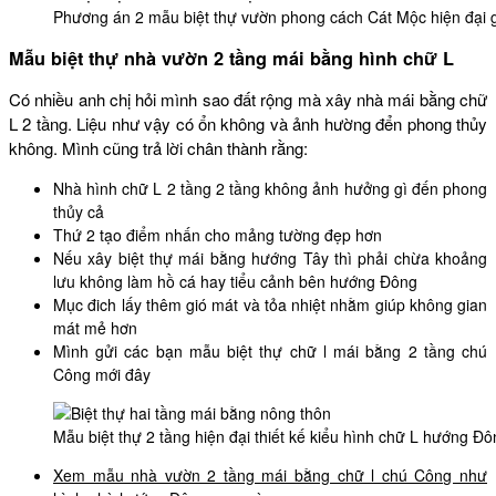
Phương án 2 mẫu biệt thự vườn phong cách Cát Mộc hiện đại 
Mẫu biệt thự nhà vườn 2 tầng mái bằng hình chữ L
Có nhiều anh chị hỏi mình sao đất rộng mà xây nhà mái bằng chữ
L 2 tầng. Liệu như vậy có ổn không và ảnh hường đển phong thủy
không. Mình cũng trả lời chân thành rằng:
Nhà hình chữ L 2 tầng 2 tầng không ảnh hưởng gì đến phong
thủy cả
Thứ 2 tạo điểm nhấn cho mảng tường đẹp hơn
Nếu xây biệt thự mái bằng hướng Tây thì phải chừa khoảng
lưu không làm hồ cá hay tiểu cảnh bên hướng Đông
Mục đich lấy thêm gió mát và tỏa nhiệt nhằm giúp không gian
mát mẻ hơn
Mình gửi các bạn mẫu biệt thự chữ l mái bằng 2 tầng chú
Công mới đây
Mẫu biệt thự 2 tầng hiện đại thiết kế kiểu hình chữ L hướng 
Xem mẫu nhà vườn 2 tầng mái bằng chữ l chú Công như