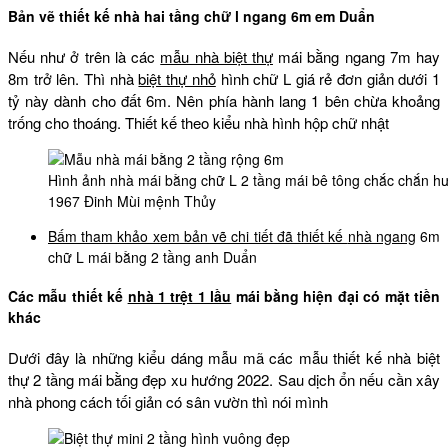
Bản vẽ thiết kế nhà hai tầng chữ l ngang 6m em Duẩn
Nếu như ở trên là các
mẫu nhà biệt thự
mái bằng ngang 7m hay
8m trở lên. Thì nhà
biệt thự nhỏ
hình chữ L giá rẻ đơn giản dưới 1
tỷ này dành cho đất 6m. Nên phía hành lang 1 bên chừa khoảng
trống cho thoáng. Thiết kế theo kiểu nhà hình hộp chữ nhật
Hình ảnh nhà mái bằng chữ L 2 tầng mái bê tông chắc chắn 
1967 Đinh Mùi mệnh Thủy
Bấm tham khảo xem bản vẽ chi tiết đã thiết kế
nhà ngang
6m
chữ L mái bằng 2 tầng anh Duẩn
Các mẫu thiết kế
nhà 1 trệt 1 lầu
mái bằng hiện đại có mặt tiền
khác
Dưới đây là những kiểu dáng mẫu mã các mẫu thiết kế nhà biệt
thự 2 tầng mái bằng đẹp xu hướng 2022. Sau dịch ổn nếu cần xây
nhà phong cách tối giản có sân vườn thì nói mình