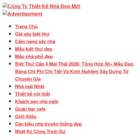
Trang Chủ
Giá xây biệt thự
Cẩm nang xây nhà
Mẫu biệt thự đẹp
Mẫu nhà phố đẹp
Biệt Thự Cấp 4 Mái Thái 2026: Tổng Hợp 50+ Mẫu Đẹp,
Bảng Chi Phí Chi Tiết Và Kinh Nghiệm Xây Dựng Từ
Chuyên Gia
Nhà mái Nhật
Thiết kế nội thất
Khách sạn nhà nghỉ
Quán bar cafe
Giới thiệu
Các kiểu nhà truyền thống đẹp
Nhật Ký Công Trình Sư