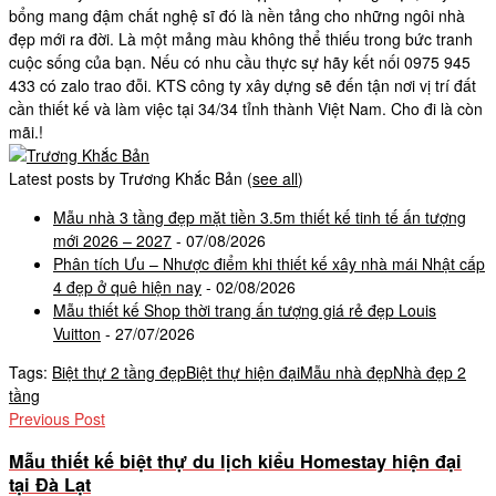
bổng mang đậm chất nghệ sĩ đó là nền tảng cho những ngôi nhà
đẹp mới ra đời. Là một mảng màu không thể thiếu trong bức tranh
cuộc sống của bạn. Nếu có nhu cầu thực sự hãy kết nối 0975 945
433 có zalo trao đỗi. KTS công ty xây dựng sẽ đến tận nơi vị trí đất
cần thiết kế và làm việc tại 34/34 tỉnh thành Việt Nam. Cho đi là còn
mãi.!
Latest posts by Trương Khắc Bản
(
see all
)
Mẫu nhà 3 tầng đẹp mặt tiền 3.5m thiết kế tinh tế ấn tượng
mới 2026 – 2027
- 07/08/2026
Phân tích Ưu – Nhược điểm khi thiết kế xây nhà mái Nhật cấp
4 đẹp ở quê hiện nay
- 02/08/2026
Mẫu thiết kế Shop thời trang ấn tượng giá rẻ đẹp Louis
Vuitton
- 27/07/2026
Tags:
Biệt thự 2 tầng đẹp
Biệt thự hiện đại
Mẫu nhà đẹp
Nhà đẹp 2
tầng
Previous Post
Mẫu thiết kế biệt thự du lịch kiểu Homestay hiện đại
tại Đà Lạt