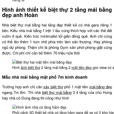
Hình ảnh thiết kế biệt thự 2 tầng mái bằng
đẹp anh Hoàn
Nhà biệt thự mái bằng hai tầng đẹp thiết kế có nhà gara riêng 1
bên. Kiểu nhà mái bằng 1 trệt 1 lầu cũng thích hợp với các thế đất
vườn ở quê. Kiến trúc minimalist tối giản đồng quê. Anh chị cũng
có thể lên thêm 1 tum nhỏ phía trên làm sân thượng. Hay phòng
ngủ dự phòng. Thậm chí là phòng Gym sân phơi phòng giặt cũng
được. Chi phí chỉ cần bỏ thêm 70 triệu nữa thôi
Hình
ảnh biệt thự
2 tầng mái bằng 2
mặt tiền đẹp
góc view có 
Mẫu nhà mái bằng mặt phố 7m kinh doanh
Trường hợp anh chị cần
xây biệt thự
phố 1 mặt tiền
mái bằng đẹp
ngang 7m 8m. Thì nhà
biệt thự mái bằng
3 4 tầng của chú Hưng
hay nhà cô Dung đang thi công như hình
Phối cảnh 3D
thiết kế
nhà có tầng hầm
gara để xe có 2 kho hà