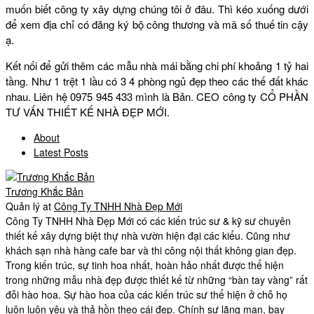
muốn biết công ty xây dựng chúng tôi ở đâu. Thì kéo xuống dưới
để xem địa chỉ có đăng ký bộ công thương và mã số thuế tin cậy
ạ.
Kết nối để gửi thêm các mẫu nhà mái bằng chi phí khoảng 1 tỷ hai
tầng. Như 1 trệt 1 lầu có 3 4 phòng ngủ đẹp theo các thế đất khác
nhau. Liên hệ 0975 945 433 mình là Bản. CEO công ty CỔ PHẦN
TƯ VẤN THIẾT KẾ NHÀ ĐẸP MỚI.
About
Latest Posts
Trương Khắc Bản
Quản lý
at
Công Ty TNHH Nhà Đẹp Mới
Công Ty TNHH Nhà Đẹp Mới có các kiến trúc sư & kỹ sư chuyên
thiết kế xây dựng biệt thự nhà vườn hiện đại các kiểu. Cũng như
khách sạn nhà hàng cafe bar và thi công nội thất không gian đẹp.
Trong kiến trúc, sự tinh hoa nhất, hoàn hảo nhất được thể hiện
trong những mẫu nhà đẹp được thiết kế từ những “bàn tay vàng” rất
đỗi hào hoa. Sự hào hoa của các kiến trúc sư thể hiện ở chỗ họ
luôn luôn yêu và thả hồn theo cái đẹp. Chính sự lãng mạn, bay