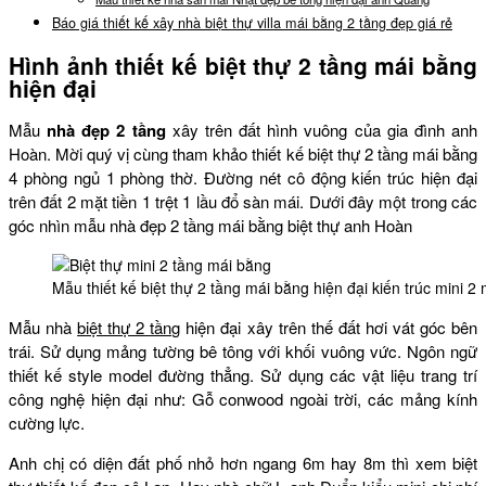
Báo giá thiết kế xây nhà biệt thự villa mái bằng 2 tầng đẹp giá rẻ
Hình ảnh thiết kế biệt thự 2 tầng mái bằng
hiện đại
Mẫu
nhà đẹp 2 tầng
xây trên đất hình vuông của gia đình anh
Hoàn. Mời quý vị cùng tham khảo thiết kế biệt thự 2 tầng mái bằng
4 phòng ngủ 1 phòng thờ. Đường nét cô động kiến trúc hiện đại
trên đất 2 mặt tiền 1 trệt 1 lầu đổ sàn mái. Dưới đây một trong các
góc nhìn mẫu nhà đẹp 2 tầng mái bằng biệt thự anh Hoàn
Mẫu thiết kế biệt thự 2 tầng mái bằng hiện đại kiến trúc mini 2
Mẫu nhà
biệt thự 2 tầng
hiện đại xây trên thế đất hơi vát góc bên
trái. Sử dụng mảng tường bê tông với khối vuông vức. Ngôn ngữ
thiết kế style model đường thẳng. Sử dụng các vật liệu trang trí
công nghệ hiện đại như: Gỗ conwood ngoài trời, các mảng kính
cường lực.
Anh chị có diện đất phố nhỏ hơn ngang 6m hay 8m thì xem biệt