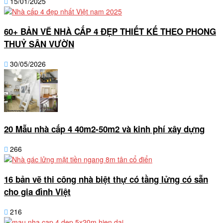
15/01/2025
60+ BẢN VẼ NHÀ CẤP 4 ĐẸP THIẾT KẾ THEO PHONG
THUỶ SÂN VƯỜN
30/05/2026
20 Mẫu nhà cấp 4 40m2-50m2 và kinh phí xây dựng
266
16 bản vẽ thi công nhà biệt thự có tầng lửng có sẵn
cho gia đình Việt
216