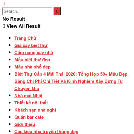
No Result
View All Result
Trang Chủ
Giá xây biệt thự
Cẩm nang xây nhà
Mẫu biệt thự đẹp
Mẫu nhà phố đẹp
Biệt Thự Cấp 4 Mái Thái 2026: Tổng Hợp 50+ Mẫu Đẹp,
Bảng Chi Phí Chi Tiết Và Kinh Nghiệm Xây Dựng Từ
Chuyên Gia
Nhà mái Nhật
Thiết kế nội thất
Khách sạn nhà nghỉ
Quán bar cafe
Giới thiệu
Các kiểu nhà truyền thống đẹp