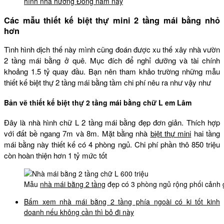
hình nhà hướng Đông nam này
Các mẫu thiết kế biệt thự mini 2 tầng mái bằng nhỏ
hơn
Tình hình dịch thế này mình cũng đoán được xu thế xây nhà vườn
2 tầng mái bằng ở quê. Mục đích để nghỉ dưỡng và tài chính
khoảng 1.5 tỷ quay đầu. Bạn nên tham khảo trường những mẫu
thiết kế biệt thự 2 tầng mái bằng tầm chi phí nêu ra như vậy như
Bản vẽ thiết kế biệt thự 2 tầng mái bằng chữ L em Lâm
Đây là nhà hình chữ L 2 tầng mái bằng đẹp đơn giản. Thích hợp
với đất bề ngang 7m và 8m. Mặt bằng nhà
biệt thự mini
hai tầng
mái bằng này thiết kế có 4 phòng ngủ. Chi phí phần thô 850 triệu
còn hoàn thiện hơn 1 tỷ mức tốt
Mẫu
nhà mái bằng 2 tầng
đẹp có 3 phòng ngủ rộng phối cảnh 
Bấm xem nhà mái bằng 2 tầng phía ngoài có ki tốt kinh
doanh nếu không cần thì bỏ đi này