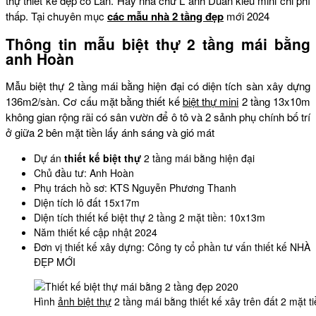
thự thiết kế đẹp cô Lan. Hay nhà chữ L anh Duẩn kiểu mini chi phí
thấp. Tại chuyên mục
các mẫu nhà 2 tầng đẹp
mới 2024
Thông tin mẫu biệt thự 2 tầng mái bằng
anh Hoàn
Mẫu biệt thự 2 tầng mái bằng hiện đại có diện tích sàn xây dựng
136m2/sàn. Cơ cấu mặt bằng thiết kế
biệt thự mini
2 tầng 13x10m
không gian rộng rãi có sân vườn để ô tô và 2 sảnh phụ chính bố trí
ở giữa 2 bên mặt tiền lấy ánh sáng và gió mát
Dự án
thiết kế biệt thự
2 tầng mái bằng hiện đại
Chủ đầu tư: Anh Hoàn
Phụ trách hồ sơ: KTS Nguyễn Phương Thanh
Diện tích lô đất 15x17m
Diện tích thiết kế biệt thự 2 tầng 2 mặt tiền: 10x13m
Năm thiết kế cập nhật 2024
Đơn vị thiết kế xây dựng: Công ty cổ phần tư vấn thiết kế NHÀ
ĐẸP MỚI
Hình
ảnh biệt thự
2 tầng mái bằng thiết kế xây trên đất 2 mặt 