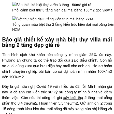
Phối cảnh biệt thự 3 tầng hiện đại mái bằng 150m2 góc view 1
Tổng quan mẫu biệt thự 2 tầng kiến trúc hiện đại mái bằng tr
HCM
Báo giá thiết kế xây nhà biệt thự villa mái
bằng 2 tầng đẹp giá rẻ
Tình hình dịch khó khăn nên công ty mình giảm 25% lúc này.
Phương án chúng ta có thể trao đổi qua zalo điều chỉnh. Còn hồ
sơ cuối cùng xuất qua bưu điện hay mail cho anh chị. Hồ sơ hoàn
chỉnh chuyên nghiệp bài bản có cả dự toán mình nhận 100k/m2
đến 120k/m2.
Đây là giá hữu nghị Covid 19 với nhiều ưu đãi rồi. Mình nhận giá
này là để anh em kiến trúc sư kỹ sư công ty mình ở nhà vẽ kiếm
thêm việc. Còn nếu thi công thì giá
xây biệt thự
2 tầng mái bằng
phần thô 3.4 triệu/m2. Hoàn thiện 5.5 triệu/m2. Gửi anh chị 2 trong
15 công trình kiểu biệt thự mái bằng đã xây xong của chị Hằng và