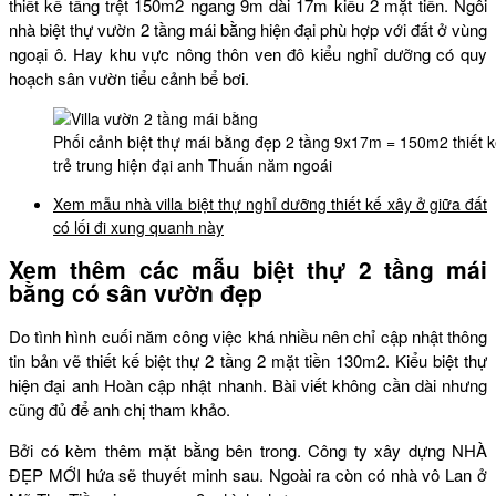
thiết kế tầng trệt 150m2 ngang 9m dài 17m kiểu 2 mặt tiền. Ngôi
nhà biệt thự vườn 2 tầng mái bằng hiện đại phù hợp với đất ở vùng
ngoại ô. Hay khu vực nông thôn ven đô kiểu nghỉ dưỡng có quy
hoạch sân vườn tiểu cảnh bể bơi.
Phối cảnh biệt thự mái bằng đẹp 2 tầng 9x17m = 150m2 thiết k
trẻ trung hiện đại anh Thuấn năm ngoái
Xem mẫu nhà villa biệt thự nghỉ dưỡng thiết kế xây ở giữa đất
có lối đi xung quanh này
Xem thêm các mẫu biệt thự 2 tầng mái
bằng có sân vườn đẹp
Do tình hình cuối năm công việc khá nhiều nên chỉ cập nhật thông
tin bản vẽ thiết kế biệt thự 2 tầng 2 mặt tiền 130m2. Kiểu biệt thự
hiện đại anh Hoàn cập nhật nhanh. Bài viết không cần dài nhưng
cũng đủ để anh chị tham khảo.
Bởi có kèm thêm mặt bằng bên trong. Công ty xây dựng NHÀ
ĐẸP MỚI hứa sẽ thuyết minh sau. Ngoài ra còn có nhà vô Lan ở