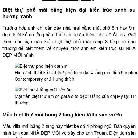
Biệt thự phố mái bằng hiện đại kiến trúc xanh xu
hướng xanh
Trường hợp anh chị cần xây nhà mái bằng mặt phố 8m hay 9m
đẹp. thiết kế có tầng hầm thì tham khảo thêm nhà cô Ái này. Gửi
thêm các bạn các kiểu biệt thự phố mái bằng 3 tầng có sân
thượng để biết thêm về chuyên môn anh em kiến trúc sư NHÀ
ĐẸP MỚI mình
Hình ảnh
thiết kế biệt thự phố
hiện đại 4 tầng mặt tiền 9m phư
Contemporary chứ Hưng thích
Mặt tiền biệt thự 8m có gara ô tô đẹp 3 tầng của chị My tại TP
thượng
Mẫu biệt thự mái bằng 2 tầng kiểu Villa sân vườn
Mẫu villa mái bằng 2 tầng này thiết kế có 4 phòng ngủ. Bản quyền
hình ảnh của NHÀ ĐẸP MỚI vẽ xây cho anh Thuấn. Diện tích sàn