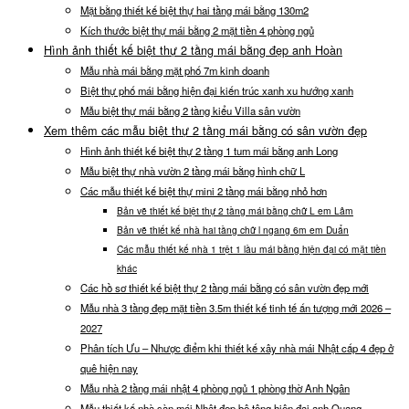
Mặt bằng thiết kế biệt thự hai tầng mái bằng 130m2
Kích thước biệt thự mái bằng 2 mặt tiền 4 phòng ngủ
Hình ảnh thiết kế biệt thự 2 tầng mái bằng đẹp anh Hoàn
Mẫu nhà mái bằng mặt phố 7m kinh doanh
Biệt thự phố mái bằng hiện đại kiến trúc xanh xu hướng xanh
Mẫu biệt thự mái bằng 2 tầng kiểu Villa sân vườn
Xem thêm các mẫu biệt thự 2 tầng mái bằng có sân vườn đẹp
Hình ảnh thiết kế biệt thự 2 tầng 1 tum mái bằng anh Long
Mẫu biệt thự nhà vườn 2 tầng mái bằng hình chữ L
Các mẫu thiết kế biệt thự mini 2 tầng mái bằng nhỏ hơn
Bản vẽ thiết kế biệt thự 2 tầng mái bằng chữ L em Lâm
Bản vẽ thiết kế nhà hai tầng chữ l ngang 6m em Duẩn
Các mẫu thiết kế nhà 1 trệt 1 lầu mái bằng hiện đại có mặt tiền
khác
Các hồ sơ thiết kế biệt thự 2 tầng mái bằng có sân vườn đẹp mới
Mẫu nhà 3 tầng đẹp mặt tiền 3.5m thiết kế tinh tế ấn tượng mới 2026 –
2027
Phân tích Ưu – Nhược điểm khi thiết kế xây nhà mái Nhật cấp 4 đẹp ở
quê hiện nay
Mẫu nhà 2 tầng mái nhật 4 phòng ngủ 1 phòng thờ Anh Ngân
Mẫu thiết kế nhà sàn mái Nhật đẹp bê tông hiện đại anh Quang