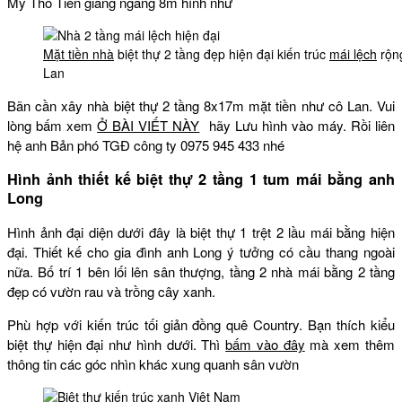
Mỹ Tho Tiền giang ngang 8m hình như
Mặt tiền nhà
biệt thự 2 tầng đẹp hiện đại kiến trúc
mái lệch
rộn
Lan
Bãn cần xây nhà biệt thự 2 tầng 8x17m mặt tiền như cô Lan. Vui
lòng bấm xem
Ở BÀI VIẾT NÀY
hãy Lưu hình vào máy. Rồi liên
hệ anh Bản phó TGĐ công ty 0975 945 433 nhé
Hình ảnh thiết kế biệt thự 2 tầng 1 tum mái bằng anh
Long
Hình ảnh đại diện dưới đây là biệt thự 1 trệt 2 lầu mái bằng hiện
đại. Thiết kế cho gia đình anh Long ý tưởng có cầu thang ngoài
nữa. Bố trí 1 bên lối lên sân thượng, tầng 2 nhà mái bằng 2 tầng
đẹp có vườn rau và trồng cây xanh.
Phù hợp với kiến trúc tối giản đồng quê Country. Bạn thích kiểu
biệt thự hiện đại như hình dưới. Thì
bấm vào đây
mà xem thêm
thông tin các góc nhìn khác xung quanh sân vườn