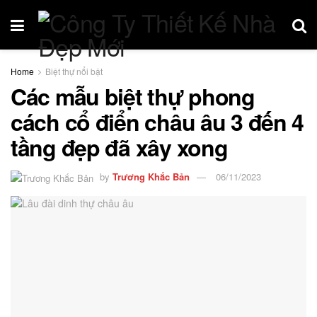
Home
Biệt thự nổi bật
Các mẫu biệt thự phong
cách cổ điển châu âu 3 đến 4
tầng đẹp đã xây xong
by
Trương Khắc Bản
06/11/2023