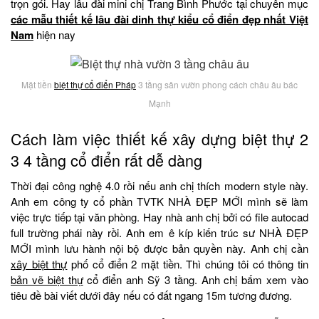
trọn gói. Hay lâu đài mini chị Trang Bình Phước tại chuyên mục
các mẫu thiết kế lâu đài dinh thự kiểu cổ điển đẹp nhất Việt
Nam
hiện nay
Mặt tiền
biệt thự cổ điển Pháp
3 tầng sân vườn phong cách châu âu bác
Mạnh
Cách làm việc thiết kế xây dựng biệt thự 2
3 4 tầng cổ điển rất dễ dàng
Thời đại công nghệ 4.0 rồi nếu anh chị thích modern style này.
Anh em công ty cổ phần TVTK NHÀ ĐẸP MỚI mình sẽ làm
việc trực tiếp tại văn phòng. Hay nhà anh chị bởi có file autocad
full trường phái này rồi. Anh em ê kíp kiến trúc sư NHÀ ĐẸP
MỚI mình lưu hành nội bộ được bản quyền này. Anh chị cần
xây biệt thự
phố cổ điển 2 mặt tiền. Thì chúng tôi có thông tin
bản vẽ biệt thự
cổ điển anh Sỹ 3 tầng. Anh chị bấm xem vào
tiêu đề bài viết dưới đây nếu có đất ngang 15m tương đương.