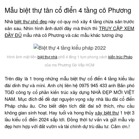
Mẫu biệt thự tân cổ điển 4 tầng cô Phương
Nhà
biệt thự phố đẹp
này có quy mô xây 4 tầng chừa sân trước
sân sau. Nhìn hình ảnh dưới đây mà thích thì
TRUY CẬP XEM
ĐẦY ĐỦ
mẫu nhà cô Phương và các mẫu khác tương ứng
Hình ảnh mặt tiền
biệt thự nhà
phố 4 tầng 1 tum phong cách
kiến trúc Pháp
của ms Phương Gò Vấp HCM
Trên đây là 1 trong những mẫu biệt thự cổ điển 4 tầng kiểu lâu
đài dinh thự và mini. Anh chị liên hệ 0975 945 433 anh Bản phó
TGĐ công ty cổ phần kiến trúc xây dựng NHÀ ĐẸP MỚI VIỆT
NAM. Mục đích để đề dạt nguyện vọng xây nhà lâu đài cổ điển
Pháp châu âu. Cho biết diện tích đất đai sở thích, nhu cầu
không gian sinh hoạt. Hay tuổi và hong thủy
xây biệt thự
1 trệt 3
lầu kiểu cổ điển 2024 sắp tới. Đồng thời tư vấn và gửi mẫu vip
đẹp hơn hợp với đất vườn và tài chính dự trù dầu tư. Cảm ơn.!