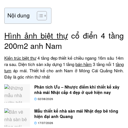
Nội dung
Hình ảnh biệt thự
cổ điển 4 tầng
200m2 anh Nam
Kiến trúc biệt thự
4 tầng đẹp thiết kế chiều ngang 16m sâu 14m
ra sau. Diện tích sàn xây dựng 1 tầng
bán hầm
3 tầng nổi 1
tầng
tum
áp mái. Thiết kế cho anh Nam ở Móng Cái Quảng Ninh.
Đây là góc nhìn thứ nhất
Phân tích Ưu – Nhược điểm khi thiết kế xây
nhà mái Nhật cấp 4 đẹp ở quê hiện nay
02/08/2026
Mẫu thiết kế nhà sàn mái Nhật đẹp bê tông
hiện đại anh Quang
17/07/2026