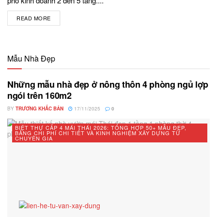
phố kinh doanh 2 đến 5 tầng....
READ MORE
DETAILS
Mẫu Nhà Đẹp
Những mẫu nhà đẹp ở nông thôn 4 phòng ngủ lợp
ngói trên 160m2
BY
TRƯƠNG KHẮC BẢN
17/11/2025
0
BIỆT THỰ CẤP 4 MÁI THÁI 2026: TỔNG HỢP 50+ MẪU ĐẸP,
BẢNG CHI PHÍ CHI TIẾT VÀ KINH NGHIỆM XÂY DỰNG TỪ
CHUYÊN GIA