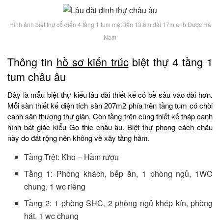
Hình ảnh biệt thự cổ điển 4 tầng 1 tum mặt tiền 13.6m dài 17m anh Được Hà
Nam
Thông tin
hồ sơ kiến trúc
biệt thự 4 tầng 1
tum châu âu
Đây là mẫu biệt thự kiểu lâu đài thiết kế có bề sâu vào dài hơn.
Mỗi sàn thiết kế diện tích sàn 207m2 phía trên tầng tum có chòi
canh sân thượng thư giãn. Còn tầng trên cùng thiết kế tháp canh
hình bát giác kiểu Go thic châu âu. Biệt thự phong cách châu
này do đất rộng nên không vẽ xây tầng hầm.
Tầng Trệt: Kho – Hầm rượu
Tầng 1: Phòng khách, bếp ăn, 1 phòng ngủ, 1WC
chung, 1 wc riêng
Tầng 2: 1 phòng SHC, 2 phòng ngủ khép kín, phòng
hát, 1 wc chung