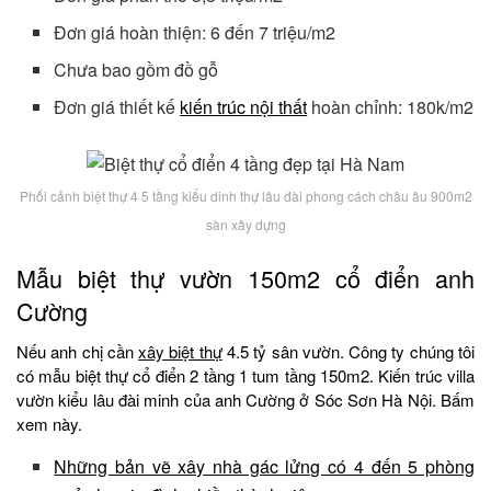
Đơn giá hoàn thiện: 6 đến 7 triệu/m2
Chưa bao gồm đồ gỗ
Đơn giá thiết kế
kiến trúc nội thất
hoàn chỉnh: 180k/m2
Phối cảnh biệt thự 4 5 tầng kiểu dinh thự lâu đài phong cách châu âu 900m2
sàn xây dựng
Mẫu biệt thự vườn 150m2 cổ điển anh
Cường
Nếu anh chị cần
xây biệt thự
4.5 tỷ sân vườn. Công ty chúng tôi
có mẫu biệt thự cổ điển 2 tầng 1 tum tầng 150m2. Kiến trúc villa
vườn kiểu lâu đài minh của anh Cường ở Sóc Sơn Hà Nội. Bấm
xem này.
Những bản vẽ xây nhà gác lửng có 4 đến 5 phòng