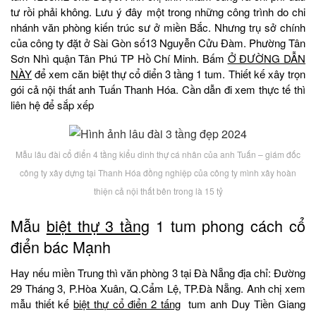
tư rồi phải không. Lưu ý đây một trong những công trình do chi
nhánh văn phòng kiến trúc sư ở miền Bắc. Nhưng trụ sở chính
của công ty đặt ở Sài Gòn số13 Nguyễn Cửu Đàm. Phường Tân
Sơn Nhì quận Tân Phú TP Hồ Chí Minh. Bấm
Ở ĐƯỜNG DẪN
NÀY
để xem căn biệt thự cổ diển 3 tầng 1 tum. Thiết kế xây trọn
gói cả nội thất anh Tuấn Thanh Hóa. Cần dẫn đi xem thực tế thì
liên hệ để sắp xếp
Mẫu lâu đài cổ điển 4 tầng kiểu dinh thự cá nhân của anh Tuấn – giám đốc
công ty xây dựng tại Thanh Hóa đồng nghiệp của công ty mình xây hoàn
thiện cả nội thất bên trong là 15 tỷ
Mẫu
biệt thự 3 tầng
1 tum phong cách cổ
điển bác Mạnh
Hay nếu miền Trung thì văn phòng 3 tại Đà Nẵng địa chỉ: Đường
29 Tháng 3, P.Hòa Xuân, Q.Cẩm Lệ, TP.Đà Nẵng. Anh chị xem
mẫu thiết kế
biệt thự cổ điển 2 tấng
tum anh Duy Tiền Giang