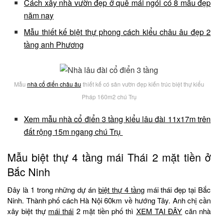
Cách xây nhà vườn đẹp ở quê mái ngói có 8 mẫu đẹp
năm nay
Mẫu thiết kế biệt thự phong cách kiểu châu âu đẹp 2
tầng anh Phương
Mẫu
nhà cổ điển châu âu
thiết kế có sân vườn đẹp kiến trúc biệt thự kiểu
Pháp 160m2 chú Trụ
Xem mẫu nhà cổ điển 3 tầng kiểu lâu đài 11x17m trên
đất rộng 15m ngang chú Trụ
Mẫu biệt thự 4 tầng mái Thái 2 mặt tiền ở
Bắc Ninh
Đây là 1 trong những dự án
biệt thự 4 tầng
mái thái đẹp tại Bắc
Ninh. Thành phố cách Hà Nội 60km về hướng Tây. Anh chị cần
xây biệt thự
mái thái
2 mặt tiền phố thì
XEM TẠI ĐÂY
căn nhà