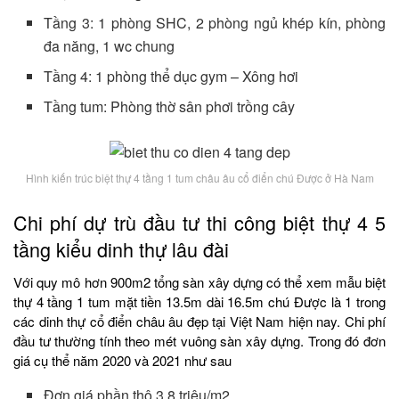
Tầng 3: 1 phòng SHC, 2 phòng ngủ khép kín, phòng
đa năng, 1 wc chung
Tầng 4: 1 phòng thể dục gym – Xông hơi
Tầng tum: Phòng thờ sân phơi trồng cây
Hình kiến trúc biệt thự 4 tầng 1 tum châu âu cổ điển chú Được ở Hà Nam
Chi phí dự trù đầu tư thi công biệt thự 4 5
tầng kiểu dinh thự lâu đài
Với quy mô hơn 900m2 tổng sàn xây dựng có thể xem mẫu biệt
thự 4 tầng 1 tum mặt tiền 13.5m dài 16.5m chú Được là 1 trong
các dinh thự cổ điển châu âu đẹp tại Việt Nam hiện nay. Chi phí
đầu tư thường tính theo mét vuông sàn xây dựng. Trong đó đơn
giá cụ thể năm 2020 và 2021 như sau
Đơn giá phần thô 3,8 triệu/m2