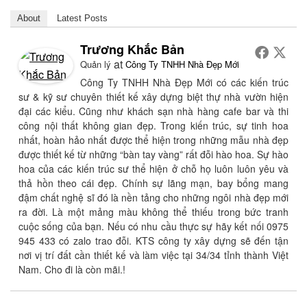
About
Latest Posts
Trương Khắc Bản
at
Quản lý
Công Ty TNHH Nhà Đẹp Mới
Công Ty TNHH Nhà Đẹp Mới có các kiến trúc
sư & kỹ sư chuyên thiết kế xây dựng biệt thự nhà vườn hiện
đại các kiểu. Cũng như khách sạn nhà hàng cafe bar và thi
công nội thất không gian đẹp. Trong kiến trúc, sự tinh hoa
nhất, hoàn hảo nhất được thể hiện trong những mẫu nhà đẹp
được thiết kế từ những “bàn tay vàng” rất đỗi hào hoa. Sự hào
hoa của các kiến trúc sư thể hiện ở chỗ họ luôn luôn yêu và
thả hồn theo cái đẹp. Chính sự lãng mạn, bay bổng mang
đậm chất nghệ sĩ đó là nền tảng cho những ngôi nhà đẹp mới
ra đời. Là một mảng màu không thể thiếu trong bức tranh
cuộc sống của bạn. Nếu có nhu cầu thực sự hãy kết nối 0975
945 433 có zalo trao đỗi. KTS công ty xây dựng sẽ đến tận
nơi vị trí đất cần thiết kế và làm việc tại 34/34 tỉnh thành Việt
Nam. Cho đi là còn mãi.!