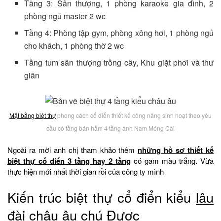
Tầng 3: Sân thượng, 1 phòng karaoke gia đình, 2
phòng ngủ master 2 wc
Tầng 4: Phòng tập gym, phòng xông hơi, 1 phòng ngủ
cho khách, 1 phòng thờ 2 wc
Tầng tum sân thượng trồng cây, Khu giặt phơi và thư
giãn
Mặt bằng biệt thự
phong cách cổ điển thiết kế công năng sinh hoạt theo yêu
cầu có tầng bán hầm 4 tầng anh Nam Móng Cái
Ngoài ra mời anh chị tham khảo thêm
những hồ sơ thiết kế
biệt thự cổ điển 3 tầng hay 2 tầng
có gam màu trắng. Vừa
thực hiện mới nhất thời gian rồi của công ty mình
Kiến trúc biệt thự cổ điển kiểu
lâu
đài châu âu
chú Được