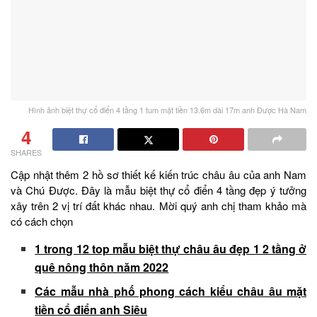
Hình ảnh biệt thự cổ điển 4 tầng 1 tum mặt tiền 13.6m dài 17m anh Được Hà Nam
4
SHARES
Cập nhật thêm 2 hồ sơ thiết kế kiến trúc châu âu của anh Nam
và Chú Được. Đây là mẫu biệt thự cổ điển 4 tầng đẹp ý tưởng
xây trên 2 vị trí đất khác nhau. Mời quý anh chị tham khảo mà
có cách chọn
1 trong 12 top mẫu biệt thự châu âu đẹp 1 2 tầng ở
quê nông thôn năm 2022
Các mẫu nhà phố phong cách kiểu châu âu mặt
tiền cổ điển anh Siêu