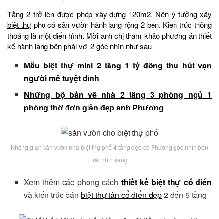
Tầng 2 trở lên được phép xây dựng 120m2. Nên ý tưởng
xây
biệt thự
phố có sân vườn hành lang rộng 2 bên. Kiến trúc thông
thoáng là một điển hình. Mời anh chị tham khảo phương án thiết
kế hành lang bên phải với 2 góc nhìn như sau
Mẫu biệt thự mini 2 tầng 1 tỷ đồng thu hút vạn
người mê tuyệt đỉnh
Những bộ bản vẽ nhà 2 tầng 3 phòng ngủ 1
phòng thờ đơn giản đẹp anh Phương
Không gian sân vườn nhà biệt thự phố 4 tầng đẹp cô Phương góc nhìn bên
trái nhìn sang
Xem thêm các phong cách
thiết kế biệt thự cổ điển
và kiến trúc bán
biệt thự tân cổ điển đẹp
2 đến 5 tầng