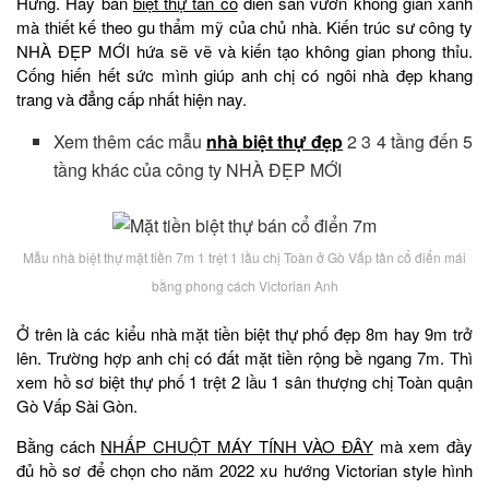
Hưng. Hay bán
biệt thự tân cổ
điển sân vườn không gian xanh
mà thiết kế theo gu thẩm mỹ của chủ nhà. Kiến trúc sư công ty
NHÀ ĐẸP MỚI hứa sẽ vẽ và kiến tạo không gian phong thỉu.
Cống hiến hết sức mình giúp anh chị có ngôi nhà đẹp khang
trang và đẳng cấp nhất hiện nay.
Xem thêm các mẫu
nhà biệt thự đẹp
2 3 4 tầng đến 5
tầng khác của công ty NHÀ ĐẸP MỚI
Mẫu nhà biệt thự mặt tiền 7m 1 trệt 1 lầu chị Toàn ở Gò Vấp tân cổ điển mái
bằng phong cách Victorian Anh
Ở trên là các kiểu nhà mặt tiền biệt thự phố đẹp 8m hay 9m trở
lên. Trường hợp anh chị có đất mặt tiền rộng bề ngang 7m. Thì
xem hồ sơ biệt thự phố 1 trệt 2 lầu 1 sân thượng chị Toàn quận
Gò Vấp Sài Gòn.
Bằng cách
NHẤP CHUỘT MÁY TÍNH VÀO ĐÂY
mà xem đầy
đủ hồ sơ để chọn cho năm 2022 xu hướng Victorian style hình