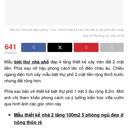
Biệt thự nhà phố đẹp 4 tầng 1 tum 120m2 thiết kế xây trên đất 2 mặt phố kiểu pháp
đẹp cô Phương Gò Vấp HCM
641
SHARES
Mẫu
biệt thự nhà phố
đẹp 4 tầng thiết kế xây trên đất 2 mặt
tiền. Phía sau nở hậu phong cách tân cổ điển châu âu. Chiều
ngang diện tích xây mẫu biệt thự phố 2 mặt tiền rộng 6m5 trước
nhưng đất rộng hơn.
Phía sau bản vẽ thiết kế biệt thự phố 1 trệt 3 lầu rộng 8.2m. Mời
anh chị tham khảo phong cách và ý tưởng kiến trúc villa vườn
qua hình ảnh các góc nhìn này
Mẫu thiết kế nhà 2 tầng 100m2 5 phòng ngủ đẹp ở
nông thôn rẻ