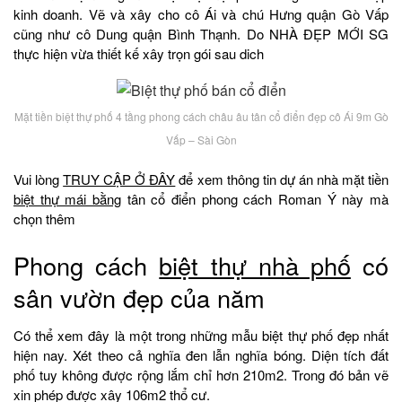
kinh doanh. Vẽ và xây cho cô Ái và chú Hưng quận Gò Vấp
cũng như cô Dung quận Bình Thạnh. Do NHÀ ĐẸP MỚI SG
thực hiện vừa thiết kế xây trọn gói sau dich
Mặt tiền biệt thự phố 4 tầng phong cách châu âu tân cổ điển đẹp cô Ái 9m Gò
Vấp – Sài Gòn
Vui lòng
TRUY CẬP Ở ĐÂY
để xem thông tin dự án nhà mặt tiền
biệt thự mái bằng
tân cổ điển phong cách Roman Ý này mà
chọn thêm
Phong cách
biệt thự nhà phố
có
sân vườn đẹp của năm
Có thể xem đây là một trong những mẫu biệt thự phố đẹp nhất
hiện nay. Xét theo cả nghĩa đen lẫn nghĩa bóng. Diện tích đất
phố tuy không được rộng lắm chỉ hơn 210m2. Trong đó bản vẽ
xin phép được xây 106m2 thổ cư.