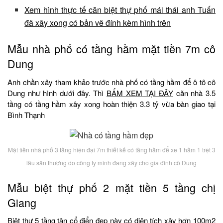
Xem hình thực tế căn biệt thự phố mái thái anh Tuấn
đã xây xong có bản vẽ đính kèm hình trên
Mẫu nhà phố có tầng hầm mặt tiền 7m cô
Dung
Anh chần xây tham khảo trước nhà phố có tầng hầm để ô tô cô
Dung như hình dưới đây. Thì
BẤM XEM TẠI ĐÂY
căn nhà 3.5
tầng có tầng hầm xây xong hoàn thiện 3.3 tỷ vừa bàn giao tại
Bình Thạnh
Mặt tiền nhà phố 3 tầng hiện đại 7m thiết kế có tầng hầm để xe 1 hầm 1 trệt 3
lầu sân thượng do công ty mình đang xây cho gia đình cô Dung
Mẫu biệt thự phố 2 mặt tiền 5 tầng chị
Giang
Biệt thự 5 tầng tân cổ điển đẹp này có diện tích xây hơn 100m2