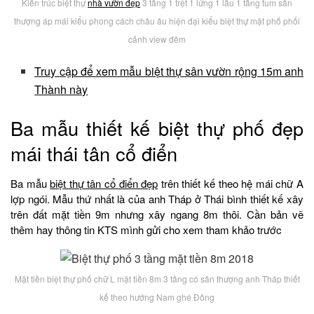
Kiến trúc biệt thự
nhà vườn đẹp
3 tầng 1 trệt 1 lửng 1 lầu 1 tầng tum sân
thượng áp mái kiểu phong cách châu âu hiện đại kiểu biệt thự mặt phố phối
cảnh view đêm
Truy cập để xem mẫu biệt thự sân vườn rộng 15m anh
Thành này
Ba mẫu thiết kế biệt thự phố đẹp
mái thái tân cổ điển
Ba mẫu
biệt thự tân cổ điển đẹp
trên thiết kế theo hệ mái chữ A
lợp ngói. Mẫu thứ nhất là của anh Tháp ở Thái bình thiết kế xây
trên đất mặt tiền 9m nhưng xây ngang 8m thôi. Cần bản vẽ
thêm hay thông tin KTS mình gửi cho xem tham khảo trước
Mặt tiền biệt thự phố chữ L mặt tiền 8m 3 tầng có sân thượng anh Tháp thiết
kế theo hướng Nam ghé Đông