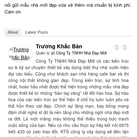
nối gửi mẫu nhà mới đẹp vừa vẽ thêm mà chuẩn bị kinh phí.
Cám ơn
About
Latest Posts
Trương Khắc Bản
at
Quản lý
Công Ty TNHH Nhà Đẹp Mới
Công Ty TNHH Nhà Đẹp Mới có các kiến trúc
sư & kỹ sư chuyên thiết kế xây dựng biệt thự nhà vườn hiện
đại các kiểu. Cũng như khách sạn nhà hàng cafe bar và thi
công nội thất không gian đẹp. Trong kiến trúc, sự tinh hoa
nhất, hoàn hảo nhất được thể hiện trong những mẫu nhà đẹp
được thiết kế từ những “bàn tay vàng” rất đỗi hào hoa. Sự hào
hoa của các kiến trúc sư thể hiện ở chỗ họ luôn luôn yêu và
thả hồn theo cái đẹp. Chính sự lãng mạn, bay bổng mang
đậm chất nghệ sĩ đó là nền tảng cho những ngôi nhà đẹp mới
ra đời. Là một mảng màu không thể thiếu trong bức tranh
cuộc sống của bạn. Nếu có nhu cầu thực sự hãy kết nối 0975
945 433 có zalo trao đỗi. KTS công ty xây dựng sẽ đến tận