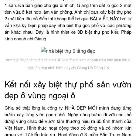
1 sàn. Đã bàn giao cho gia đình chị Giang trên đất lô góc 2 mặt
tiền vừa ở kết hợp làm văn phòng. Anh chị cần xây biệt thự phố
2 mặt tiền tân cổ điển thì không thể bỏ qua
BÀI VIẾT NÀY
bởi tư
vấn khá kỹ biện pháp xây nhà biệt thự góc phố với các phương
án khác nhau. Đây là hình thiết kế 3D biệt thự phố kiểu Pháp
kinh doanh chị Giang
Ảnh biệt thự 5 tầng tân cổ điển 3D vừa ở vừa kinh doanh kiến trúc hiện đại 2
mặt tiền đẹp nhất hiện nay chị Giang Hà Đông HN
Kết nối xây biệt thự phố sân vườn
đẹp ở vùng ngoại ô
Chia sẽ thật lòng là công ty NHÀ ĐẸP MỚI mình đang từng
bước xây từng viên gạch nhỏ. Ngày càng bước đi với các thế
đứng vũng chắc để vươn tầm thương hiệu ra 65 tỉnh thành của
Việt Nam. Hình thức hoạt động theo cổ đông và có nhóm kín
group với 17 kiến trúc sư. Hoạt động ở 3 miền Bắc Trung Nam