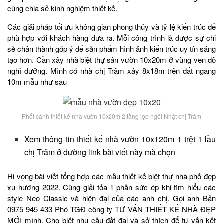
cùng chia sẻ kinh nghiệm thiết kế.
Các giải pháp tối ưu không gian phong thủy và tỷ lệ kiến trúc để
phù hợp với khách hàng đưa ra. Mỗi công trình là được sự chi
sẻ chân thành góp ý để sản phẩm hình ảnh kiến trúc uy tín sáng
tạo hơn. Cần xây nhà biệt thự sân vườn 10x20m ở vùng ven đô
nghỉ dưỡng. Mình có nhà chị Trâm xây 8x18m trên đất ngang
10m mẫu như sau
Phối cảnh thiết kế nhà vườn 10x20m 2 tầng lợp ngói Nhật chị Trâm
Xem thông tin thiết kế nhà vườn 10x120m 1 trệt 1 lầu
chị Trâm ở đường link bài viết này mà chọn
Hi vọng bài viết tổng hợp các mẫu thiết kế biệt thự nhà phố đẹp
xu hướng 2022. Cũng giải tỏa 1 phần sức ép khi tìm hiểu các
style Neo Classic và hiện đại của các anh chị. Gọi anh Bản
0975 945 433 Phó TGĐ công ty TƯ VẤN THIẾT KẾ NHÀ ĐẸP
MỚI mình. Cho biết nhu cầu đất đai và sở thích để tư vấn kết