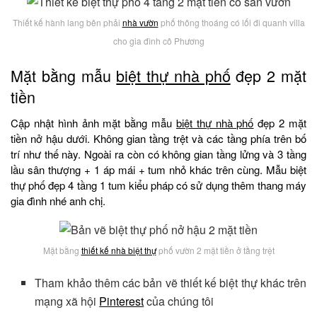
Thiết kế hành lang bên phải
nhà vườn
phố thông thoáng có lối đi quanh villa
cho gia đình cô Phương
Mặt bằng mẫu
biệt thự nhà phố
đẹp 2 mặt
tiền
Cập nhật hình ảnh mặt bằng mẫu
biệt thự nhà phố
đẹp 2 mặt
tiền nở hậu dưới. Không gian tầng trệt và các tầng phía trên bố
trí như thế này. Ngoài ra còn có không gian tầng lửng và 3 tầng
lầu sân thượng + 1 áp mái + tum nhỏ khác trên cùng. Mẫu biệt
thự phố đẹp 4 tầng 1 tum kiểu pháp có sử dụng thêm thang máy
gia đình nhé anh chị.
Mặt bằng
thiết kế nhà biệt thự
phố vườn 2 mặt tiền ở tầng trệt
Tham khảo thêm các bản vẽ thiết kế biệt thự khác trên
mạng xã hội
Pinterest
của chúng tôi