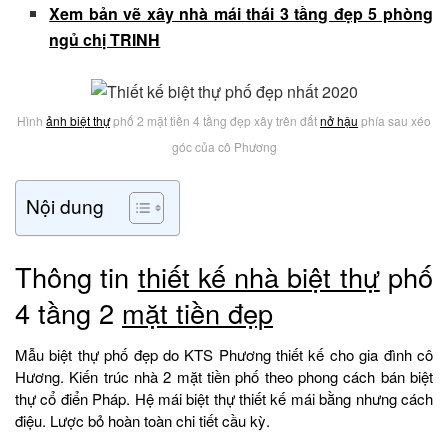
Xem bản vẽ xây nhà mái thái 3 tầng đẹp 5 phòng
ngủ chị TRINH
Hình
ảnh biệt thự
phố 2 mặt tiền 4 tầng đẹp xây trên đất
nở hậu
phía sau xéo
góc của cô Phương
Nội dung
Thông tin
thiết kế nhà biệt thự
phố
4 tầng 2
mặt tiền đẹp
Mẫu biệt thự phố đẹp do KTS Phương thiết kế cho gia đình cô
Hương. Kiến trúc nhà 2 mặt tiền phố theo phong cách bán biệt
thự cổ điển Pháp. Hệ mái biệt thự thiết kế mái bằng nhưng cách
điệu. Lược bỏ hoàn toàn chi tiết cầu kỳ.