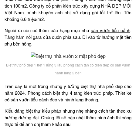
tích 100m2. Công ty cổ phần kiến trúc xây dựng NHÀ ĐẸP MỚI
Việt Nam mình khuyên anh chị sử dụng gói tốt trở lên. Tức
khoảng 6.6 triệu/m2.
Ngoài ra còn có thêm các hạng mục như
sân vườn tiểu cảnh
.
Tầng hầm nổi gara cửa cuốn phía sau. Đi vào từ hướng mặt tiền
phụ bên hông.
Biệt thự phố đẹp 1 trệt 1 lửng 3 lầu phong cách tân cổ điển đẹp có sân vườn
hành lang 2 bên
Trên đây là một trong những ý tưởng biệt thự nhà phố đẹp cho
năm 2024. Phong cách
biệt thự 4 tầng
kiến trúc pháp. Thiết kế
có sân
vườn tiểu cảnh
đẹp và hành lang thoáng.
Kiểu dáng biệt thự kiểu pháp nhưng nhẹ nhàng cách tân theo xu
hướng đương đại. Chúng tôi sẽ cập nhật thêm hình ảnh thi công
thực tế để anh chị tham khảo sau.