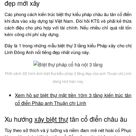
đẹp mới xây
Các phong cách kiến trúc biệt thự kiểu pháp châu âu tân cổ điển
khi đưa vào xây dựng tại Việt Nam. Đòi hỏi KTS vẽ phải kế thừa
cách điệu cho phù hợp với tài chính. Nếu nhiều chỉ quá rất tốn
kém công chi phí xây dựng.
Đây là 1 trong những mẫu biệt thự 3 tầng kiểu Pháp xây cho chị
Linh Đông Anh nổi tiếng đẹp nhất vùng này.
Phối cảnh 3D hình ảnh biệt thự kiểu pháp 3 tầng đẹp của anh Thuận chị Linh
đang Hot hiện nay
Xem hồ sơ biệt thự mặt tiền 10m 3 tầng kiến trúc tân
cổ điển Pháp anh Thuận chị Linh
Xu hướng
xây biệt thự
tân cổ điển châu âu
Tùy theo sở thích và ý tưởng và niềm đam mê nét hoài cổ Phục